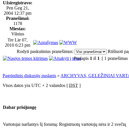
Užsiregistravo:
Pen Geg 21,
2004 12:37 pm
Pranešimai:
1178
Miestas:
Vilnius
Tre Lie 07,
2010 6:23 pm
Rodyti paskutinius pranešimus:
Rūšiuoti pa
Puslapis
1
iš
1
[ 1 pranešimas
Pagrindinis diskusijų puslapis
»
ARCHYVAS, GELEŽINIAI VART
Visos datos yra UTC + 2 valandos [
DST
]
Dabar prisijungę
Vartotojai naršantys šį forumą: Registruotų vartotojų nėra ir 2 svečių