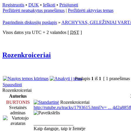
Registruotis
•
DUK
•
Ieškoti
•
Prisijungti
Peržiūrėti neatsakytus pranešimus
|
Peržiūrėti aktyvias temas
Pagrindinis diskusijų puslapis
»
ARCHYVAS, GELEŽINIAI VART
Visos datos yra UTC + 2 valandos [
DST
]
Rozenkroiceriai
Puslapis
1
iš
1
[ 1 pranešimas
Spausdinti
Rozenkroiceriai
Autorius
BURTONIS
Rozenkroiceriai
Svetainės
http://rutube.ru/tracks/1793615.html?v= ... 4d2a885f
adminas
_________________
Kaip danguje, taip ir žemėje