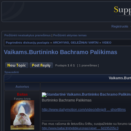
Registruotis
Peržiūrėti neatsakytus pranešimus
|
Peržiūrėti aktyvias temas
Pagrindinis diskusijų puslapis
»
ARCHYVAS, GELEŽINIAI VARTAI
»
VIDEO
Vaikams.Burtininko Bachramo Palikimas
Puslapis
1
iš
1
[ 1 pranešimas ]
Spausdinti
Vaikams.Bur
Autorius
Baltas
Vaikams.Burtininko Bachramo Paliki
Forumo krivis
Burtininko Bachramo Palikimas
http://www.dailymotion.com/video/x8njp9 ... shortfilms
_________________
Pas mus rašoma tik lietuvišku šriftu, susipažinkite su forumo t
http://www.baltai.lt/phpbbkuronas/viewt ... 6d195205c3