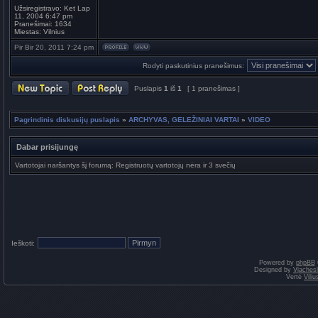
Užsiregistravo:
Ket Lap
11, 2004 6:47 pm
Pranešimai:
1634
Miestas:
Vilnius
Pir Bir 20, 2011 7:24 pm
Rodyti paskutinius pranešimus:
Puslapis
1
iš
1
[ 1 pranešimas ]
Pagrindinis diskusijų puslapis
»
ARCHYVAS, GELEŽINIAI VARTAI
»
VIDEO
Dabar prisijungę
Vartotojai naršantys šį forumą: Registruotų vartotojų nėra ir 3 svečių
Ieškoti:
Powered by
phpBB
Designed by
Vjaches
Vertė
Vili