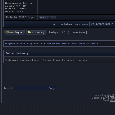
Užsiregistravo:
Ket Lap
11, 2004 6:47 pm
Pranešimai:
1634
Miestas:
Vilnius
Pir Bir 20, 2011 7:24 pm
Rodyti paskutinius pranešimus:
Puslapis
1
iš
1
[ 1 pranešimas ]
Pagrindinis diskusijų puslapis
»
ARCHYVAS, GELEŽINIAI VARTAI
»
VIDEO
Dabar prisijungę
Vartotojai naršantys šį forumą: Registruotų vartotojų nėra ir 1 svečias
Ieškoti:
Powered by
phpBB
Designed by
Vjaches
Vertė
Vili