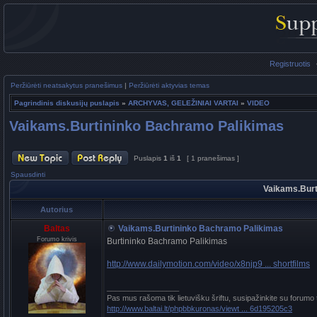
Registruotis
Peržiūrėti neatsakytus pranešimus
|
Peržiūrėti aktyvias temas
Pagrindinis diskusijų puslapis
»
ARCHYVAS, GELEŽINIAI VARTAI
»
VIDEO
Vaikams.Burtininko Bachramo Palikimas
Puslapis
1
iš
1
[ 1 pranešimas ]
Spausdinti
Vaikams.Bur
Autorius
Baltas
Vaikams.Burtininko Bachramo Palikimas
Forumo krivis
Burtininko Bachramo Palikimas
http://www.dailymotion.com/video/x8njp9 ... shortfilms
_________________
Pas mus rašoma tik lietuvišku šriftu, susipažinkite su forumo
http://www.baltai.lt/phpbbkuronas/viewt ... 6d195205c3