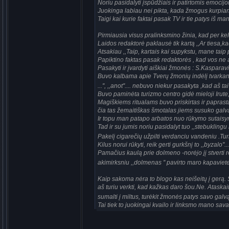
Noriu pasidalyti įspūdžiais ir patirtomis emocij
Juokinga labiau nei pikta, kada žmogus kurpian
Taigi kai kurie faktai pasak TV ir tie patys iš ma
Pirmiausia visus pralinksmino žinia, kad per kel
Laidos redaktorė paklausė tik kartą ,,Ar tiesa,ka
Atsakiau ,,Taip, kartais kai supykstu, mane taip
Papiktino faktas pasak redaktorės , kad vos ne a
Pasakyti ir įvardyti aiškiai žmonės : S.Kasparavi
Buvo kalbama apie Tverų žmonių indėlį tvarkant 
...'', ,,anot''.... nebuvo niekur pasakyta ,kad aš ta
Buvo paminėta turizmo centro gidė mieloji Irute,
Magiškiems ritualams buvo priskirtas ir papras
čia tas žemaitiškas šmotalas jiems susuko galv
Ir topu man patapo arbatos nuo rūkymo sutaisym
Tad ir su jumis noriu pasidalyt tuo ,,stebuklingu 
Pakelį cigarečių užpilti verdanciu vandeniu .Turi 
Kilus norui rūkyti, reik gerti gurkšnį to ,,byzalo''
Pamačius kaulą prie dolmeno -norėjo jį stverti 
akimirksniu ,,dolmenas '' pavirto maro kapaviet
Kaip sakoma nėra to blogo kas neišeitų į gerą. S
aš turiu verkti, kad kažkas daro šou.Ne. Ataskaitą
sumalti į miltus, turėkit žmonės patys savo galv
Tai tiek to juokingai kvailo ir linksmo mano savai