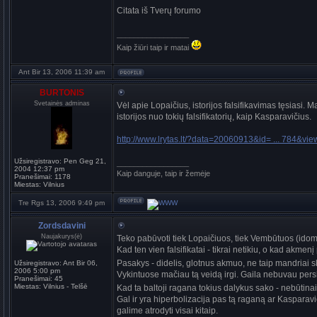
Citata iš Tverų forumo
_________________
Kaip žiūri taip ir matai
Ant Bir 13, 2006 11:39 am
BURTONIS
Svetainės adminas
Vėl apie Lopaičius, istorijos falsifikavimas tęsiasi.
istorijos nuo tokių falsifikatorių, kaip Kasparavičius.
http://www.lrytas.lt/?data=20060913&id= ... 784&vi
Užsiregistravo:
Pen Geg 21,
_________________
2004 12:37 pm
Kaip danguje, taip ir žemėje
Pranešimai:
1178
Miestas:
Vilnius
Tre Rgs 13, 2006 9:49 pm
Zordsdavini
Naujakurys(ė)
Teko pabūvoti tiek Lopaičiuos, tiek Vembūtuos (ido
Kad ten vien falsifikatai - tikrai netikiu, o kad akmen
Pasakys - didelis, glotnus akmuo, ne taip mandria
Užsiregistravo:
Ant Bir 06,
2006 5:00 pm
Vykintuose mačiau tą veidą irgi. Gaila nebuvau persk
Pranešimai:
45
Miestas:
Vilnius - Telšē
Kad ta baltoji ragana tokius dalykus sako - nebūtinai 
Gal ir yra hiperbolizacija pas tą raganą ar Kasparavič
galime atrodyti visai kitaip.