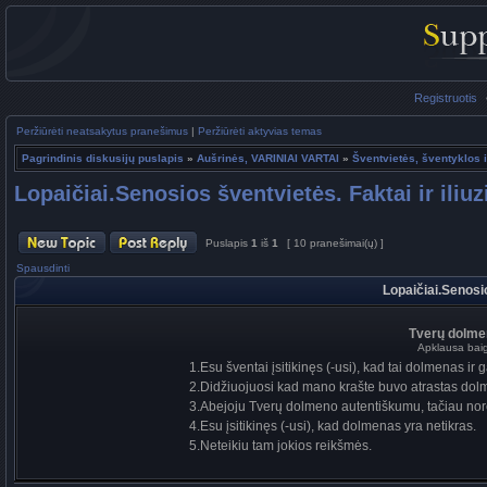
Registruotis
Peržiūrėti neatsakytus pranešimus
|
Peržiūrėti aktyvias temas
Pagrindinis diskusijų puslapis
»
Aušrinės, VARINIAI VARTAI
»
Šventvietės, šventyklos i
Lopaičiai.Senosios šventvietės. Faktai ir iliuz
Puslapis
1
iš
1
[ 10 pranešimai(ų) ]
Spausdinti
Lopaičiai.Senosio
Tverų dolme
Apklausa bai
1.Esu šventai įsitikinęs (-usi), kad tai dolmenas ir gal
2.Didžiuojuosi kad mano krašte buvo atrastas dol
3.Abejoju Tverų dolmeno autentiškumu, tačiau norėči
4.Esu įsitikinęs (-usi), kad dolmenas yra netikras.
5.Neteikiu tam jokios reikšmės.