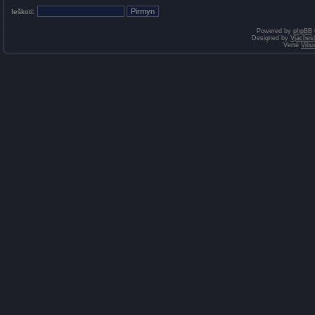
Ieškoti:
Powered by
phpBB
Designed by
Vjaches
Vertė
Vili