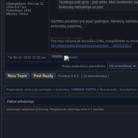
Ypatinga pati giria , pati vieta. Mes lankėmės 
Užsiregistravo:
Ket Lap 11,
šviesulių stebykloje ar pan.
2004 6:47 pm
Pranešimai:
1634
Miestas:
Vilnius
Gamtos poveikis yra ypač galingas. Akmenų sankaup
emocinių patyrimų...
_________________
Pas mus rašoma tik lietuvišku šriftu, susipažinkite su foru
http://www.baltai.lt/phpbbkuronas/viewt ... 6d195205c3
Tre Bir 26, 2013 12:39 am
Rodyti paskutinius pranešimus:
Puslapis
1
iš
1
[ 10 pranešimai(ų) ]
Pagrindinis diskusijų puslapis
»
Aušrinės, VARINIAI VARTAI
»
Šventvietės, šventyklos i
Dabar prisijungę
Vartotojai naršantys šį forumą: Registruotų vartotojų nėra ir 1 svečias