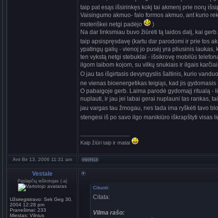
taip pat esąs išsirinkęs kokį tai akmenį prie norų iš
Vaisingumo akmuo- falo formos akmuo, ant kurio reko
moteriškei netgi padėjo
)
Na dar linksmiau buvo žiūrėti tą laidos dalį, kai g
taip apsispręsdavę (kartu dar parodomi ir prie tos a
ypatingų galių - vienoj jo pusėj yra pliusinis laukas,
ten vykstą netgi stebuklai - išsikrovę mobilūs telefon
ilgom laibom kojom, su vilkų snukiais ir ilgais karčiai
O jau tas išgirtasis devyngyslis šaltinis, kurio vandu
ne vienas bioenergetikas teigiąs, kad jis gydomasis
O pabaigoje gerb. Laima parodė gydomajį ritualą - liep
nuplauti, ir jau jei labai gerai nuplauni tas rankas, t
jau vargas tau žmogau, nes tada ima ryškėti tavo 
stengėsi iš po savo ilgo manikiūro iškrapštyti visas 
_________________
Kaip žiūri taip ir matai
Ant Bir 13, 2006 11:31 am
Vestale
Paslapčių ieškotojas (-a)
Cituoti:
Citata:
Užsiregistravo:
Sek Geg 30,
2004 12:28 pm
Pranešimai:
233
Vilma rašo:
Miestas:
Vilnius