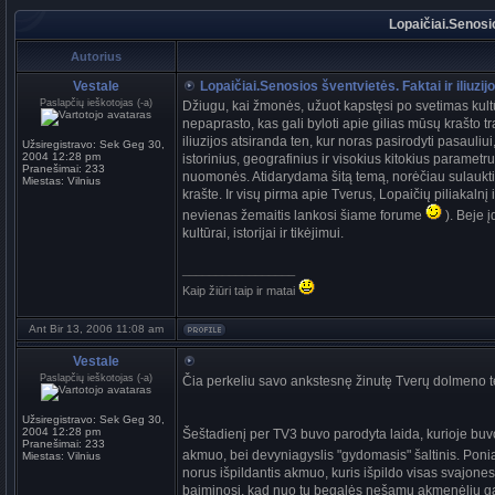
Lopaičiai.Senosio
Autorius
Vestale
Lopaičiai.Senosios šventvietės. Faktai ir iliuzij
Paslapčių ieškotojas (-a)
Džiugu, kai žmonės, užuot kapstęsi po svetimas kultūr
nepaprasto, kas gali byloti apie gilias mūsų krašto trad
iliuzijos atsiranda ten, kur noras pasirodyti pasauliui,
Užsiregistravo:
Sek Geg 30,
2004 12:28 pm
istorinius, geografinius ir visokius kitokius parametr
Pranešimai:
233
nuomonės. Atidarydama šitą temą, norėčiau sulaukti
Miestas:
Vilnius
krašte. Ir visų pirma apie Tverus, Lopaičių piliakalnį
nevienas žemaitis lankosi šiame forume
). Beje 
kultūrai, istorijai ir tikėjimui.
_________________
Kaip žiūri taip ir matai
Ant Bir 13, 2006 11:08 am
Vestale
Paslapčių ieškotojas (-a)
Čia perkeliu savo ankstesnę žinutę Tverų dolmeno t
Užsiregistravo:
Sek Geg 30,
2004 12:28 pm
Šeštadienį per TV3 buvo parodyta laida, kurioje buv
Pranešimai:
233
akmuo, bei devyniagyslis "gydomasis" šaltinis. Pon
Miestas:
Vilnius
norus išpildantis akmuo, kuris išpildo visas svajones
baiminosi, kad nuo tų begalės nešamų akmenėlių gal