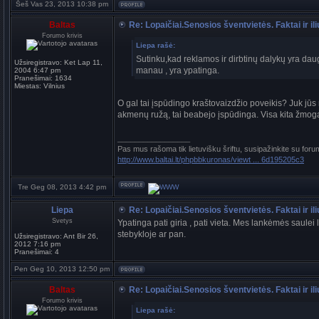
Šeš Vas 23, 2013 10:38 pm
Baltas
Re: Lopaičiai.Senosios šventvietės. Faktai ir ili
Forumo krivis
Liepa rašė:
Sutinku,kad reklamos ir dirbtinų dalykų yra daug .
Užsiregistravo:
Ket Lap 11,
manau , yra ypatinga.
2004 6:47 pm
Pranešimai:
1634
Miestas:
Vilnius
O gal tai įspūdingo kraštovaizdžio poveikis? Juk jū
akmenų ružą, tai beabejo įspūdinga. Visa kita žmogau
_________________
Pas mus rašoma tik lietuvišku šriftu, susipažinkite su foru
http://www.baltai.lt/phpbbkuronas/viewt ... 6d195205c3
Tre Geg 08, 2013 4:42 pm
Liepa
Re: Lopaičiai.Senosios šventvietės. Faktai ir ili
Svetys
Ypatinga pati giria , pati vieta. Mes lankėmės saule
stebykloje ar pan.
Užsiregistravo:
Ant Bir 26,
2012 7:16 pm
Pranešimai:
4
Pen Geg 10, 2013 12:50 pm
Baltas
Re: Lopaičiai.Senosios šventvietės. Faktai ir ili
Forumo krivis
Liepa rašė: