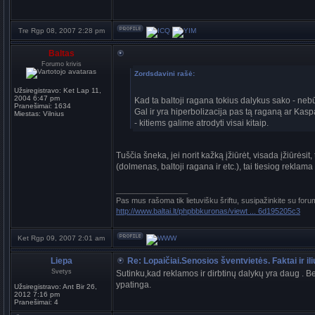
Tre Rgp 08, 2007 2:28 pm
Baltas
Forumo krivis
Zordsdavini rašė:
Užsiregistravo:
Ket Lap 11,
2004 6:47 pm
Kad ta baltoji ragana tokius dalykus sako - nebūt
Pranešimai:
1634
Gal ir yra hiperbolizacija pas tą raganą ar Kaspa
Miestas:
Vilnius
- kitiems galime atrodyti visai kitaip.
Tuščia šneka, jei norit kažką įžiūrėt, visada įžiūrėsi
(dolmenas, baltoji ragana ir etc.), tai tiesiog reklam
_________________
Pas mus rašoma tik lietuvišku šriftu, susipažinkite su foru
http://www.baltai.lt/phpbbkuronas/viewt ... 6d195205c3
Ket Rgp 09, 2007 2:01 am
Liepa
Re: Lopaičiai.Senosios šventvietės. Faktai ir ili
Svetys
Sutinku,kad reklamos ir dirbtinų dalykų yra daug . Bet
ypatinga.
Užsiregistravo:
Ant Bir 26,
2012 7:16 pm
Pranešimai:
4