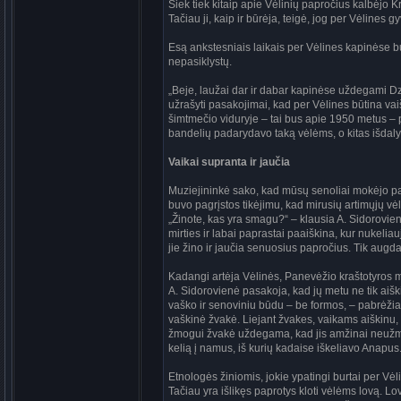
Šiek tiek kitaip apie Vėlinių papročius kalbėjo 
Tačiau ji, kaip ir būrėja, teigė, jog per Vėlines 
Esą ankstesniais laikais per Vėlines kapinėse bu
nepasiklystų.
„Beje, laužai dar ir dabar kapinėse uždegami Dzū
užrašyti pasakojimai, kad per Vėlines būtina vaišė
šimtmečio viduryje – tai bus apie 1950 metus –
bandelių padarydavo taką vėlėms, o kitas išdal
Vaikai supranta ir jaučia
Muziejininkė sako, kad mūsų senoliai mokėjo paa
buvo pagrįstos tikėjimu, kad mirusių artimųjų vėlės
„Žinote, kas yra smagu?“ – klausia A. Sidorovienė
mirties ir labai paprastai paaiškina, kur nukelia
jie žino ir jaučia senuosius papročius. Tik augdami
Kadangi artėja Vėlinės, Panevėžio kraštotyros
A. Sidorovienė pasakoja, kad jų metu ne tik aiški
vaško ir senoviniu būdu – be formos, – pabrėžia 
vaškinė žvakė. Liejant žvakes, vaikams aiškinu,
žmogui žvakė uždegama, kad jis amžinai neužmer
kelią į namus, iš kurių kadaise iškeliavo Anapus.
Etnologės žiniomis, jokie ypatingi burtai per Vė
Tačiau yra išlikęs paprotys kloti vėlėms lovą. 