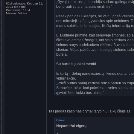
„Gyvųjų ir mirusiųjų bendrija sudaro galingą dvip
Užsiregistravo:
Ket Lap 11,
bendrauti su artimaisiais mintimis.“
2004 6:47 pm
Pranešimai:
1634
Miestas:
Vilnius
Pasak ponios Lukrecijos, ne veltui prieš Vėline
nes mirusieji įspėja gyvuosius apie nelaimes. To
mums suteikia informacijos, tik šią informaciją rei
L. Dūdienė priminė, kad senovėje žmonės, aplank
iškeliavo artimas žmogus, ant stalo dėdavo vie
šeimos narys padėkodavo vėlėms. Buvo kalbama,
stipriau. Vėjas padėdavo mirusiųjų sieloms judėt
būrėja.
Su burtais juokai menki
Iš kortų ir delnų panevėžiečių likimus skaitanti 
vidurnakčio.
„Prieš burtus namų kertėse reikia padėti po trup
Senovėje tikėta, kad pakviestos vėlės sulekia ir 
gyvieji žino, kokia bus ateitis.“....
Tas juodas kaspinas grynai tarybinių laikų išmįslas
Cituoti:
Nepamiršti elgetų