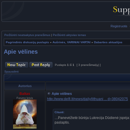
Registruotis
Peržiūrėti neatsakytus pranešimus
|
Peržiūrėti aktyvias temas
Pagrindinis diskusijų puslapis
»
Aušrinės, VARINIAI VARTAI
»
Dabarties aktualijos
Apie vėlines
Puslapis
1
iš
1
[ 3 pranešimai(ų) ]
Spausdinti
Autorius
Baltas
Apie vėlines
Forumo krivis
http://www.delfi.lt/news/daily/lithuani ... d=38042075
Cituoti:
....Panevėžietė būrėja Lukrecija Dūdienė įspėja: V
paslaptis.