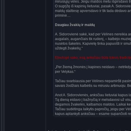
mirusiųjų vėles. Jeigu maldos metu išgirsdavo t
O sugrįžę iš kapinių lietuviai, pasak A. Sidorov
maldų staltiesę apversdavo ir tik tada dėdavo ant
priminė....
Daugiau žvakių ir maldų
A. Sidorovienė sakė, kad per Vėlines nereikia a
augalais, augančiais tik rudenį, – kalbėjo muzie
nusėtos šakelės. Kapvietę tinka papuošti ir smulk
uždegti žvakelių.“
Etnologė sako, esą anksčiau būta tokios tradicij
„Per žiemą žmonės į kapines neidavo – netrikdy
per Velykas.“
Tačiau svarbiausia per Vėlines nepamiršti pasi
savais žodžiais kalbėtis su mirusiu artimuoju. B
Anot A. Sidorovienės, anksčiau lietuviai kapus la
Tą dieną eidavo į bažnyčią ir melsdavosi už visu
degamos žvakelės, kalbamos maldos. Laikai keičia
Tačiau sudėtinga laikytis papročių, jeigu per Vėl
kapus aplankyti anksčiau – esame supančioti re