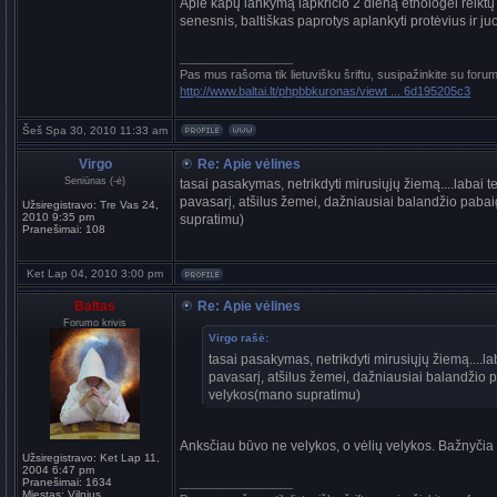
Apie kapų lankymą lapkričio 2 dieną etnologei reiktų 
senesnis, baltiškas paprotys aplankyti protėvius ir j
_________________
Pas mus rašoma tik lietuvišku šriftu, susipažinkite su foru
http://www.baltai.lt/phpbbkuronas/viewt ... 6d195205c3
Šeš Spa 30, 2010 11:33 am
Virgo
Re: Apie vėlines
Seniūnas (-ė)
tasai pasakymas, netrikdyti mirusiųjų žiemą....labai 
pavasarį, atšilus žemei, dažniausiai balandžio pabaigo
Užsiregistravo:
Tre Vas 24,
2010 9:35 pm
supratimu)
Pranešimai:
108
Ket Lap 04, 2010 3:00 pm
Baltas
Re: Apie vėlines
Forumo krivis
Virgo rašė:
tasai pasakymas, netrikdyti mirusiųjų žiemą....l
pavasarį, atšilus žemei, dažniausiai balandžio pab
velykos(mano supratimu)
Anksčiau būvo ne velykos, o vėlių velykos. Bažnyčia 
Užsiregistravo:
Ket Lap 11,
2004 6:47 pm
Pranešimai:
1634
_________________
Miestas:
Vilnius