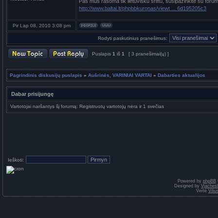
Pas mus rašoma tik lietuvišku šriftu, susipažinkite su foru
http://www.baltai.lt/phpbbkuronas/viewt ... 6d195205c3
Pir Lap 08, 2010 3:08 pm
Rodyti paskutinius pranešimus:
Puslapis
1
iš
1
[ 3 pranešimai(ų) ]
Pagrindinis diskusijų puslapis
»
Aušrinės, VARINIAI VARTAI
»
Dabarties aktualijos
Dabar prisijungę
Vartotojai naršantys šį forumą: Registruotų vartotojų nėra ir 1 svečias
Ieškoti:
Powered by
phpBB
Designed by
Vjaches
Vertė
Vili