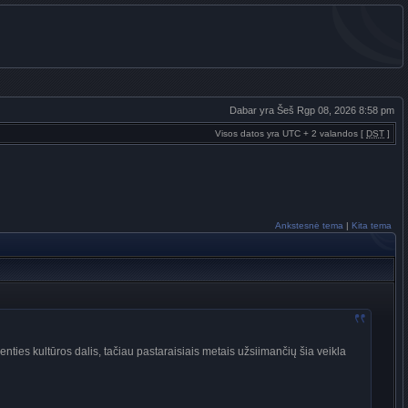
Dabar yra Šeš Rgp 08, 2026 8:58 pm
Visos datos yra UTC + 2 valandos [
DST
]
Ankstesnė tema
|
Kita tema
ties kultūros dalis, tačiau pastaraisiais metais užsiimančių šia veikla