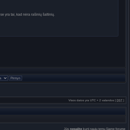
 yra tai, kad nėra rašinių šaltinių.
Visos datos yra UTC + 2 valandos [
DST
]
Jūs
negalite
kurti naujų temų šiame forume