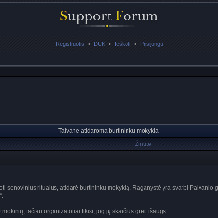
Registruotis
•
DUK
•
Ieškoti
•
Prisijungti
Taivane atidaroma burtininkų mokykla
Žinutė
i senovinius ritualus, atidarė burtininkų mokyklą. Raganystė yra svarbi Paivanio gen
“.
kinių, tačiau organizatoriai tikisi, jog jų skaičius greit išaugs.