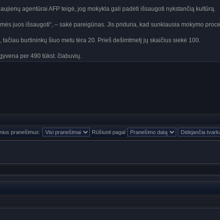
ujienų agentūrai AFP teigė, jog mokykla gali padėti išsaugoti nykstančią kultūrą.
amės juos išsaugoti“, – sakė pareigūnas. Jis priduria, kad sunkiausia mokymo procese
 tačiau burtininkų šiuo metu tėra 20. Prieš dešimtmetį jų skaičius siekė 100.
 gyvena per 490 tūkst. čiabuvių.
inius pranešimus:
Rūšiuoti pagal