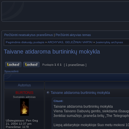
Peržiūrėti neatsakytus pranešimus
|
Peržiūrėti aktyvias temas
Pagrindinis diskusijų puslapis
»
ARCHYVAS, GELEŽINIAI VARTAI
»
Įvairenybių archyvas
Taivane atidaroma burtininkų mokykla
Puslapis
1
iš
1
[ 1 pranešimas ]
Spausdinti
Autorius
BURTONIS
Taivane atidaroma burtininkų mokykla
Svetainės adminas
Cituoti:
Taivane atidaroma burtininkų mokykla
Viena Taivano čiabuvių gentis, siekdama išsaugot
ženkliai sumažėjo, praneša britų „The Telegraph
Užsiregistravo:
Pen Geg
21, 2004 12:37 pm
Liepą atidarytoje mokykloje šiuo metu mokosi 10 mo
Pranešimai:
1178