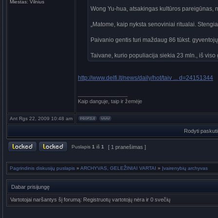
Miestas:
Vilnius
Wong Yu-hua, atsakingas kultūros pareigūnas, na
„Matome, kaip nyksta senoviniai ritualai. Stengi
Paivanio gentis turi maždaug 86 tūkst. gyventojų,
Taivane, kurio populiacija siekia 23 mln., iš viso
http://www.delfi.lt/news/daily/hot/taiv ... d=24151344
_________________
Kaip danguje, taip ir žemėje
Ant Rgs 22, 2009 10:48 am
Rodyti paskut
Puslapis
1
iš
1
[ 1 pranešimas ]
Pagrindinis diskusijų puslapis
»
ARCHYVAS, GELEŽINIAI VARTAI
»
Įvairenybių archyvas
Dabar prisijungę
Vartotojai naršantys šį forumą: Registruotų vartotojų nėra ir 0 svečių