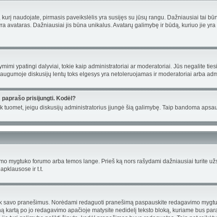
us, kurį naudojate, pirmasis paveikslėlis yra susijęs su jūsų rangu. Dažniausiai tai b
yra avataras. Dažniausiai jis būna unikalus. Avatarų galimybę ir būdą, kuriuo jie yra 
mi ypatingi dalyviai, tokie kaip administratoriai ar moderatoriai. Jūs negalite ties
ugumoje diskusijų lentų toks elgesys yra netoleruojamas ir moderatoriai arba admi
 paprašo prisijungti. Kodėl?
 ir tik tuomet, jeigu diskusijų administratorius įjungė šią galimybę. Taip bandoma ap
o mygtuko forumo arba temos lange. Prieš ką nors rašydami dažniausiai turite užsi
apklausose ir t.t.
ti tik savo pranešimus. Norėdami redaguoti pranešimą paspauskite redagavimo mygtuką 
ą kartą po jo redagavimo apačioje matysite nedidelį teksto bloką, kuriame bus par