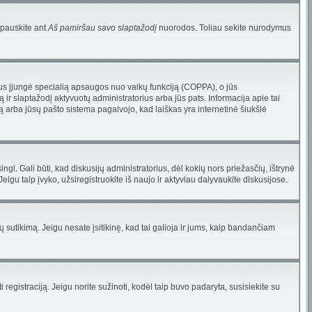
spauskite ant
Aš pamiršau savo slaptažodį
nuorodos. Toliau sekite nurodymus
atorius įjungė specialią apsaugos nuo vaikų funkciją (COPPA), o jūs
 ir slaptažodį aktyvuotų administratorius arba jūs pats. Informacija apie tai
są arba jūsų pašto sistema pagalvojo, kad laiškas yra internetinė šiukšlė
singi. Gali būti, kad diskusijų administratorius, dėl kokių nors priežasčių, ištrynė
gu taip įvyko, užsiregistruokite iš naujo ir aktyviau dalyvaukite diskusijose.
jų sutikimą. Jeigu nesate įsitikinę, kad tai galioja ir jums, kaip bandančiam
 registraciją. Jeigu norite sužinoti, kodėl taip buvo padaryta, susisiekite su