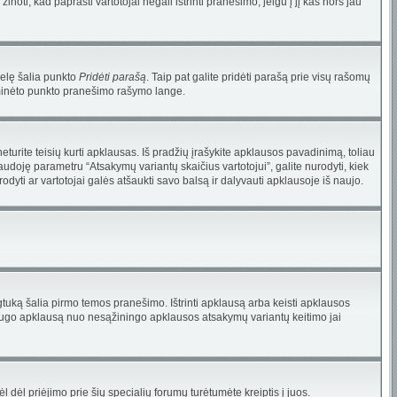
ti, kad paprasti vartotojai negali ištrinti pranešimo, jeigu į jį kas nors jau
nelę šalia punkto
Pridėti parašą
. Taip pat galite pridėti parašą prie visų rašomų
u minėto punkto pranešimo rašymo lange.
urite teisių kurti apklausas. Iš pradžių įrašykite apklausos pavadinimą, toliau
audoję parametru “Atsakymų variantų skaičius vartotojui”, galite nurodyti, kiek
dyti ar vartotojai galės atšaukti savo balsą ir dalyvauti apklausoje iš naujo.
tuką šalia pirmo temos pranešimo. Ištrinti apklausą arba keisti apklausos
i saugo apklausą nuo nesąžiningo apklausos atsakymų variantų keitimo jai
ėl dėl priėjimo prie šių specialių forumų turėtumėte kreiptis į juos.