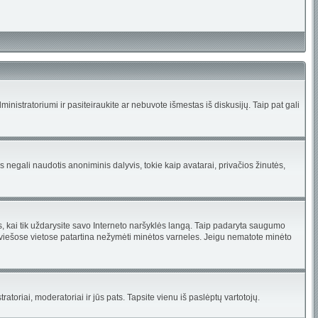
 administratoriumi ir pasiteiraukite ar nebuvote išmestas iš diskusijų. Taip pat gali
 negali naudotis anoniminis dalyvis, tokie kaip avatarai, privačios žinutės,
s, kai tik uždarysite savo Interneto naršyklės langą. Taip padaryta saugumo
e viešose vietose patartina nežymėti minėtos varneles. Jeigu nematote minėto
tratoriai, moderatoriai ir jūs pats. Tapsite vienu iš paslėptų vartotojų.