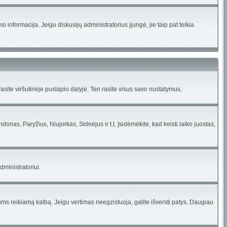
informacija. Jeigu diskusijų administratorius įjungė, jie taip pat teikia
site viršutinėje puslapio dalyje. Ten rasite visus savo nustatymus.
ndonas, Paryžius, Niujorkas, Sidnėjus ir t.t. Įsidėmėkite, kad keisti laiko juostas,
dministratoriui.
 jums reikiamą kalbą. Jeigu vertimas neegzistuoja, galite išversti patys. Daugiau