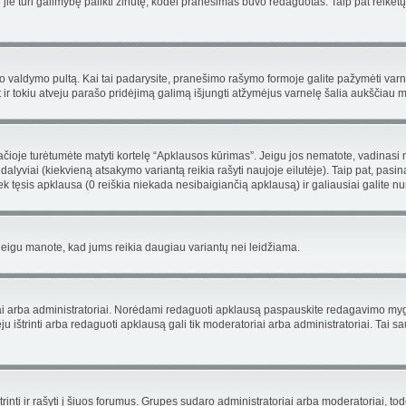
turi galimybę palikti žinutę, kodėl pranešimas buvo redaguotas. Taip pat reikėtų žino
tojo valdymo pultą. Kai tai padarysite, pranešimo rašymo formoje galite pažymėti var
 ir tokiu atveju parašo pridėjimą galimą išjungti atžymėjus varnelę šalia aukščia
oje turėtumėte matyti kortelę “Apklausos kūrimas”. Jeigu jos nematote, vadinasi net
lyviai (kiekvieną atsakymo variantą reikia rašyti naujoje eilutėje). Taip pat, pasin
k tęsis apklausa (0 reiškia niekada nesibaigiančią apklausą) ir galiausiai galite nuro
, jeigu manote, kad jums reikia daugiau variantų nei leidžiama.
riai arba administratoriai. Norėdami redaguoti apklausą paspauskite redagavimo myg
ju ištrinti arba redaguoti apklausą gali tik moderatoriai arba administratoriai. Ta
, trinti ir rašyti į šiuos forumus. Grupes sudaro administratoriai arba moderatoriai, tod