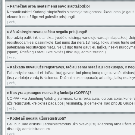
» Pamečiau arba neatsimenu savo slaptažodžio!
Nepanikuokite! Kadangi slaptažodis sistemoje saugomas užkoduotas, jo gauti ne
ekrane ir ne už ilgo vėl galėsite prisijungti.
Į viršų
» Aš užsiregistravau, tačiau negaliu prisijungti!
Iš pradžių patikrinkite ar tikrai įvedėte teisingą vartotojo vardą ir slaptažodį. 
registruodamiesi pasirinkote, kad jums dar nėra 13 metų. Tokiu atveju turite sek
pateikiama registracijos metu. Ne už ilgo turite gauti el. laišką ir sekti nurod
(spam). Priešingu atveju kreipkitės į diskusijų administratorių.
Į viršų
» Kažkada buvau užsiregistravęs, tačiau senai nerašiau į diskusijas, ir negal
Pabandykite surasti el. laišką, kurį gavote, kai pirmą kartą registravotės diskusij
jūsų vartotojo vardą iš sistemos. Dažnai nieko neparašę arba ilgą laiką neaktyv
Į viršų
» Kas yra apsaugos nuo vaikų funkcija (COPPA)?
COPPA - yra Jungtinių Valstijų įstatymas, kuris reikalauja, jog puslapiai, kurie 
užsiregistruoti, kreipkitės pagalbos į teisininką. Įsidėmėkite, kad phpBB Grupė ne
Į viršų
» Kodėl aš negaliu užsiregistruoti?
Gali būti, kad diskusijų administratorius užblokavo jūsų IP adresą arba uždraudė v
diskusijų administratoriumi.
Į viršų