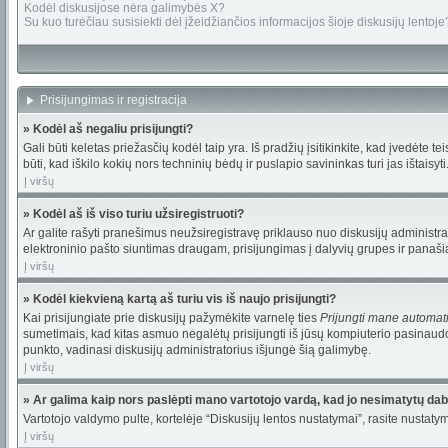
Kodėl diskusijose nėra galimybės X?
Su kuo turėčiau susisiekti dėl įžeidžiančios informacijos šioje diskusijų lentoje
Prisijungimas ir registracija
» Kodėl aš negaliu prisijungti?
Gali būti keletas priežasčių kodėl taip yra. Iš pradžių įsitikinkite, kad įvedėte te
būti, kad iškilo kokių nors techninių bėdų ir puslapio savininkas turi jas ištaisyti
Į viršų
» Kodėl aš iš viso turiu užsiregistruoti?
Ar galite rašyti pranešimus neužsiregistravę priklauso nuo diskusijų administrat
elektroninio pašto siuntimas draugam, prisijungimas į dalyvių grupes ir panašiai.
Į viršų
» Kodėl kiekvieną kartą aš turiu vis iš naujo prisijungti?
Kai prisijungiate prie diskusijų pažymėkite varnelę ties
Prijungti mane automat
sumetimais, kad kitas asmuo negalėtų prisijungti iš jūsų kompiuterio pasinaudo
punkto, vadinasi diskusijų administratorius išjungė šią galimybę.
Į viršų
» Ar galima kaip nors paslėpti mano vartotojo vardą, kad jo nesimatytų da
Vartotojo valdymo pulte, kortelėje “Diskusijų lentos nustatymai”, rasite nustat
Į viršų