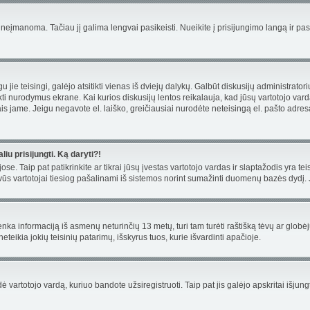
įmanoma. Tačiau jį galima lengvai pasikeisti. Nueikite į prisijungimo langą ir pa
Jeigu jie teisingi, galėjo atsitikti vienas iš dviejų dalykų. Galbūt diskusijų administr
ti nurodymus ekrane. Kai kurios diskusijų lentos reikalauja, kad jūsų vartotojo vardą
ymais jame. Jeigu negavote el. laiško, greičiausiai nurodėte neteisingą el. pašto adre
iu prisijungti. Ką daryti?!
ose. Taip pat patikrinkite ar tikrai jūsų įvestas vartotojo vardas ir slaptažodis yra tei
ūs vartotojai tiesiog pašalinami iš sistemos norint sumažinti duomenų bazės dydį. Jei
renka informaciją iš asmenų neturinčių 13 metų, turi tam turėti raštišką tėvų ar globė
teikia jokių teisinių patarimų, išskyrus tuos, kurie išvardinti apačioje.
artotojo vardą, kuriuo bandote užsiregistruoti. Taip pat jis galėjo apskritai išjungti