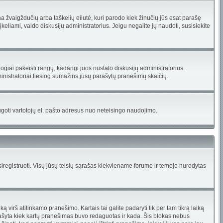
ūna žvaigždučių arba taškelių eilutė, kuri parodo kiek žinučių jūs esat parašę
įkeliami, valdo diskusijų administratorius. Jeigu negalite jų naudoti, susisiekite
iogiai pakeisti rangų, kadangi juos nustato diskusijų administratorius.
nistratoriai tiesiog sumažins jūsų parašytų pranešimų skaičių.
saugoti vartotojų el. pašto adresus nuo neteisingo naudojimo.
registruoti. Visų jūsų teisių sąrašas kiekviename forume ir temoje nurodytas
virš atitinkamo pranešimo. Kartais tai galite padaryti tik per tam tikrą laiką
ašyta kiek kartų pranešimas buvo redaguotas ir kada. Šis blokas nebus