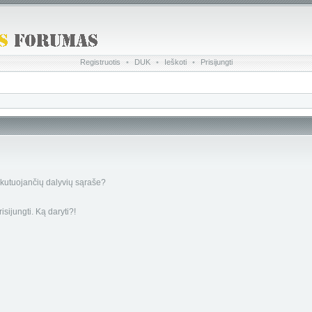
Registruotis
•
DUK
•
Ieškoti
•
Prisijungti
skutuojančių dalyvių sąraše?
sijungti. Ką daryti?!