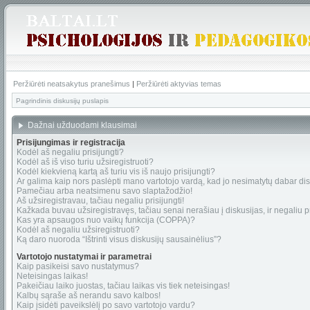
Peržiūrėti neatsakytus pranešimus
|
Peržiūrėti aktyvias temas
Pagrindinis diskusijų puslapis
Dažnai užduodami klausimai
Prisijungimas ir registracija
Kodėl aš negaliu prisijungti?
Kodėl aš iš viso turiu užsiregistruoti?
Kodėl kiekvieną kartą aš turiu vis iš naujo prisijungti?
Ar galima kaip nors paslėpti mano vartotojo vardą, kad jo nesimatytų dabar di
Pamečiau arba neatsimenu savo slaptažodžio!
Aš užsiregistravau, tačiau negaliu prisijungti!
Kažkada buvau užsiregistravęs, tačiau senai nerašiau į diskusijas, ir negaliu pri
Kas yra apsaugos nuo vaikų funkcija (COPPA)?
Kodėl aš negaliu užsiregistruoti?
Ką daro nuoroda “Ištrinti visus diskusijų sausainėlius”?
Vartotojo nustatymai ir parametrai
Kaip pasikeisi savo nustatymus?
Neteisingas laikas!
Pakeičiau laiko juostas, tačiau laikas vis tiek neteisingas!
Kalbų sąraše aš nerandu savo kalbos!
Kaip įsidėti paveikslėlį po savo vartotojo vardu?