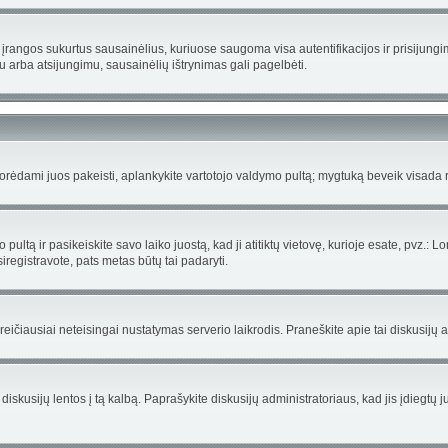
įrangos sukurtus sausainėlius, kuriuose saugoma visa autentifikacijos ir prisijungimo 
u arba atsijungimu, sausainėlių ištrynimas gali pagelbėti.
ėdami juos pakeisti, aplankykite vartotojo valdymo pultą; mygtuką beveik visada ra
ultą ir pasikeiskite savo laiko juostą, kad ji atitiktų vietovę, kurioje esate, pvz.: Lo
žsiregistravote, pats metas būtų tai padaryti.
 greičiausiai neteisingai nustatymas serverio laikrodis. Praneškite apie tai diskusijų a
diskusijų lentos į tą kalbą. Paprašykite diskusijų administratoriaus, kad jis įdiegtų