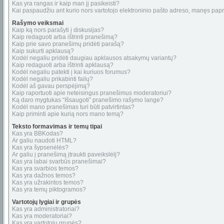
Kas yra rangas ir kaip man jį pasikeisti?
Kai paspaudžiu ant kurio nors vartotojo elektroninio pašto adreso, manęs papr
Rašymo veiksmai
Kaip ką nors parašyti į diskusijas?
Kaip redaguoti arba ištrinti pranešimą?
Kaip prie savo pranešimų pridėti parašą?
Kaip sukurti apklausą?
Kodėl negaliu pridėti daugiau apklausos atsakymų variantų?
Kaip redaguoti arba ištrinti apklausą?
Kodėl negaliu patekti į kai kuriuos forumus?
Kodėl negaliu prikabinti failų?
Kodėl aš gavau perspėjimą?
Kaip raportuoti apie neteisingus pranešimus moderatoriui?
Ką daro mygtukas “Išsaugoti” pranešimo rašymo lange?
Kodėl mano pranešimas turi būti patvirtintas?
Kaip priminti apie kurią nors mano temą?
Teksto formavimas ir temų tipai
Kas yra BBKodas?
Ar galiu naudoti HTML?
Kas yra šypsenėlės?
Ar galiu į pranešimą įtraukti paveikslėlį?
Kas yra labai svarbūs pranešimai?
Kas yra svarbios temos?
Kas yra dažnos temos?
Kas yra užrakintos temos?
Kas yra temų piktogramos?
Vartotojų lygiai ir grupės
Kas yra administratoriai?
Kas yra moderatoriai?
Kas yra vartotojų grupės?