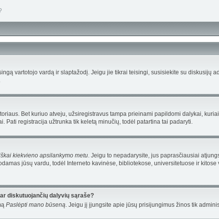
?
isingą vartotojo vardą ir slaptažodį. Jeigu jie tikrai teisingi, susisiekite su diskusijų
.
oriaus. Bet kuriuo atveju, užsiregistravus tampa prieinami papildomi dalykai, kuriais
 Pati registracija užtrunka tik keletą minučių, todėl patartina tai padaryti.
iškai kiekvieno apsilankymo metu
. Jeigu to nepadarysite, jus paprasčiausiai atjung
damas jūsų vardu, todėl Interneto kavinėse, bibliotekose, universitetuose ir kitos
bar diskutuojančių dalyvių sąraše?
ymą
Paslėpti mano būseną
. Jeigu jį įjungsite apie jūsų prisijungimus žinos tik adminis