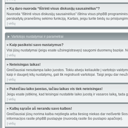
» Ką daro nuoroda “Ištrinti visus diskusijų sausainėlius”?
Nuoroda “Ištrinti visus diskusijų sausainėlius” ištrina visus phpBB programinės 
perskaitytų pranešimų sekimo funkciją. Kartais, jeigu turite bėdų su prisijungim
Į viršų
Vartotojo nustatymai ir parametrai
» Kaip pasikeisi savo nustatymus?
Visi jūsų nustatymai (jeigu esate užsiregistravęs) saugomi duomenų bazėje. Nor
Į viršų
» Neteisingas laikas!
Greičiausiai nesutampa laiko juostos. Tokiu atveju keliaukite į vartotojo valdymo p
kaip ir daugelį kitų nustatymų, gali tik registruoti vartotojai. Taigi jeigu dar neu
Į viršų
» Pakeičiau laiko juostas, tačiau laikas vis tiek neteisingas!
Jeigu esate įsitikinę, kad teisingai nustatėte laiko juostą ir vasaros laiką, tada
Į viršų
» Kalbų sąraše aš nerandu savo kalbos!
Greičiausiai jūsų norima kalba neįdiegta arba tiesiog niekas dar neišvertė šios 
informacijos rasite phpBB puslapyje (nuorodą rasite šio puslapio apačioje).
Į viršų