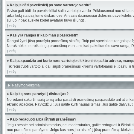
» Kaip įsidėti paveikslėlį po savo vartotojo vardu?
Iš viso gali būti du paveikslėliai šalia vartotojo vardo. Priklausomai nuo stilia
arba kokį statusą turite diskusijose. Antrasis dažniausiai didesnis paveikslėlis 
su juo ir paklauskite kodėl avatarai buvo išjungti.
Į viršų
» Kas yra rangas ir kaip man jį pasikeisti?
Rangai žymi jūsų parašytų pranešimų skaičių. Taip pat specialiais rangais pažymi
Nerašinėkite nereikalingų pranešimų vien tam, kad pakeltumėte savo rangą. Da
Į viršų
» Kai paspaudžiu ant kurio nors vartotojo elektroninio pašto adreso, manęs
Tik registruoti vartotojai gali siųsti pranešimus kitiems vartotojams el. paštu,
Į viršų
Rašymo veiksmai
» Kaip ką nors parašyti į diskusijas?
Norėdami sukurti naują temą arba parašyti pranešimą paspauskite ant atitinkam
ekrano apačioje. Pavyzdžiui: Jūs galite kurti naujas temas, Jūs galite dalyvauti 
Į viršų
» Kaip redaguoti arba ištrinti pranešimą?
Jeigu nesate nei administratorius, nei moderatorius, galite redaguoti ir ištrin
nuo pranešimo parašymo. Jeigu kas nors jau atsakė į jūsų pranešimą, kiekvien