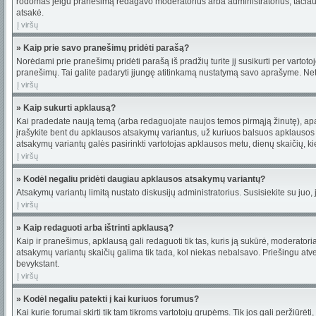
rodomas jeigu pranešimą redagavo moderatorius arba administratorius, tačiau jie 
atsakė.
Į viršų
» Kaip prie savo pranešimų pridėti parašą?
Norėdami prie pranešimų pridėti parašą iš pradžių turite jį susikurti per varto
pranešimų. Tai galite padaryti įjungę atitinkamą nustatymą savo aprašyme. Net
Į viršų
» Kaip sukurti apklausą?
Kai pradedate naują temą (arba redaguojate naujos temos pirmąją žinutę), apači
įrašykite bent du apklausos atsakymų variantus, už kuriuos balsuos apklausos da
atsakymų variantų galės pasirinkti vartotojas apklausos metu, dienų skaičių, kie
Į viršų
» Kodėl negaliu pridėti daugiau apklausos atsakymų variantų?
Atsakymų variantų limitą nustato diskusijų administratorius. Susisiekite su juo
Į viršų
» Kaip redaguoti arba ištrinti apklausą?
Kaip ir pranešimus, apklausą gali redaguoti tik tas, kuris ją sukūrė, moderato
atsakymų variantų skaičių galima tik tada, kol niekas nebalsavo. Priešingu atve
bevykstant.
Į viršų
» Kodėl negaliu patekti į kai kuriuos forumus?
Kai kurie forumai skirti tik tam tikroms vartotojų grupėms. Tik jos gali peržiūrėti