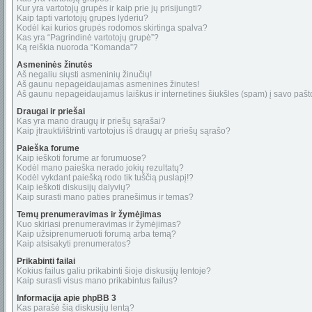
Kur yra vartotojų grupės ir kaip prie jų prisijungti?
Kaip tapti vartotojų grupės lyderiu?
Kodėl kai kurios grupės rodomos skirtinga spalva?
Kas yra “Pagrindinė vartotojų grupė”?
Ką reiškia nuoroda “Komanda”?
Asmeninės žinutės
Aš negaliu siųsti asmeninių žinučių!
Aš gaunu nepageidaujamas asmenines žinutes!
Aš gaunu nepageidaujamus laiškus ir internetines šiukšles (spam) į savo pašto
Draugai ir priešai
Kas yra mano draugų ir priešų sąrašai?
Kaip įtraukti/ištrinti vartotojus iš draugų ar priešų sąrašo?
Paieška forume
Kaip ieškoti forume ar forumuose?
Kodėl mano paieška nerado jokių rezultatų?
Kodėl vykdant paiešką rodo tik tuščią puslapį!?
Kaip ieškoti diskusijų dalyvių?
Kaip surasti mano paties pranešimus ir temas?
Temų prenumeravimas ir žymėjimas
Kuo skiriasi prenumeravimas ir žymėjimas?
Kaip užsiprenumeruoti forumą arba temą?
Kaip atsisakyti prenumeratos?
Prikabinti failai
Kokius failus galiu prikabinti šioje diskusijų lentoje?
Kaip surasti visus mano prikabintus failus?
Informacija apie phpBB 3
Kas parašė šią diskusijų lentą?