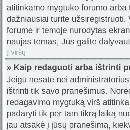
atitinkamo mygtuko forumo arba 
dažniausiai turite užsiregistruoti
forume ir temoje nurodytas ekrano
naujas temas, Jūs galite dalyvauti
Į viršų
» Kaip redaguoti arba ištrinti
Jeigu nesate nei administratorius,
ištrinti tik savo pranešimus. No
redagavimo mygtuką virš atitinka
padaryti tik per tam tikrą laiką
jau atsakė į jūsų pranešimą, kie