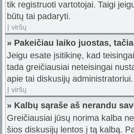
tik registruoti vartotojai. Taigi j
būtų tai padaryti.
Į viršų
» Pakeičiau laiko juostas, tačia
Jeigu esate įsitikinę, kad teisinga
tada greičiausiai neteisingai nus
apie tai diskusijų administratoriui.
Į viršų
» Kalbų sąraše aš nerandu sav
Greičiausiai jūsų norima kalba ne
šios diskusijų lentos į tą kalbą. 