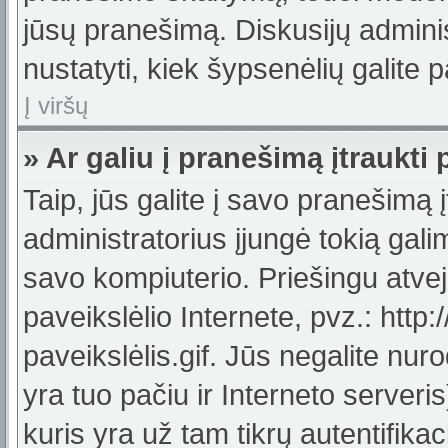
jūsų pranešimą. Diskusijų adminis
nustatyti, kiek šypsenėlių galit
Į viršų
» Ar galiu į pranešimą įtraukti 
Taip, jūs galite į savo pranešimą į
administratorius įjungė tokią galimy
savo kompiuterio. Priešingu atveju
paveikslėlio Internete, pvz.: ht
paveikslėlis.gif. Jūs negalite nuro
yra tuo pačiu ir Interneto serveris)
kuris yra už tam tikrų autentifik