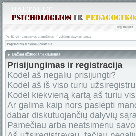
Registruotis
Peržiūrėti neatsakytus pranešimus
|
Peržiūrėti aktyvias temas
Pagrindinis diskusijų puslapis
Dažnai užduodami klausimai
Prisijungimas ir registracija
Kodėl aš negaliu prisijungti?
Kodėl aš iš viso turiu užsiregistru
Kodėl kiekvieną kartą aš turiu vis 
Ar galima kaip nors paslėpti man
dabar diskutuojančių dalyvių sąr
Pamečiau arba neatsimenu savo 
Aš užsiregistravau, tačiau negaliu 