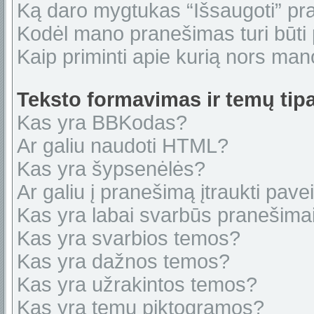
Ką daro mygtukas “Išsaugoti” p
Kodėl mano pranešimas turi būti p
Kaip priminti apie kurią nors ma
Teksto formavimas ir temų tipa
Kas yra BBKodas?
Ar galiu naudoti HTML?
Kas yra šypsenėlės?
Ar galiu į pranešimą įtraukti pavei
Kas yra labai svarbūs pranešima
Kas yra svarbios temos?
Kas yra dažnos temos?
Kas yra užrakintos temos?
Kas yra temų piktogramos?