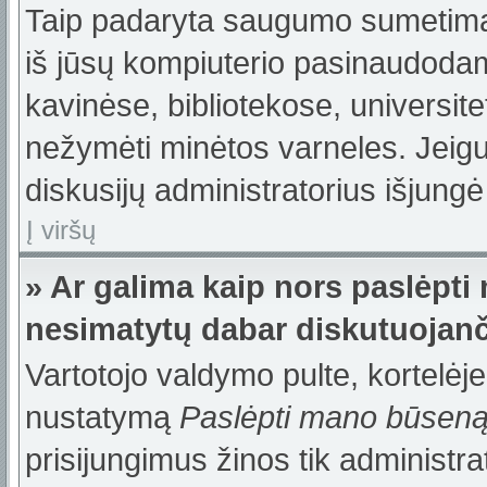
Taip padaryta saugumo sumetimais
iš jūsų kompiuterio pasinaudodam
kavinėse, bibliotekose, universite
nežymėti minėtos varneles. Jeig
diskusijų administratorius išjungė
Į viršų
» Ar galima kaip nors paslėpti
nesimatytų dabar diskutuojanč
Vartotojo valdymo pulte, kortelėje
nustatymą
Paslėpti mano būsen
prisijungimus žinos tik administrat