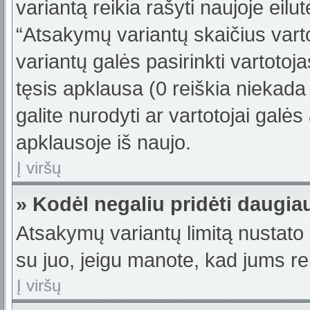
variantą reikia rašyti naujoje eil
“Atsakymų variantų skaičius varto
variantų galės pasirinkti vartotoj
tęsis apklausa (0 reiškia niekada 
galite nurodyti ar vartotojai galės
apklausoje iš naujo.
Į viršų
» Kodėl negaliu pridėti daugi
Atsakymų variantų limitą nustato 
su juo, jeigu manote, kad jums re
Į viršų