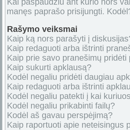
Kai paspaudžiu ant kurio nors var
manęs paprašo prisijungti. Kodėl
Rašymo veiksmai
Kaip ką nors parašyti į diskusijas
Kaip redaguoti arba ištrinti pran
Kaip prie savo pranešimų pridėti
Kaip sukurti apklausą?
Kodėl negaliu pridėti daugiau ap
Kaip redaguoti arba ištrinti apkl
Kodėl negaliu patekti į kai kuriu
Kodėl negaliu prikabinti failų?
Kodėl aš gavau perspėjimą?
Kaip raportuoti apie neteisingus