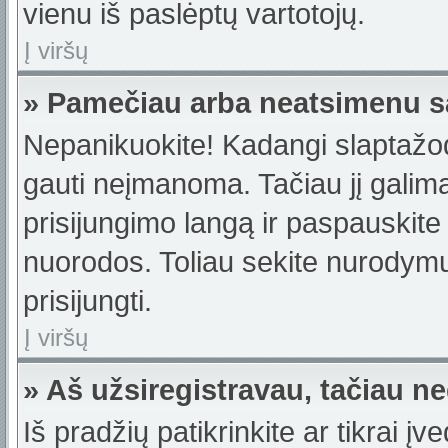
vienu iš paslėptų vartotojų.
Į viršų
» Pamečiau arba neatsimenu s
Nepanikuokite! Kadangi slaptažo
gauti neįmanoma. Tačiau jį galima 
prisijungimo langą ir paspauskite
nuorodos. Toliau sekite nurodymus
prisijungti.
Į viršų
» Aš užsiregistravau, tačiau neg
Iš pradžių patikrinkite ar tikrai įv