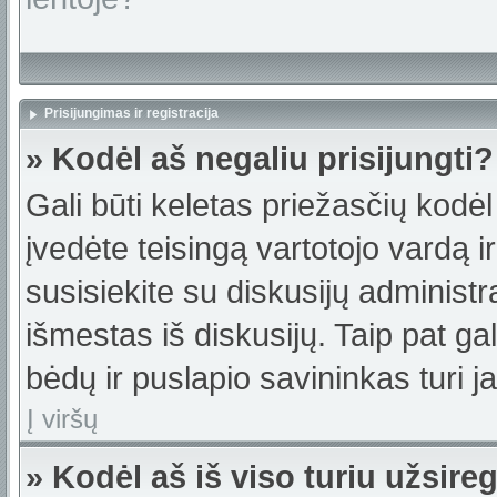
Prisijungimas ir registracija
» Kodėl aš negaliu prisijungti?
Gali būti keletas priežasčių kodėl t
įvedėte teisingą vartotojo vardą ir 
susisiekite su diskusijų administr
išmestas iš diskusijų. Taip pat gal
bėdų ir puslapio savininkas turi jas
Į viršų
» Kodėl aš iš viso turiu užsireg