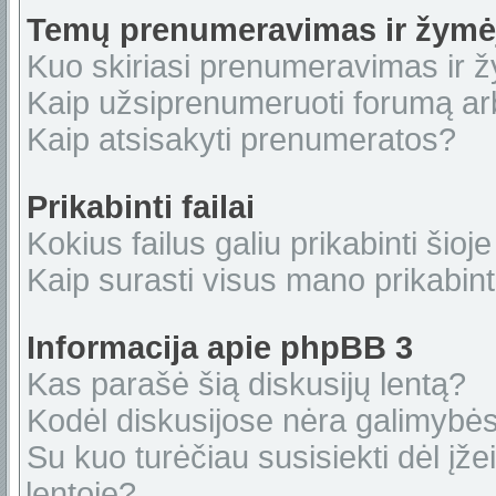
Temų prenumeravimas ir žymė
Kuo skiriasi prenumeravimas ir 
Kaip užsiprenumeruoti forumą a
Kaip atsisakyti prenumeratos?
Prikabinti failai
Kokius failus galiu prikabinti šioje
Kaip surasti visus mano prikabint
Informacija apie phpBB 3
Kas parašė šią diskusijų lentą?
Kodėl diskusijose nėra galimybė
Su kuo turėčiau susisiekti dėl įže
lentoje?