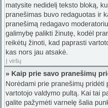
matysite nedidelį teksto bloką, k
pranešimas buvo redaguotas ir k
pranešimą redagavo moderatorius a
galimybę palikti žinutę, kodėl p
reikėtų žinoti, kad paprasti vartotoj
kas nors jau atsakė.
Į viršų
» Kaip prie savo pranešimų pri
Norėdami prie pranešimų pridėti pa
vartotojo valdymo pultą. Kai tai
galite pažymėti varnelę šalia pu