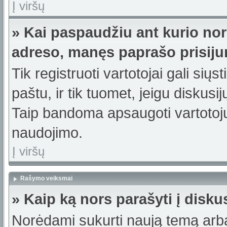
Į viršų
» Kai paspaudžiu ant kurio nor
adreso, manęs paprašo prisiju
Tik registruoti vartotojai gali sių
paštu, ir tik tuomet, jeigu diskusi
Taip bandoma apsaugoti vartotojų
naudojimo.
Į viršų
Rašymo veiksmai
» Kaip ką nors parašyti į disku
Norėdami sukurti naują temą arb