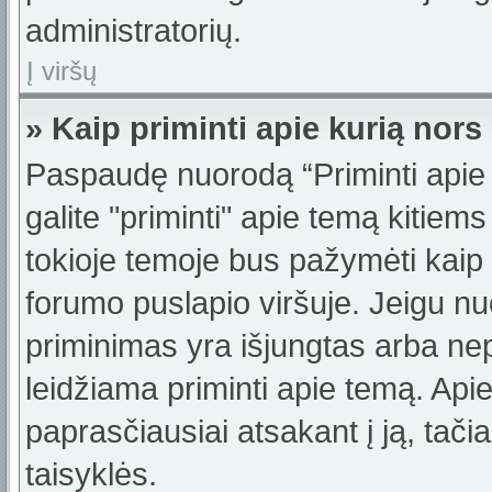
administratorių.
Į viršų
» Kaip priminti apie kurią no
Paspaudę nuorodą “Priminti apie
galite "priminti" apie temą kitiem
tokioje temoje bus pažymėti kaip 
forumo puslapio viršuje. Jeigu nu
priminimas yra išjungtas arba nep
leidžiama priminti apie temą. Apie
paprasčiausiai atsakant į ją, tačiau
taisyklės.