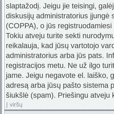
slaptažodį. Jeigu jie teisingi, galė
diskusijų administratorius įjungė
(COPPA), o jūs registruodamiesi 
Tokiu atveju turite sekti nurodym
reikalauja, kad jūsų vartotojo var
administratorius arba jūs pats. In
registracijos metu. Ne už ilgo turi
jame. Jeigu negavote el. laiško, g
adresą arba jūsų pašto sistema pa
šiukšlė (spam). Priešingu atveju k
Į viršų