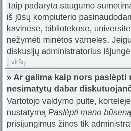
Taip padaryta saugumo sumetimais
iš jūsų kompiuterio pasinaudodam
kavinėse, bibliotekose, universite
nežymėti minėtos varneles. Jeig
diskusijų administratorius išjungė
Į viršų
» Ar galima kaip nors paslėpti
nesimatytų dabar diskutuojanč
Vartotojo valdymo pulte, kortelėje
nustatymą
Paslėpti mano būsen
prisijungimus žinos tik administrat