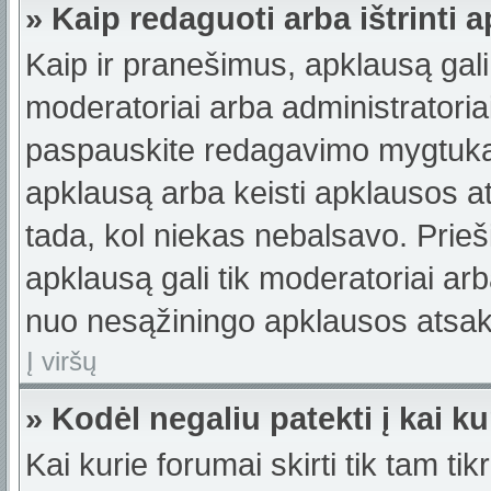
» Kaip redaguoti arba ištrinti 
Kaip ir pranešimus, apklausą gali 
moderatoriai arba administratori
paspauskite redagavimo mygtuką š
apklausą arba keisti apklausos a
tada, kol niekas nebalsavo. Prieši
apklausą gali tik moderatoriai ar
nuo nesąžiningo apklausos atsaky
Į viršų
» Kodėl negaliu patekti į kai 
Kai kurie forumai skirti tik tam ti