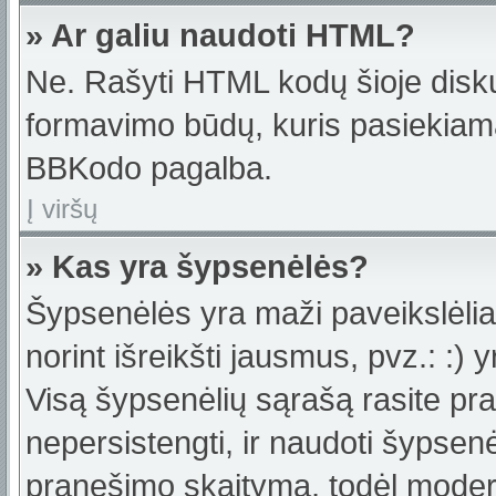
» Ar galiu naudoti HTML?
Ne. Rašyti HTML kodų šioje disku
formavimo būdų, kuris pasiekiam
BBKodo pagalba.
Į viršų
» Kas yra šypsenėlės?
Šypsenėlės yra maži paveikslėlia
norint išreikšti jausmus, pvz.: :) y
Visą šypsenėlių sąrašą rasite pr
nepersistengti, ir naudoti šypsen
pranešimo skaitymą, todėl moderat