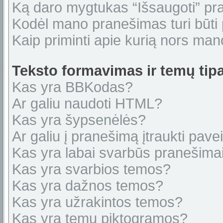
Ką daro mygtukas “Išsaugoti” p
Kodėl mano pranešimas turi būti p
Kaip priminti apie kurią nors ma
Teksto formavimas ir temų tipa
Kas yra BBKodas?
Ar galiu naudoti HTML?
Kas yra šypsenėlės?
Ar galiu į pranešimą įtraukti pavei
Kas yra labai svarbūs pranešima
Kas yra svarbios temos?
Kas yra dažnos temos?
Kas yra užrakintos temos?
Kas yra temų piktogramos?