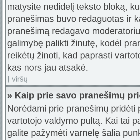
matysite nedidelį teksto bloką, k
pranešimas buvo redaguotas ir k
pranešimą redagavo moderatorius a
galimybę palikti žinutę, kodėl p
reikėtų žinoti, kad paprasti vartotoj
kas nors jau atsakė.
Į viršų
» Kaip prie savo pranešimų pri
Norėdami prie pranešimų pridėti pa
vartotojo valdymo pultą. Kai tai
galite pažymėti varnelę šalia pu