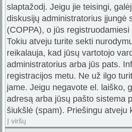
slaptažodį. Jeigu jie teisingi, galė
diskusijų administratorius įjungė
(COPPA), o jūs registruodamiesi 
Tokiu atveju turite sekti nurodym
reikalauja, kad jūsų vartotojo var
administratorius arba jūs pats. In
registracijos metu. Ne už ilgo turi
jame. Jeigu negavote el. laiško, g
adresą arba jūsų pašto sistema pa
šiukšlė (spam). Priešingu atveju k
Į viršų