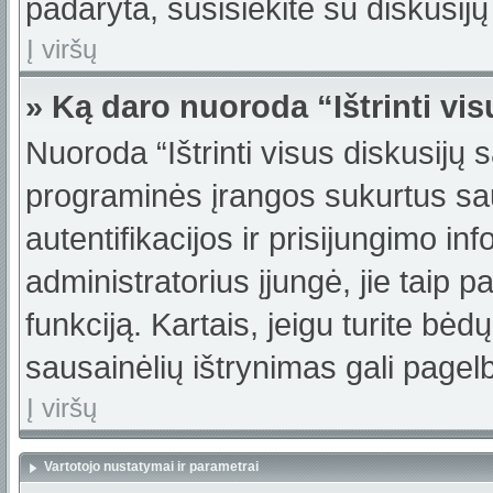
padaryta, susisiekite su diskusijų
Į viršų
» Ką daro nuoroda “Ištrinti vi
Nuoroda “Ištrinti visus diskusijų 
programinės įrangos sukurtus sa
autentifikacijos ir prisijungimo in
administratorius įjungė, jie taip 
funkciją. Kartais, jeigu turite bė
sausainėlių ištrynimas gali pagelb
Į viršų
Vartotojo nustatymai ir parametrai