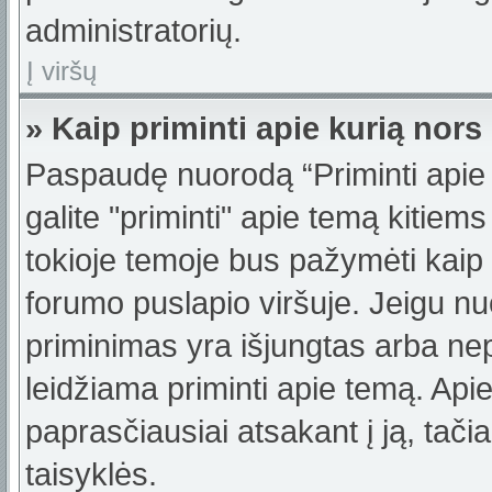
administratorių.
Į viršų
» Kaip priminti apie kurią no
Paspaudę nuorodą “Priminti apie
galite "priminti" apie temą kitiem
tokioje temoje bus pažymėti kaip 
forumo puslapio viršuje. Jeigu nu
priminimas yra išjungtas arba nep
leidžiama priminti apie temą. Apie
paprasčiausiai atsakant į ją, tačiau
taisyklės.