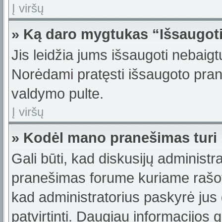
Į viršų
» Ką daro mygtukas “Išsaugot
Jis leidžia jums išsaugoti nebaigt
Norėdami pratęsti išsaugoto pran
valdymo pulte.
Į viršų
» Kodėl mano pranešimas turi b
Gali būti, kad diskusijų administ
pranešimas forume kuriame rašote t
kad administratorius paskyrė jus g
patvirtinti. Daugiau informacijos 