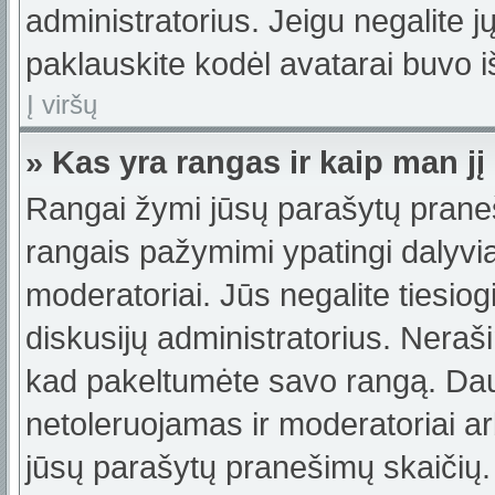
administratorius. Jeigu negalite jų
paklauskite kodėl avatarai buvo iš
Į viršų
» Kas yra rangas ir kaip man jį
Rangai žymi jūsų parašytų praneši
rangais pažymimi ypatingi dalyviai
moderatoriai. Jūs negalite tiesiog
diskusijų administratorius. Neraš
kad pakeltumėte savo rangą. Dau
netoleruojamas ir moderatoriai ar
jūsų parašytų pranešimų skaičių.