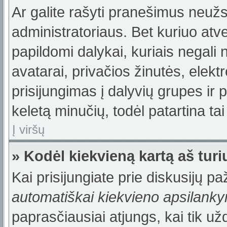
Ar galite rašyti pranešimus neužs
administratoriaus. Bet kuriuo atv
papildomi dalykai, kuriais negali 
avatarai, privačios žinutės, elek
prisijungimas į dalyvių grupes ir p
keletą minučių, todėl patartina tai
Į viršų
» Kodėl kiekvieną kartą aš turiu
Kai prisijungiate prie diskusijų p
automatiškai kiekvieno apsilank
paprasčiausiai atjungs, kai tik u