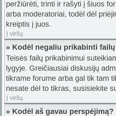
peržiūrėti, trinti ir rašyti į šiuo
arba moderatoriai, todėl dėl priėj
kreiptis į juos.
Į viršų
» Kodėl negaliu prikabinti fail
Teisės failų prikabinimui suteiki
lygyje. Greičiausiai diskusijų admi
tikrame forume arba gal tik tam ti
nesate dėl to tikras, susisiekite s
Į viršų
» Kodėl aš gavau perspėjimą?