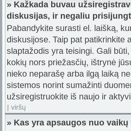
» Kažkada buvau užsiregistravę
diskusijas, ir negaliu prisijungt
Pabandykite surasti el. laišką, ku
diskusijose. Taip pat patikrinkite a
slaptažodis yra teisingi. Gali būti
kokių nors priežasčių, ištrynė jū
nieko neparašę arba ilgą laiką ne
sistemos norint sumažinti duomen
užsiregistruokite iš naujo ir akty
Į viršų
» Kas yra apsaugos nuo vaikų