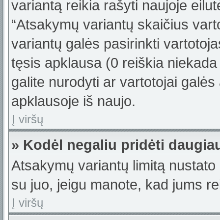
variantą reikia rašyti naujoje eil
“Atsakymų variantų skaičius varto
variantų galės pasirinkti vartotoj
tęsis apklausa (0 reiškia niekada 
galite nurodyti ar vartotojai galės
apklausoje iš naujo.
Į viršų
» Kodėl negaliu pridėti daugi
Atsakymų variantų limitą nustato 
su juo, jeigu manote, kad jums re
Į viršų