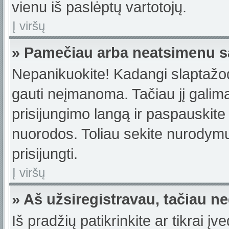
vienu iš paslėptų vartotojų.
Į viršų
» Pamečiau arba neatsimenu s
Nepanikuokite! Kadangi slaptažo
gauti neįmanoma. Tačiau jį galima 
prisijungimo langą ir paspauskite
nuorodos. Toliau sekite nurodymus
prisijungti.
Į viršų
» Aš užsiregistravau, tačiau neg
Iš pradžių patikrinkite ar tikrai įv