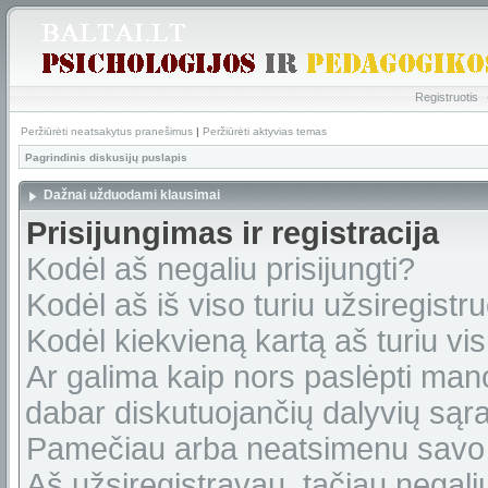
Registruotis
Peržiūrėti neatsakytus pranešimus
|
Peržiūrėti aktyvias temas
Pagrindinis diskusijų puslapis
Dažnai užduodami klausimai
Prisijungimas ir registracija
Kodėl aš negaliu prisijungti?
Kodėl aš iš viso turiu užsiregistru
Kodėl kiekvieną kartą aš turiu vis 
Ar galima kaip nors paslėpti man
dabar diskutuojančių dalyvių sąr
Pamečiau arba neatsimenu savo 
Aš užsiregistravau, tačiau negaliu 