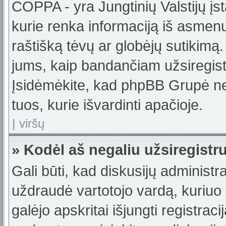
COPPA - yra Jungtinių Valstijų įst
kurie renka informaciją iš asmenų 
raštišką tėvų ar globėjų sutikimą. J
jums, kaip bandančiam užsiregistru
Įsidėmėkite, kad phpBB Grupė nete
tuos, kurie išvardinti apačioje.
Į viršų
» Kodėl aš negaliu užsiregistr
Gali būti, kad diskusijų administ
uždraudė vartotojo vardą, kuriuo b
galėjo apskritai išjungti registraci