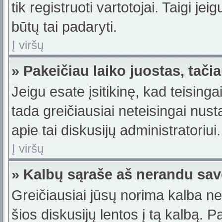
tik registruoti vartotojai. Taigi j
būtų tai padaryti.
Į viršų
» Pakeičiau laiko juostas, tačia
Jeigu esate įsitikinę, kad teisinga
tada greičiausiai neteisingai nus
apie tai diskusijų administratoriui.
Į viršų
» Kalbų sąraše aš nerandu sav
Greičiausiai jūsų norima kalba ne
šios diskusijų lentos į tą kalbą. 