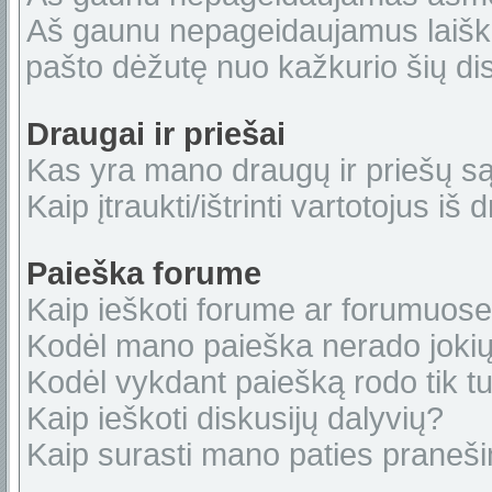
Aš gaunu nepageidaujamus laiškus
pašto dėžutę nuo kažkurio šių dis
Draugai ir priešai
Kas yra mano draugų ir priešų s
Kaip įtraukti/ištrinti vartotojus i
Paieška forume
Kaip ieškoti forume ar forumuos
Kodėl mano paieška nerado jokių
Kodėl vykdant paiešką rodo tik tu
Kaip ieškoti diskusijų dalyvių?
Kaip surasti mano paties praneš