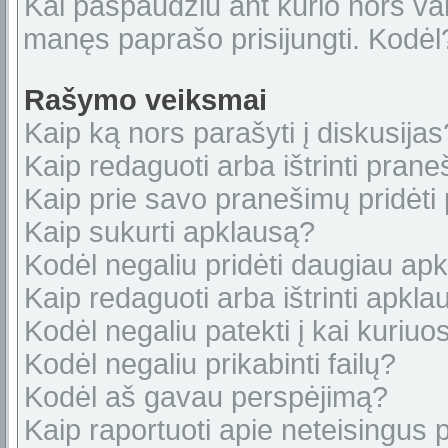
Kai paspaudžiu ant kurio nors var
manęs paprašo prisijungti. Kodėl
Rašymo veiksmai
Kaip ką nors parašyti į diskusijas
Kaip redaguoti arba ištrinti pran
Kaip prie savo pranešimų pridėti
Kaip sukurti apklausą?
Kodėl negaliu pridėti daugiau ap
Kaip redaguoti arba ištrinti apkl
Kodėl negaliu patekti į kai kuriu
Kodėl negaliu prikabinti failų?
Kodėl aš gavau perspėjimą?
Kaip raportuoti apie neteisingus