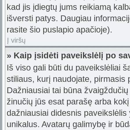
kad jis įdiegtų jums reikiamą kalb
išversti patys. Daugiau informac
rasite šio puslapio apačioje).
Į viršų
» Kaip įsidėti paveikslėlį po s
Iš viso gali būti du paveikslėliai 
stiliaus, kurį naudojate, pirmasis
Dažniausiai tai būna žvaigždučių 
žinučių jūs esat parašę arba kokį 
dažniausiai didesnis paveikslėlis
unikalus. Avatarų galimybę ir būdą