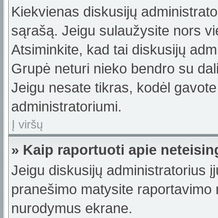
Kiekvienas diskusijų administrator
sąrašą. Jeigu sulaužysite nors vie
Atsiminkite, kad tai diskusijų ad
Grupė neturi nieko bendro su dal
Jeigu nesate tikras, kodėl gavote
administratoriumi.
Į viršų
» Kaip raportuoti apie neteis
Jeigu diskusijų administratorius į
pranešimo matysite raportavimo m
nurodymus ekrane.