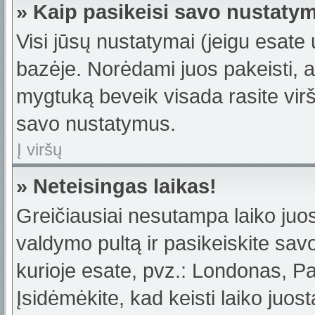
» Kaip pasikeisi savo nustaty
Visi jūsų nustatymai (jeigu esat
bazėje. Norėdami juos pakeisti, a
mygtuką beveik visada rasite viršu
savo nustatymus.
Į viršų
» Neteisingas laikas!
Greičiausiai nesutampa laiko juost
valdymo pultą ir pasikeiskite savo 
kurioje esate, pvz.: Londonas, Par
Įsidėmėkite, kad keisti laiko juost