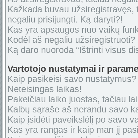
Kažkada buvau užsiregistravęs, ta
negaliu prisijungti. Ką daryti?!
Kas yra apsaugos nuo vaikų fun
Kodėl aš negaliu užsiregistruoti?
Ką daro nuoroda “Ištrinti visus di
Vartotojo nustatymai ir parame
Kaip pasikeisi savo nustatymus?
Neteisingas laikas!
Pakeičiau laiko juostas, tačiau lai
Kalbų sąraše aš nerandu savo ka
Kaip įsidėti paveikslėlį po savo v
Kas yra rangas ir kaip man jį pasi