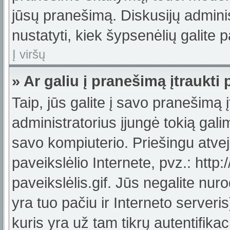
jūsų pranešimą. Diskusijų adminis
nustatyti, kiek šypsenėlių galit
Į viršų
» Ar galiu į pranešimą įtraukti 
Taip, jūs galite į savo pranešimą į
administratorius įjungė tokią galimy
savo kompiuterio. Priešingu atveju
paveikslėlio Internete, pvz.: ht
paveikslėlis.gif. Jūs negalite nuro
yra tuo pačiu ir Interneto serveris)
kuris yra už tam tikrų autentifik