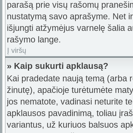
parašą prie visų rašomų pranešimų
nustatymą savo aprašyme. Net ir 
išjungti atžymėjus varnelę šalia
rašymo lange.
Į viršų
» Kaip sukurti apklausą?
Kai pradedate naują temą (arba 
žinutę), apačioje turėtumėte maty
jos nematote, vadinasi neturite te
apklausos pavadinimą, toliau įra
variantus, už kuriuos balsuos ap