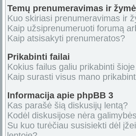
Temų prenumeravimas ir žymė
Kuo skiriasi prenumeravimas ir 
Kaip užsiprenumeruoti forumą a
Kaip atsisakyti prenumeratos?
Prikabinti failai
Kokius failus galiu prikabinti šioje
Kaip surasti visus mano prikabint
Informacija apie phpBB 3
Kas parašė šią diskusijų lentą?
Kodėl diskusijose nėra galimybė
Su kuo turėčiau susisiekti dėl įže
lentoje?