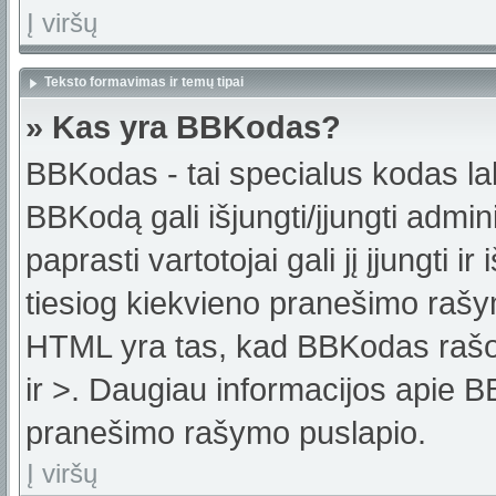
Į viršų
Teksto formavimas ir temų tipai
» Kas yra BBKodas?
BBKodas - tai specialus kodas la
BBKodą gali išjungti/įjungti admi
paprasti vartotojai gali jį įjungti 
tiesiog kiekvieno pranešimo raš
HTML yra tas, kad BBKodas rašoma
ir >. Daugiau informacijos apie B
pranešimo rašymo puslapio.
Į viršų