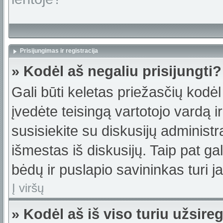
Prisijungimas ir registracija
» Kodėl aš negaliu prisijungti?
Gali būti keletas priežasčių kodėl t
įvedėte teisingą vartotojo vardą ir 
susisiekite su diskusijų administr
išmestas iš diskusijų. Taip pat gal
bėdų ir puslapio savininkas turi jas
Į viršų
» Kodėl aš iš viso turiu užsireg