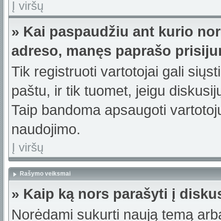
Į viršų
» Kai paspaudžiu ant kurio nor
adreso, manęs paprašo prisiju
Tik registruoti vartotojai gali sių
paštu, ir tik tuomet, jeigu diskusi
Taip bandoma apsaugoti vartotojų
naudojimo.
Į viršų
Rašymo veiksmai
» Kaip ką nors parašyti į disku
Norėdami sukurti naują temą arb