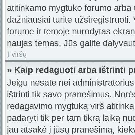
atitinkamo mygtuko forumo arba 
dažniausiai turite užsiregistruoti
forume ir temoje nurodytas ekrano
naujas temas, Jūs galite dalyvauti
Į viršų
» Kaip redaguoti arba ištrinti
Jeigu nesate nei administratorius,
ištrinti tik savo pranešimus. No
redagavimo mygtuką virš atitinka
padaryti tik per tam tikrą laiką
jau atsakė į jūsų pranešimą, kie