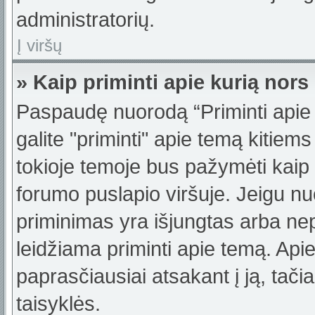
administratorių.
Į viršų
» Kaip priminti apie kurią no
Paspaudę nuorodą “Priminti apie
galite "priminti" apie temą kitiem
tokioje temoje bus pažymėti kaip 
forumo puslapio viršuje. Jeigu nu
priminimas yra išjungtas arba nep
leidžiama priminti apie temą. Apie
paprasčiausiai atsakant į ją, tačiau
taisyklės.