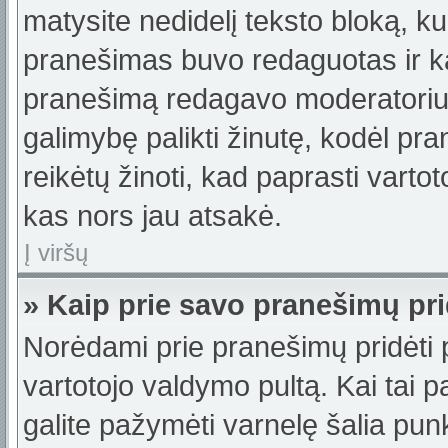
matysite nedidelį teksto bloką, k
pranešimas buvo redaguotas ir k
pranešimą redagavo moderatorius a
galimybę palikti žinutę, kodėl p
reikėtų žinoti, kad paprasti vartotoj
kas nors jau atsakė.
Į viršų
» Kaip prie savo pranešimų pri
Norėdami prie pranešimų pridėti pa
vartotojo valdymo pultą. Kai tai
galite pažymėti varnelę šalia pu