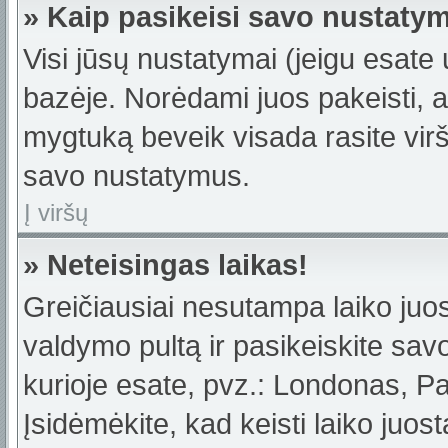
» Kaip pasikeisi savo nustaty
Visi jūsų nustatymai (jeigu esat
bazėje. Norėdami juos pakeisti, a
mygtuką beveik visada rasite viršu
savo nustatymus.
Į viršų
» Neteisingas laikas!
Greičiausiai nesutampa laiko juost
valdymo pultą ir pasikeiskite savo 
kurioje esate, pvz.: Londonas, Par
Įsidėmėkite, kad keisti laiko juost