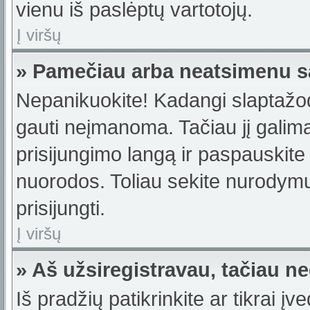
vienu iš paslėptų vartotojų.
Į viršų
» Pamečiau arba neatsimenu s
Nepanikuokite! Kadangi slaptažo
gauti neįmanoma. Tačiau jį galima 
prisijungimo langą ir paspauskite
nuorodos. Toliau sekite nurodymus
prisijungti.
Į viršų
» Aš užsiregistravau, tačiau neg
Iš pradžių patikrinkite ar tikrai įv