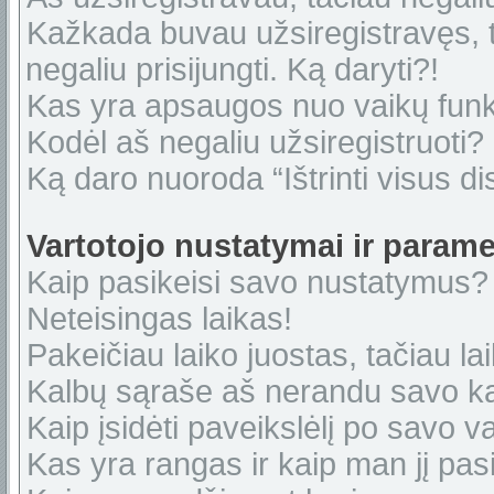
Kažkada buvau užsiregistravęs, ta
negaliu prisijungti. Ką daryti?!
Kas yra apsaugos nuo vaikų fun
Kodėl aš negaliu užsiregistruoti?
Ką daro nuoroda “Ištrinti visus di
Vartotojo nustatymai ir parame
Kaip pasikeisi savo nustatymus?
Neteisingas laikas!
Pakeičiau laiko juostas, tačiau lai
Kalbų sąraše aš nerandu savo ka
Kaip įsidėti paveikslėlį po savo v
Kas yra rangas ir kaip man jį pasi