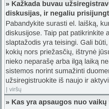
» Kažkada buvau užsiregistravę
diskusijas, ir negaliu prisijungt
Pabandykite surasti el. laišką, ku
diskusijose. Taip pat patikrinkite a
slaptažodis yra teisingi. Gali būti
kokių nors priežasčių, ištrynė jū
nieko neparašę arba ilgą laiką ne
sistemos norint sumažinti duomen
užsiregistruokite iš naujo ir akty
Į viršų
» Kas yra apsaugos nuo vaikų