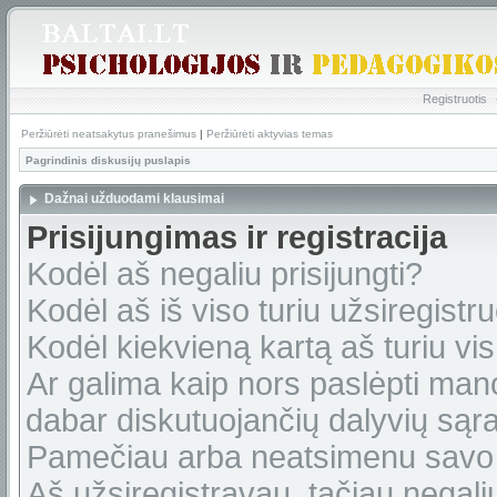
Registruotis
Peržiūrėti neatsakytus pranešimus
|
Peržiūrėti aktyvias temas
Pagrindinis diskusijų puslapis
Dažnai užduodami klausimai
Prisijungimas ir registracija
Kodėl aš negaliu prisijungti?
Kodėl aš iš viso turiu užsiregistru
Kodėl kiekvieną kartą aš turiu vis 
Ar galima kaip nors paslėpti man
dabar diskutuojančių dalyvių sąr
Pamečiau arba neatsimenu savo 
Aš užsiregistravau, tačiau negaliu 