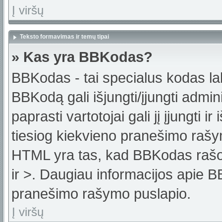
Į viršų
Teksto formavimas ir temų tipai
» Kas yra BBKodas?
BBKodas - tai specialus kodas la
BBKodą gali išjungti/įjungti admi
paprasti vartotojai gali jį įjungti 
tiesiog kiekvieno pranešimo raš
HTML yra tas, kad BBKodas rašoma
ir >. Daugiau informacijos apie B
pranešimo rašymo puslapio.
Į viršų