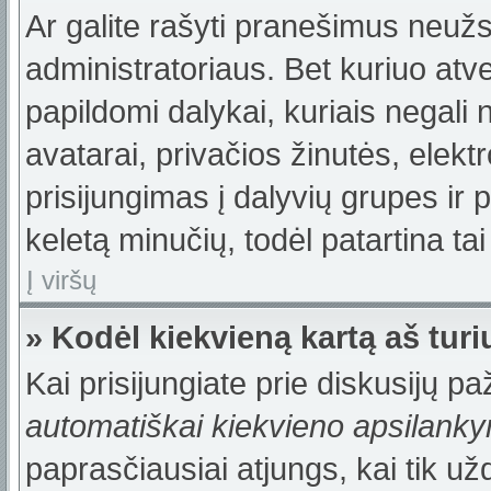
Ar galite rašyti pranešimus neužs
administratoriaus. Bet kuriuo atv
papildomi dalykai, kuriais negali 
avatarai, privačios žinutės, elek
prisijungimas į dalyvių grupes ir p
keletą minučių, todėl patartina tai
Į viršų
» Kodėl kiekvieną kartą aš turiu
Kai prisijungiate prie diskusijų p
automatiškai kiekvieno apsilank
paprasčiausiai atjungs, kai tik u