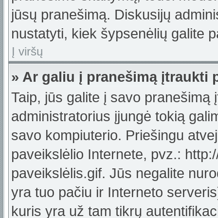
jūsų pranešimą. Diskusijų adminis
nustatyti, kiek šypsenėlių galit
Į viršų
» Ar galiu į pranešimą įtraukti 
Taip, jūs galite į savo pranešimą į
administratorius įjungė tokią galimy
savo kompiuterio. Priešingu atveju
paveikslėlio Internete, pvz.: ht
paveikslėlis.gif. Jūs negalite nuro
yra tuo pačiu ir Interneto serveris)
kuris yra už tam tikrų autentifik