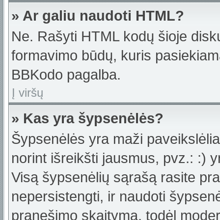
» Ar galiu naudoti HTML?
Ne. Rašyti HTML kodų šioje disku
formavimo būdų, kuris pasiekiam
BBKodo pagalba.
Į viršų
» Kas yra šypsenėlės?
Šypsenėlės yra maži paveikslėlia
norint išreikšti jausmus, pvz.: :) y
Visą šypsenėlių sąrašą rasite pr
nepersistengti, ir naudoti šypsen
pranešimo skaitymą, todėl moderat