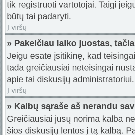
tik registruoti vartotojai. Taigi j
būtų tai padaryti.
Į viršų
» Pakeičiau laiko juostas, tačia
Jeigu esate įsitikinę, kad teisinga
tada greičiausiai neteisingai nus
apie tai diskusijų administratoriui.
Į viršų
» Kalbų sąraše aš nerandu sav
Greičiausiai jūsų norima kalba ne
šios diskusijų lentos į tą kalbą. 