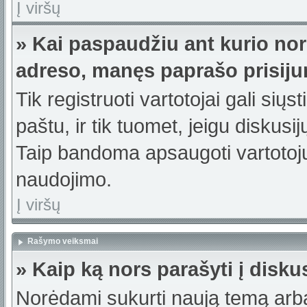
Į viršų
» Kai paspaudžiu ant kurio nor
adreso, manęs paprašo prisiju
Tik registruoti vartotojai gali sių
paštu, ir tik tuomet, jeigu diskusi
Taip bandoma apsaugoti vartotojų
naudojimo.
Į viršų
Rašymo veiksmai
» Kaip ką nors parašyti į disku
Norėdami sukurti naują temą arb