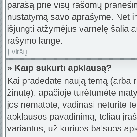
parašą prie visų rašomų pranešimų
nustatymą savo aprašyme. Net ir 
išjungti atžymėjus varnelę šalia
rašymo lange.
Į viršų
» Kaip sukurti apklausą?
Kai pradedate naują temą (arba 
žinutę), apačioje turėtumėte maty
jos nematote, vadinasi neturite te
apklausos pavadinimą, toliau įra
variantus, už kuriuos balsuos ap