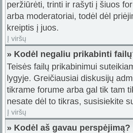
peržiūrėti, trinti ir rašyti į šiuo
arba moderatoriai, todėl dėl priėj
kreiptis į juos.
Į viršų
» Kodėl negaliu prikabinti fail
Teisės failų prikabinimui suteiki
lygyje. Greičiausiai diskusijų admi
tikrame forume arba gal tik tam ti
nesate dėl to tikras, susisiekite s
Į viršų
» Kodėl aš gavau perspėjimą?