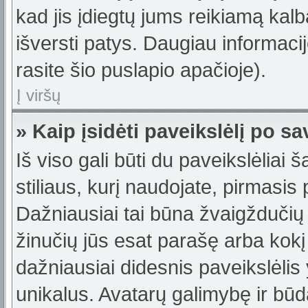
kad jis įdiegtų jums reikiamą kalb
išversti patys. Daugiau informac
rasite šio puslapio apačioje).
Į viršų
» Kaip įsidėti paveikslėlį po s
Iš viso gali būti du paveikslėliai 
stiliaus, kurį naudojate, pirmasis
Dažniausiai tai būna žvaigždučių 
žinučių jūs esat parašę arba kokį 
dažniausiai didesnis paveikslėlis
unikalus. Avatarų galimybę ir būdą