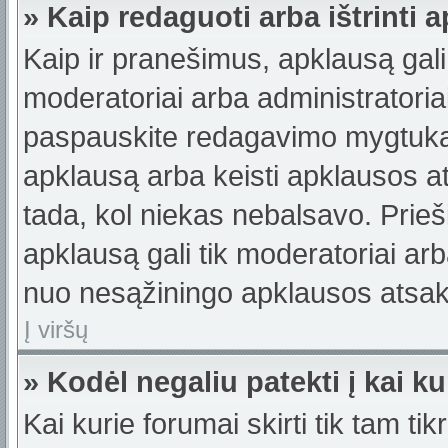
» Kaip redaguoti arba ištrinti 
Kaip ir pranešimus, apklausą gali 
moderatoriai arba administratori
paspauskite redagavimo mygtuką š
apklausą arba keisti apklausos a
tada, kol niekas nebalsavo. Prieši
apklausą gali tik moderatoriai ar
nuo nesąžiningo apklausos atsaky
Į viršų
» Kodėl negaliu patekti į kai 
Kai kurie forumai skirti tik tam ti