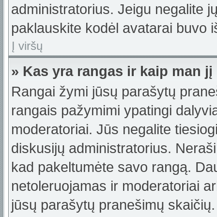
administratorius. Jeigu negalite jų
paklauskite kodėl avatarai buvo iš
Į viršų
» Kas yra rangas ir kaip man jį
Rangai žymi jūsų parašytų praneši
rangais pažymimi ypatingi dalyviai
moderatoriai. Jūs negalite tiesiog
diskusijų administratorius. Neraš
kad pakeltumėte savo rangą. Dau
netoleruojamas ir moderatoriai ar
jūsų parašytų pranešimų skaičių.