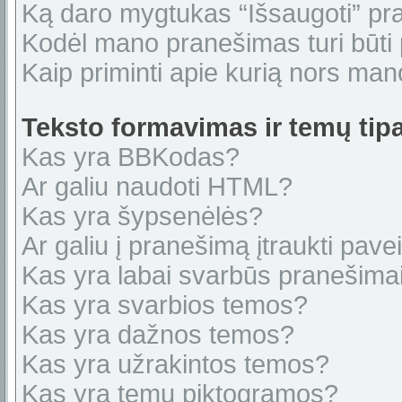
Ką daro mygtukas “Išsaugoti” p
Kodėl mano pranešimas turi būti p
Kaip priminti apie kurią nors ma
Teksto formavimas ir temų tipa
Kas yra BBKodas?
Ar galiu naudoti HTML?
Kas yra šypsenėlės?
Ar galiu į pranešimą įtraukti pavei
Kas yra labai svarbūs pranešima
Kas yra svarbios temos?
Kas yra dažnos temos?
Kas yra užrakintos temos?
Kas yra temų piktogramos?