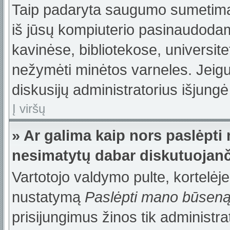
Taip padaryta saugumo sumetimais
iš jūsų kompiuterio pasinaudodam
kavinėse, bibliotekose, universite
nežymėti minėtos varneles. Jeig
diskusijų administratorius išjungė
Į viršų
» Ar galima kaip nors paslėpti
nesimatytų dabar diskutuojanč
Vartotojo valdymo pulte, kortelėje
nustatymą
Paslėpti mano būsen
prisijungimus žinos tik administrat