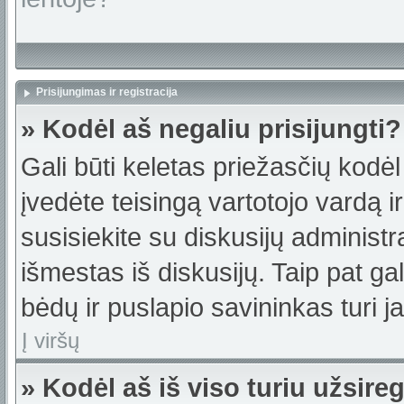
Prisijungimas ir registracija
» Kodėl aš negaliu prisijungti?
Gali būti keletas priežasčių kodėl t
įvedėte teisingą vartotojo vardą ir 
susisiekite su diskusijų administr
išmestas iš diskusijų. Taip pat gal
bėdų ir puslapio savininkas turi jas
Į viršų
» Kodėl aš iš viso turiu užsireg