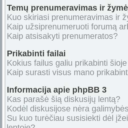
Temų prenumeravimas ir žymė
Kuo skiriasi prenumeravimas ir 
Kaip užsiprenumeruoti forumą a
Kaip atsisakyti prenumeratos?
Prikabinti failai
Kokius failus galiu prikabinti šioje
Kaip surasti visus mano prikabint
Informacija apie phpBB 3
Kas parašė šią diskusijų lentą?
Kodėl diskusijose nėra galimybė
Su kuo turėčiau susisiekti dėl įže
lentoje?