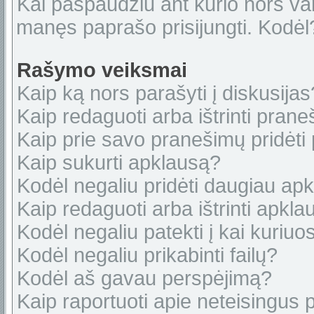
Kai paspaudžiu ant kurio nors var
manęs paprašo prisijungti. Kodėl
Rašymo veiksmai
Kaip ką nors parašyti į diskusijas
Kaip redaguoti arba ištrinti pran
Kaip prie savo pranešimų pridėti
Kaip sukurti apklausą?
Kodėl negaliu pridėti daugiau ap
Kaip redaguoti arba ištrinti apkl
Kodėl negaliu patekti į kai kuriu
Kodėl negaliu prikabinti failų?
Kodėl aš gavau perspėjimą?
Kaip raportuoti apie neteisingus