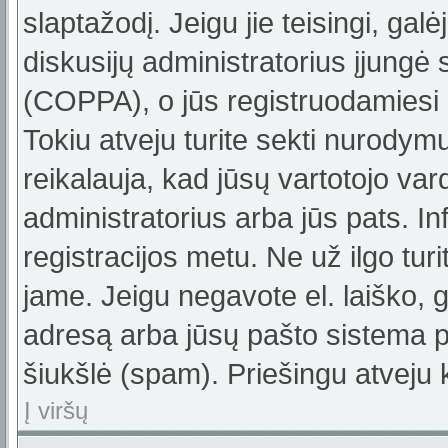
slaptažodį. Jeigu jie teisingi, galė
diskusijų administratorius įjungė
(COPPA), o jūs registruodamiesi 
Tokiu atveju turite sekti nurodym
reikalauja, kad jūsų vartotojo var
administratorius arba jūs pats. In
registracijos metu. Ne už ilgo turi
jame. Jeigu negavote el. laiško, g
adresą arba jūsų pašto sistema pa
šiukšlė (spam). Priešingu atveju k
Į viršų