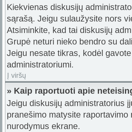
Kiekvienas diskusijų administrator
sąrašą. Jeigu sulaužysite nors vie
Atsiminkite, kad tai diskusijų ad
Grupė neturi nieko bendro su dal
Jeigu nesate tikras, kodėl gavote
administratoriumi.
Į viršų
» Kaip raportuoti apie neteis
Jeigu diskusijų administratorius į
pranešimo matysite raportavimo m
nurodymus ekrane.