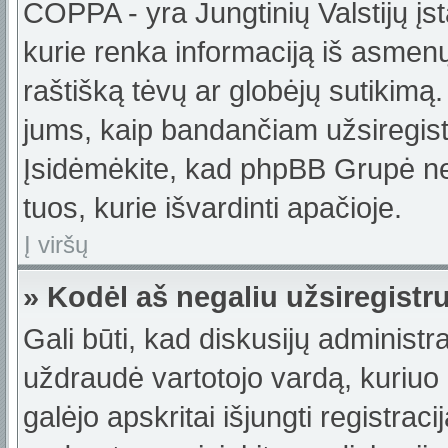
COPPA - yra Jungtinių Valstijų įst
kurie renka informaciją iš asmenų 
raštišką tėvų ar globėjų sutikimą. J
jums, kaip bandančiam užsiregistru
Įsidėmėkite, kad phpBB Grupė nete
tuos, kurie išvardinti apačioje.
Į viršų
» Kodėl aš negaliu užsiregistr
Gali būti, kad diskusijų administ
uždraudė vartotojo vardą, kuriuo b
galėjo apskritai išjungti registraci