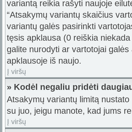
variantą reikia rašyti naujoje eil
“Atsakymų variantų skaičius varto
variantų galės pasirinkti vartotoj
tęsis apklausa (0 reiškia niekada 
galite nurodyti ar vartotojai galės
apklausoje iš naujo.
Į viršų
» Kodėl negaliu pridėti daugi
Atsakymų variantų limitą nustato 
su juo, jeigu manote, kad jums re
Į viršų