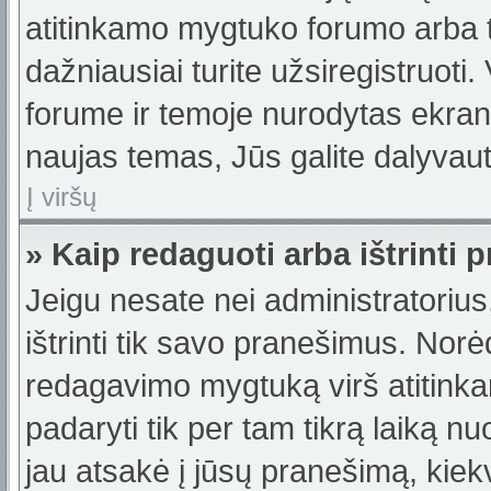
atitinkamo mygtuko forumo arba 
dažniausiai turite užsiregistruoti
forume ir temoje nurodytas ekrano
naujas temas, Jūs galite dalyvauti
Į viršų
» Kaip redaguoti arba ištrinti
Jeigu nesate nei administratorius,
ištrinti tik savo pranešimus. No
redagavimo mygtuką virš atitinka
padaryti tik per tam tikrą laiką
jau atsakė į jūsų pranešimą, kie