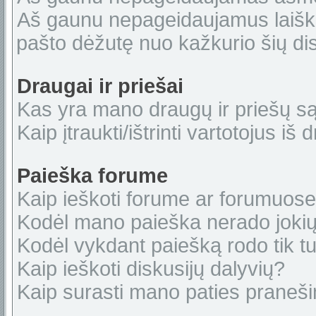
Aš gaunu nepageidaujamus laiškus
pašto dėžutę nuo kažkurio šių dis
Draugai ir priešai
Kas yra mano draugų ir priešų s
Kaip įtraukti/ištrinti vartotojus i
Paieška forume
Kaip ieškoti forume ar forumuos
Kodėl mano paieška nerado jokių
Kodėl vykdant paiešką rodo tik tu
Kaip ieškoti diskusijų dalyvių?
Kaip surasti mano paties praneš