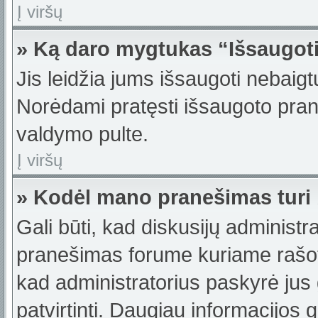
Į viršų
» Ką daro mygtukas “Išsaugot
Jis leidžia jums išsaugoti nebaigt
Norėdami pratęsti išsaugoto pran
valdymo pulte.
Į viršų
» Kodėl mano pranešimas turi b
Gali būti, kad diskusijų administ
pranešimas forume kuriame rašote t
kad administratorius paskyrė jus g
patvirtinti. Daugiau informacijos 