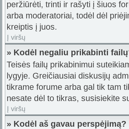
peržiūrėti, trinti ir rašyti į šiuo
arba moderatoriai, todėl dėl priėj
kreiptis į juos.
Į viršų
» Kodėl negaliu prikabinti fail
Teisės failų prikabinimui suteiki
lygyje. Greičiausiai diskusijų admi
tikrame forume arba gal tik tam ti
nesate dėl to tikras, susisiekite s
Į viršų
» Kodėl aš gavau perspėjimą?