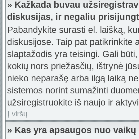
» Kažkada buvau užsiregistravę
diskusijas, ir negaliu prisijungt
Pabandykite surasti el. laišką, ku
diskusijose. Taip pat patikrinkite a
slaptažodis yra teisingi. Gali būti
kokių nors priežasčių, ištrynė jū
nieko neparašę arba ilgą laiką ne
sistemos norint sumažinti duomen
užsiregistruokite iš naujo ir akty
Į viršų
» Kas yra apsaugos nuo vaikų