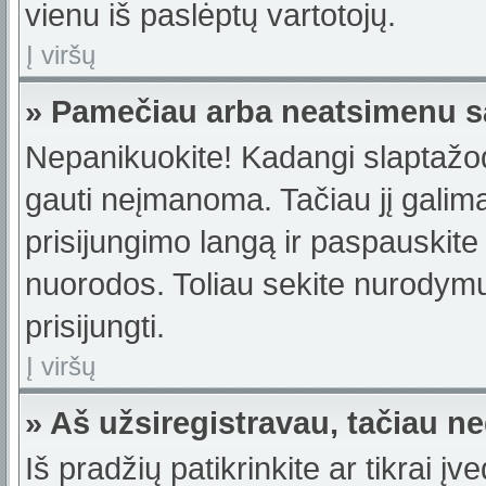
vienu iš paslėptų vartotojų.
Į viršų
» Pamečiau arba neatsimenu s
Nepanikuokite! Kadangi slaptažo
gauti neįmanoma. Tačiau jį galima 
prisijungimo langą ir paspauskite
nuorodos. Toliau sekite nurodymus
prisijungti.
Į viršų
» Aš užsiregistravau, tačiau neg
Iš pradžių patikrinkite ar tikrai įv