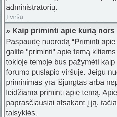
administratorių.
Į viršų
» Kaip priminti apie kurią no
Paspaudę nuorodą “Priminti apie
galite "priminti" apie temą kitiem
tokioje temoje bus pažymėti kaip 
forumo puslapio viršuje. Jeigu nu
priminimas yra išjungtas arba nep
leidžiama priminti apie temą. Apie
paprasčiausiai atsakant į ją, tačiau
taisyklės.