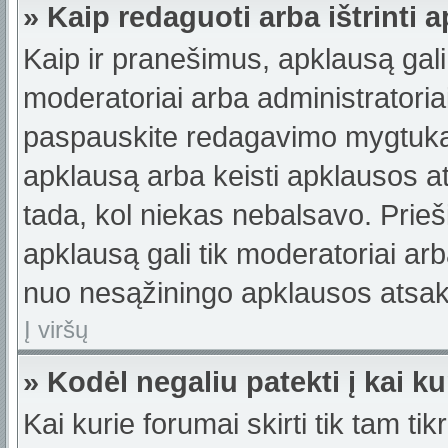
» Kaip redaguoti arba ištrinti 
Kaip ir pranešimus, apklausą gali 
moderatoriai arba administratori
paspauskite redagavimo mygtuką š
apklausą arba keisti apklausos a
tada, kol niekas nebalsavo. Prieši
apklausą gali tik moderatoriai ar
nuo nesąžiningo apklausos atsaky
Į viršų
» Kodėl negaliu patekti į kai 
Kai kurie forumai skirti tik tam ti