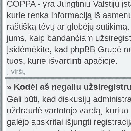
COPPA - yra Jungtinių Valstijų įst
kurie renka informaciją iš asmenų 
raštišką tėvų ar globėjų sutikimą. J
jums, kaip bandančiam užsiregistru
Įsidėmėkite, kad phpBB Grupė nete
tuos, kurie išvardinti apačioje.
Į viršų
» Kodėl aš negaliu užsiregistr
Gali būti, kad diskusijų administ
uždraudė vartotojo vardą, kuriuo b
galėjo apskritai išjungti registraci