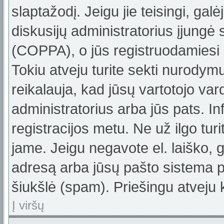
slaptažodį. Jeigu jie teisingi, galė
diskusijų administratorius įjungė
(COPPA), o jūs registruodamiesi 
Tokiu atveju turite sekti nurodym
reikalauja, kad jūsų vartotojo var
administratorius arba jūs pats. In
registracijos metu. Ne už ilgo turi
jame. Jeigu negavote el. laiško, g
adresą arba jūsų pašto sistema pa
šiukšlė (spam). Priešingu atveju k
Į viršų