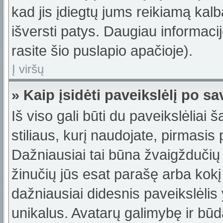
kad jis įdiegtų jums reikiamą kalb
išversti patys. Daugiau informac
rasite šio puslapio apačioje).
Į viršų
» Kaip įsidėti paveikslėlį po s
Iš viso gali būti du paveikslėliai 
stiliaus, kurį naudojate, pirmasis
Dažniausiai tai būna žvaigždučių 
žinučių jūs esat parašę arba kokį 
dažniausiai didesnis paveikslėlis
unikalus. Avatarų galimybę ir būdą