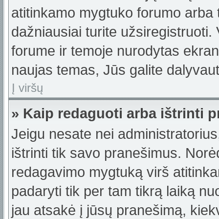
atitinkamo mygtuko forumo arba 
dažniausiai turite užsiregistruoti
forume ir temoje nurodytas ekrano
naujas temas, Jūs galite dalyvauti
Į viršų
» Kaip redaguoti arba ištrinti
Jeigu nesate nei administratorius,
ištrinti tik savo pranešimus. No
redagavimo mygtuką virš atitinka
padaryti tik per tam tikrą laiką
jau atsakė į jūsų pranešimą, kie