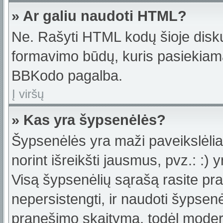
» Ar galiu naudoti HTML?
Ne. Rašyti HTML kodų šioje disku
formavimo būdų, kuris pasiekiam
BBKodo pagalba.
Į viršų
» Kas yra šypsenėlės?
Šypsenėlės yra maži paveikslėlia
norint išreikšti jausmus, pvz.: :) y
Visą šypsenėlių sąrašą rasite pr
nepersistengti, ir naudoti šypsen
pranešimo skaitymą, todėl moderat