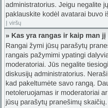
administratorius. Jeigu negalite jų
paklauskite kodėl avatarai buvo iš
Į viršų
» Kas yra rangas ir kaip man jį
Rangai žymi jūsų parašytų praneši
rangais pažymimi ypatingi dalyviai
moderatoriai. Jūs negalite tiesiog
diskusijų administratorius. Neraš
kad pakeltumėte savo rangą. Dau
netoleruojamas ir moderatoriai ar
jūsų parašytų pranešimų skaičių.