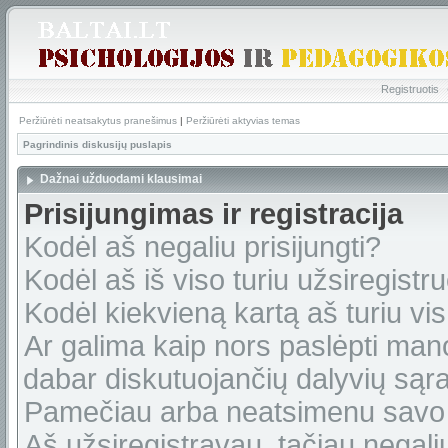
Registruotis
Peržiūrėti neatsakytus pranešimus
|
Peržiūrėti aktyvias temas
Pagrindinis diskusijų puslapis
Dažnai užduodami klausimai
Prisijungimas ir registracija
Kodėl aš negaliu prisijungti?
Kodėl aš iš viso turiu užsiregistru
Kodėl kiekvieną kartą aš turiu vis 
Ar galima kaip nors paslėpti man
dabar diskutuojančių dalyvių sąr
Pamečiau arba neatsimenu savo 
Aš užsiregistravau, tačiau negaliu 