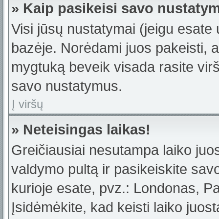
» Kaip pasikeisi savo nustaty
Visi jūsų nustatymai (jeigu esat
bazėje. Norėdami juos pakeisti, a
mygtuką beveik visada rasite viršu
savo nustatymus.
Į viršų
» Neteisingas laikas!
Greičiausiai nesutampa laiko juost
valdymo pultą ir pasikeiskite savo 
kurioje esate, pvz.: Londonas, Par
Įsidėmėkite, kad keisti laiko juost