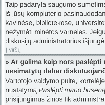
Taip padaryta saugumo sumetimais
iš jūsų kompiuterio pasinaudodam
kavinėse, bibliotekose, universite
nežymėti minėtos varneles. Jeig
diskusijų administratorius išjungė
Į viršų
» Ar galima kaip nors paslėpti
nesimatytų dabar diskutuojanč
Vartotojo valdymo pulte, kortelėje
nustatymą
Paslėpti mano būsen
prisijungimus žinos tik administrat