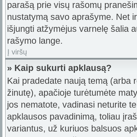
parašą prie visų rašomų pranešimų
nustatymą savo aprašyme. Net ir 
išjungti atžymėjus varnelę šalia
rašymo lange.
Į viršų
» Kaip sukurti apklausą?
Kai pradedate naują temą (arba 
žinutę), apačioje turėtumėte maty
jos nematote, vadinasi neturite te
apklausos pavadinimą, toliau įra
variantus, už kuriuos balsuos ap