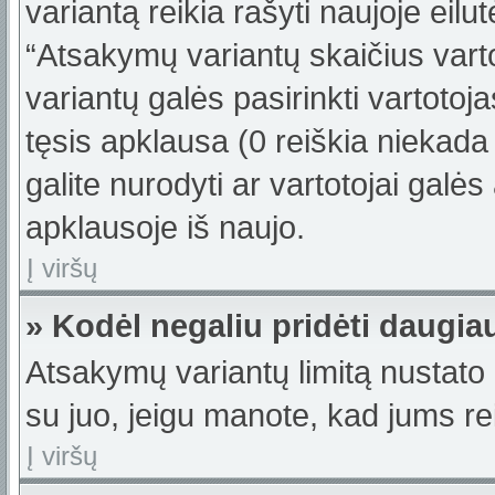
variantą reikia rašyti naujoje eil
“Atsakymų variantų skaičius varto
variantų galės pasirinkti vartotoj
tęsis apklausa (0 reiškia niekada 
galite nurodyti ar vartotojai galės
apklausoje iš naujo.
Į viršų
» Kodėl negaliu pridėti daugi
Atsakymų variantų limitą nustato 
su juo, jeigu manote, kad jums re
Į viršų