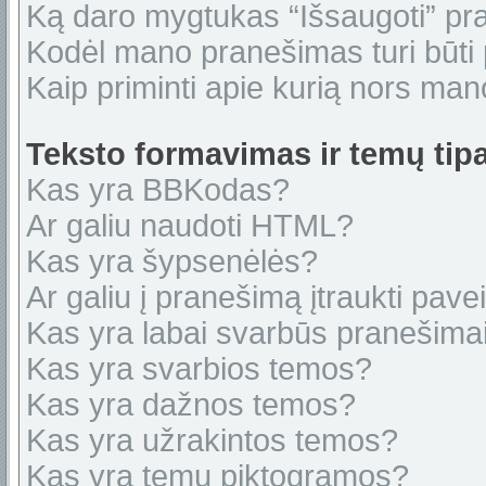
Ką daro mygtukas “Išsaugoti” p
Kodėl mano pranešimas turi būti p
Kaip priminti apie kurią nors ma
Teksto formavimas ir temų tipa
Kas yra BBKodas?
Ar galiu naudoti HTML?
Kas yra šypsenėlės?
Ar galiu į pranešimą įtraukti pavei
Kas yra labai svarbūs pranešima
Kas yra svarbios temos?
Kas yra dažnos temos?
Kas yra užrakintos temos?
Kas yra temų piktogramos?