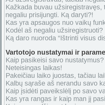
Kažkada buvau užsiregistravęs, ta
negaliu prisijungti. Ką daryti?!
Kas yra apsaugos nuo vaikų fun
Kodėl aš negaliu užsiregistruoti?
Ką daro nuoroda “Ištrinti visus di
Vartotojo nustatymai ir parame
Kaip pasikeisi savo nustatymus?
Neteisingas laikas!
Pakeičiau laiko juostas, tačiau lai
Kalbų sąraše aš nerandu savo ka
Kaip įsidėti paveikslėlį po savo v
Kas yra rangas ir kaip man jį pasi