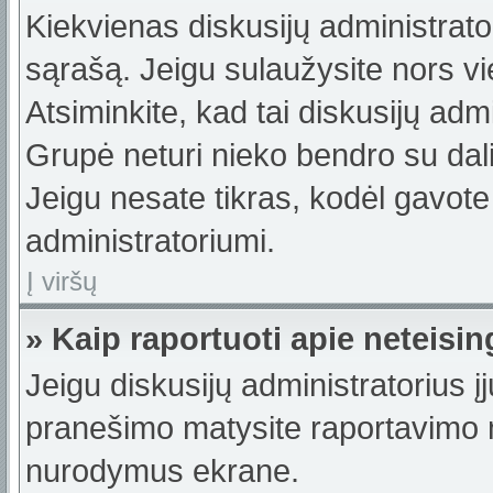
Kiekvienas diskusijų administrator
sąrašą. Jeigu sulaužysite nors vie
Atsiminkite, kad tai diskusijų ad
Grupė neturi nieko bendro su dal
Jeigu nesate tikras, kodėl gavote
administratoriumi.
Į viršų
» Kaip raportuoti apie neteis
Jeigu diskusijų administratorius į
pranešimo matysite raportavimo m
nurodymus ekrane.