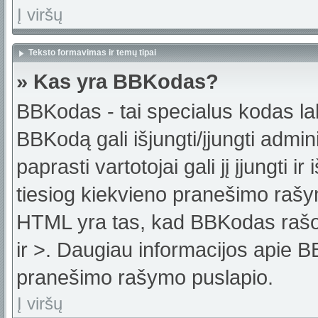
Į viršų
Teksto formavimas ir temų tipai
» Kas yra BBKodas?
BBKodas - tai specialus kodas la
BBKodą gali išjungti/įjungti admi
paprasti vartotojai gali jį įjungti 
tiesiog kiekvieno pranešimo raš
HTML yra tas, kad BBKodas rašoma
ir >. Daugiau informacijos apie B
pranešimo rašymo puslapio.
Į viršų