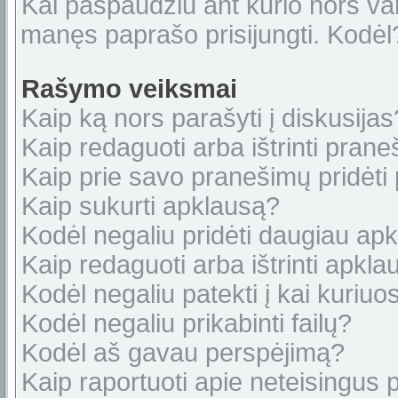
Kai paspaudžiu ant kurio nors var
manęs paprašo prisijungti. Kodėl
Rašymo veiksmai
Kaip ką nors parašyti į diskusijas
Kaip redaguoti arba ištrinti pran
Kaip prie savo pranešimų pridėti
Kaip sukurti apklausą?
Kodėl negaliu pridėti daugiau ap
Kaip redaguoti arba ištrinti apkl
Kodėl negaliu patekti į kai kuriu
Kodėl negaliu prikabinti failų?
Kodėl aš gavau perspėjimą?
Kaip raportuoti apie neteisingus