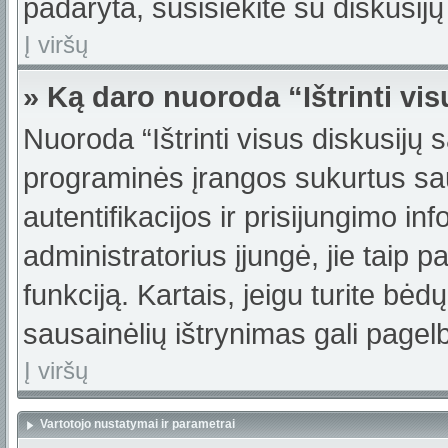
padaryta, susisiekite su diskusijų
Į viršų
» Ką daro nuoroda “Ištrinti vi
Nuoroda “Ištrinti visus diskusijų 
programinės įrangos sukurtus sa
autentifikacijos ir prisijungimo in
administratorius įjungė, jie taip 
funkciją. Kartais, jeigu turite bė
sausainėlių ištrynimas gali pagelb
Į viršų
Vartotojo nustatymai ir parametrai