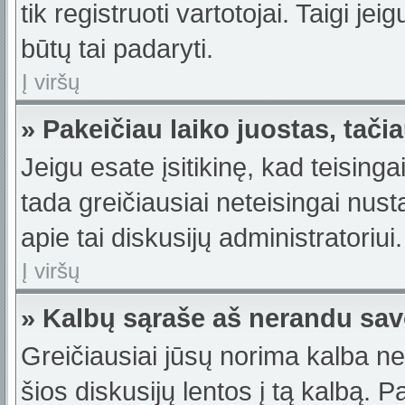
tik registruoti vartotojai. Taigi j
būtų tai padaryti.
Į viršų
» Pakeičiau laiko juostas, tačia
Jeigu esate įsitikinę, kad teisinga
tada greičiausiai neteisingai nus
apie tai diskusijų administratoriui.
Į viršų
» Kalbų sąraše aš nerandu sav
Greičiausiai jūsų norima kalba ne
šios diskusijų lentos į tą kalbą. 