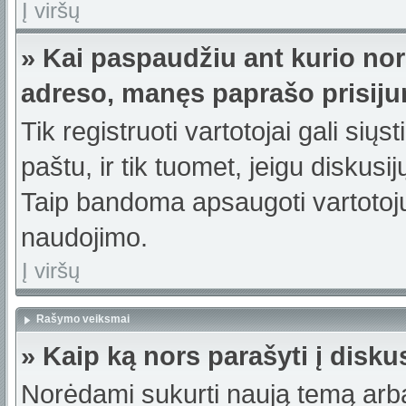
Į viršų
» Kai paspaudžiu ant kurio nor
adreso, manęs paprašo prisiju
Tik registruoti vartotojai gali sių
paštu, ir tik tuomet, jeigu diskusi
Taip bandoma apsaugoti vartotojų
naudojimo.
Į viršų
Rašymo veiksmai
» Kaip ką nors parašyti į disku
Norėdami sukurti naują temą arb