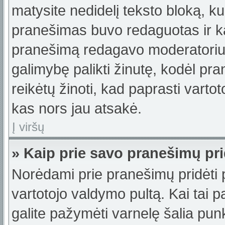
matysite nedidelį teksto bloką, k
pranešimas buvo redaguotas ir k
pranešimą redagavo moderatorius a
galimybę palikti žinutę, kodėl p
reikėtų žinoti, kad paprasti vartotoj
kas nors jau atsakė.
Į viršų
» Kaip prie savo pranešimų pri
Norėdami prie pranešimų pridėti pa
vartotojo valdymo pultą. Kai tai
galite pažymėti varnelę šalia pu