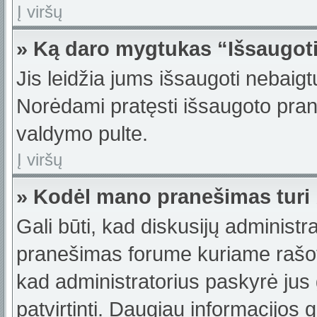
Į viršų
» Ką daro mygtukas “Išsaugot
Jis leidžia jums išsaugoti nebaigt
Norėdami pratęsti išsaugoto pran
valdymo pulte.
Į viršų
» Kodėl mano pranešimas turi b
Gali būti, kad diskusijų administ
pranešimas forume kuriame rašote t
kad administratorius paskyrė jus g
patvirtinti. Daugiau informacijos 