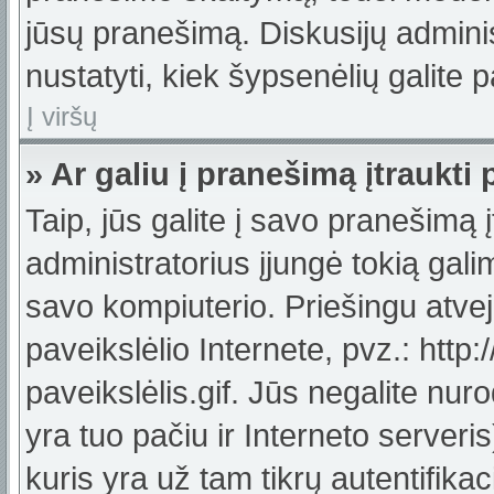
jūsų pranešimą. Diskusijų adminis
nustatyti, kiek šypsenėlių galit
Į viršų
» Ar galiu į pranešimą įtraukti 
Taip, jūs galite į savo pranešimą į
administratorius įjungė tokią galimy
savo kompiuterio. Priešingu atveju
paveikslėlio Internete, pvz.: ht
paveikslėlis.gif. Jūs negalite nuro
yra tuo pačiu ir Interneto serveris)
kuris yra už tam tikrų autentifik