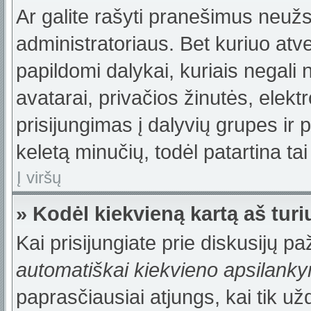
Ar galite rašyti pranešimus neužs
administratoriaus. Bet kuriuo atv
papildomi dalykai, kuriais negali 
avatarai, privačios žinutės, elek
prisijungimas į dalyvių grupes ir p
keletą minučių, todėl patartina tai
Į viršų
» Kodėl kiekvieną kartą aš turiu
Kai prisijungiate prie diskusijų p
automatiškai kiekvieno apsilank
paprasčiausiai atjungs, kai tik u