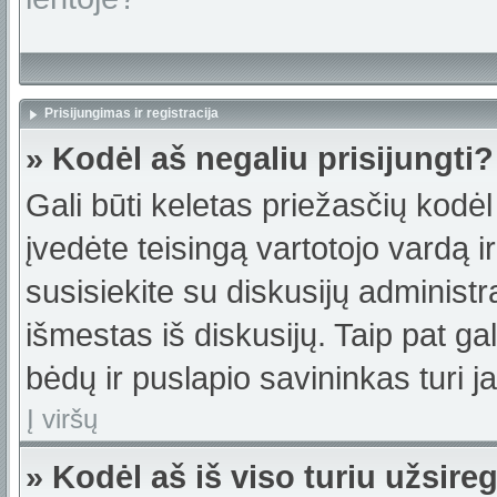
Prisijungimas ir registracija
» Kodėl aš negaliu prisijungti?
Gali būti keletas priežasčių kodėl t
įvedėte teisingą vartotojo vardą ir 
susisiekite su diskusijų administr
išmestas iš diskusijų. Taip pat gal
bėdų ir puslapio savininkas turi jas
Į viršų
» Kodėl aš iš viso turiu užsireg