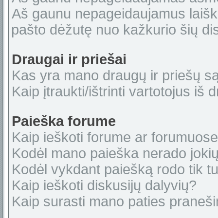
Aš gaunu nepageidaujamus laiškus
pašto dėžutę nuo kažkurio šių dis
Draugai ir priešai
Kas yra mano draugų ir priešų s
Kaip įtraukti/ištrinti vartotojus i
Paieška forume
Kaip ieškoti forume ar forumuos
Kodėl mano paieška nerado jokių
Kodėl vykdant paiešką rodo tik tu
Kaip ieškoti diskusijų dalyvių?
Kaip surasti mano paties praneš