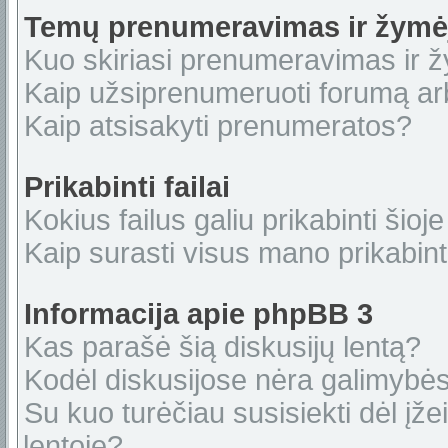
Temų prenumeravimas ir žymė
Kuo skiriasi prenumeravimas ir 
Kaip užsiprenumeruoti forumą a
Kaip atsisakyti prenumeratos?
Prikabinti failai
Kokius failus galiu prikabinti šioje
Kaip surasti visus mano prikabint
Informacija apie phpBB 3
Kas parašė šią diskusijų lentą?
Kodėl diskusijose nėra galimybė
Su kuo turėčiau susisiekti dėl įže
lentoje?