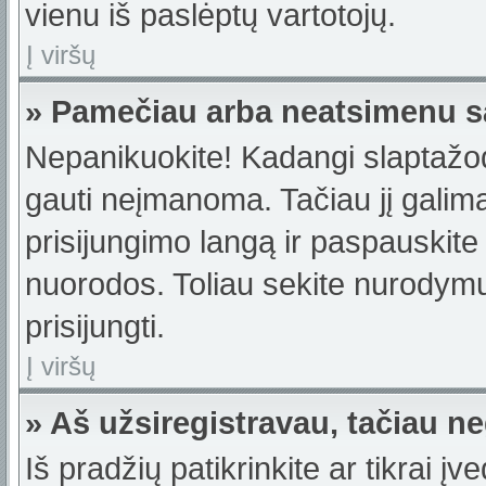
vienu iš paslėptų vartotojų.
Į viršų
» Pamečiau arba neatsimenu s
Nepanikuokite! Kadangi slaptažo
gauti neįmanoma. Tačiau jį galima 
prisijungimo langą ir paspauskite
nuorodos. Toliau sekite nurodymus
prisijungti.
Į viršų
» Aš užsiregistravau, tačiau neg
Iš pradžių patikrinkite ar tikrai įv