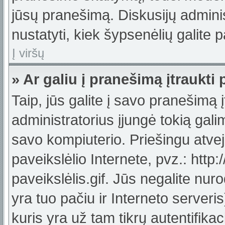
jūsų pranešimą. Diskusijų adminis
nustatyti, kiek šypsenėlių galit
Į viršų
» Ar galiu į pranešimą įtraukti 
Taip, jūs galite į savo pranešimą į
administratorius įjungė tokią galimy
savo kompiuterio. Priešingu atveju
paveikslėlio Internete, pvz.: ht
paveikslėlis.gif. Jūs negalite nuro
yra tuo pačiu ir Interneto serveris)
kuris yra už tam tikrų autentifik