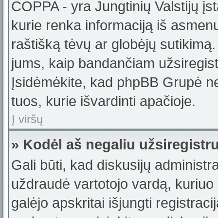
COPPA - yra Jungtinių Valstijų įst
kurie renka informaciją iš asmenų 
raštišką tėvų ar globėjų sutikimą. J
jums, kaip bandančiam užsiregistru
Įsidėmėkite, kad phpBB Grupė nete
tuos, kurie išvardinti apačioje.
Į viršų
» Kodėl aš negaliu užsiregistr
Gali būti, kad diskusijų administ
uždraudė vartotojo vardą, kuriuo b
galėjo apskritai išjungti registraci