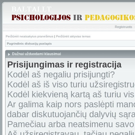
Registruotis
Peržiūrėti neatsakytus pranešimus
|
Peržiūrėti aktyvias temas
Pagrindinis diskusijų puslapis
Dažnai užduodami klausimai
Prisijungimas ir registracija
Kodėl aš negaliu prisijungti?
Kodėl aš iš viso turiu užsiregistru
Kodėl kiekvieną kartą aš turiu vis 
Ar galima kaip nors paslėpti man
dabar diskutuojančių dalyvių sąr
Pamečiau arba neatsimenu savo 
Aš užsiregistravau, tačiau negaliu 