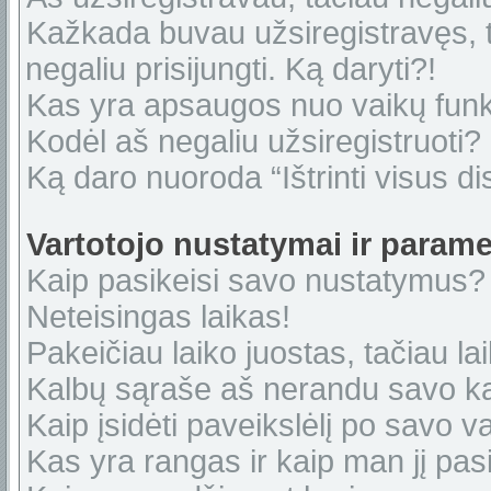
Kažkada buvau užsiregistravęs, ta
negaliu prisijungti. Ką daryti?!
Kas yra apsaugos nuo vaikų fun
Kodėl aš negaliu užsiregistruoti?
Ką daro nuoroda “Ištrinti visus di
Vartotojo nustatymai ir parame
Kaip pasikeisi savo nustatymus?
Neteisingas laikas!
Pakeičiau laiko juostas, tačiau lai
Kalbų sąraše aš nerandu savo ka
Kaip įsidėti paveikslėlį po savo v
Kas yra rangas ir kaip man jį pasi