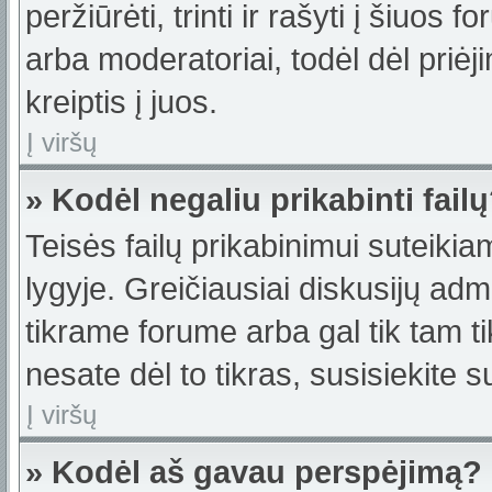
peržiūrėti, trinti ir rašyti į šiuo
arba moderatoriai, todėl dėl priėj
kreiptis į juos.
Į viršų
» Kodėl negaliu prikabinti fail
Teisės failų prikabinimui suteiki
lygyje. Greičiausiai diskusijų admi
tikrame forume arba gal tik tam ti
nesate dėl to tikras, susisiekite s
Į viršų
» Kodėl aš gavau perspėjimą?