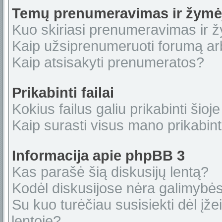
Temų prenumeravimas ir žymė
Kuo skiriasi prenumeravimas ir 
Kaip užsiprenumeruoti forumą a
Kaip atsisakyti prenumeratos?
Prikabinti failai
Kokius failus galiu prikabinti šioje
Kaip surasti visus mano prikabint
Informacija apie phpBB 3
Kas parašė šią diskusijų lentą?
Kodėl diskusijose nėra galimybė
Su kuo turėčiau susisiekti dėl įže
lentoje?