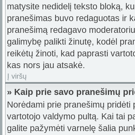
matysite nedidelį teksto bloką, k
pranešimas buvo redaguotas ir k
pranešimą redagavo moderatorius a
galimybę palikti žinutę, kodėl p
reikėtų žinoti, kad paprasti vartotoj
kas nors jau atsakė.
Į viršų
» Kaip prie savo pranešimų pri
Norėdami prie pranešimų pridėti pa
vartotojo valdymo pultą. Kai tai
galite pažymėti varnelę šalia pu