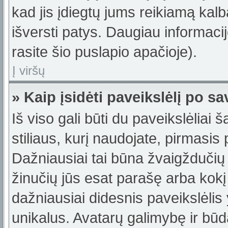
kad jis įdiegtų jums reikiamą kalb
išversti patys. Daugiau informac
rasite šio puslapio apačioje).
Į viršų
» Kaip įsidėti paveikslėlį po s
Iš viso gali būti du paveikslėliai 
stiliaus, kurį naudojate, pirmasis
Dažniausiai tai būna žvaigždučių 
žinučių jūs esat parašę arba kokį 
dažniausiai didesnis paveikslėlis
unikalus. Avatarų galimybę ir būdą