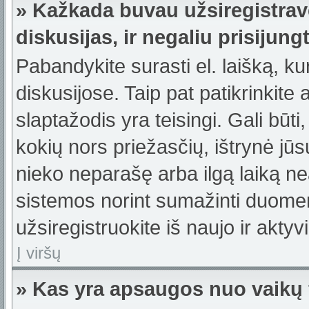
» Kažkada buvau užsiregistravę
diskusijas, ir negaliu prisijungt
Pabandykite surasti el. laišką, ku
diskusijose. Taip pat patikrinkite a
slaptažodis yra teisingi. Gali būti
kokių nors priežasčių, ištrynė jū
nieko neparašę arba ilgą laiką ne
sistemos norint sumažinti duomen
užsiregistruokite iš naujo ir akty
Į viršų
» Kas yra apsaugos nuo vaikų