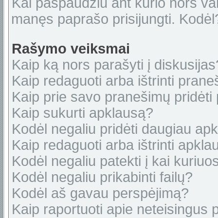
Kai paspaudžiu ant kurio nors var
manęs paprašo prisijungti. Kodėl
Rašymo veiksmai
Kaip ką nors parašyti į diskusijas
Kaip redaguoti arba ištrinti pran
Kaip prie savo pranešimų pridėti
Kaip sukurti apklausą?
Kodėl negaliu pridėti daugiau ap
Kaip redaguoti arba ištrinti apkl
Kodėl negaliu patekti į kai kuriu
Kodėl negaliu prikabinti failų?
Kodėl aš gavau perspėjimą?
Kaip raportuoti apie neteisingus