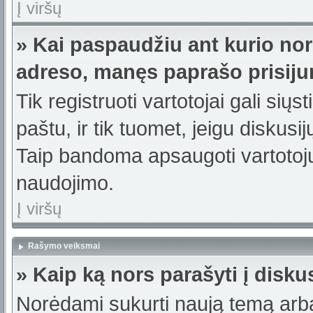
Į viršų
» Kai paspaudžiu ant kurio nor
adreso, manęs paprašo prisiju
Tik registruoti vartotojai gali sių
paštu, ir tik tuomet, jeigu diskusi
Taip bandoma apsaugoti vartotojų
naudojimo.
Į viršų
Rašymo veiksmai
» Kaip ką nors parašyti į disku
Norėdami sukurti naują temą arb