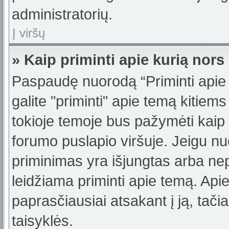
administratorių.
Į viršų
» Kaip priminti apie kurią no
Paspaudę nuorodą “Priminti apie
galite "priminti" apie temą kitiem
tokioje temoje bus pažymėti kaip 
forumo puslapio viršuje. Jeigu nu
priminimas yra išjungtas arba nep
leidžiama priminti apie temą. Apie
paprasčiausiai atsakant į ją, tačiau
taisyklės.