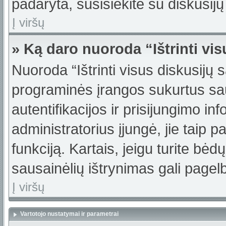
padaryta, susisiekite su diskusijų
Į viršų
» Ką daro nuoroda “Ištrinti vi
Nuoroda “Ištrinti visus diskusijų 
programinės įrangos sukurtus sa
autentifikacijos ir prisijungimo in
administratorius įjungė, jie taip 
funkciją. Kartais, jeigu turite bė
sausainėlių ištrynimas gali pagelb
Į viršų
Vartotojo nustatymai ir parametrai