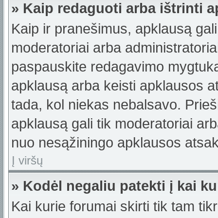
» Kaip redaguoti arba ištrinti 
Kaip ir pranešimus, apklausą gali 
moderatoriai arba administratori
paspauskite redagavimo mygtuką š
apklausą arba keisti apklausos a
tada, kol niekas nebalsavo. Prieši
apklausą gali tik moderatoriai ar
nuo nesąžiningo apklausos atsaky
Į viršų
» Kodėl negaliu patekti į kai 
Kai kurie forumai skirti tik tam ti