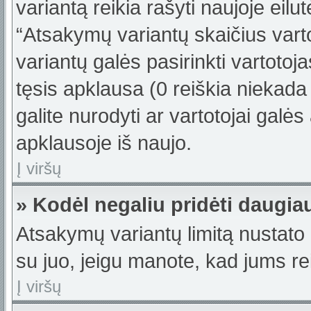
variantą reikia rašyti naujoje eil
“Atsakymų variantų skaičius varto
variantų galės pasirinkti vartotoj
tęsis apklausa (0 reiškia niekada 
galite nurodyti ar vartotojai galės
apklausoje iš naujo.
Į viršų
» Kodėl negaliu pridėti daugi
Atsakymų variantų limitą nustato 
su juo, jeigu manote, kad jums re
Į viršų