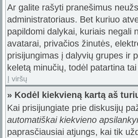
Ar galite rašyti pranešimus neužs
administratoriaus. Bet kuriuo atv
papildomi dalykai, kuriais negali 
avatarai, privačios žinutės, elek
prisijungimas į dalyvių grupes ir p
keletą minučių, todėl patartina tai
Į viršų
» Kodėl kiekvieną kartą aš turiu
Kai prisijungiate prie diskusijų p
automatiškai kiekvieno apsilank
paprasčiausiai atjungs, kai tik u