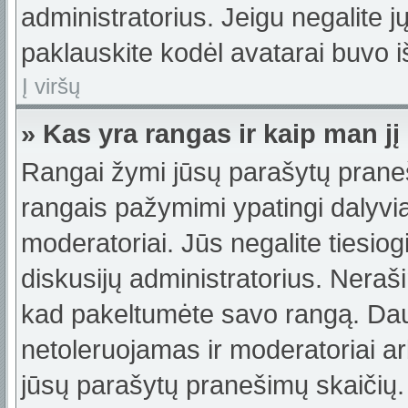
administratorius. Jeigu negalite jų
paklauskite kodėl avatarai buvo iš
Į viršų
» Kas yra rangas ir kaip man jį
Rangai žymi jūsų parašytų praneši
rangais pažymimi ypatingi dalyviai
moderatoriai. Jūs negalite tiesiog
diskusijų administratorius. Neraš
kad pakeltumėte savo rangą. Dau
netoleruojamas ir moderatoriai ar
jūsų parašytų pranešimų skaičių.