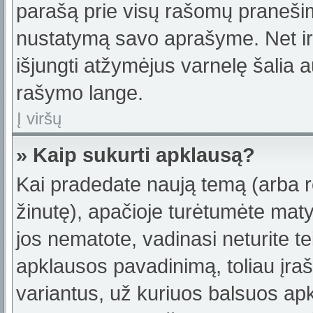
parašą prie visų rašomų pranešimų
nustatymą savo aprašyme. Net ir 
išjungti atžymėjus varnelę šalia
rašymo lange.
Į viršų
» Kaip sukurti apklausą?
Kai pradedate naują temą (arba 
žinutę), apačioje turėtumėte maty
jos nematote, vadinasi neturite te
apklausos pavadinimą, toliau įra
variantus, už kuriuos balsuos ap