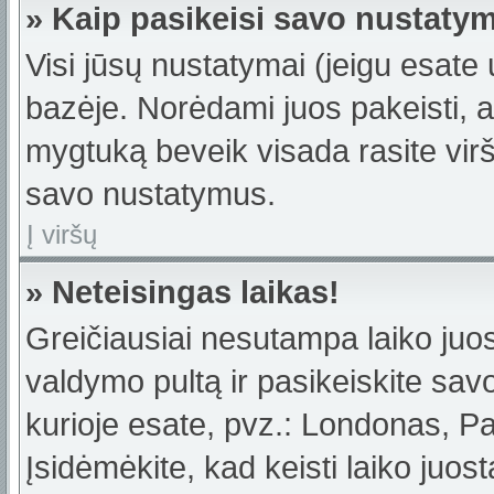
» Kaip pasikeisi savo nustaty
Visi jūsų nustatymai (jeigu esat
bazėje. Norėdami juos pakeisti, a
mygtuką beveik visada rasite viršu
savo nustatymus.
Į viršų
» Neteisingas laikas!
Greičiausiai nesutampa laiko juost
valdymo pultą ir pasikeiskite savo 
kurioje esate, pvz.: Londonas, Par
Įsidėmėkite, kad keisti laiko juost