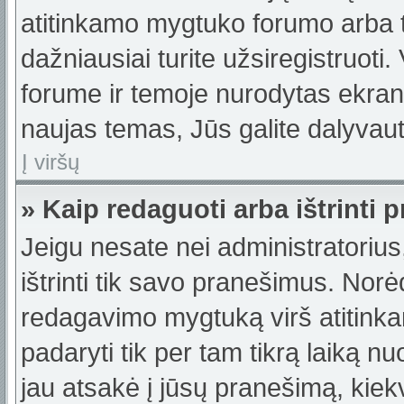
atitinkamo mygtuko forumo arba 
dažniausiai turite užsiregistruoti
forume ir temoje nurodytas ekrano
naujas temas, Jūs galite dalyvauti
Į viršų
» Kaip redaguoti arba ištrinti
Jeigu nesate nei administratorius,
ištrinti tik savo pranešimus. No
redagavimo mygtuką virš atitinka
padaryti tik per tam tikrą laiką
jau atsakė į jūsų pranešimą, kie