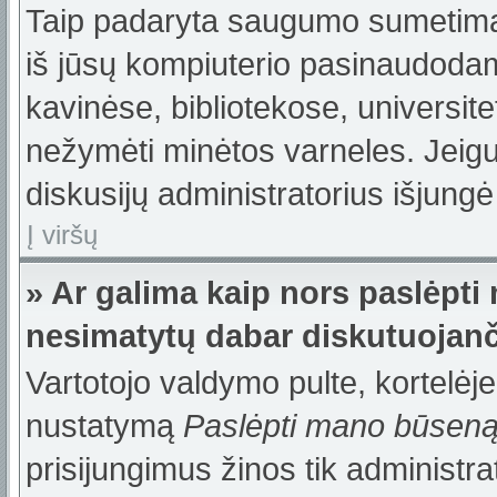
Taip padaryta saugumo sumetimais
iš jūsų kompiuterio pasinaudodam
kavinėse, bibliotekose, universite
nežymėti minėtos varneles. Jeig
diskusijų administratorius išjungė
Į viršų
» Ar galima kaip nors paslėpti
nesimatytų dabar diskutuojanč
Vartotojo valdymo pulte, kortelėje
nustatymą
Paslėpti mano būsen
prisijungimus žinos tik administrat