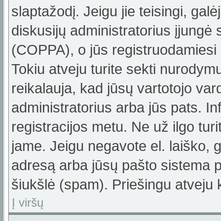
slaptažodį. Jeigu jie teisingi, galė
diskusijų administratorius įjungė
(COPPA), o jūs registruodamiesi 
Tokiu atveju turite sekti nurodym
reikalauja, kad jūsų vartotojo var
administratorius arba jūs pats. In
registracijos metu. Ne už ilgo turi
jame. Jeigu negavote el. laiško, g
adresą arba jūsų pašto sistema pa
šiukšlė (spam). Priešingu atveju k
Į viršų