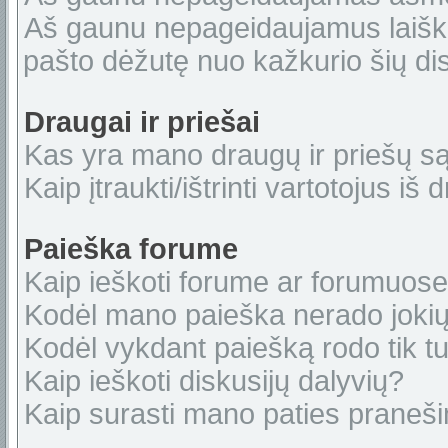
Aš gaunu nepageidaujamus laiškus
pašto dėžutę nuo kažkurio šių dis
Draugai ir priešai
Kas yra mano draugų ir priešų s
Kaip įtraukti/ištrinti vartotojus i
Paieška forume
Kaip ieškoti forume ar forumuos
Kodėl mano paieška nerado jokių
Kodėl vykdant paiešką rodo tik tu
Kaip ieškoti diskusijų dalyvių?
Kaip surasti mano paties praneš