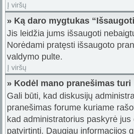
Į viršų
» Ką daro mygtukas “Išsaugot
Jis leidžia jums išsaugoti nebaigt
Norėdami pratęsti išsaugoto pran
valdymo pulte.
Į viršų
» Kodėl mano pranešimas turi b
Gali būti, kad diskusijų administ
pranešimas forume kuriame rašote t
kad administratorius paskyrė jus g
patvirtinti. Daugiau informacijos 