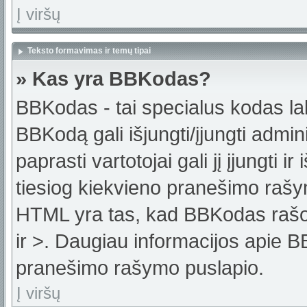
Į viršų
Teksto formavimas ir temų tipai
» Kas yra BBKodas?
BBKodas - tai specialus kodas la
BBKodą gali išjungti/įjungti admi
paprasti vartotojai gali jį įjungti 
tiesiog kiekvieno pranešimo raš
HTML yra tas, kad BBKodas rašoma
ir >. Daugiau informacijos apie B
pranešimo rašymo puslapio.
Į viršų