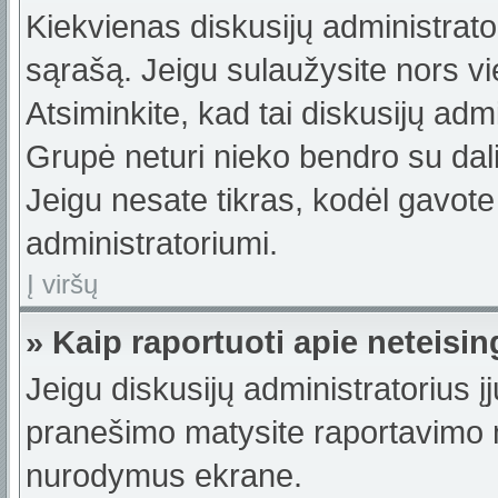
Kiekvienas diskusijų administrator
sąrašą. Jeigu sulaužysite nors vie
Atsiminkite, kad tai diskusijų ad
Grupė neturi nieko bendro su dal
Jeigu nesate tikras, kodėl gavote
administratoriumi.
Į viršų
» Kaip raportuoti apie neteis
Jeigu diskusijų administratorius į
pranešimo matysite raportavimo m
nurodymus ekrane.