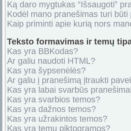
Ką daro mygtukas “Išsaugoti” p
Kodėl mano pranešimas turi būti p
Kaip priminti apie kurią nors ma
Teksto formavimas ir temų tipa
Kas yra BBKodas?
Ar galiu naudoti HTML?
Kas yra šypsenėlės?
Ar galiu į pranešimą įtraukti pavei
Kas yra labai svarbūs pranešima
Kas yra svarbios temos?
Kas yra dažnos temos?
Kas yra užrakintos temos?
Kas yra temų piktogramos?