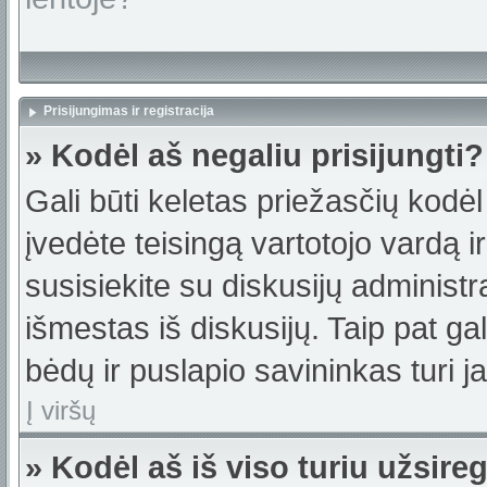
Prisijungimas ir registracija
» Kodėl aš negaliu prisijungti?
Gali būti keletas priežasčių kodėl t
įvedėte teisingą vartotojo vardą ir 
susisiekite su diskusijų administr
išmestas iš diskusijų. Taip pat gal
bėdų ir puslapio savininkas turi jas
Į viršų
» Kodėl aš iš viso turiu užsireg