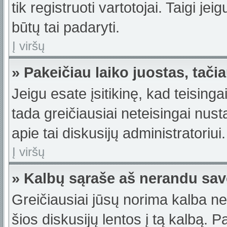
tik registruoti vartotojai. Taigi j
būtų tai padaryti.
Į viršų
» Pakeičiau laiko juostas, tačia
Jeigu esate įsitikinę, kad teisinga
tada greičiausiai neteisingai nus
apie tai diskusijų administratoriui.
Į viršų
» Kalbų sąraše aš nerandu sav
Greičiausiai jūsų norima kalba ne
šios diskusijų lentos į tą kalbą. 