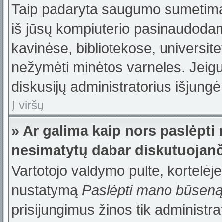
Taip padaryta saugumo sumetimais
iš jūsų kompiuterio pasinaudodam
kavinėse, bibliotekose, universite
nežymėti minėtos varneles. Jeig
diskusijų administratorius išjungė
Į viršų
» Ar galima kaip nors paslėpti
nesimatytų dabar diskutuojanč
Vartotojo valdymo pulte, kortelėje
nustatymą
Paslėpti mano būsen
prisijungimus žinos tik administrat