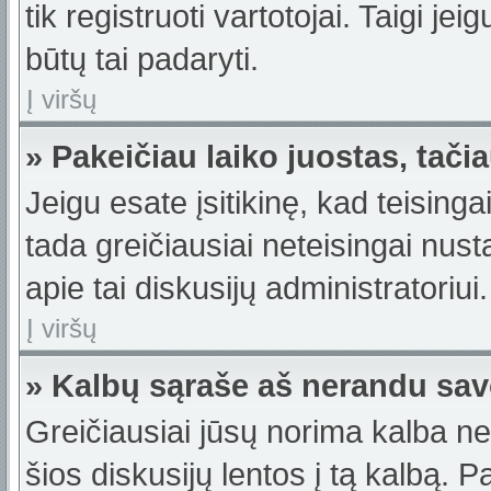
tik registruoti vartotojai. Taigi j
būtų tai padaryti.
Į viršų
» Pakeičiau laiko juostas, tačia
Jeigu esate įsitikinę, kad teisinga
tada greičiausiai neteisingai nus
apie tai diskusijų administratoriui.
Į viršų
» Kalbų sąraše aš nerandu sav
Greičiausiai jūsų norima kalba ne
šios diskusijų lentos į tą kalbą. 