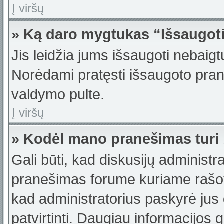
Į viršų
» Ką daro mygtukas “Išsaugot
Jis leidžia jums išsaugoti nebaigt
Norėdami pratęsti išsaugoto pran
valdymo pulte.
Į viršų
» Kodėl mano pranešimas turi b
Gali būti, kad diskusijų administ
pranešimas forume kuriame rašote t
kad administratorius paskyrė jus g
patvirtinti. Daugiau informacijos 