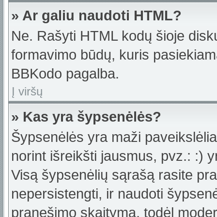
» Ar galiu naudoti HTML?
Ne. Rašyti HTML kodų šioje disku
formavimo būdų, kuris pasiekiam
BBKodo pagalba.
Į viršų
» Kas yra šypsenėlės?
Šypsenėlės yra maži paveikslėlia
norint išreikšti jausmus, pvz.: :) y
Visą šypsenėlių sąrašą rasite pr
nepersistengti, ir naudoti šypsen
pranešimo skaitymą, todėl moderat