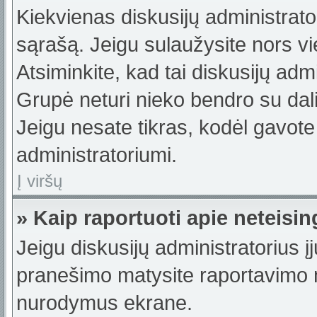
Kiekvienas diskusijų administrator
sąrašą. Jeigu sulaužysite nors vie
Atsiminkite, kad tai diskusijų ad
Grupė neturi nieko bendro su dal
Jeigu nesate tikras, kodėl gavote
administratoriumi.
Į viršų
» Kaip raportuoti apie neteis
Jeigu diskusijų administratorius į
pranešimo matysite raportavimo m
nurodymus ekrane.