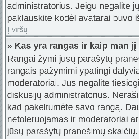
administratorius. Jeigu negalite jų
paklauskite kodėl avatarai buvo iš
Į viršų
» Kas yra rangas ir kaip man jį
Rangai žymi jūsų parašytų praneši
rangais pažymimi ypatingi dalyviai
moderatoriai. Jūs negalite tiesiog
diskusijų administratorius. Neraš
kad pakeltumėte savo rangą. Dau
netoleruojamas ir moderatoriai ar
jūsų parašytų pranešimų skaičių.