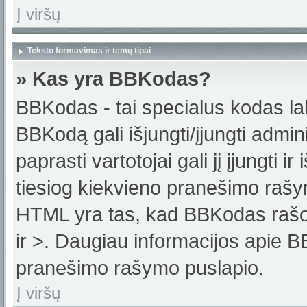
Į viršų
Teksto formavimas ir temų tipai
» Kas yra BBKodas?
BBKodas - tai specialus kodas la
BBKodą gali išjungti/įjungti admi
paprasti vartotojai gali jį įjungti 
tiesiog kiekvieno pranešimo raš
HTML yra tas, kad BBKodas rašoma
ir >. Daugiau informacijos apie B
pranešimo rašymo puslapio.
Į viršų