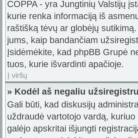
COPPA - yra Jungtinių Valstijų įst
kurie renka informaciją iš asmenų 
raštišką tėvų ar globėjų sutikimą. J
jums, kaip bandančiam užsiregistru
Įsidėmėkite, kad phpBB Grupė nete
tuos, kurie išvardinti apačioje.
Į viršų
» Kodėl aš negaliu užsiregistr
Gali būti, kad diskusijų administ
uždraudė vartotojo vardą, kuriuo b
galėjo apskritai išjungti registraci