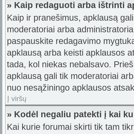
» Kaip redaguoti arba ištrinti 
Kaip ir pranešimus, apklausą gali 
moderatoriai arba administratori
paspauskite redagavimo mygtuką š
apklausą arba keisti apklausos a
tada, kol niekas nebalsavo. Prieši
apklausą gali tik moderatoriai ar
nuo nesąžiningo apklausos atsaky
Į viršų
» Kodėl negaliu patekti į kai 
Kai kurie forumai skirti tik tam ti