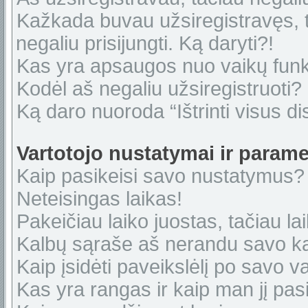
Kažkada buvau užsiregistravęs, ta
negaliu prisijungti. Ką daryti?!
Kas yra apsaugos nuo vaikų fun
Kodėl aš negaliu užsiregistruoti?
Ką daro nuoroda “Ištrinti visus di
Vartotojo nustatymai ir parame
Kaip pasikeisi savo nustatymus?
Neteisingas laikas!
Pakeičiau laiko juostas, tačiau lai
Kalbų sąraše aš nerandu savo ka
Kaip įsidėti paveikslėlį po savo v
Kas yra rangas ir kaip man jį pasi