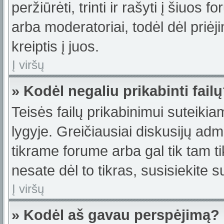
peržiūrėti, trinti ir rašyti į šiuo
arba moderatoriai, todėl dėl priėj
kreiptis į juos.
Į viršų
» Kodėl negaliu prikabinti fail
Teisės failų prikabinimui suteiki
lygyje. Greičiausiai diskusijų admi
tikrame forume arba gal tik tam ti
nesate dėl to tikras, susisiekite s
Į viršų
» Kodėl aš gavau perspėjimą?