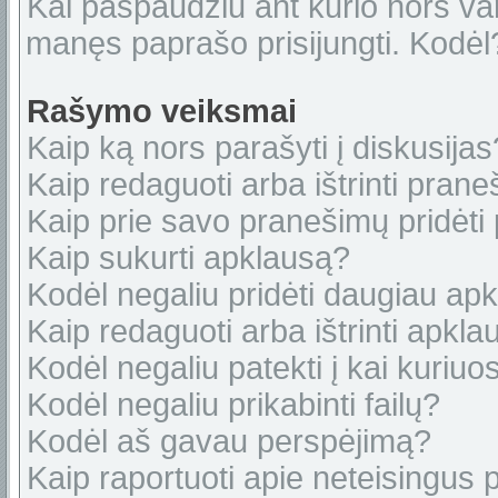
Kai paspaudžiu ant kurio nors var
manęs paprašo prisijungti. Kodėl
Rašymo veiksmai
Kaip ką nors parašyti į diskusijas
Kaip redaguoti arba ištrinti pran
Kaip prie savo pranešimų pridėti
Kaip sukurti apklausą?
Kodėl negaliu pridėti daugiau ap
Kaip redaguoti arba ištrinti apkl
Kodėl negaliu patekti į kai kuriu
Kodėl negaliu prikabinti failų?
Kodėl aš gavau perspėjimą?
Kaip raportuoti apie neteisingus