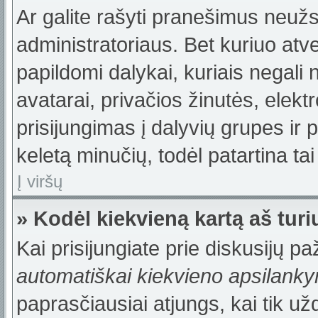
Ar galite rašyti pranešimus neužs
administratoriaus. Bet kuriuo atv
papildomi dalykai, kuriais negali 
avatarai, privačios žinutės, elek
prisijungimas į dalyvių grupes ir p
keletą minučių, todėl patartina tai
Į viršų
» Kodėl kiekvieną kartą aš turiu
Kai prisijungiate prie diskusijų p
automatiškai kiekvieno apsilank
paprasčiausiai atjungs, kai tik u