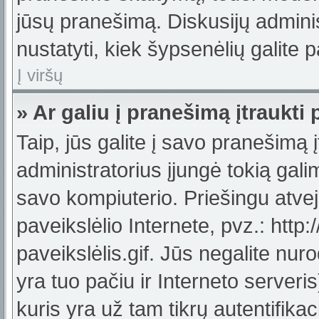
jūsų pranešimą. Diskusijų adminis
nustatyti, kiek šypsenėlių galit
Į viršų
» Ar galiu į pranešimą įtraukti 
Taip, jūs galite į savo pranešimą į
administratorius įjungė tokią galimy
savo kompiuterio. Priešingu atveju
paveikslėlio Internete, pvz.: ht
paveikslėlis.gif. Jūs negalite nuro
yra tuo pačiu ir Interneto serveris)
kuris yra už tam tikrų autentifik