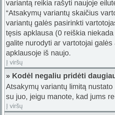
variantą reikia rašyti naujoje eil
“Atsakymų variantų skaičius varto
variantų galės pasirinkti vartotoj
tęsis apklausa (0 reiškia niekada 
galite nurodyti ar vartotojai galės
apklausoje iš naujo.
Į viršų
» Kodėl negaliu pridėti daugi
Atsakymų variantų limitą nustato 
su juo, jeigu manote, kad jums re
Į viršų