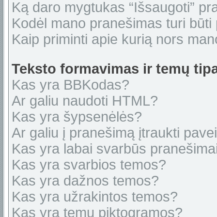
Ką daro mygtukas “Išsaugoti” p
Kodėl mano pranešimas turi būti p
Kaip priminti apie kurią nors ma
Teksto formavimas ir temų tipa
Kas yra BBKodas?
Ar galiu naudoti HTML?
Kas yra šypsenėlės?
Ar galiu į pranešimą įtraukti pavei
Kas yra labai svarbūs pranešima
Kas yra svarbios temos?
Kas yra dažnos temos?
Kas yra užrakintos temos?
Kas yra temų piktogramos?