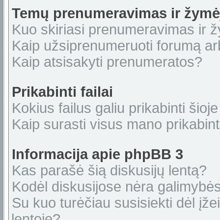
Temų prenumeravimas ir žymė
Kuo skiriasi prenumeravimas ir 
Kaip užsiprenumeruoti forumą a
Kaip atsisakyti prenumeratos?
Prikabinti failai
Kokius failus galiu prikabinti šioje
Kaip surasti visus mano prikabint
Informacija apie phpBB 3
Kas parašė šią diskusijų lentą?
Kodėl diskusijose nėra galimybė
Su kuo turėčiau susisiekti dėl įže
lentoje?