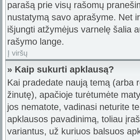
parašą prie visų rašomų pranešimų
nustatymą savo aprašyme. Net ir 
išjungti atžymėjus varnelę šalia
rašymo lange.
Į viršų
» Kaip sukurti apklausą?
Kai pradedate naują temą (arba 
žinutę), apačioje turėtumėte maty
jos nematote, vadinasi neturite te
apklausos pavadinimą, toliau įra
variantus, už kuriuos balsuos ap