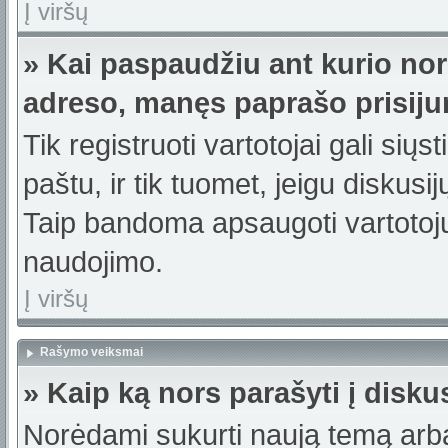
Į viršų
» Kai paspaudžiu ant kurio nor
adreso, manęs paprašo prisiju
Tik registruoti vartotojai gali sių
paštu, ir tik tuomet, jeigu diskusi
Taip bandoma apsaugoti vartotojų
naudojimo.
Į viršų
Rašymo veiksmai
» Kaip ką nors parašyti į disku
Norėdami sukurti naują temą arb