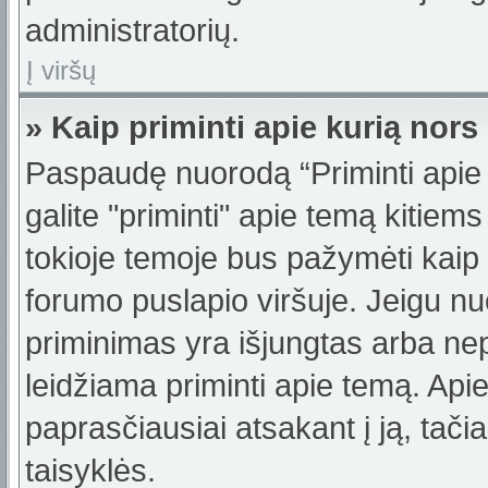
administratorių.
Į viršų
» Kaip priminti apie kurią no
Paspaudę nuorodą “Priminti apie
galite "priminti" apie temą kitiem
tokioje temoje bus pažymėti kaip 
forumo puslapio viršuje. Jeigu nu
priminimas yra išjungtas arba nep
leidžiama priminti apie temą. Apie
paprasčiausiai atsakant į ją, tačiau
taisyklės.