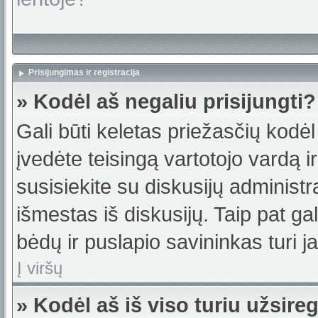
Prisijungimas ir registracija
» Kodėl aš negaliu prisijungti?
Gali būti keletas priežasčių kodėl t
įvedėte teisingą vartotojo vardą ir 
susisiekite su diskusijų administr
išmestas iš diskusijų. Taip pat gal
bėdų ir puslapio savininkas turi jas
Į viršų
» Kodėl aš iš viso turiu užsireg