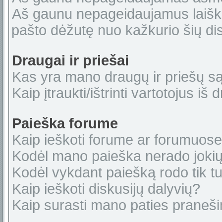
Aš gaunu nepageidaujamus laiškus
pašto dėžutę nuo kažkurio šių dis
Draugai ir priešai
Kas yra mano draugų ir priešų s
Kaip įtraukti/ištrinti vartotojus i
Paieška forume
Kaip ieškoti forume ar forumuos
Kodėl mano paieška nerado jokių
Kodėl vykdant paiešką rodo tik tu
Kaip ieškoti diskusijų dalyvių?
Kaip surasti mano paties praneš