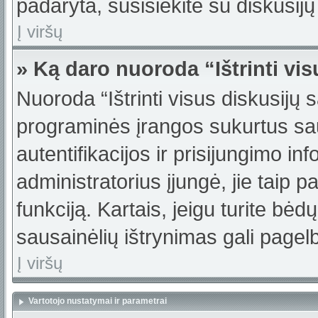
padaryta, susisiekite su diskusijų
Į viršų
» Ką daro nuoroda “Ištrinti vi
Nuoroda “Ištrinti visus diskusijų 
programinės įrangos sukurtus sa
autentifikacijos ir prisijungimo in
administratorius įjungė, jie taip 
funkciją. Kartais, jeigu turite bė
sausainėlių ištrynimas gali pagelb
Į viršų
Vartotojo nustatymai ir parametrai