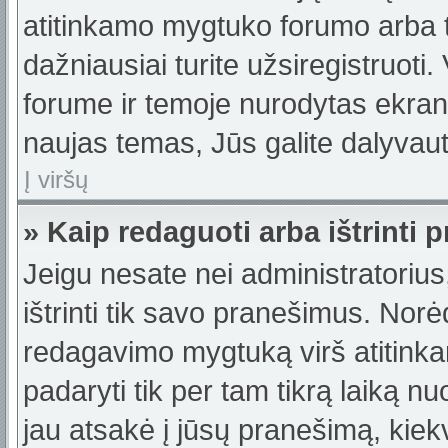
atitinkamo mygtuko forumo arba 
dažniausiai turite užsiregistruoti
forume ir temoje nurodytas ekrano
naujas temas, Jūs galite dalyvauti
Į viršų
» Kaip redaguoti arba ištrinti
Jeigu nesate nei administratorius,
ištrinti tik savo pranešimus. No
redagavimo mygtuką virš atitinka
padaryti tik per tam tikrą laiką
jau atsakė į jūsų pranešimą, kie