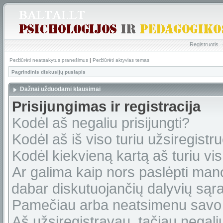
Registruotis
Peržiūrėti neatsakytus pranešimus
|
Peržiūrėti aktyvias temas
Pagrindinis diskusijų puslapis
Dažnai užduodami klausimai
Prisijungimas ir registracija
Kodėl aš negaliu prisijungti?
Kodėl aš iš viso turiu užsiregistru
Kodėl kiekvieną kartą aš turiu vis 
Ar galima kaip nors paslėpti man
dabar diskutuojančių dalyvių sąr
Pamečiau arba neatsimenu savo 
Aš užsiregistravau, tačiau negaliu 