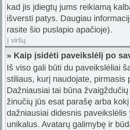
kad jis įdiegtų jums reikiamą kalb
išversti patys. Daugiau informac
rasite šio puslapio apačioje).
Į viršų
» Kaip įsidėti paveikslėlį po s
Iš viso gali būti du paveikslėliai 
stiliaus, kurį naudojate, pirmasis
Dažniausiai tai būna žvaigždučių 
žinučių jūs esat parašę arba kokį 
dažniausiai didesnis paveikslėlis
unikalus. Avatarų galimybę ir būdą