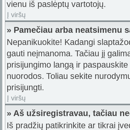
vienu iš paslėptų vartotojų.
Į viršų
» Pamečiau arba neatsimenu s
Nepanikuokite! Kadangi slaptažo
gauti neįmanoma. Tačiau jį galima 
prisijungimo langą ir paspauskite
nuorodos. Toliau sekite nurodymus
prisijungti.
Į viršų
» Aš užsiregistravau, tačiau neg
Iš pradžių patikrinkite ar tikrai įv