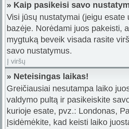
» Kaip pasikeisi savo nustaty
Visi jūsų nustatymai (jeigu esat
bazėje. Norėdami juos pakeisti, a
mygtuką beveik visada rasite viršu
savo nustatymus.
Į viršų
» Neteisingas laikas!
Greičiausiai nesutampa laiko juost
valdymo pultą ir pasikeiskite savo 
kurioje esate, pvz.: Londonas, Par
Įsidėmėkite, kad keisti laiko juost