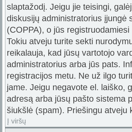
slaptažodį. Jeigu jie teisingi, galė
diskusijų administratorius įjungė
(COPPA), o jūs registruodamiesi 
Tokiu atveju turite sekti nurodym
reikalauja, kad jūsų vartotojo var
administratorius arba jūs pats. In
registracijos metu. Ne už ilgo turi
jame. Jeigu negavote el. laiško, g
adresą arba jūsų pašto sistema pa
šiukšlė (spam). Priešingu atveju k
Į viršų