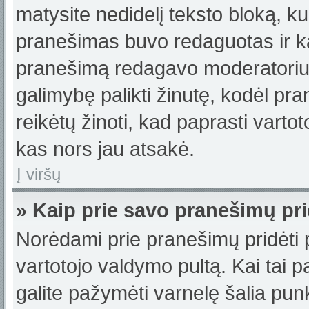
matysite nedidelį teksto bloką, k
pranešimas buvo redaguotas ir k
pranešimą redagavo moderatorius a
galimybę palikti žinutę, kodėl p
reikėtų žinoti, kad paprasti vartotoj
kas nors jau atsakė.
Į viršų
» Kaip prie savo pranešimų pri
Norėdami prie pranešimų pridėti pa
vartotojo valdymo pultą. Kai tai
galite pažymėti varnelę šalia pu