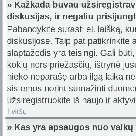
» Kažkada buvau užsiregistravę
diskusijas, ir negaliu prisijungt
Pabandykite surasti el. laišką, ku
diskusijose. Taip pat patikrinkite a
slaptažodis yra teisingi. Gali būti
kokių nors priežasčių, ištrynė jū
nieko neparašę arba ilgą laiką ne
sistemos norint sumažinti duomen
užsiregistruokite iš naujo ir akty
Į viršų
» Kas yra apsaugos nuo vaikų