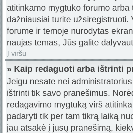
atitinkamo mygtuko forumo arba 
dažniausiai turite užsiregistruoti
forume ir temoje nurodytas ekrano
naujas temas, Jūs galite dalyvauti
Į viršų
» Kaip redaguoti arba ištrinti
Jeigu nesate nei administratorius,
ištrinti tik savo pranešimus. No
redagavimo mygtuką virš atitinka
padaryti tik per tam tikrą laiką
jau atsakė į jūsų pranešimą, kie