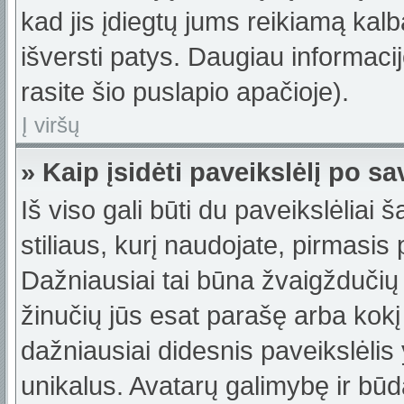
kad jis įdiegtų jums reikiamą kalb
išversti patys. Daugiau informac
rasite šio puslapio apačioje).
Į viršų
» Kaip įsidėti paveikslėlį po s
Iš viso gali būti du paveikslėliai 
stiliaus, kurį naudojate, pirmasis
Dažniausiai tai būna žvaigždučių 
žinučių jūs esat parašę arba kokį 
dažniausiai didesnis paveikslėlis
unikalus. Avatarų galimybę ir būdą