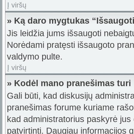
Į viršų
» Ką daro mygtukas “Išsaugot
Jis leidžia jums išsaugoti nebaigt
Norėdami pratęsti išsaugoto pran
valdymo pulte.
Į viršų
» Kodėl mano pranešimas turi b
Gali būti, kad diskusijų administ
pranešimas forume kuriame rašote t
kad administratorius paskyrė jus g
patvirtinti. Daugiau informacijos 