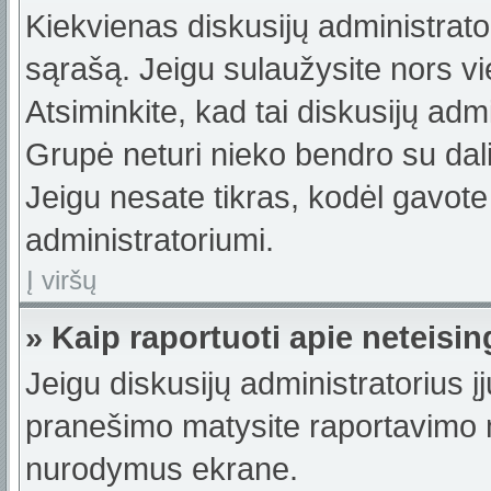
Kiekvienas diskusijų administrator
sąrašą. Jeigu sulaužysite nors vie
Atsiminkite, kad tai diskusijų ad
Grupė neturi nieko bendro su dal
Jeigu nesate tikras, kodėl gavote
administratoriumi.
Į viršų
» Kaip raportuoti apie neteis
Jeigu diskusijų administratorius į
pranešimo matysite raportavimo m
nurodymus ekrane.