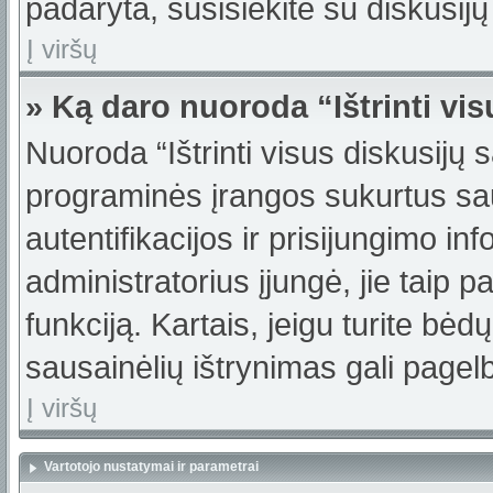
padaryta, susisiekite su diskusijų
Į viršų
» Ką daro nuoroda “Ištrinti vi
Nuoroda “Ištrinti visus diskusijų 
programinės įrangos sukurtus sa
autentifikacijos ir prisijungimo in
administratorius įjungė, jie taip 
funkciją. Kartais, jeigu turite bė
sausainėlių ištrynimas gali pagelb
Į viršų
Vartotojo nustatymai ir parametrai