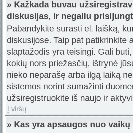
» Kažkada buvau užsiregistravę
diskusijas, ir negaliu prisijungt
Pabandykite surasti el. laišką, ku
diskusijose. Taip pat patikrinkite a
slaptažodis yra teisingi. Gali būti
kokių nors priežasčių, ištrynė jū
nieko neparašę arba ilgą laiką ne
sistemos norint sumažinti duomen
užsiregistruokite iš naujo ir akty
Į viršų
» Kas yra apsaugos nuo vaikų