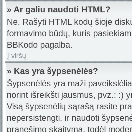
» Ar galiu naudoti HTML?
Ne. Rašyti HTML kodų šioje disku
formavimo būdų, kuris pasiekiam
BBKodo pagalba.
Į viršų
» Kas yra šypsenėlės?
Šypsenėlės yra maži paveikslėlia
norint išreikšti jausmus, pvz.: :) y
Visą šypsenėlių sąrašą rasite pr
nepersistengti, ir naudoti šypsen
pranešimo skaitymą, todėl moderat