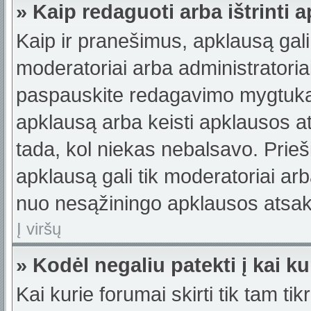
» Kaip redaguoti arba ištrinti 
Kaip ir pranešimus, apklausą gali 
moderatoriai arba administratori
paspauskite redagavimo mygtuką š
apklausą arba keisti apklausos a
tada, kol niekas nebalsavo. Prieši
apklausą gali tik moderatoriai ar
nuo nesąžiningo apklausos atsaky
Į viršų
» Kodėl negaliu patekti į kai 
Kai kurie forumai skirti tik tam ti