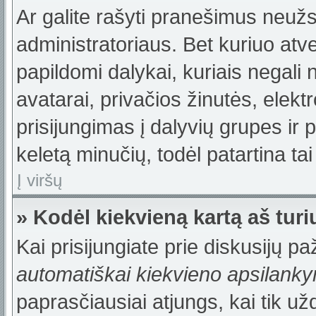
Ar galite rašyti pranešimus neužs
administratoriaus. Bet kuriuo atv
papildomi dalykai, kuriais negali 
avatarai, privačios žinutės, elek
prisijungimas į dalyvių grupes ir p
keletą minučių, todėl patartina tai
Į viršų
» Kodėl kiekvieną kartą aš turiu
Kai prisijungiate prie diskusijų p
automatiškai kiekvieno apsilank
paprasčiausiai atjungs, kai tik u