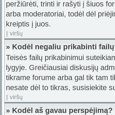
peržiūrėti, trinti ir rašyti į šiuo
arba moderatoriai, todėl dėl priėj
kreiptis į juos.
Į viršų
» Kodėl negaliu prikabinti fail
Teisės failų prikabinimui suteiki
lygyje. Greičiausiai diskusijų admi
tikrame forume arba gal tik tam ti
nesate dėl to tikras, susisiekite s
Į viršų
» Kodėl aš gavau perspėjimą?