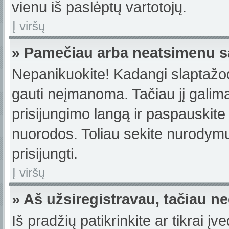
vienu iš paslėptų vartotojų.
Į viršų
» Pamečiau arba neatsimenu s
Nepanikuokite! Kadangi slaptažo
gauti neįmanoma. Tačiau jį galima 
prisijungimo langą ir paspauskite
nuorodos. Toliau sekite nurodymus
prisijungti.
Į viršų
» Aš užsiregistravau, tačiau neg
Iš pradžių patikrinkite ar tikrai įv