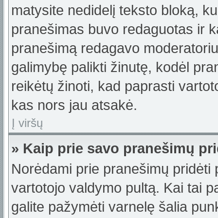
matysite nedidelį teksto bloką, k
pranešimas buvo redaguotas ir k
pranešimą redagavo moderatorius a
galimybę palikti žinutę, kodėl p
reikėtų žinoti, kad paprasti vartotoj
kas nors jau atsakė.
Į viršų
» Kaip prie savo pranešimų pri
Norėdami prie pranešimų pridėti pa
vartotojo valdymo pultą. Kai tai
galite pažymėti varnelę šalia pu