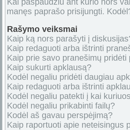
Kai paspaudžiu ant kurio nors var
manęs paprašo prisijungti. Kodėl
Rašymo veiksmai
Kaip ką nors parašyti į diskusijas
Kaip redaguoti arba ištrinti pran
Kaip prie savo pranešimų pridėti
Kaip sukurti apklausą?
Kodėl negaliu pridėti daugiau ap
Kaip redaguoti arba ištrinti apkl
Kodėl negaliu patekti į kai kuriu
Kodėl negaliu prikabinti failų?
Kodėl aš gavau perspėjimą?
Kaip raportuoti apie neteisingus