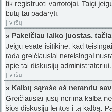
tik registruoti vartotojai. Taigi j
būtų tai padaryti.
Į viršų
» Pakeičiau laiko juostas, tačia
Jeigu esate įsitikinę, kad teisinga
tada greičiausiai neteisingai nus
apie tai diskusijų administratoriui.
Į viršų
» Kalbų sąraše aš nerandu sav
Greičiausiai jūsų norima kalba ne
šios diskusijų lentos į tą kalbą. 