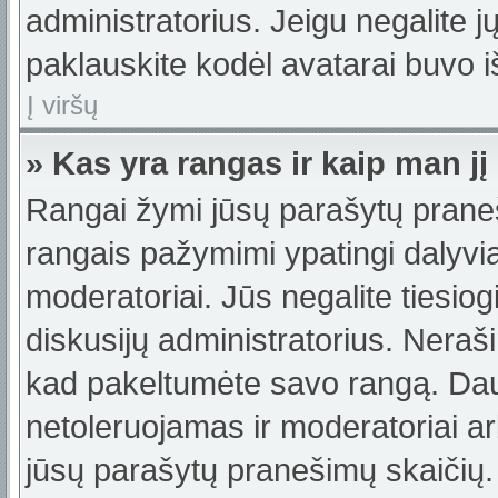
administratorius. Jeigu negalite jų
paklauskite kodėl avatarai buvo iš
Į viršų
» Kas yra rangas ir kaip man jį
Rangai žymi jūsų parašytų praneši
rangais pažymimi ypatingi dalyviai
moderatoriai. Jūs negalite tiesiog
diskusijų administratorius. Neraš
kad pakeltumėte savo rangą. Dau
netoleruojamas ir moderatoriai ar
jūsų parašytų pranešimų skaičių.