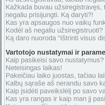
Kažkada buvau užsiregistravęs, ta
negaliu prisijungti. Ką daryti?!
Kas yra apsaugos nuo vaikų fun
Kodėl aš negaliu užsiregistruoti?
Ką daro nuoroda “Ištrinti visus di
Vartotojo nustatymai ir parame
Kaip pasikeisi savo nustatymus?
Neteisingas laikas!
Pakeičiau laiko juostas, tačiau lai
Kalbų sąraše aš nerandu savo ka
Kaip įsidėti paveikslėlį po savo v
Kas yra rangas ir kaip man jį pasi