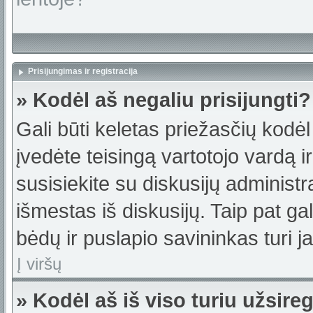
Prisijungimas ir registracija
» Kodėl aš negaliu prisijungti?
Gali būti keletas priežasčių kodėl t
įvedėte teisingą vartotojo vardą ir 
susisiekite su diskusijų administr
išmestas iš diskusijų. Taip pat gal
bėdų ir puslapio savininkas turi jas
Į viršų
» Kodėl aš iš viso turiu užsireg