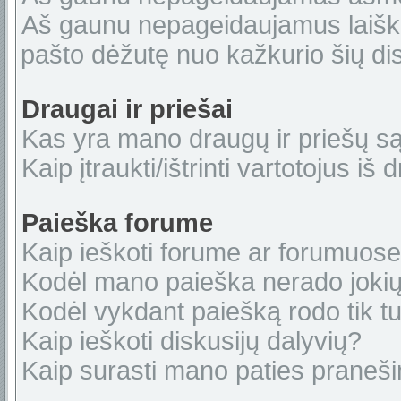
Aš gaunu nepageidaujamus laiškus
pašto dėžutę nuo kažkurio šių dis
Draugai ir priešai
Kas yra mano draugų ir priešų s
Kaip įtraukti/ištrinti vartotojus i
Paieška forume
Kaip ieškoti forume ar forumuos
Kodėl mano paieška nerado jokių
Kodėl vykdant paiešką rodo tik tu
Kaip ieškoti diskusijų dalyvių?
Kaip surasti mano paties praneš