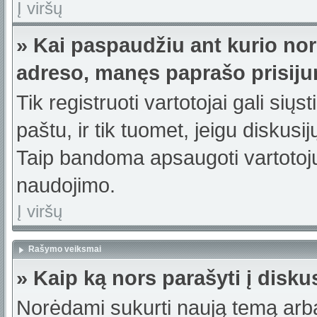
Į viršų
» Kai paspaudžiu ant kurio nor
adreso, manęs paprašo prisiju
Tik registruoti vartotojai gali sių
paštu, ir tik tuomet, jeigu diskusi
Taip bandoma apsaugoti vartotojų
naudojimo.
Į viršų
Rašymo veiksmai
» Kaip ką nors parašyti į disku
Norėdami sukurti naują temą arb