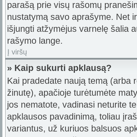
parašą prie visų rašomų pranešimų
nustatymą savo aprašyme. Net ir 
išjungti atžymėjus varnelę šalia
rašymo lange.
Į viršų
» Kaip sukurti apklausą?
Kai pradedate naują temą (arba 
žinutę), apačioje turėtumėte maty
jos nematote, vadinasi neturite te
apklausos pavadinimą, toliau įra
variantus, už kuriuos balsuos ap