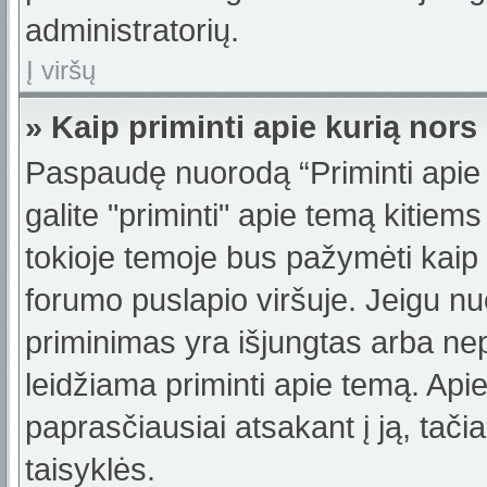
administratorių.
Į viršų
» Kaip priminti apie kurią no
Paspaudę nuorodą “Priminti apie
galite "priminti" apie temą kitiem
tokioje temoje bus pažymėti kaip 
forumo puslapio viršuje. Jeigu nu
priminimas yra išjungtas arba nep
leidžiama priminti apie temą. Apie
paprasčiausiai atsakant į ją, tačiau
taisyklės.