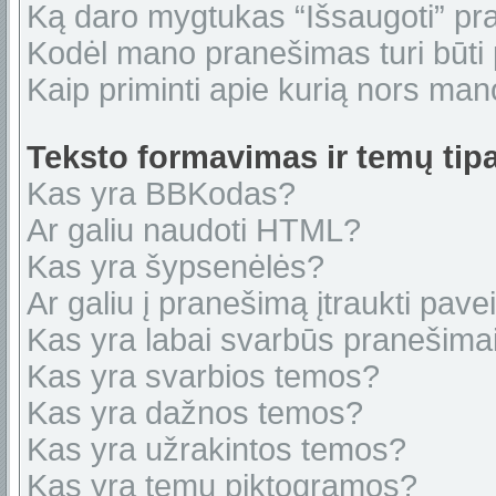
Ką daro mygtukas “Išsaugoti” p
Kodėl mano pranešimas turi būti p
Kaip priminti apie kurią nors ma
Teksto formavimas ir temų tipa
Kas yra BBKodas?
Ar galiu naudoti HTML?
Kas yra šypsenėlės?
Ar galiu į pranešimą įtraukti pavei
Kas yra labai svarbūs pranešima
Kas yra svarbios temos?
Kas yra dažnos temos?
Kas yra užrakintos temos?
Kas yra temų piktogramos?