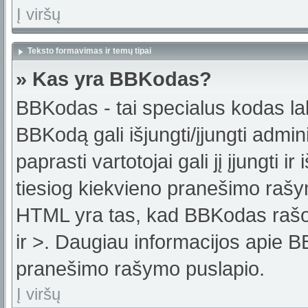
Į viršų
Teksto formavimas ir temų tipai
» Kas yra BBKodas?
BBKodas - tai specialus kodas la
BBKodą gali išjungti/įjungti admi
paprasti vartotojai gali jį įjungti 
tiesiog kiekvieno pranešimo raš
HTML yra tas, kad BBKodas rašoma
ir >. Daugiau informacijos apie B
pranešimo rašymo puslapio.
Į viršų