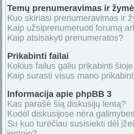
Temų prenumeravimas ir žymė
Kuo skiriasi prenumeravimas ir 
Kaip užsiprenumeruoti forumą a
Kaip atsisakyti prenumeratos?
Prikabinti failai
Kokius failus galiu prikabinti šioje
Kaip surasti visus mano prikabint
Informacija apie phpBB 3
Kas parašė šią diskusijų lentą?
Kodėl diskusijose nėra galimybė
Su kuo turėčiau susisiekti dėl įže
lentoje?