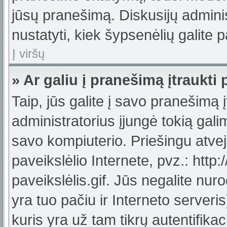
jūsų pranešimą. Diskusijų adminis
nustatyti, kiek šypsenėlių galit
Į viršų
» Ar galiu į pranešimą įtraukti 
Taip, jūs galite į savo pranešimą į
administratorius įjungė tokią galimy
savo kompiuterio. Priešingu atveju
paveikslėlio Internete, pvz.: ht
paveikslėlis.gif. Jūs negalite nuro
yra tuo pačiu ir Interneto serveris)
kuris yra už tam tikrų autentifik