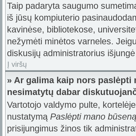
Taip padaryta saugumo sumetimais
iš jūsų kompiuterio pasinaudodam
kavinėse, bibliotekose, universite
nežymėti minėtos varneles. Jeig
diskusijų administratorius išjungė
Į viršų
» Ar galima kaip nors paslėpti
nesimatytų dabar diskutuojanč
Vartotojo valdymo pulte, kortelėje
nustatymą
Paslėpti mano būsen
prisijungimus žinos tik administrat