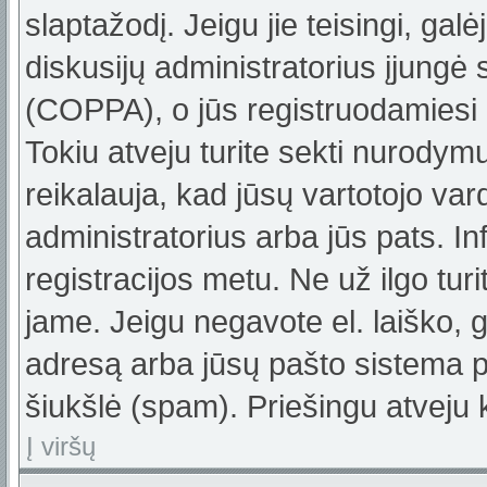
slaptažodį. Jeigu jie teisingi, galė
diskusijų administratorius įjungė
(COPPA), o jūs registruodamiesi 
Tokiu atveju turite sekti nurodym
reikalauja, kad jūsų vartotojo var
administratorius arba jūs pats. In
registracijos metu. Ne už ilgo turi
jame. Jeigu negavote el. laiško, g
adresą arba jūsų pašto sistema pa
šiukšlė (spam). Priešingu atveju k
Į viršų