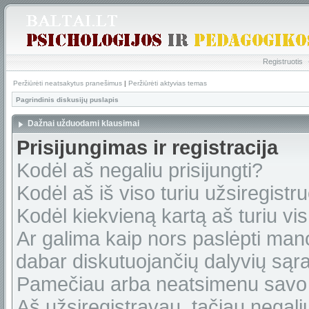
Registruotis
Peržiūrėti neatsakytus pranešimus
|
Peržiūrėti aktyvias temas
Pagrindinis diskusijų puslapis
Dažnai užduodami klausimai
Prisijungimas ir registracija
Kodėl aš negaliu prisijungti?
Kodėl aš iš viso turiu užsiregistru
Kodėl kiekvieną kartą aš turiu vis 
Ar galima kaip nors paslėpti man
dabar diskutuojančių dalyvių sąr
Pamečiau arba neatsimenu savo 
Aš užsiregistravau, tačiau negaliu 