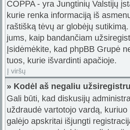
COPPA - yra Jungtinių Valstijų įst
kurie renka informaciją iš asmenų 
raštišką tėvų ar globėjų sutikimą. J
jums, kaip bandančiam užsiregistru
Įsidėmėkite, kad phpBB Grupė nete
tuos, kurie išvardinti apačioje.
Į viršų
» Kodėl aš negaliu užsiregistr
Gali būti, kad diskusijų administ
uždraudė vartotojo vardą, kuriuo b
galėjo apskritai išjungti registraci