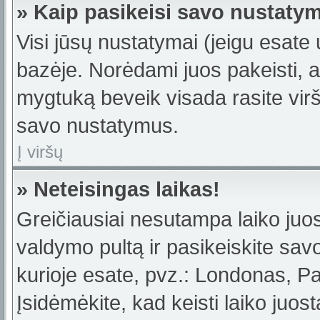
» Kaip pasikeisi savo nustaty
Visi jūsų nustatymai (jeigu esat
bazėje. Norėdami juos pakeisti, a
mygtuką beveik visada rasite viršu
savo nustatymus.
Į viršų
» Neteisingas laikas!
Greičiausiai nesutampa laiko juost
valdymo pultą ir pasikeiskite savo 
kurioje esate, pvz.: Londonas, Par
Įsidėmėkite, kad keisti laiko juost