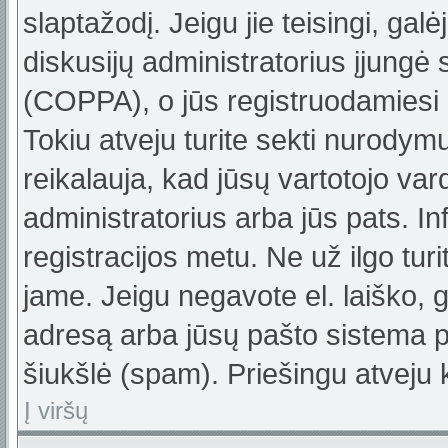
slaptažodį. Jeigu jie teisingi, galė
diskusijų administratorius įjungė
(COPPA), o jūs registruodamiesi 
Tokiu atveju turite sekti nurodym
reikalauja, kad jūsų vartotojo var
administratorius arba jūs pats. In
registracijos metu. Ne už ilgo turi
jame. Jeigu negavote el. laiško, g
adresą arba jūsų pašto sistema pa
šiukšlė (spam). Priešingu atveju k
Į viršų