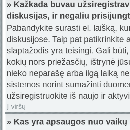
» Kažkada buvau užsiregistravę
diskusijas, ir negaliu prisijungt
Pabandykite surasti el. laišką, ku
diskusijose. Taip pat patikrinkite a
slaptažodis yra teisingi. Gali būti
kokių nors priežasčių, ištrynė jū
nieko neparašę arba ilgą laiką ne
sistemos norint sumažinti duomen
užsiregistruokite iš naujo ir akty
Į viršų
» Kas yra apsaugos nuo vaikų