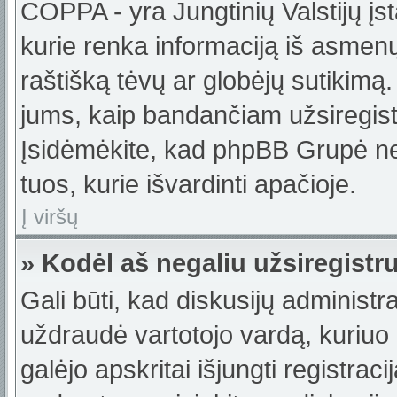
COPPA - yra Jungtinių Valstijų įst
kurie renka informaciją iš asmenų 
raštišką tėvų ar globėjų sutikimą. J
jums, kaip bandančiam užsiregistru
Įsidėmėkite, kad phpBB Grupė nete
tuos, kurie išvardinti apačioje.
Į viršų
» Kodėl aš negaliu užsiregistr
Gali būti, kad diskusijų administ
uždraudė vartotojo vardą, kuriuo b
galėjo apskritai išjungti registraci