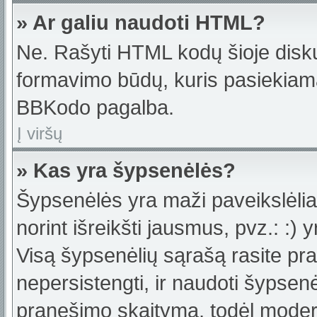
» Ar galiu naudoti HTML?
Ne. Rašyti HTML kodų šioje disku
formavimo būdų, kuris pasiekiam
BBKodo pagalba.
Į viršų
» Kas yra šypsenėlės?
Šypsenėlės yra maži paveikslėlia
norint išreikšti jausmus, pvz.: :) y
Visą šypsenėlių sąrašą rasite pr
nepersistengti, ir naudoti šypsen
pranešimo skaitymą, todėl moderat