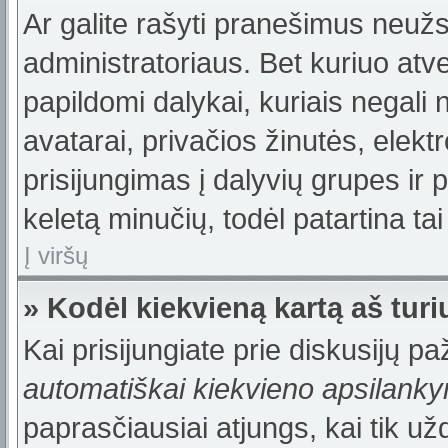
Ar galite rašyti pranešimus neužs
administratoriaus. Bet kuriuo atv
papildomi dalykai, kuriais negali 
avatarai, privačios žinutės, elek
prisijungimas į dalyvių grupes ir p
keletą minučių, todėl patartina tai
Į viršų
» Kodėl kiekvieną kartą aš turiu
Kai prisijungiate prie diskusijų p
automatiškai kiekvieno apsilank
paprasčiausiai atjungs, kai tik u