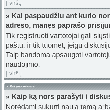
Į viršų
» Kai paspaudžiu ant kurio nor
adreso, manęs paprašo prisiju
Tik registruoti vartotojai gali sių
paštu, ir tik tuomet, jeigu diskusi
Taip bandoma apsaugoti vartotojų
naudojimo.
Į viršų
Rašymo veiksmai
» Kaip ką nors parašyti į disku
Norėdami sukurti naują temą arb