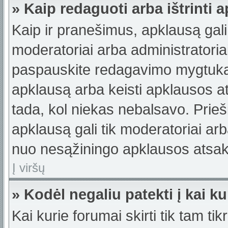
» Kaip redaguoti arba ištrinti 
Kaip ir pranešimus, apklausą gali 
moderatoriai arba administratori
paspauskite redagavimo mygtuką š
apklausą arba keisti apklausos a
tada, kol niekas nebalsavo. Prieši
apklausą gali tik moderatoriai ar
nuo nesąžiningo apklausos atsaky
Į viršų
» Kodėl negaliu patekti į kai 
Kai kurie forumai skirti tik tam ti