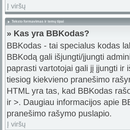
Į viršų
Teksto formavimas ir temų tipai
» Kas yra BBKodas?
BBKodas - tai specialus kodas la
BBKodą gali išjungti/įjungti admi
paprasti vartotojai gali jį įjungti 
tiesiog kiekvieno pranešimo raš
HTML yra tas, kad BBKodas rašoma
ir >. Daugiau informacijos apie B
pranešimo rašymo puslapio.
Į viršų