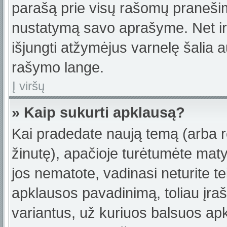
parašą prie visų rašomų pranešimų
nustatymą savo aprašyme. Net ir 
išjungti atžymėjus varnelę šalia
rašymo lange.
Į viršų
» Kaip sukurti apklausą?
Kai pradedate naują temą (arba 
žinutę), apačioje turėtumėte maty
jos nematote, vadinasi neturite te
apklausos pavadinimą, toliau įra
variantus, už kuriuos balsuos ap