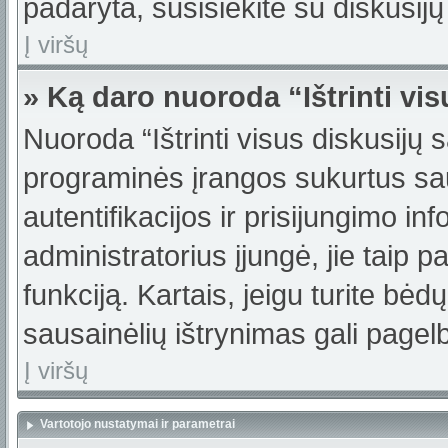
padaryta, susisiekite su diskusijų
Į viršų
» Ką daro nuoroda “Ištrinti vi
Nuoroda “Ištrinti visus diskusijų 
programinės įrangos sukurtus sa
autentifikacijos ir prisijungimo in
administratorius įjungė, jie taip 
funkciją. Kartais, jeigu turite bė
sausainėlių ištrynimas gali pagelb
Į viršų
Vartotojo nustatymai ir parametrai