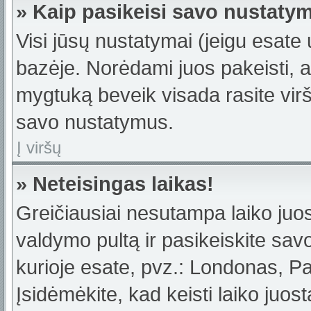
» Kaip pasikeisi savo nustaty
Visi jūsų nustatymai (jeigu esat
bazėje. Norėdami juos pakeisti, a
mygtuką beveik visada rasite viršu
savo nustatymus.
Į viršų
» Neteisingas laikas!
Greičiausiai nesutampa laiko juost
valdymo pultą ir pasikeiskite savo 
kurioje esate, pvz.: Londonas, Par
Įsidėmėkite, kad keisti laiko juost