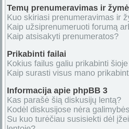
Temų prenumeravimas ir žymė
Kuo skiriasi prenumeravimas ir 
Kaip užsiprenumeruoti forumą a
Kaip atsisakyti prenumeratos?
Prikabinti failai
Kokius failus galiu prikabinti šioje
Kaip surasti visus mano prikabint
Informacija apie phpBB 3
Kas parašė šią diskusijų lentą?
Kodėl diskusijose nėra galimybė
Su kuo turėčiau susisiekti dėl įže
lentoje?