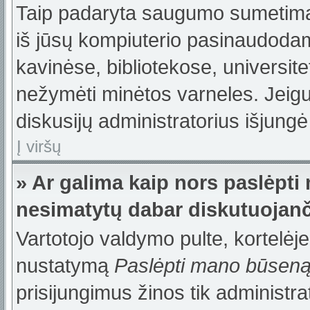
Taip padaryta saugumo sumetimais
iš jūsų kompiuterio pasinaudodam
kavinėse, bibliotekose, universite
nežymėti minėtos varneles. Jeig
diskusijų administratorius išjungė
Į viršų
» Ar galima kaip nors paslėpti
nesimatytų dabar diskutuojanč
Vartotojo valdymo pulte, kortelėje
nustatymą
Paslėpti mano būsen
prisijungimus žinos tik administrat