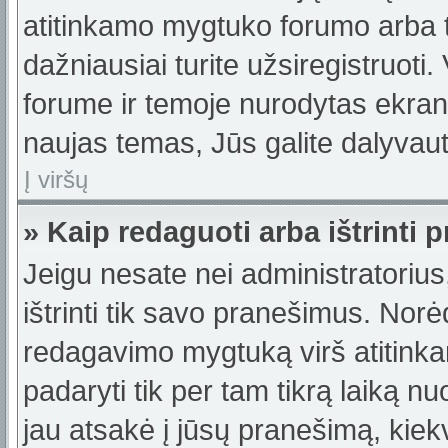
atitinkamo mygtuko forumo arba 
dažniausiai turite užsiregistruoti
forume ir temoje nurodytas ekrano
naujas temas, Jūs galite dalyvauti
Į viršų
» Kaip redaguoti arba ištrinti
Jeigu nesate nei administratorius,
ištrinti tik savo pranešimus. No
redagavimo mygtuką virš atitinka
padaryti tik per tam tikrą laiką
jau atsakė į jūsų pranešimą, kie