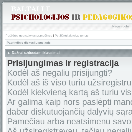
Registruotis
Peržiūrėti neatsakytus pranešimus
|
Peržiūrėti aktyvias temas
Pagrindinis diskusijų puslapis
Dažnai užduodami klausimai
Prisijungimas ir registracija
Kodėl aš negaliu prisijungti?
Kodėl aš iš viso turiu užsiregistru
Kodėl kiekvieną kartą aš turiu vis 
Ar galima kaip nors paslėpti man
dabar diskutuojančių dalyvių sąr
Pamečiau arba neatsimenu savo 
Aš užsiregistravau, tačiau negaliu 