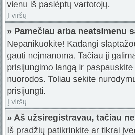
vienu iš paslėptų vartotojų.
Į viršų
» Pamečiau arba neatsimenu s
Nepanikuokite! Kadangi slaptažo
gauti neįmanoma. Tačiau jį galima 
prisijungimo langą ir paspauskite
nuorodos. Toliau sekite nurodymus
prisijungti.
Į viršų
» Aš užsiregistravau, tačiau neg
Iš pradžių patikrinkite ar tikrai įv