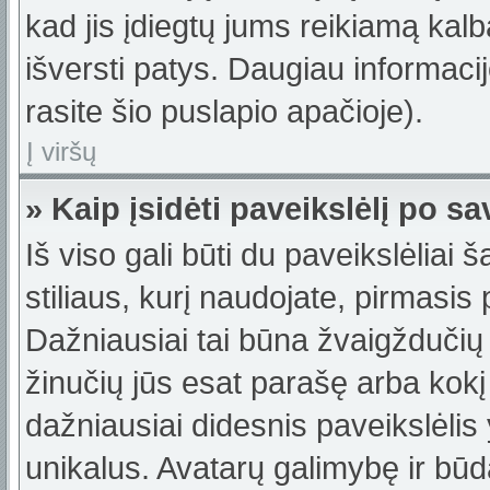
kad jis įdiegtų jums reikiamą kalb
išversti patys. Daugiau informac
rasite šio puslapio apačioje).
Į viršų
» Kaip įsidėti paveikslėlį po s
Iš viso gali būti du paveikslėliai 
stiliaus, kurį naudojate, pirmasis
Dažniausiai tai būna žvaigždučių 
žinučių jūs esat parašę arba kokį 
dažniausiai didesnis paveikslėlis
unikalus. Avatarų galimybę ir būdą