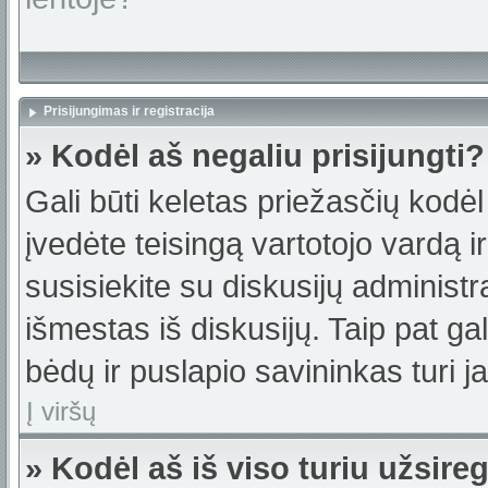
Prisijungimas ir registracija
» Kodėl aš negaliu prisijungti?
Gali būti keletas priežasčių kodėl t
įvedėte teisingą vartotojo vardą ir 
susisiekite su diskusijų administr
išmestas iš diskusijų. Taip pat gal
bėdų ir puslapio savininkas turi jas
Į viršų
» Kodėl aš iš viso turiu užsireg