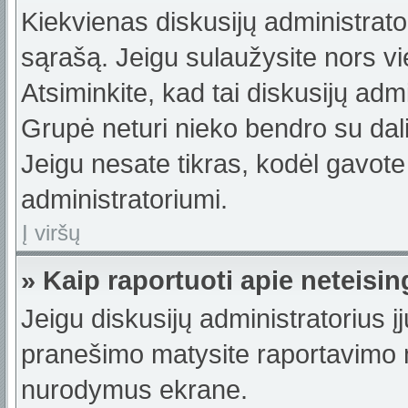
Kiekvienas diskusijų administrator
sąrašą. Jeigu sulaužysite nors vie
Atsiminkite, kad tai diskusijų ad
Grupė neturi nieko bendro su dal
Jeigu nesate tikras, kodėl gavote
administratoriumi.
Į viršų
» Kaip raportuoti apie neteis
Jeigu diskusijų administratorius į
pranešimo matysite raportavimo m
nurodymus ekrane.