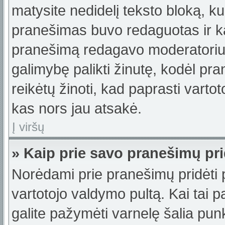
matysite nedidelį teksto bloką, k
pranešimas buvo redaguotas ir k
pranešimą redagavo moderatorius a
galimybę palikti žinutę, kodėl p
reikėtų žinoti, kad paprasti vartotoj
kas nors jau atsakė.
Į viršų
» Kaip prie savo pranešimų pri
Norėdami prie pranešimų pridėti pa
vartotojo valdymo pultą. Kai tai
galite pažymėti varnelę šalia pu