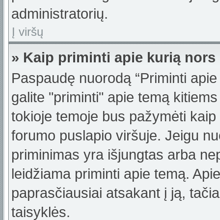
administratorių.
Į viršų
» Kaip priminti apie kurią no
Paspaudę nuorodą “Priminti apie
galite "priminti" apie temą kitiem
tokioje temoje bus pažymėti kaip 
forumo puslapio viršuje. Jeigu nu
priminimas yra išjungtas arba nep
leidžiama priminti apie temą. Apie
paprasčiausiai atsakant į ją, tačiau
taisyklės.