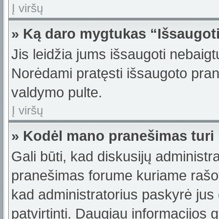
Į viršų
» Ką daro mygtukas “Išsaugot
Jis leidžia jums išsaugoti nebaigt
Norėdami pratęsti išsaugoto pran
valdymo pulte.
Į viršų
» Kodėl mano pranešimas turi b
Gali būti, kad diskusijų administ
pranešimas forume kuriame rašote t
kad administratorius paskyrė jus g
patvirtinti. Daugiau informacijos 