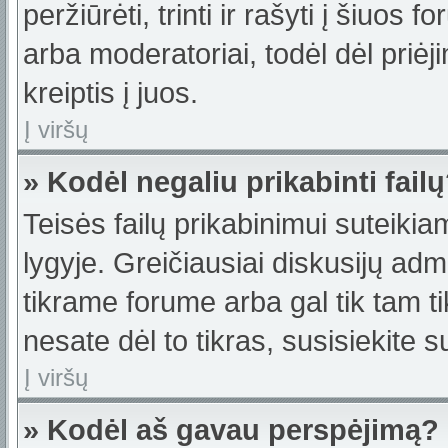
peržiūrėti, trinti ir rašyti į šiuo
arba moderatoriai, todėl dėl priėj
kreiptis į juos.
Į viršų
» Kodėl negaliu prikabinti fail
Teisės failų prikabinimui suteiki
lygyje. Greičiausiai diskusijų admi
tikrame forume arba gal tik tam ti
nesate dėl to tikras, susisiekite s
Į viršų
» Kodėl aš gavau perspėjimą?