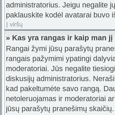
administratorius. Jeigu negalite jų
paklauskite kodėl avatarai buvo iš
Į viršų
» Kas yra rangas ir kaip man jį
Rangai žymi jūsų parašytų praneši
rangais pažymimi ypatingi dalyviai
moderatoriai. Jūs negalite tiesiog
diskusijų administratorius. Neraš
kad pakeltumėte savo rangą. Dau
netoleruojamas ir moderatoriai ar
jūsų parašytų pranešimų skaičių.