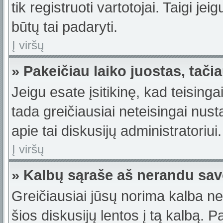
tik registruoti vartotojai. Taigi j
būtų tai padaryti.
Į viršų
» Pakeičiau laiko juostas, tačia
Jeigu esate įsitikinę, kad teisinga
tada greičiausiai neteisingai nus
apie tai diskusijų administratoriui.
Į viršų
» Kalbų sąraše aš nerandu sav
Greičiausiai jūsų norima kalba ne
šios diskusijų lentos į tą kalbą. 