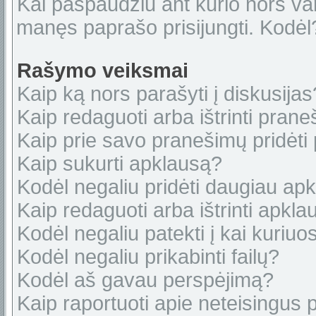
Kai paspaudžiu ant kurio nors var
manęs paprašo prisijungti. Kodėl
Rašymo veiksmai
Kaip ką nors parašyti į diskusijas
Kaip redaguoti arba ištrinti pran
Kaip prie savo pranešimų pridėti
Kaip sukurti apklausą?
Kodėl negaliu pridėti daugiau ap
Kaip redaguoti arba ištrinti apkl
Kodėl negaliu patekti į kai kuriu
Kodėl negaliu prikabinti failų?
Kodėl aš gavau perspėjimą?
Kaip raportuoti apie neteisingus