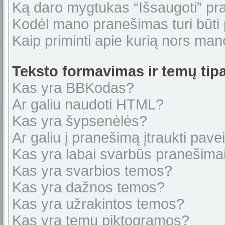
Ką daro mygtukas “Išsaugoti” p
Kodėl mano pranešimas turi būti p
Kaip priminti apie kurią nors ma
Teksto formavimas ir temų tipa
Kas yra BBKodas?
Ar galiu naudoti HTML?
Kas yra šypsenėlės?
Ar galiu į pranešimą įtraukti pavei
Kas yra labai svarbūs pranešima
Kas yra svarbios temos?
Kas yra dažnos temos?
Kas yra užrakintos temos?
Kas yra temų piktogramos?