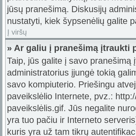
jūsų pranešimą. Diskusijų adminis
nustatyti, kiek šypsenėlių galit
Į viršų
» Ar galiu į pranešimą įtraukti 
Taip, jūs galite į savo pranešimą į
administratorius įjungė tokią galimy
savo kompiuterio. Priešingu atveju
paveikslėlio Internete, pvz.: ht
paveikslėlis.gif. Jūs negalite nuro
yra tuo pačiu ir Interneto serveris)
kuris yra už tam tikrų autentifik