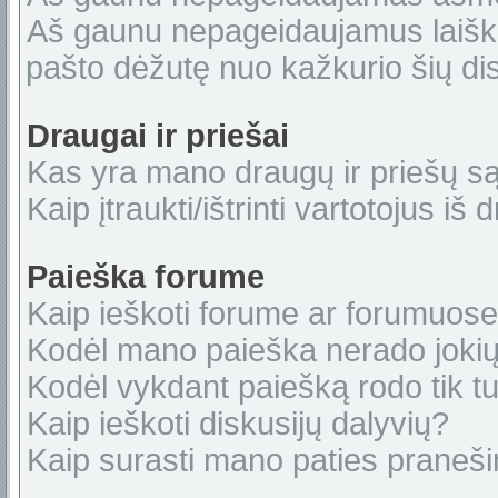
Aš gaunu nepageidaujamus laiškus
pašto dėžutę nuo kažkurio šių dis
Draugai ir priešai
Kas yra mano draugų ir priešų s
Kaip įtraukti/ištrinti vartotojus i
Paieška forume
Kaip ieškoti forume ar forumuos
Kodėl mano paieška nerado jokių
Kodėl vykdant paiešką rodo tik tu
Kaip ieškoti diskusijų dalyvių?
Kaip surasti mano paties praneš