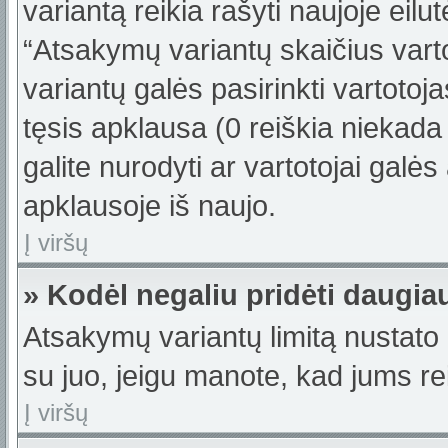
variantą reikia rašyti naujoje eil
“Atsakymų variantų skaičius varto
variantų galės pasirinkti vartotoj
tęsis apklausa (0 reiškia niekada 
galite nurodyti ar vartotojai galės
apklausoje iš naujo.
Į viršų
» Kodėl negaliu pridėti daugi
Atsakymų variantų limitą nustato 
su juo, jeigu manote, kad jums re
Į viršų