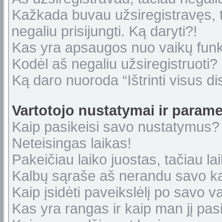
Kažkada buvau užsiregistravęs, ta
negaliu prisijungti. Ką daryti?!
Kas yra apsaugos nuo vaikų fun
Kodėl aš negaliu užsiregistruoti?
Ką daro nuoroda “Ištrinti visus di
Vartotojo nustatymai ir parame
Kaip pasikeisi savo nustatymus?
Neteisingas laikas!
Pakeičiau laiko juostas, tačiau lai
Kalbų sąraše aš nerandu savo ka
Kaip įsidėti paveikslėlį po savo v
Kas yra rangas ir kaip man jį pasi