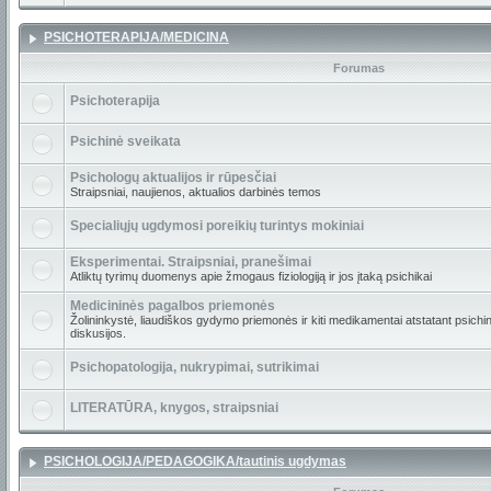
PSICHOTERAPIJA/MEDICINA
Forumas
Psichoterapija
Psichinė sveikata
Psichologų aktualijos ir rūpesčiai
Straipsniai, naujienos, aktualios darbinės temos
Specialiųjų ugdymosi poreikių turintys mokiniai
Eksperimentai. Straipsniai, pranešimai
Atliktų tyrimų duomenys apie žmogaus fiziologiją ir jos įtaką psichikai
Medicininės pagalbos priemonės
Žolininkystė, liaudiškos gydymo priemonės ir kiti medikamentai atstatant psichin
diskusijos.
Psichopatologija, nukrypimai, sutrikimai
LITERATŪRA, knygos, straipsniai
PSICHOLOGIJA/PEDAGOGIKA/tautinis ugdymas