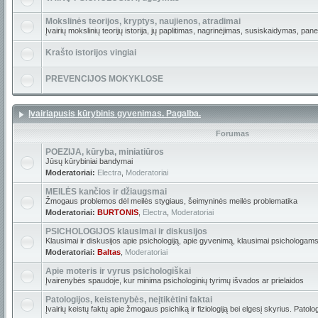
Mokslinės teorijos, kryptys, naujienos, atradimai
Įvairių mokslinių teorijų istorija, jų paplitimas, nagrinėjimas, susiskaidymas, pan
Krašto istorijos vingiai
PREVENCIJOS MOKYKLOSE
Įvairiapusis kūrybinis gyvenimas. Pagalba.
Forumas
POEZIJA, kūryba, miniatiūros
Jūsų kūrybiniai bandymai
Moderatoriai:
Electra
,
Moderatoriai
MEILĖS kančios ir džiaugsmai
Žmogaus problemos dėl meilės stygiaus, šeimyninės meilės problematika
Moderatoriai:
BURTONIS
,
Electra
,
Moderatoriai
PSICHOLOGIJOS klausimai ir diskusijos
Klausimai ir diskusijos apie psichologiją, apie gyvenimą, klausimai psichologams
Moderatoriai:
Baltas
,
Moderatoriai
Apie moteris ir vyrus psichologiškai
Įvairenybės spaudoje, kur minima psichologinių tyrimų išvados ar prielaidos
Patologijos, keistenybės, neįtikėtini faktai
Įvairių keistų faktų apie žmogaus psichiką ir fiziologiją bei elgesį skyrius. Patolo