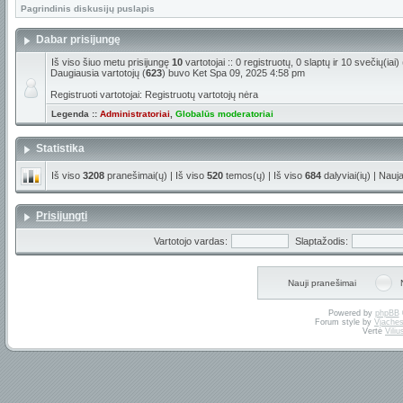
Pagrindinis diskusijų puslapis
Dabar prisijungę
Iš viso šiuo metu prisijungę
10
vartotojai :: 0 registruotų, 0 slaptų ir 10 svečių(ia
Daugiausia vartotojų (
623
) buvo Ket Spa 09, 2025 4:58 pm
Registruoti vartotojai: Registruotų vartotojų nėra
Legenda ::
Administratoriai
,
Globalūs moderatoriai
Statistika
Iš viso
3208
pranešimai(ų) | Iš viso
520
temos(ų) | Iš viso
684
dalyviai(ių) | Nauj
Prisijungti
Vartotojo vardas:
Slaptažodis:
Nauji pranešimai
Powered by
phpBB
Forum style by
Vjaches
Vertė
Vili