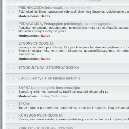
Forumas
PSICHOLOGIJA informacija besidomintiems
Psichologinės žinios, straipsniai, referatai, diplominių ištraukos, psichologinė pa
Moderatorius:
Baltas
PEDAGOGIKA, Pedagoginė psichologija, tautinis ugdymas
Pagalba mokytojams, pedagogams, psichologijos mokytojams. Aktualūs straipsni
klausimai ir naujos mokymo gairės.
Moderatorius:
Baltas
ETNOPSICHOLOGIJA
Lietuvių ir kitų tautų psichologija. Etnopsichologinės bendravimo problemos. Etn
Etnopsichologija mokymo procese. Straipsniai, gyvenimiški patyrimai, diskusijos. 
mastysena.
Moderatorius:
Baltas
ETNOKULTŪRA, ETNOPEDAGOGIKA
Lietuvių santykiai su kitomis tautomis
SAPNAI,psichologinės interpretacijos
Sapnai, jų reikšmės, asmeniniai regėjimai, pranašingi sapnai ir t.t.
Moderatoriai:
Hestija
,
Moderatoriai
TESTAI
Testai meilės ir partnerystės, bendravimo, profesijos ir karjeros, jūsų privalumai i
KŪRYBOS PSICHOLOGIJA
Viskas, kas veikia kūrybą, informacija-diskusijos apie tai, kas yra kūrybos psich
VAIKŲ PSICHOLOGIJA, ugdymas