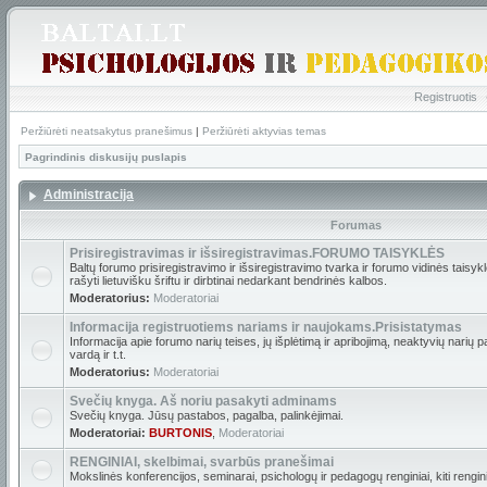
Registruotis
Peržiūrėti neatsakytus pranešimus
|
Peržiūrėti aktyvias temas
Pagrindinis diskusijų puslapis
Administracija
Forumas
Prisiregistravimas ir išsiregistravimas.FORUMO TAISYKLĖS
Baltų forumo prisiregistravimo ir išsiregistravimo tvarka ir forumo vidinės tais
rašyti lietuvišku šriftu ir dirbtinai nedarkant bendrinės kalbos.
Moderatorius:
Moderatoriai
Informacija registruotiems nariams ir naujokams.Prisistatymas
Informacija apie forumo narių teises, jų išplėtimą ir apribojimą, neaktyvių narių 
vardą ir t.t.
Moderatorius:
Moderatoriai
Svečių knyga. Aš noriu pasakyti adminams
Svečių knyga. Jūsų pastabos, pagalba, palinkėjimai.
Moderatoriai:
BURTONIS
,
Moderatoriai
RENGINIAI, skelbimai, svarbūs pranešimai
Mokslinės konferencijos, seminarai, psichologų ir pedagogų renginiai, kiti renginia