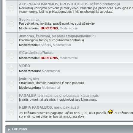
AIDS,NARKOMANIJOS, PROSTITUCIJOS, lošimo prevencija
Narkotikų vartojimo prevencija mokykloje. Prostitucijos prevencija. Aids ligos ir
visuomenėje, lošimo priklausomybės ir kiti psichologiniai aspektai.
Sveikinimai.
Pasveikinkite, linkėkite, pradžiuginkite, susirašinėkite
Moderatoriai:
BURTONIS
,
Moderatoriai
Jumoras, žaidimai, plepalai atsipalaidavimui:)
Psichologinių įtampų sureguliavimo centras:))
Moderatoriai:
Šešėlis
,
Moderatoriai
Siūlau/Ieškau/Radau
Moderatoriai:
BURTONIS
,
Moderatoriai
VIDEO
Moderatorius:
Moderatoriai
Įvairenybės
Straipsniai, įdomios naujienos iš viso pasaulio
Moderatorius:
Moderatoriai
PAGALBA teisiniais, psichologiniais klausimais
Įvairūs patarimai teisiniais ir psichologiniais klausimais.
REIKIA PAGALBOS, noriu paklausti
Jei kažkam prisireikė pagalbos, aišku ne 01, 02, 03 ir panašių
Jei kažkuo for
sprendimo, rašykite, jei bus žinančių, atsakys.
Forumas