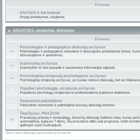
Forumas
KNYGOS ir kiti leidiniai
Knygų pristatymas, naujienos
ARCHYVAS, straipsniai, diskusijos
Forumas
Psichologijos ir pedagogikos diskusijų archyvas
Psichologijos ir pedagogikos mokslams ir diskusijoms priskiriamos temos, kur
diskutuojamos ir aptariamos.
Įvairenybių archyvas
Įvairenybės iš viso pasaulio ir pasenusios informacijos talpykla.
Psichologinių straipsnių psichologams archyvas
Psichologinių straipsnių archyvas, po kuriais nebuvo diskusijų, bet turi išliekam
Populiari psichologija, straipsnių archyvas
Populiarūs psichologų straipsniai ne profesionalams įvairiuose leidiniuose
Paskutiniai palinkėjimai
Paskutinės nuomonės ir palinkėjimai buvusių diskusijų temoms.
Šiukšlynas, PRAŽUVA
Praradusių prasmę ir nenaudingų, beverčių diskusijų šalinimo vieta, kurias per
automatiškai, lygiai po 7 dienų. Šią procedūra atliks pati programa, todėl norint
galimybė spėti nusikopijuoti.
Ištrinti visus diskusijų sausainėlius
|
Komanda