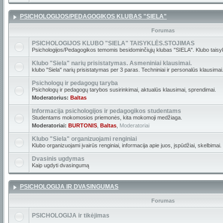
PSICHOLOGIJOS/PEDAGOGIKOS KLUBAS "SIELA"
Forumas
PSICHOLOGIJOS KLUBO "SIELA" TAISYKLĖS.STOJIMAS
Psichologijos/Pedagogikos temomis besidominčiųjų klubas "SIELA". Klubo taisyk
Klubo "Siela" narių prisistatymas. Asmeniniai klausimai.
klubo "Siela" narių prisistatymas per 3 paras. Techniniai ir personalūs klausimai
Psichologų ir pedagogų taryba
Psichologų ir pedagogų tarybos susirinkimai, aktualūs klausimai, sprendimai.
Moderatorius:
Baltas
Informacija psichologijos ir pedagogikos studentams
Studentams mokomosios priemonės, kita mokomoji medžiaga.
Moderatoriai:
BURTONIS
,
Baltas
,
Moderatoriai
Klubo "Siela" organizuojami renginiai
Klubo organizuojami įvairūs renginiai, informacija apie juos, įspūdžiai, skelbimai.
Dvasinis ugdymas
Kaip ugdyti dvasingumą
PSICHOLOGIJA IR DVASINGUMAS
Forumas
PSICHOLOGIJA ir tikėjimas