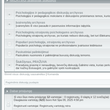
ARCHYVAS, straipsniai, diskusijos
Psichologijos ir pedagogikos diskusijų archyvas
Psichologijos ir pedagogikos mokslams ir diskusijoms priskiriamos temos, kuri
Įvairenybių archyvas
Įvairenybės iš viso pasaulio ir pasenusios informacijos talpykla.
Psichologinių straipsnių psichologams archyvas
Psichologinių straipsnių archyvas, po kuriais nebuvo diskusijų, bet turi išliekam
Populiari psichologija, straipsnių archyvas
Populiarūs psichologų straipsniai ne profesionalams įvairiuose leidiniuose
Paskutiniai palinkėjimai
Paskutinės nuomonės ir palinkėjimai buvusių diskusijų temoms.
Šiukšlynas, PRAŽUVA
Praradusių prasmę ir nenaudingų, beverčių diskusijų šalinimo vieta, kurias perkė
dar kažką išsisaugoti, yra galimybė spėti nusikopijuoti.
Ištrinti visus diskusijų sausainėlius
|
Komanda
Pagrindinis diskusijų puslapis
Dabar prisijungę
Iš viso šiuo metu prisijungę
12
vartotojai :: 0 registruotų, 0 slaptų ir 12 svečių(ia
Daugiausia vartotojų (
623
) buvo Ket Spa 09, 2025 4:58 pm
Registruoti vartotojai: Registruotų vartotojų nėra