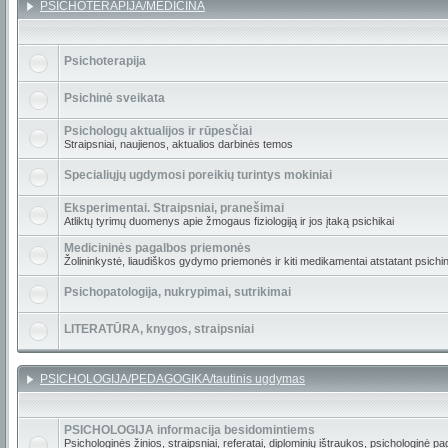
PSICHOTERAPIJA/MEDICINA
Psichoterapija
Psichinė sveikata
Psichologų aktualijos ir rūpesčiai
Straipsniai, naujienos, aktualios darbinės temos
Specialiųjų ugdymosi poreikių turintys mokiniai
Eksperimentai. Straipsniai, pranešimai
Atliktų tyrimų duomenys apie žmogaus fiziologiją ir jos įtaką psichikai
Medicininės pagalbos priemonės
Žolininkystė, liaudiškos gydymo priemonės ir kiti medikamentai atstatant psichinę
Psichopatologija, nukrypimai, sutrikimai
LITERATŪRA, knygos, straipsniai
PSICHOLOGIJA/PEDAGOGIKA/tautinis ugdymas
PSICHOLOGIJA informacija besidomintiems
Psichologinės žinios, straipsniai, referatai, diplominių ištraukos, psichologinė pa