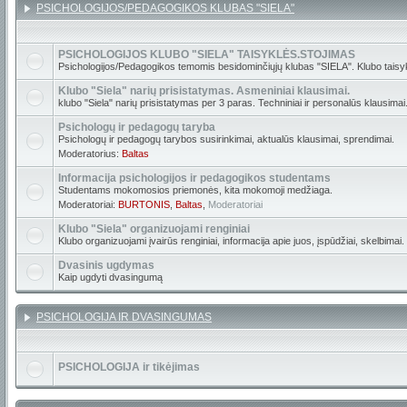
PSICHOLOGIJOS/PEDAGOGIKOS KLUBAS "SIELA"
PSICHOLOGIJOS KLUBO "SIELA" TAISYKLĖS.STOJIMAS
Psichologijos/Pedagogikos temomis besidominčiųjų klubas "SIELA". Klubo taisyk
Klubo "Siela" narių prisistatymas. Asmeniniai klausimai.
klubo "Siela" narių prisistatymas per 3 paras. Techniniai ir personalūs klausimai
Psichologų ir pedagogų taryba
Psichologų ir pedagogų tarybos susirinkimai, aktualūs klausimai, sprendimai.
Moderatorius:
Baltas
Informacija psichologijos ir pedagogikos studentams
Studentams mokomosios priemonės, kita mokomoji medžiaga.
Moderatoriai:
BURTONIS
,
Baltas
,
Moderatoriai
Klubo "Siela" organizuojami renginiai
Klubo organizuojami įvairūs renginiai, informacija apie juos, įspūdžiai, skelbimai.
Dvasinis ugdymas
Kaip ugdyti dvasingumą
PSICHOLOGIJA IR DVASINGUMAS
PSICHOLOGIJA ir tikėjimas