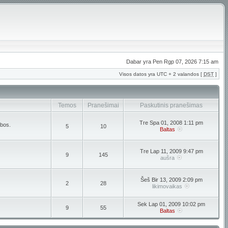
Dabar yra Pen Rgp 07, 2026 7:15 am
Visos datos yra UTC + 2 valandos [
DST
]
Temos
Pranešimai
Paskutinis pranešimas
Tre Spa 01, 2008 1:11 pm
lbos.
5
10
Baltas
Tre Lap 11, 2009 9:47 pm
9
145
aušra
Šeš Bir 13, 2009 2:09 pm
2
28
likimovaikas
Sek Lap 01, 2009 10:02 pm
9
55
Baltas