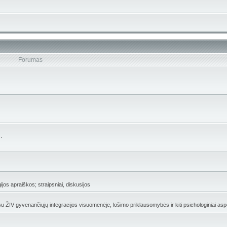
Forumas
.
gijos apraiškos; straipsniai, diskusijos
 su ŽIV gyvenančiųjų integracijos visuomenėje, lošimo priklausomybės ir kiti psichologiniai asp