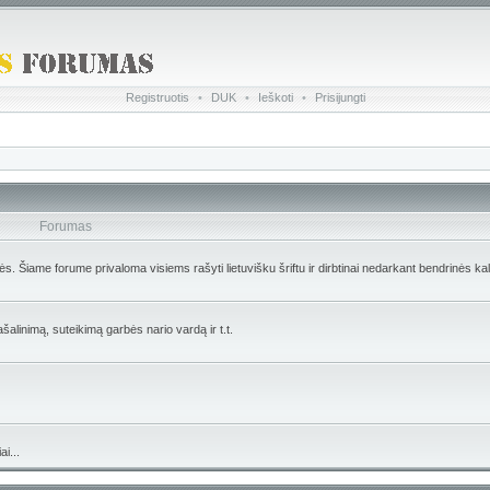
Registruotis
•
DUK
•
Ieškoti
•
Prisijungti
Forumas
lės. Šiame forume privaloma visiems rašyti lietuvišku šriftu ir dirbtinai nedarkant bendrinės ka
ašalinimą, suteikimą garbės nario vardą ir t.t.
i...