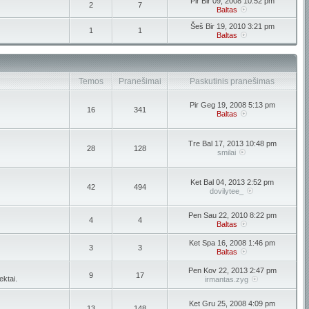
Pir Bir 09, 2008 10:52 pm
2
7
Baltas
Šeš Bir 19, 2010 3:21 pm
1
1
Baltas
Temos
Pranešimai
Paskutinis pranešimas
Pir Geg 19, 2008 5:13 pm
16
341
Baltas
Tre Bal 17, 2013 10:48 pm
28
128
smilai
Ket Bal 04, 2013 2:52 pm
42
494
dovilytee_
Pen Sau 22, 2010 8:22 pm
4
4
Baltas
Ket Spa 16, 2008 1:46 pm
3
3
Baltas
Pen Kov 22, 2013 2:47 pm
9
17
ektai.
irmantas.zyg
Ket Gru 25, 2008 4:09 pm
13
148