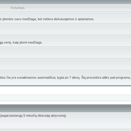
Forumas
os įdomios savo medžiaga, bet nebėra diskutuojamos ir aptariamos.
ąją vertę, kaip įdomi medžiaga.
lus čia yra sunaikinamos automatiškai, lygiai po 7 dienų. Šią procedūra atliks pati programa,
i) (pagal pastarųjų 5 minučių diskusijų aktyvumą)