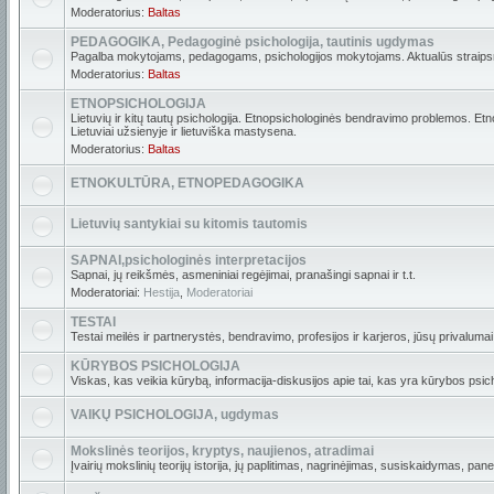
Moderatorius:
Baltas
PEDAGOGIKA, Pedagoginė psichologija, tautinis ugdymas
Pagalba mokytojams, pedagogams, psichologijos mokytojams. Aktualūs straipsni
Moderatorius:
Baltas
ETNOPSICHOLOGIJA
Lietuvių ir kitų tautų psichologija. Etnopsichologinės bendravimo problemos. Etn
Lietuviai užsienyje ir lietuviška mastysena.
Moderatorius:
Baltas
ETNOKULTŪRA, ETNOPEDAGOGIKA
Lietuvių santykiai su kitomis tautomis
SAPNAI,psichologinės interpretacijos
Sapnai, jų reikšmės, asmeniniai regėjimai, pranašingi sapnai ir t.t.
Moderatoriai:
Hestija
,
Moderatoriai
TESTAI
Testai meilės ir partnerystės, bendravimo, profesijos ir karjeros, jūsų privalumai i
KŪRYBOS PSICHOLOGIJA
Viskas, kas veikia kūrybą, informacija-diskusijos apie tai, kas yra kūrybos psich
VAIKŲ PSICHOLOGIJA, ugdymas
Mokslinės teorijos, kryptys, naujienos, atradimai
Įvairių mokslinių teorijų istorija, jų paplitimas, nagrinėjimas, susiskaidymas, pan