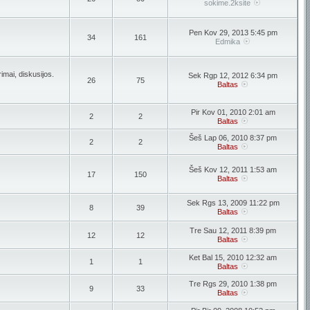
sokime.2ksite
Pen Kov 29, 2013 5:45 pm
34
161
Edmika
imai, diskusijos.
Sek Rgp 12, 2012 6:34 pm
26
75
Baltas
Pir Kov 01, 2010 2:01 am
2
2
Baltas
Šeš Lap 06, 2010 8:37 pm
2
2
Baltas
Šeš Kov 12, 2011 1:53 am
17
150
Baltas
Sek Rgs 13, 2009 11:22 pm
8
39
Baltas
Tre Sau 12, 2011 8:39 pm
12
12
Baltas
Ket Bal 15, 2010 12:32 am
1
1
Baltas
Tre Rgs 29, 2010 1:38 pm
9
33
Baltas