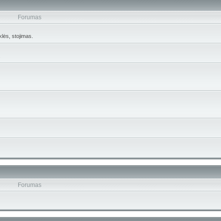
Forumas
lės, stojimas.
.
Forumas