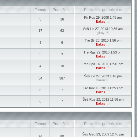
Temos
Pranešimai
Paskutinis pranešimas
Pir Rgs 29, 2008 1:48 am
3
16
Baltas
Šeš Lie 27, 2013 10:36 am
17
63
gilroy
Tre Bir 23, 2010 1:56 pm
3
6
Baltas
Tre Rgs 29, 2010 1:53 pm
3
3
Baltas
Pen Spa 14, 2011 12:31 am
4
10
Baltas
Šeš Lie 27, 2013 1:18 pm
34
367
baron
Tre Kov 10, 2010 12:53 am
5
7
Baltas
Šeš Rgs 22, 2012 11:56 pm
6
7
Baltas
Temos
Pranešimai
Paskutinis pranešimas
Šeš Geg 23, 2009 12:40 pm
26
80