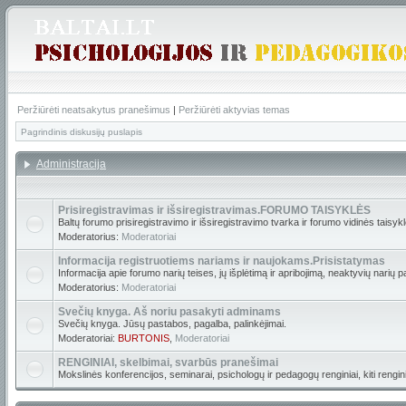
Peržiūrėti neatsakytus pranešimus
|
Peržiūrėti aktyvias temas
Pagrindinis diskusijų puslapis
Administracija
Prisiregistravimas ir išsiregistravimas.FORUMO TAISYKLĖS
Baltų forumo prisiregistravimo ir išsiregistravimo tvarka ir forumo vidinės taisyk
Moderatorius:
Moderatoriai
Informacija registruotiems nariams ir naujokams.Prisistatymas
Informacija apie forumo narių teises, jų išplėtimą ir apribojimą, neaktyvių narių p
Moderatorius:
Moderatoriai
Svečių knyga. Aš noriu pasakyti adminams
Svečių knyga. Jūsų pastabos, pagalba, palinkėjimai.
Moderatoriai:
BURTONIS
,
Moderatoriai
RENGINIAI, skelbimai, svarbūs pranešimai
Mokslinės konferencijos, seminarai, psichologų ir pedagogų renginiai, kiti renginia