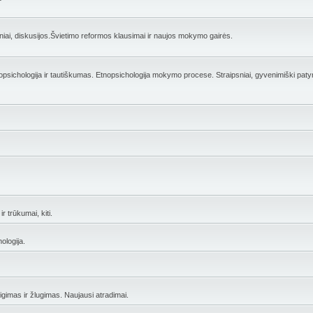
ai, diskusijos.Švietimo reformos klausimai ir naujos mokymo gairės.
opsichologija ir tautiškumas. Etnopsichologija mokymo procese. Straipsniai, gyvenimiški patyr
r trūkumai, kiti.
ologija.
eigimas ir žlugimas. Naujausi atradimai.