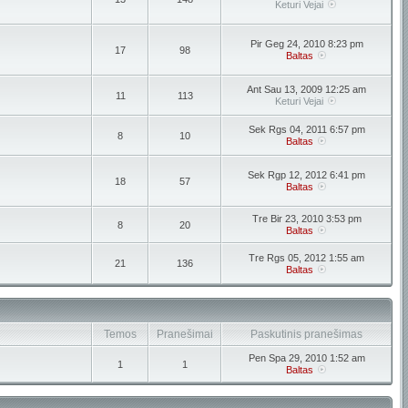
Keturi Vejai
Pir Geg 24, 2010 8:23 pm
17
98
Baltas
Ant Sau 13, 2009 12:25 am
11
113
Keturi Vejai
Sek Rgs 04, 2011 6:57 pm
8
10
Baltas
Sek Rgp 12, 2012 6:41 pm
18
57
Baltas
Tre Bir 23, 2010 3:53 pm
8
20
Baltas
Tre Rgs 05, 2012 1:55 am
21
136
Baltas
Temos
Pranešimai
Paskutinis pranešimas
Pen Spa 29, 2010 1:52 am
1
1
Baltas