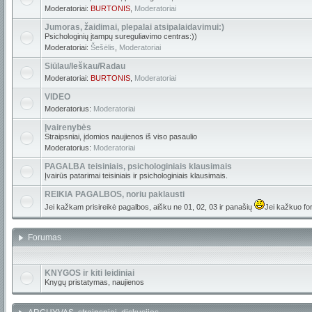
Moderatoriai:
BURTONIS
,
Moderatoriai
Jumoras, žaidimai, plepalai atsipalaidavimui:)
Psichologinių įtampų sureguliavimo centras:))
Moderatoriai:
Šešėlis
,
Moderatoriai
Siūlau/Ieškau/Radau
Moderatoriai:
BURTONIS
,
Moderatoriai
VIDEO
Moderatorius:
Moderatoriai
Įvairenybės
Straipsniai, įdomios naujienos iš viso pasaulio
Moderatorius:
Moderatoriai
PAGALBA teisiniais, psichologiniais klausimais
Įvairūs patarimai teisiniais ir psichologiniais klausimais.
REIKIA PAGALBOS, noriu paklausti
Jei kažkam prisireikė pagalbos, aišku ne 01, 02, 03 ir panašių
Jei kažkuo for
Forumas
KNYGOS ir kiti leidiniai
Knygų pristatymas, naujienos