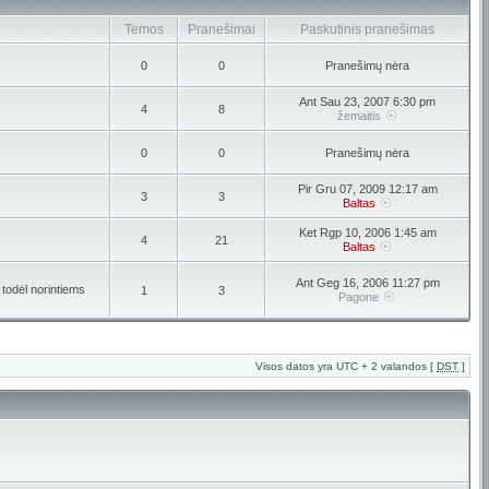
Temos
Pranešimai
Paskutinis pranešimas
0
0
Pranešimų nėra
Ant Sau 23, 2007 6:30 pm
4
8
žemaitis
0
0
Pranešimų nėra
Pir Gru 07, 2009 12:17 am
3
3
Baltas
Ket Rgp 10, 2006 1:45 am
4
21
Baltas
Ant Geg 16, 2006 11:27 pm
 todėl norintiems
1
3
Pagone
Visos datos yra UTC + 2 valandos [
DST
]