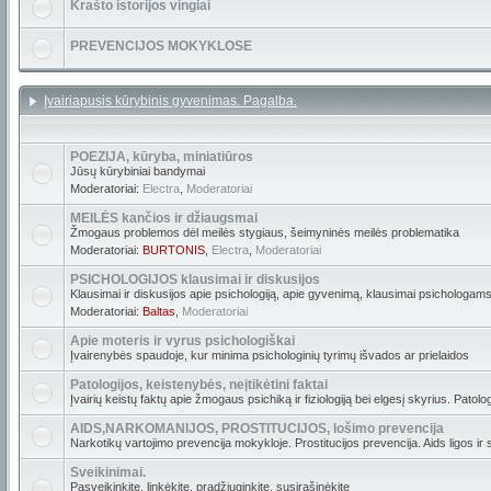
Krašto istorijos vingiai
PREVENCIJOS MOKYKLOSE
Įvairiapusis kūrybinis gyvenimas. Pagalba.
POEZIJA, kūryba, miniatiūros
Jūsų kūrybiniai bandymai
Moderatoriai:
Electra
,
Moderatoriai
MEILĖS kančios ir džiaugsmai
Žmogaus problemos dėl meilės stygiaus, šeimyninės meilės problematika
Moderatoriai:
BURTONIS
,
Electra
,
Moderatoriai
PSICHOLOGIJOS klausimai ir diskusijos
Klausimai ir diskusijos apie psichologiją, apie gyvenimą, klausimai psichologams
Moderatoriai:
Baltas
,
Moderatoriai
Apie moteris ir vyrus psichologiškai
Įvairenybės spaudoje, kur minima psichologinių tyrimų išvados ar prielaidos
Patologijos, keistenybės, neįtikėtini faktai
Įvairių keistų faktų apie žmogaus psichiką ir fiziologiją bei elgesį skyrius. Patolo
AIDS,NARKOMANIJOS, PROSTITUCIJOS, lošimo prevencija
Narkotikų vartojimo prevencija mokykloje. Prostitucijos prevencija. Aids ligos ir
Sveikinimai.
Pasveikinkite, linkėkite, pradžiuginkite, susirašinėkite