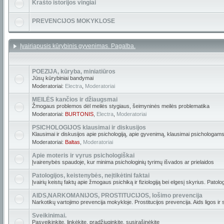
Krašto istorijos vingiai
PREVENCIJOS MOKYKLOSE
Įvairiapusis kūrybinis gyvenimas. Pagalba.
POEZIJA, kūryba, miniatiūros
Jūsų kūrybiniai bandymai
Moderatoriai:
Electra
,
Moderatoriai
MEILĖS kančios ir džiaugsmai
Žmogaus problemos dėl meilės stygiaus, šeimyninės meilės problematika
Moderatoriai:
BURTONIS
,
Electra
,
Moderatoriai
PSICHOLOGIJOS klausimai ir diskusijos
Klausimai ir diskusijos apie psichologiją, apie gyvenimą, klausimai psichologams
Moderatoriai:
Baltas
,
Moderatoriai
Apie moteris ir vyrus psichologiškai
Įvairenybės spaudoje, kur minima psichologinių tyrimų išvados ar prielaidos
Patologijos, keistenybės, neįtikėtini faktai
Įvairių keistų faktų apie žmogaus psichiką ir fiziologiją bei elgesį skyrius. Patolo
AIDS,NARKOMANIJOS, PROSTITUCIJOS, lošimo prevencija
Narkotikų vartojimo prevencija mokykloje. Prostitucijos prevencija. Aids ligos ir
Sveikinimai.
Pasveikinkite, linkėkite, pradžiuginkite, susirašinėkite