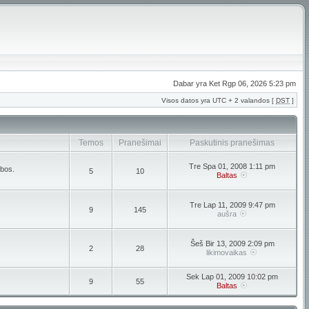
Dabar yra Ket Rgp 06, 2026 5:23 pm
Visos datos yra UTC + 2 valandos [
DST
]
Temos
Pranešimai
Paskutinis pranešimas
Tre Spa 01, 2008 1:11 pm
lbos.
5
10
Baltas
Tre Lap 11, 2009 9:47 pm
9
145
aušra
Šeš Bir 13, 2009 2:09 pm
2
28
likimovaikas
Sek Lap 01, 2009 10:02 pm
9
55
Baltas