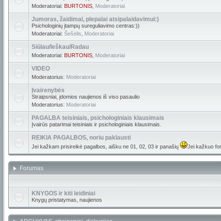
Moderatoriai:
BURTONIS
,
Moderatoriai
Jumoras, žaidimai, plepalai atsipalaidavimui:)
Psichologinių įtampų sureguliavimo centras:))
Moderatoriai:
Šešėlis
,
Moderatoriai
Siūlau/Ieškau/Radau
Moderatoriai:
BURTONIS
,
Moderatoriai
VIDEO
Moderatorius:
Moderatoriai
Įvairenybės
Straipsniai, įdomios naujienos iš viso pasaulio
Moderatorius:
Moderatoriai
PAGALBA teisiniais, psichologiniais klausimais
Įvairūs patarimai teisiniais ir psichologiniais klausimais.
REIKIA PAGALBOS, noriu paklausti
Jei kažkam prisireikė pagalbos, aišku ne 01, 02, 03 ir panašių
Jei kažkuo for
Forumas
KNYGOS ir kiti leidiniai
Knygų pristatymas, naujienos