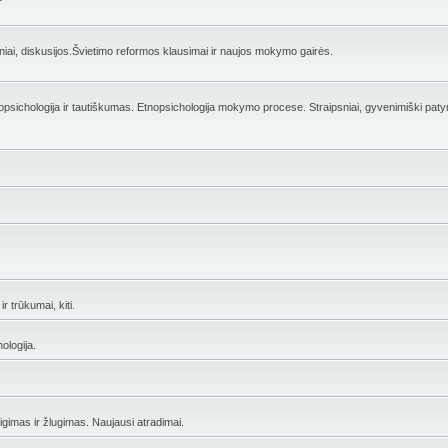
ai, diskusijos.Švietimo reformos klausimai ir naujos mokymo gairės.
opsichologija ir tautiškumas. Etnopsichologija mokymo procese. Straipsniai, gyvenimiški patyr
r trūkumai, kiti.
ologija.
eigimas ir žlugimas. Naujausi atradimai.