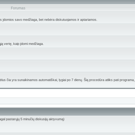
Forumas
os įdomios savo medžiaga, bet nebėra diskutuojamos ir aptariamos.
ąją vertę, kaip įdomi medžiaga.
lus čia yra sunaikinamos automatiškai, lygiai po 7 dienų. Šią procedūra atliks pati programa,
 (pagal pastarųjų 5 minučių diskusijų aktyvumą)