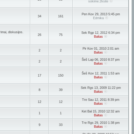
sokime.2ksite
Pen Kov 29, 2013 5:45 pm
34
161
Edmika
imai, diskusijos.
Sek Rgp 12, 2012 6:34 pm
26
75
Baltas
Pir Kov 01, 2010 2:01 am
2
2
Baltas
Šeš Lap 06, 2010 8:37 pm
2
2
Baltas
Šeš Kov 12, 2011 1:53 am
17
150
Baltas
Sek Rgs 13, 2009 11:22 pm
8
39
Baltas
Tre Sau 12, 2011 8:39 pm
12
12
Baltas
Ket Bal 15, 2010 12:32 am
1
1
Baltas
Tre Rgs 29, 2010 1:38 pm
9
33
Baltas