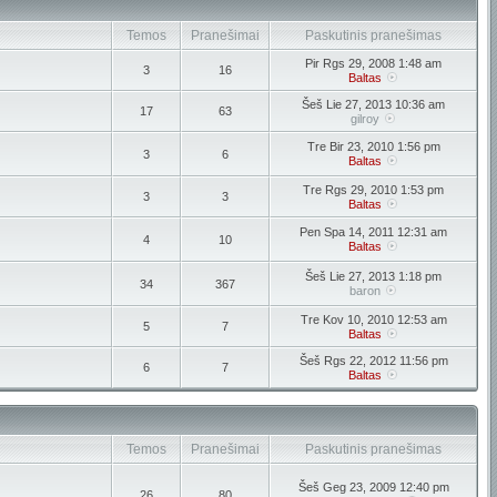
Temos
Pranešimai
Paskutinis pranešimas
Pir Rgs 29, 2008 1:48 am
3
16
Baltas
Šeš Lie 27, 2013 10:36 am
17
63
gilroy
Tre Bir 23, 2010 1:56 pm
3
6
Baltas
Tre Rgs 29, 2010 1:53 pm
3
3
Baltas
Pen Spa 14, 2011 12:31 am
4
10
Baltas
Šeš Lie 27, 2013 1:18 pm
34
367
baron
Tre Kov 10, 2010 12:53 am
5
7
Baltas
Šeš Rgs 22, 2012 11:56 pm
6
7
Baltas
Temos
Pranešimai
Paskutinis pranešimas
Šeš Geg 23, 2009 12:40 pm
26
80