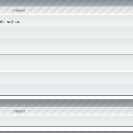
Forumas
lės, stojimas.
.
Forumas