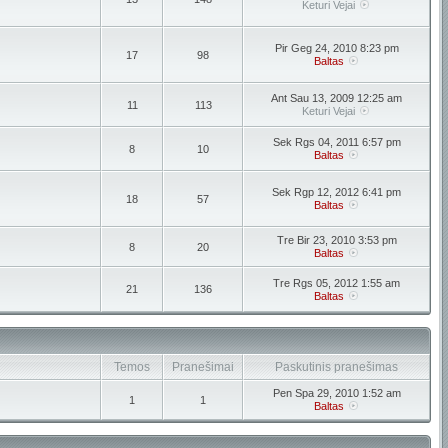
Keturi Vejai
Pir Geg 24, 2010 8:23 pm
17
98
Baltas
Ant Sau 13, 2009 12:25 am
11
113
Keturi Vejai
Sek Rgs 04, 2011 6:57 pm
8
10
Baltas
Sek Rgp 12, 2012 6:41 pm
18
57
Baltas
Tre Bir 23, 2010 3:53 pm
8
20
Baltas
Tre Rgs 05, 2012 1:55 am
21
136
Baltas
Temos
Pranešimai
Paskutinis pranešimas
Pen Spa 29, 2010 1:52 am
1
1
Baltas