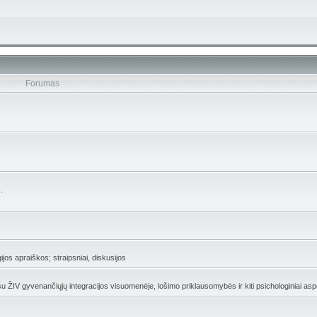
Forumas
.
gijos apraiškos; straipsniai, diskusijos
 su ŽIV gyvenančiųjų integracijos visuomenėje, lošimo priklausomybės ir kiti psichologiniai asp