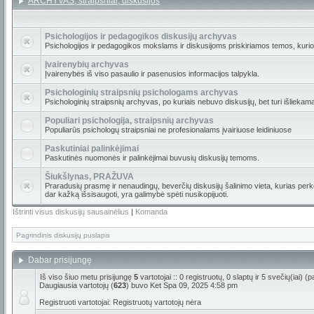
ARCHYVAS, straipsniai, diskusijos
Psichologijos ir pedagogikos diskusijų archyvas
Psichologijos ir pedagogikos mokslams ir diskusijoms priskiriamos temos, kuri
Įvairenybių archyvas
Įvairenybės iš viso pasaulio ir pasenusios informacijos talpykla.
Psichologinių straipsnių psichologams archyvas
Psichologinių straipsnių archyvas, po kuriais nebuvo diskusijų, bet turi išliekam
Populiari psichologija, straipsnių archyvas
Populiarūs psichologų straipsniai ne profesionalams įvairiuose leidiniuose
Paskutiniai palinkėjimai
Paskutinės nuomonės ir palinkėjimai buvusių diskusijų temoms.
Šiukšlynas, PRAŽUVA
Praradusių prasmę ir nenaudingų, beverčių diskusijų šalinimo vieta, kurias perkė
dar kažką išsisaugoti, yra galimybė spėti nusikopijuoti.
Ištrinti visus diskusijų sausainėlius
|
Komanda
Pagrindinis diskusijų puslapis
Dabar prisijungę
Iš viso šiuo metu prisijungę
5
vartotojai :: 0 registruotų, 0 slaptų ir 5 svečių(iai)
Daugiausia vartotojų (
623
) buvo Ket Spa 09, 2025 4:58 pm
Registruoti vartotojai: Registruotų vartotojų nėra