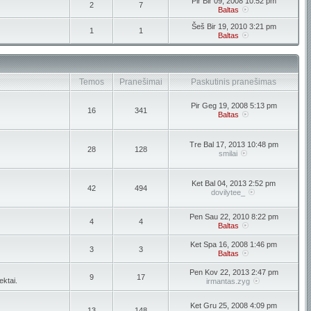
Pir Bir 09, 2008 10:52 pm
2
7
Baltas
Šeš Bir 19, 2010 3:21 pm
1
1
Baltas
Temos
Pranešimai
Paskutinis pranešimas
Pir Geg 19, 2008 5:13 pm
16
341
Baltas
Tre Bal 17, 2013 10:48 pm
28
128
smilai
Ket Bal 04, 2013 2:52 pm
42
494
dovilytee_
Pen Sau 22, 2010 8:22 pm
4
4
Baltas
Ket Spa 16, 2008 1:46 pm
3
3
Baltas
Pen Kov 22, 2013 2:47 pm
9
17
ektai.
irmantas.zyg
Ket Gru 25, 2008 4:09 pm
13
148