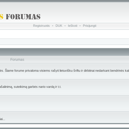
Registruotis
•
DUK
•
Ieškoti
•
Prisijungti
Forumas
lės. Šiame forume privaloma visiems rašyti lietuvišku šriftu ir dirbtinai nedarkant bendrinės ka
ašalinimą, suteikimą garbės nario vardą ir t.t.
i...