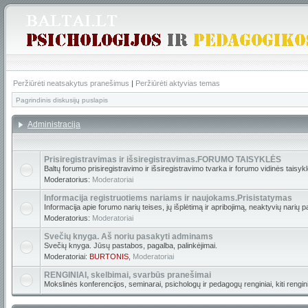
Peržiūrėti neatsakytus pranešimus
|
Peržiūrėti aktyvias temas
Pagrindinis diskusijų puslapis
Administracija
Prisiregistravimas ir išsiregistravimas.FORUMO TAISYKLĖS
Baltų forumo prisiregistravimo ir išsiregistravimo tvarka ir forumo vidinės taisyk
Moderatorius:
Moderatoriai
Informacija registruotiems nariams ir naujokams.Prisistatymas
Informacija apie forumo narių teises, jų išplėtimą ir apribojimą, neaktyvių narių p
Moderatorius:
Moderatoriai
Svečių knyga. Aš noriu pasakyti adminams
Svečių knyga. Jūsų pastabos, pagalba, palinkėjimai.
Moderatoriai:
BURTONIS
,
Moderatoriai
RENGINIAI, skelbimai, svarbūs pranešimai
Mokslinės konferencijos, seminarai, psichologų ir pedagogų renginiai, kiti renginia