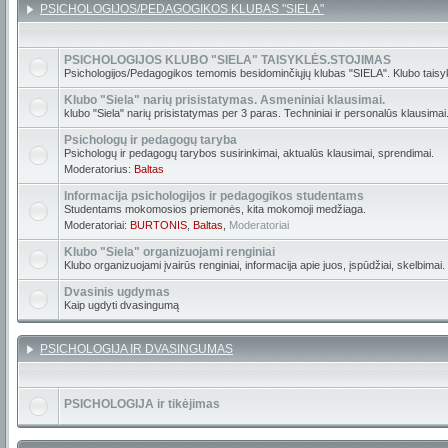
PSICHOLOGIJOS/PEDAGOGIKOS KLUBAS "SIELA"
PSICHOLOGIJOS KLUBO "SIELA" TAISYKLĖS.STOJIMAS
Psichologijos/Pedagogikos temomis besidominčiųjų klubas "SIELA". Klubo taisyk
Klubo "Siela" narių prisistatymas. Asmeniniai klausimai.
klubo "Siela" narių prisistatymas per 3 paras. Techniniai ir personalūs klausimai
Psichologų ir pedagogų taryba
Psichologų ir pedagogų tarybos susirinkimai, aktualūs klausimai, sprendimai.
Moderatorius:
Baltas
Informacija psichologijos ir pedagogikos studentams
Studentams mokomosios priemonės, kita mokomoji medžiaga.
Moderatoriai:
BURTONIS
,
Baltas
,
Moderatoriai
Klubo "Siela" organizuojami renginiai
Klubo organizuojami įvairūs renginiai, informacija apie juos, įspūdžiai, skelbimai.
Dvasinis ugdymas
Kaip ugdyti dvasingumą
PSICHOLOGIJA IR DVASINGUMAS
PSICHOLOGIJA ir tikėjimas