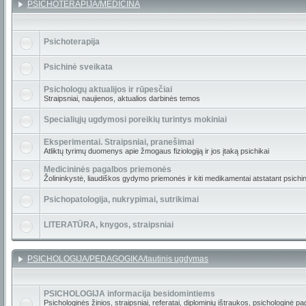
PSICHOTERAPIJA/MEDICINA
Psichoterapija
Psichinė sveikata
Psichologų aktualijos ir rūpesčiai
Straipsniai, naujienos, aktualios darbinės temos
Specialiųjų ugdymosi poreikių turintys mokiniai
Eksperimentai. Straipsniai, pranešimai
Atliktų tyrimų duomenys apie žmogaus fiziologiją ir jos įtaką psichikai
Medicininės pagalbos priemonės
Žolininkystė, liaudiškos gydymo priemonės ir kiti medikamentai atstatant psichinę
Psichopatologija, nukrypimai, sutrikimai
LITERATŪRA, knygos, straipsniai
PSICHOLOGIJA/PEDAGOGIKA/tautinis ugdymas
PSICHOLOGIJA informacija besidomintiems
Psichologinės žinios, straipsniai, referatai, diplominių ištraukos, psichologinė pa