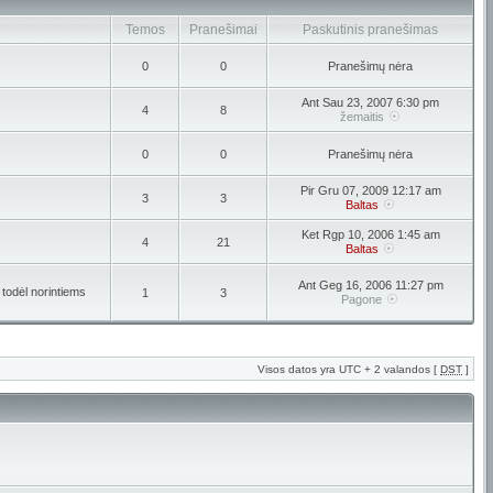
Temos
Pranešimai
Paskutinis pranešimas
0
0
Pranešimų nėra
Ant Sau 23, 2007 6:30 pm
4
8
žemaitis
0
0
Pranešimų nėra
Pir Gru 07, 2009 12:17 am
3
3
Baltas
Ket Rgp 10, 2006 1:45 am
4
21
Baltas
Ant Geg 16, 2006 11:27 pm
 todėl norintiems
1
3
Pagone
Visos datos yra UTC + 2 valandos [
DST
]