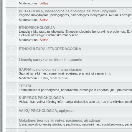
Moderatorius:
Baltas
PEDAGOGIKA, Pedagoginė psichologija, tautinis ugdymas
Pagalba mokytojams, pedagogams, psichologijos mokytojams. Aktualūs straipsni
Moderatorius:
Baltas
ETNOPSICHOLOGIJA
Lietuvių ir kitų tautų psichologija. Etnopsichologinės bendravimo problemos. Etn
Lietuviai užsienyje ir lietuviška mastysena.
Moderatorius:
Baltas
ETNOKULTŪRA, ETNOPEDAGOGIKA
Lietuvių santykiai su kitomis tautomis
SAPNAI,psichologinės interpretacijos
Sapnai, jų reikšmės, asmeniniai regėjimai, pranašingi sapnai ir t.t.
Moderatoriai:
Hestija
,
Moderatoriai
TESTAI
Testai meilės ir partnerystės, bendravimo, profesijos ir karjeros, jūsų privalumai i
KŪRYBOS PSICHOLOGIJA
Viskas, kas veikia kūrybą, informacija-diskusijos apie tai, kas yra kūrybos psich
VAIKŲ PSICHOLOGIJA, ugdymas
Mokslinės teorijos, kryptys, naujienos, atradimai
Įvairių mokslinių teorijų istorija, jų paplitimas, nagrinėjimas, susiskaidymas, pan