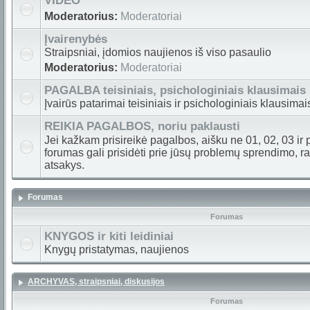
VIDEO
Moderatorius:
Moderatoriai
Įvairenybės
Straipsniai, įdomios naujienos iš viso pasaulio
Moderatorius:
Moderatoriai
PAGALBA teisiniais, psichologiniais klausimais
Įvairūs patarimai teisiniais ir psichologiniais klausimai
REIKIA PAGALBOS, noriu paklausti
Jei kažkam prisireikė pagalbos, aišku ne 01, 02, 03 ir
forumas gali prisidėti prie jūsų problemų sprendimo, raš
atsakys.
Forumas
Forumas
KNYGOS ir kiti leidiniai
Knygų pristatymas, naujienos
ARCHYVAS, straipsniai, diskusijos
Forumas