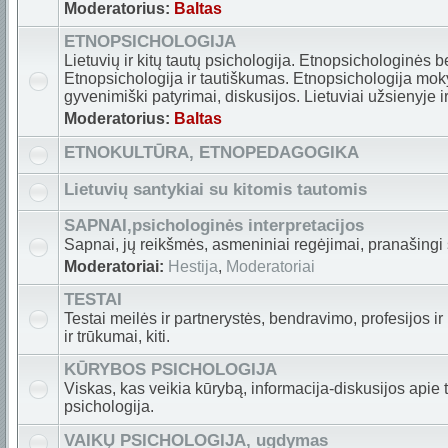
Moderatorius:
Baltas
ETNOPSICHOLOGIJA
Lietuvių ir kitų tautų psichologija. Etnopsichologinės
Etnopsichologija ir tautiškumas. Etnopsichologija mok
gyvenimiški patyrimai, diskusijos. Lietuviai užsienyje i
Moderatorius:
Baltas
ETNOKULTŪRA, ETNOPEDAGOGIKA
Lietuvių santykiai su kitomis tautomis
SAPNAI,psichologinės interpretacijos
Sapnai, jų reikšmės, asmeniniai regėjimai, pranašingi sa
Moderatoriai:
Hestija
,
Moderatoriai
TESTAI
Testai meilės ir partnerystės, bendravimo, profesijos ir
ir trūkumai, kiti.
KŪRYBOS PSICHOLOGIJA
Viskas, kas veikia kūrybą, informacija-diskusijos apie 
psichologija.
VAIKŲ PSICHOLOGIJA, ugdymas