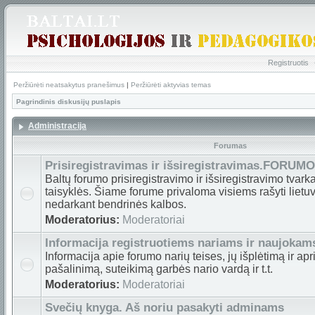
Registruotis
Peržiūrėti neatsakytus pranešimus
|
Peržiūrėti aktyvias temas
Pagrindinis diskusijų puslapis
Administracija
Forumas
Prisiregistravimas ir išsiregistravimas.FORU
Baltų forumo prisiregistravimo ir išsiregistravimo tvark
taisyklės. Šiame forume privaloma visiems rašyti lietuviš
nedarkant bendrinės kalbos.
Moderatorius:
Moderatoriai
Informacija registruotiems nariams ir naujokam
Informacija apie forumo narių teises, jų išplėtimą ir ap
pašalinimą, suteikimą garbės nario vardą ir t.t.
Moderatorius:
Moderatoriai
Svečių knyga. Aš noriu pasakyti adminams