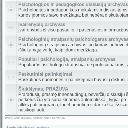
Psichologijos ir pedagogikos diskusijų archyvas
Psichologijos ir pedagogikos mokslams ir diskusijoms
kurios įdomios savo medžiaga, bet nebėra diskutuojam
Įvairenybių archyvas
Įvairenybės iš viso pasaulio ir pasenusios informacijos
Psichologinių straipsnių psichologams archyva
Psichologinių straipsnių archyvas, po kuriais nebuvo di
išliekamąją vertę, kaip įdomi medžiaga.
Populiari psichologija, straipsnių archyvas
Populiarūs psichologų straipsniai ne profesionalams įv
Paskutiniai palinkėjimai
Paskutinės nuomonės ir palinkėjimai buvusių diskusi
Šiukšlynas, PRAŽUVA
Praradusių prasmę ir nenaudingų, beverčių diskusijų ša
perkėlus čia yra sunaikinamos automatiškai, lygiai po
atliks pati programa, todėl norintiems dar kažką išsisa
nusikopijuoti.
Ištrinti visus diskusijų sausainėlius
|
Komanda
Pagrindinis diskusijų puslapis