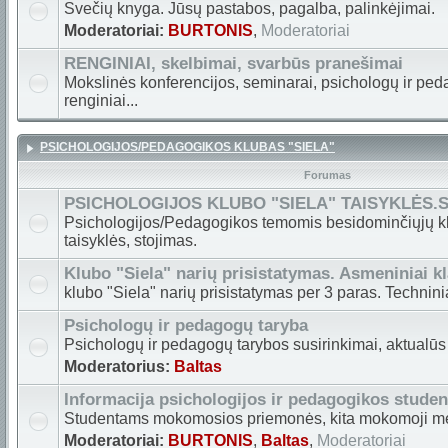
Svečių knyga. Jūsų pastabos, pagalba, palinkėjimai.
Moderatoriai:
BURTONIS
,
Moderatoriai
RENGINIAI, skelbimai, svarbūs pranešimai
Mokslinės konferencijos, seminarai, psichologų ir peda
renginiai...
PSICHOLOGIJOS/PEDAGOGIKOS KLUBAS "SIELA"
Forumas
PSICHOLOGIJOS KLUBO "SIELA" TAISYKLĖS.
Psichologijos/Pedagogikos temomis besidominčiųjų k
taisyklės, stojimas.
Klubo "Siela" narių prisistatymas. Asmeniniai k
klubo "Siela" narių prisistatymas per 3 paras. Technini
Psichologų ir pedagogų taryba
Psichologų ir pedagogų tarybos susirinkimai, aktualūs
Moderatorius:
Baltas
Informacija psichologijos ir pedagogikos stude
Studentams mokomosios priemonės, kita mokomoji m
Moderatoriai:
BURTONIS
,
Baltas
,
Moderatoriai