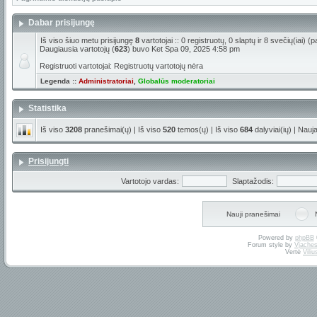
Dabar prisijungę
Iš viso šiuo metu prisijungę
8
vartotojai :: 0 registruotų, 0 slaptų ir 8 svečių(iai)
Daugiausia vartotojų (
623
) buvo Ket Spa 09, 2025 4:58 pm
Registruoti vartotojai: Registruotų vartotojų nėra
Legenda ::
Administratoriai
,
Globalūs moderatoriai
Statistika
Iš viso
3208
pranešimai(ų) | Iš viso
520
temos(ų) | Iš viso
684
dalyviai(ių) | Nauj
Prisijungti
Vartotojo vardas:
Slaptažodis:
Nauji pranešimai
Powered by
phpBB
Forum style by
Vjaches
Vertė
Vili