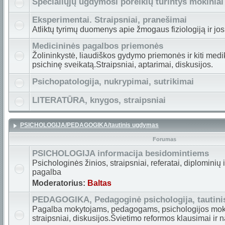
Specialiųjų ugdymosi poreikių turintys mokiniai
Eksperimentai. Straipsniai, pranešimai
Atliktų tyrimų duomenys apie žmogaus fiziologiją ir jos
Medicininės pagalbos priemonės
Žolininkystė, liaudiškos gydymo priemonės ir kiti medi
psichinę sveikatą.Straipsniai, aptarimai, diskusijos.
Psichopatologija, nukrypimai, sutrikimai
LITERATŪRA, knygos, straipsniai
PSICHOLOGIJA/PEDAGOGIKA/tautinis ugdymas
Forumas
PSICHOLOGIJA informacija besidomintiems
Psichologinės žinios, straipsniai, referatai, diplominių
pagalba
Moderatorius:
Baltas
PEDAGOGIKA, Pedagoginė psichologija, tautin
Pagalba mokytojams, pedagogams, psichologijos mok
straipsniai, diskusijos.Švietimo reformos klausimai ir