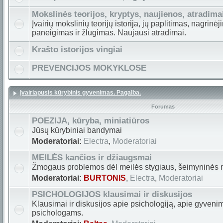
Mokslinės teorijos, kryptys, naujienos, atradima
Įvairių mokslinių teorijų istorija, jų paplitimas, nagrin
paneigimas ir žlugimas. Naujausi atradimai.
Krašto istorijos vingiai
PREVENCIJOS MOKYKLOSE
Įvairiapusis kūrybinis gyvenimas. Pagalba.
Forumas
POEZIJA, kūryba, miniatiūros
Jūsų kūrybiniai bandymai
Moderatoriai:
Electra
,
Moderatoriai
MEILĖS kančios ir džiaugsmai
Žmogaus problemos dėl meilės stygiaus, šeimyninės 
Moderatoriai:
BURTONIS
,
Electra
,
Moderatoriai
PSICHOLOGIJOS klausimai ir diskusijos
Klausimai ir diskusijos apie psichologiją, apie gyveni
psichologams.