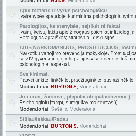
Moderatoriai:
Baltas
,
Moderatoriai
Apie moteris ir vyrus psichologiškai
Įvairenybės spaudoje, kur minima psichologinių tyrimų
Patologijos, keistenybės, neįtikėtini faktai
Įvairių keistų faktų apie žmogaus psichiką ir fiziologiją
Patologijos apraiškos; straipsniai, diskusijos
AIDS,NARKOMANIJOS, PROSTITUCIJOS, lošimo 
Narkotikų vartojimo prevencija mokykloje. Prostitucijos 
su ŽIV gyvenančiųjų integracijos visuomenėje, lošimo 
psichologiniai aspektai.
Sveikinimai.
Pasveikinkite, linkėkite, pradžiuginkite, susirašinėkite
Moderatoriai:
BURTONIS
,
Moderatoriai
Jumoras, žaidimai, plepalai atsipalaidavimui:)
Psichologinių įtampų sureguliavimo centras:))
Moderatoriai:
Šešėlis
,
Moderatoriai
Siūlau/Ieškau/Radau
Moderatoriai:
BURTONIS
,
Moderatoriai