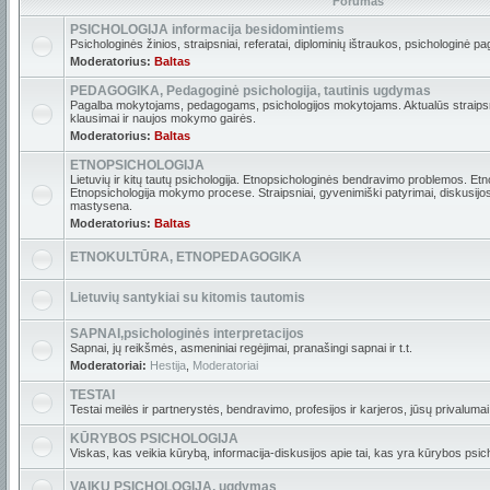
Forumas
PSICHOLOGIJA informacija besidomintiems
Psichologinės žinios, straipsniai, referatai, diplominių ištraukos, psichologinė pa
Moderatorius:
Baltas
PEDAGOGIKA, Pedagoginė psichologija, tautinis ugdymas
Pagalba mokytojams, pedagogams, psichologijos mokytojams. Aktualūs straipsni
klausimai ir naujos mokymo gairės.
Moderatorius:
Baltas
ETNOPSICHOLOGIJA
Lietuvių ir kitų tautų psichologija. Etnopsichologinės bendravimo problemos. Etn
Etnopsichologija mokymo procese. Straipsniai, gyvenimiški patyrimai, diskusijos. 
mastysena.
Moderatorius:
Baltas
ETNOKULTŪRA, ETNOPEDAGOGIKA
Lietuvių santykiai su kitomis tautomis
SAPNAI,psichologinės interpretacijos
Sapnai, jų reikšmės, asmeniniai regėjimai, pranašingi sapnai ir t.t.
Moderatoriai:
Hestija
,
Moderatoriai
TESTAI
Testai meilės ir partnerystės, bendravimo, profesijos ir karjeros, jūsų privalumai i
KŪRYBOS PSICHOLOGIJA
Viskas, kas veikia kūrybą, informacija-diskusijos apie tai, kas yra kūrybos psich
VAIKŲ PSICHOLOGIJA, ugdymas