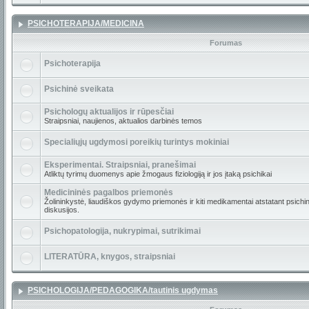
PSICHOTERAPIJA/MEDICINA
Forumas
Psichoterapija
Psichinė sveikata
Psichologų aktualijos ir rūpesčiai
Straipsniai, naujienos, aktualios darbinės temos
Specialiųjų ugdymosi poreikių turintys mokiniai
Eksperimentai. Straipsniai, pranešimai
Atliktų tyrimų duomenys apie žmogaus fiziologiją ir jos įtaką psichikai
Medicininės pagalbos priemonės
Žolininkystė, liaudiškos gydymo priemonės ir kiti medikamentai atstatant psichin
diskusijos.
Psichopatologija, nukrypimai, sutrikimai
LITERATŪRA, knygos, straipsniai
PSICHOLOGIJA/PEDAGOGIKA/tautinis ugdymas