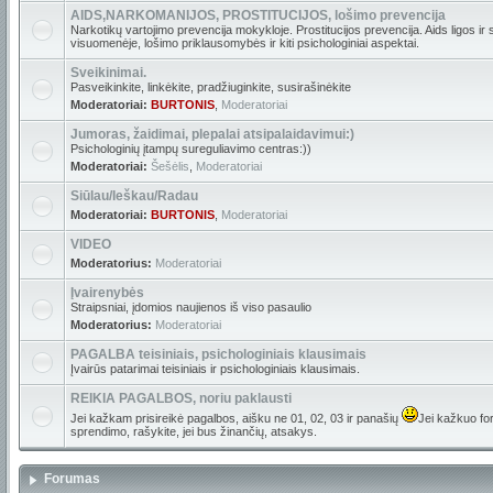
AIDS,NARKOMANIJOS, PROSTITUCIJOS, lošimo prevencija
Narkotikų vartojimo prevencija mokykloje. Prostitucijos prevencija. Aids ligos ir
visuomenėje, lošimo priklausomybės ir kiti psichologiniai aspektai.
Sveikinimai.
Pasveikinkite, linkėkite, pradžiuginkite, susirašinėkite
Moderatoriai:
BURTONIS
,
Moderatoriai
Jumoras, žaidimai, plepalai atsipalaidavimui:)
Psichologinių įtampų sureguliavimo centras:))
Moderatoriai:
Šešėlis
,
Moderatoriai
Siūlau/Ieškau/Radau
Moderatoriai:
BURTONIS
,
Moderatoriai
VIDEO
Moderatorius:
Moderatoriai
Įvairenybės
Straipsniai, įdomios naujienos iš viso pasaulio
Moderatorius:
Moderatoriai
PAGALBA teisiniais, psichologiniais klausimais
Įvairūs patarimai teisiniais ir psichologiniais klausimais.
REIKIA PAGALBOS, noriu paklausti
Jei kažkam prisireikė pagalbos, aišku ne 01, 02, 03 ir panašių
Jei kažkuo for
sprendimo, rašykite, jei bus žinančių, atsakys.
Forumas