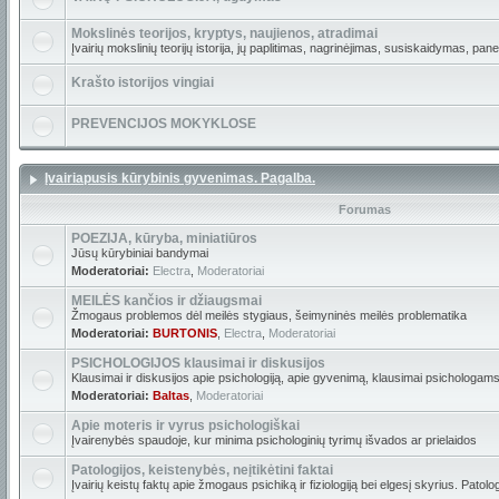
Mokslinės teorijos, kryptys, naujienos, atradimai
Įvairių mokslinių teorijų istorija, jų paplitimas, nagrinėjimas, susiskaidymas, pan
Krašto istorijos vingiai
PREVENCIJOS MOKYKLOSE
Įvairiapusis kūrybinis gyvenimas. Pagalba.
Forumas
POEZIJA, kūryba, miniatiūros
Jūsų kūrybiniai bandymai
Moderatoriai:
Electra
,
Moderatoriai
MEILĖS kančios ir džiaugsmai
Žmogaus problemos dėl meilės stygiaus, šeimyninės meilės problematika
Moderatoriai:
BURTONIS
,
Electra
,
Moderatoriai
PSICHOLOGIJOS klausimai ir diskusijos
Klausimai ir diskusijos apie psichologiją, apie gyvenimą, klausimai psichologams
Moderatoriai:
Baltas
,
Moderatoriai
Apie moteris ir vyrus psichologiškai
Įvairenybės spaudoje, kur minima psichologinių tyrimų išvados ar prielaidos
Patologijos, keistenybės, neįtikėtini faktai
Įvairių keistų faktų apie žmogaus psichiką ir fiziologiją bei elgesį skyrius. Patolo