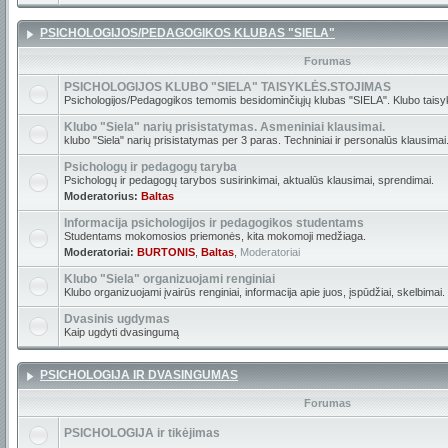
PSICHOLOGIJOS/PEDAGOGIKOS KLUBAS "SIELA"
Forumas
PSICHOLOGIJOS KLUBO "SIELA" TAISYKLĖS.STOJIMAS
Psichologijos/Pedagogikos temomis besidominčiųjų klubas "SIELA". Klubo taisyk
Klubo "Siela" narių prisistatymas. Asmeniniai klausimai.
klubo "Siela" narių prisistatymas per 3 paras. Techniniai ir personalūs klausimai
Psichologų ir pedagogų taryba
Psichologų ir pedagogų tarybos susirinkimai, aktualūs klausimai, sprendimai.
Moderatorius:
Baltas
Informacija psichologijos ir pedagogikos studentams
Studentams mokomosios priemonės, kita mokomoji medžiaga.
Moderatoriai:
BURTONIS
,
Baltas
,
Moderatoriai
Klubo "Siela" organizuojami renginiai
Klubo organizuojami įvairūs renginiai, informacija apie juos, įspūdžiai, skelbimai.
Dvasinis ugdymas
Kaip ugdyti dvasingumą
PSICHOLOGIJA IR DVASINGUMAS
Forumas
PSICHOLOGIJA ir tikėjimas