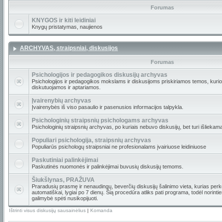
Forumas
KNYGOS ir kiti leidiniai
Knygų pristatymas, naujienos
ARCHYVAS, straipsniai, diskusijos
Forumas
Psichologijos ir pedagogikos diskusijų archyvas
Psichologijos ir pedagogikos mokslams ir diskusijoms priskiriamos temos, kur
diskutuojamos ir aptariamos.
Įvairenybių archyvas
Įvairenybės iš viso pasaulio ir pasenusios informacijos talpykla.
Psichologinių straipsnių psichologams archyvas
Psichologinių straipsnių archyvas, po kuriais nebuvo diskusijų, bet turi išliekam
Populiari psichologija, straipsnių archyvas
Populiarūs psichologų straipsniai ne profesionalams įvairiuose leidiniuose
Paskutiniai palinkėjimai
Paskutinės nuomonės ir palinkėjimai buvusių diskusijų temoms.
Šiukšlynas, PRAŽUVA
Praradusių prasmę ir nenaudingų, beverčių diskusijų šalinimo vieta, kurias per
automatiškai, lygiai po 7 dienų. Šią procedūra atliks pati programa, todėl norint
galimybė spėti nusikopijuoti.
Ištrinti visus diskusijų sausainėlius
|
Komanda