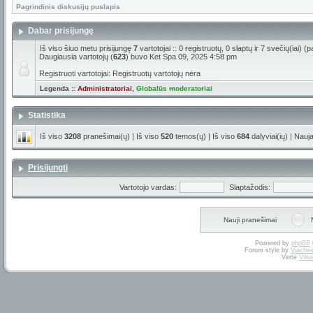
Pagrindinis diskusijų puslapis
Dabar prisijungę
Iš viso šiuo metu prisijungę
7
vartotojai :: 0 registruotų, 0 slaptų ir 7 svečių(iai)
Daugiausia vartotojų (
623
) buvo Ket Spa 09, 2025 4:58 pm
Registruoti vartotojai: Registruotų vartotojų nėra
Legenda ::
Administratoriai
,
Globalūs moderatoriai
Statistika
Iš viso
3208
pranešimai(ų) | Iš viso
520
temos(ų) | Iš viso
684
dalyviai(ių) | Nauj
Prisijungti
Vartotojo vardas:
Slaptažodis:
Nauji pranešimai
Powered by
phpBB
Forum style by
Vjaches
Vertė
Vili