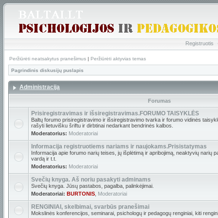
Registruotis
Peržiūrėti neatsakytus pranešimus
|
Peržiūrėti aktyvias temas
Pagrindinis diskusijų puslapis
Administracija
Forumas
Prisiregistravimas ir išsiregistravimas.FORUMO TAISYKLĖS
Baltų forumo prisiregistravimo ir išsiregistravimo tvarka ir forumo vidinės tais
rašyti lietuvišku šriftu ir dirbtinai nedarkant bendrinės kalbos.
Moderatorius:
Moderatoriai
Informacija registruotiems nariams ir naujokams.Prisistatymas
Informacija apie forumo narių teises, jų išplėtimą ir apribojimą, neaktyvių narių 
vardą ir t.t.
Moderatorius:
Moderatoriai
Svečių knyga. Aš noriu pasakyti adminams
Svečių knyga. Jūsų pastabos, pagalba, palinkėjimai.
Moderatoriai:
BURTONIS
,
Moderatoriai
RENGINIAI, skelbimai, svarbūs pranešimai
Mokslinės konferencijos, seminarai, psichologų ir pedagogų renginiai, kiti renginia