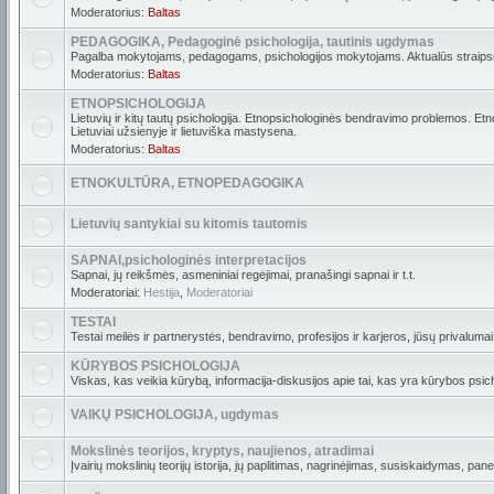
Moderatorius:
Baltas
PEDAGOGIKA, Pedagoginė psichologija, tautinis ugdymas
Pagalba mokytojams, pedagogams, psichologijos mokytojams. Aktualūs straipsni
Moderatorius:
Baltas
ETNOPSICHOLOGIJA
Lietuvių ir kitų tautų psichologija. Etnopsichologinės bendravimo problemos. Etn
Lietuviai užsienyje ir lietuviška mastysena.
Moderatorius:
Baltas
ETNOKULTŪRA, ETNOPEDAGOGIKA
Lietuvių santykiai su kitomis tautomis
SAPNAI,psichologinės interpretacijos
Sapnai, jų reikšmės, asmeniniai regėjimai, pranašingi sapnai ir t.t.
Moderatoriai:
Hestija
,
Moderatoriai
TESTAI
Testai meilės ir partnerystės, bendravimo, profesijos ir karjeros, jūsų privalumai i
KŪRYBOS PSICHOLOGIJA
Viskas, kas veikia kūrybą, informacija-diskusijos apie tai, kas yra kūrybos psich
VAIKŲ PSICHOLOGIJA, ugdymas
Mokslinės teorijos, kryptys, naujienos, atradimai
Įvairių mokslinių teorijų istorija, jų paplitimas, nagrinėjimas, susiskaidymas, pan