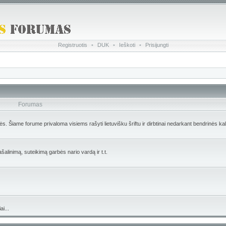
Registruotis
•
DUK
•
Ieškoti
•
Prisijungti
Forumas
lės. Šiame forume privaloma visiems rašyti lietuvišku šriftu ir dirbtinai nedarkant bendrinės ka
ašalinimą, suteikimą garbės nario vardą ir t.t.
i...