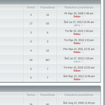
Temos
Pranešimai
Paskutinis pranešimas
Pir Rgs 29, 2008 1:48 am
3
16
Baltas
Šeš Lie 27, 2013 10:36 am
17
63
gilroy
Tre Bir 23, 2010 1:56 pm
3
6
Baltas
Tre Rgs 29, 2010 1:53 pm
3
3
Baltas
Pen Spa 14, 2011 12:31 am
4
10
Baltas
Šeš Lie 27, 2013 1:18 pm
34
367
baron
Tre Kov 10, 2010 12:53 am
5
7
Baltas
Šeš Rgs 22, 2012 11:56 pm
6
7
Baltas
Temos
Pranešimai
Paskutinis pranešimas
Šeš Geg 23, 2009 12:40 pm
26
80