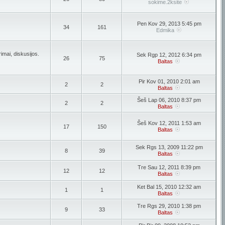
sokime.2ksite
Pen Kov 29, 2013 5:45 pm
34
161
Edmika
imai, diskusijos.
Sek Rgp 12, 2012 6:34 pm
26
75
Baltas
Pir Kov 01, 2010 2:01 am
2
2
Baltas
Šeš Lap 06, 2010 8:37 pm
2
2
Baltas
Šeš Kov 12, 2011 1:53 am
17
150
Baltas
Sek Rgs 13, 2009 11:22 pm
8
39
Baltas
Tre Sau 12, 2011 8:39 pm
12
12
Baltas
Ket Bal 15, 2010 12:32 am
1
1
Baltas
Tre Rgs 29, 2010 1:38 pm
9
33
Baltas