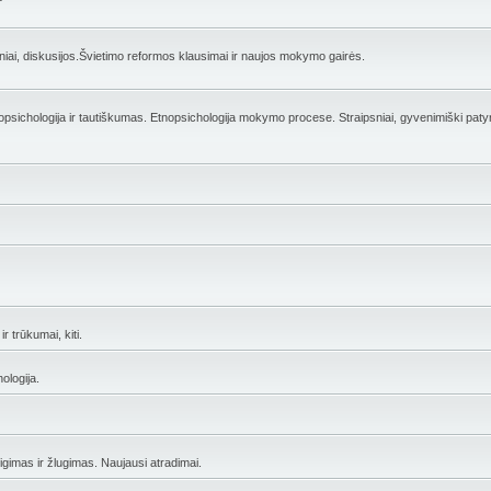
ai, diskusijos.Švietimo reformos klausimai ir naujos mokymo gairės.
opsichologija ir tautiškumas. Etnopsichologija mokymo procese. Straipsniai, gyvenimiški patyr
r trūkumai, kiti.
ologija.
eigimas ir žlugimas. Naujausi atradimai.