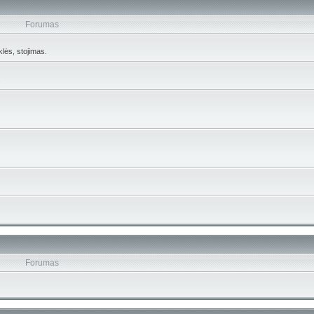
Forumas
lės, stojimas.
.
Forumas