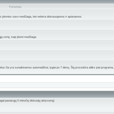
Forumas
os įdomios savo medžiaga, bet nebėra diskutuojamos ir aptariamos.
ąją vertę, kaip įdomi medžiaga.
lus čia yra sunaikinamos automatiškai, lygiai po 7 dienų. Šią procedūra atliks pati programa,
 (pagal pastarųjų 5 minučių diskusijų aktyvumą)