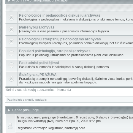
ARCHYVAS, straipsniai, diskusijos
Psichologijos ir pedagogikos diskusijų archyvas
Psichologijos ir pedagogikos mokslams ir diskusijoms priskiriamos temos, kuri
Įvairenybių archyvas
Įvairenybės iš viso pasaulio ir pasenusios informacijos talpykla.
Psichologinių straipsnių psichologams archyvas
Psichologinių straipsnių archyvas, po kuriais nebuvo diskusijų, bet turi išliekam
Populiari psichologija, straipsnių archyvas
Populiarūs psichologų straipsniai ne profesionalams įvairiuose leidiniuose
Paskutiniai palinkėjimai
Paskutinės nuomonės ir palinkėjimai buvusių diskusijų temoms.
Šiukšlynas, PRAŽUVA
Praradusių prasmę ir nenaudingų, beverčių diskusijų šalinimo vieta, kurias perkė
dar kažką išsisaugoti, yra galimybė spėti nusikopijuoti.
Ištrinti visus diskusijų sausainėlius
|
Komanda
Pagrindinis diskusijų puslapis
Dabar prisijungę
Iš viso šiuo metu prisijungę
5
vartotojai :: 0 registruotų, 0 slaptų ir 5 svečių(iai)
Daugiausia vartotojų (
623
) buvo Ket Spa 09, 2025 4:58 pm
Registruoti vartotojai: Registruotų vartotojų nėra