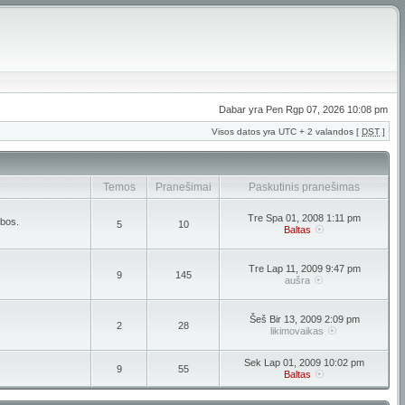
Dabar yra Pen Rgp 07, 2026 10:08 pm
Visos datos yra UTC + 2 valandos [
DST
]
Temos
Pranešimai
Paskutinis pranešimas
Tre Spa 01, 2008 1:11 pm
lbos.
5
10
Baltas
Tre Lap 11, 2009 9:47 pm
9
145
aušra
Šeš Bir 13, 2009 2:09 pm
2
28
likimovaikas
Sek Lap 01, 2009 10:02 pm
9
55
Baltas