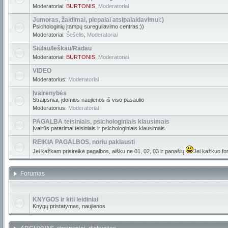
Moderatoriai:
BURTONIS
,
Moderatoriai
Jumoras, žaidimai, plepalai atsipalaidavimui:)
Psichologinių įtampų sureguliavimo centras:))
Moderatoriai:
Šešėlis
,
Moderatoriai
Siūlau/Ieškau/Radau
Moderatoriai:
BURTONIS
,
Moderatoriai
VIDEO
Moderatorius:
Moderatoriai
Įvairenybės
Straipsniai, įdomios naujienos iš viso pasaulio
Moderatorius:
Moderatoriai
PAGALBA teisiniais, psichologiniais klausimais
Įvairūs patarimai teisiniais ir psichologiniais klausimais.
REIKIA PAGALBOS, noriu paklausti
Jei kažkam prisireikė pagalbos, aišku ne 01, 02, 03 ir panašių
Jei kažkuo for
Forumas
KNYGOS ir kiti leidiniai
Knygų pristatymas, naujienos