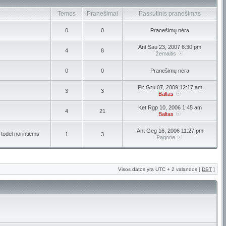
Temos
Pranešimai
Paskutinis pranešimas
0
0
Pranešimų nėra
Ant Sau 23, 2007 6:30 pm
4
8
žemaitis
0
0
Pranešimų nėra
Pir Gru 07, 2009 12:17 am
3
3
Baltas
Ket Rgp 10, 2006 1:45 am
4
21
Baltas
Ant Geg 16, 2006 11:27 pm
 todėl norintiems
1
3
Pagone
Visos datos yra UTC + 2 valandos [
DST
]