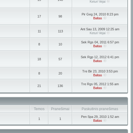
Keturi Vejai
Pir Geg 24, 2010 8:23 pm
17
98
Baltas
Ant Sau 13, 2009 12:25 am
11
113
Keturi Vejai
Sek Rgs 04, 2011 6:57 pm
8
10
Baltas
Sek Rgp 12, 2012 6:41 pm
18
57
Baltas
Tre Bir 23, 2010 3:53 pm
8
20
Baltas
Tre Rgs 05, 2012 1:55 am
21
136
Baltas
Temos
Pranešimai
Paskutinis pranešimas
Pen Spa 29, 2010 1:52 am
1
1
Baltas