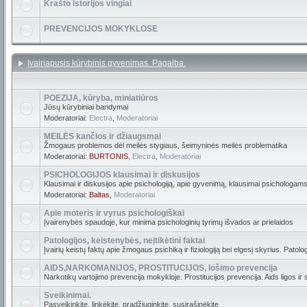
Krašto istorijos vingiai
PREVENCIJOS MOKYKLOSE
Įvairiapusis kūrybinis gyvenimas. Pagalba.
POEZIJA, kūryba, miniatiūros
Jūsų kūrybiniai bandymai
Moderatoriai:
Electra
,
Moderatoriai
MEILĖS kančios ir džiaugsmai
Žmogaus problemos dėl meilės stygiaus, šeimyninės meilės problematika
Moderatoriai:
BURTONIS
,
Electra
,
Moderatoriai
PSICHOLOGIJOS klausimai ir diskusijos
Klausimai ir diskusijos apie psichologiją, apie gyvenimą, klausimai psichologams
Moderatoriai:
Baltas
,
Moderatoriai
Apie moteris ir vyrus psichologiškai
Įvairenybės spaudoje, kur minima psichologinių tyrimų išvados ar prielaidos
Patologijos, keistenybės, neįtikėtini faktai
Įvairių keistų faktų apie žmogaus psichiką ir fiziologiją bei elgesį skyrius. Patolo
AIDS,NARKOMANIJOS, PROSTITUCIJOS, lošimo prevencija
Narkotikų vartojimo prevencija mokykloje. Prostitucijos prevencija. Aids ligos ir
Sveikinimai.
Pasveikinkite, linkėkite, pradžiuginkite, susirašinėkite