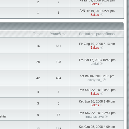
Pir Bir 09, 2008 10:52 pm
2
7
Baltas
Šeš Bir 19, 2010 3:21 pm
1
1
Baltas
Temos
Pranešimai
Paskutinis pranešimas
Pir Geg 19, 2008 5:13 pm
16
341
Baltas
Tre Bal 17, 2013 10:48 pm
28
128
smilai
Ket Bal 04, 2013 2:52 pm
42
494
dovilytee_
Pen Sau 22, 2010 8:22 pm
4
4
Baltas
Ket Spa 16, 2008 1:46 pm
3
3
Baltas
Pen Kov 22, 2013 2:47 pm
9
17
ektai.
irmantas.zyg
Ket Gru 25, 2008 4:09 pm
13
148