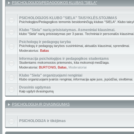
PSICHOLOGIJOS/PEDAGOGIKOS KLUBAS "SIELA"
PSICHOLOGIJOS KLUBO "SIELA" TAISYKLĖS.STOJIMAS
Psichologijos/Pedagogikos temomis besidominčiųjų klubas "SIELA". Klubo taisyk
Klubo "Siela" narių prisistatymas. Asmeniniai klausimai.
klubo "Siela" narių prisistatymas per 3 paras. Techniniai ir personalūs klausimai
Psichologų ir pedagogų taryba
Psichologų ir pedagogų tarybos susirinkimai, aktualūs klausimai, sprendimai.
Moderatorius:
Baltas
Informacija psichologijos ir pedagogikos studentams
Studentams mokomosios priemonės, kita mokomoji medžiaga.
Moderatoriai:
BURTONIS
,
Baltas
,
Moderatoriai
Klubo "Siela" organizuojami renginiai
Klubo organizuojami įvairūs renginiai, informacija apie juos, įspūdžiai, skelbimai.
Dvasinis ugdymas
Kaip ugdyti dvasingumą
PSICHOLOGIJA IR DVASINGUMAS
PSICHOLOGIJA ir tikėjimas