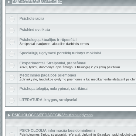
PSICHOTERAPIJA/MEDICINA
Psichoterapija
Psichinė sveikata
Psichologų aktualijos ir rūpesčiai
Straipsniai, naujienos, aktualios darbinės temos
Specialiųjų ugdymosi poreikių turintys mokiniai
Eksperimentai. Straipsniai, pranešimai
Atliktų tyrimų duomenys apie žmogaus fiziologiją ir jos įtaką psichikai
Medicininės pagalbos priemonės
Žolininkystė, liaudiškos gydymo priemonės ir kiti medikamentai atstatant psichinę
Psichopatologija, nukrypimai, sutrikimai
LITERATŪRA, knygos, straipsniai
PSICHOLOGIJA/PEDAGOGIKA/tautinis ugdymas
PSICHOLOGIJA informacija besidomintiems
Psichologinės žinios, straipsniai, referatai, diplominių ištraukos, psichologinė pa