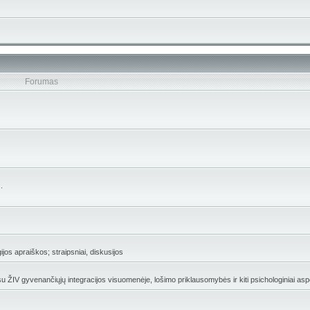
Forumas
.
gijos apraiškos; straipsniai, diskusijos
 su ŽIV gyvenančiųjų integracijos visuomenėje, lošimo priklausomybės ir kiti psichologiniai asp