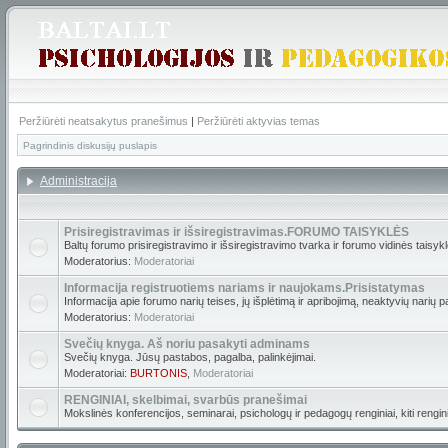
Peržiūrėti neatsakytus pranešimus
|
Peržiūrėti aktyvias temas
Pagrindinis diskusijų puslapis
Administracija
Prisiregistravimas ir išsiregistravimas.FORUMO TAISYKLĖS
Baltų forumo prisiregistravimo ir išsiregistravimo tvarka ir forumo vidinės taisyk
Moderatorius:
Moderatoriai
Informacija registruotiems nariams ir naujokams.Prisistatymas
Informacija apie forumo narių teises, jų išplėtimą ir apribojimą, neaktyvių narių p
Moderatorius:
Moderatoriai
Svečių knyga. Aš noriu pasakyti adminams
Svečių knyga. Jūsų pastabos, pagalba, palinkėjimai.
Moderatoriai:
BURTONIS
,
Moderatoriai
RENGINIAI, skelbimai, svarbūs pranešimai
Mokslinės konferencijos, seminarai, psichologų ir pedagogų renginiai, kiti renginia