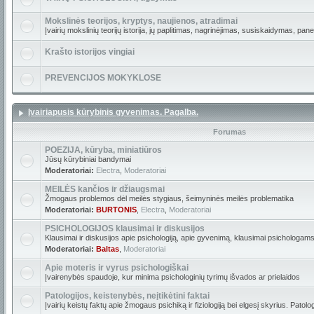
Mokslinės teorijos, kryptys, naujienos, atradimai
Įvairių mokslinių teorijų istorija, jų paplitimas, nagrinėjimas, susiskaidymas, pan
Krašto istorijos vingiai
PREVENCIJOS MOKYKLOSE
Įvairiapusis kūrybinis gyvenimas. Pagalba.
Forumas
POEZIJA, kūryba, miniatiūros
Jūsų kūrybiniai bandymai
Moderatoriai:
Electra
,
Moderatoriai
MEILĖS kančios ir džiaugsmai
Žmogaus problemos dėl meilės stygiaus, šeimyninės meilės problematika
Moderatoriai:
BURTONIS
,
Electra
,
Moderatoriai
PSICHOLOGIJOS klausimai ir diskusijos
Klausimai ir diskusijos apie psichologiją, apie gyvenimą, klausimai psichologams
Moderatoriai:
Baltas
,
Moderatoriai
Apie moteris ir vyrus psichologiškai
Įvairenybės spaudoje, kur minima psichologinių tyrimų išvados ar prielaidos
Patologijos, keistenybės, neįtikėtini faktai
Įvairių keistų faktų apie žmogaus psichiką ir fiziologiją bei elgesį skyrius. Patolo