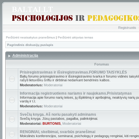
Registruotis
Peržiūrėti neatsakytus pranešimus
|
Peržiūrėti aktyvias temas
Pagrindinis diskusijų puslapis
Administracija
Forumas
Prisiregistravimas ir išsiregistravimas.FORUMO TAISYKLĖS
Baltų forumo prisiregistravimo ir išsiregistravimo tvarka ir forumo vidinės tais
rašyti lietuvišku šriftu ir dirbtinai nedarkant bendrinės kalbos.
Moderatorius:
Moderatoriai
Informacija registruotiems nariams ir naujokams.Prisistatymas
Informacija apie forumo narių teises, jų išplėtimą ir apribojimą, neaktyvių narių 
vardą ir t.t.
Moderatorius:
Moderatoriai
Svečių knyga. Aš noriu pasakyti adminams
Svečių knyga. Jūsų pastabos, pagalba, palinkėjimai.
Moderatoriai:
BURTONIS
,
Moderatoriai
RENGINIAI, skelbimai, svarbūs pranešimai
Mokslinės konferencijos, seminarai, psichologų ir pedagogų renginiai, kiti renginia