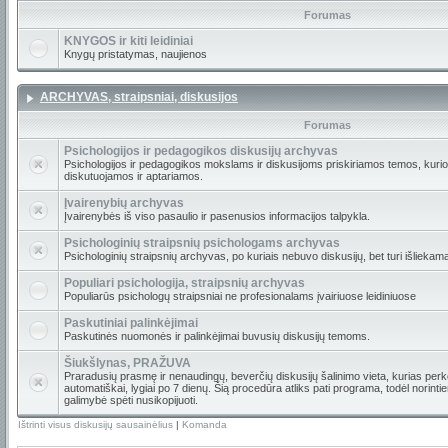
Forumas
KNYGOS ir kiti leidiniai
Knygų pristatymas, naujienos
ARCHYVAS, straipsniai, diskusijos
Forumas
Psichologijos ir pedagogikos diskusijų archyvas
Psichologijos ir pedagogikos mokslams ir diskusijoms priskiriamos temos, kur
diskutuojamos ir aptariamos.
Įvairenybių archyvas
Įvairenybės iš viso pasaulio ir pasenusios informacijos talpykla.
Psichologinių straipsnių psichologams archyvas
Psichologinių straipsnių archyvas, po kuriais nebuvo diskusijų, bet turi išliekam
Populiari psichologija, straipsnių archyvas
Populiarūs psichologų straipsniai ne profesionalams įvairiuose leidiniuose
Paskutiniai palinkėjimai
Paskutinės nuomonės ir palinkėjimai buvusių diskusijų temoms.
Šiukšlynas, PRAŽUVA
Praradusių prasmę ir nenaudingų, beverčių diskusijų šalinimo vieta, kurias per
automatiškai, lygiai po 7 dienų. Šią procedūra atliks pati programa, todėl norint
galimybė spėti nusikopijuoti.
Ištrinti visus diskusijų sausainėlius
|
Komanda