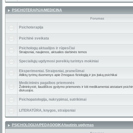
PSICHOTERAPIJA/MEDICINA
Forumas
Psichoterapija
Psichinė sveikata
Psichologų aktualijos ir rūpesčiai
Straipsniai, naujienos, aktualios darbinės temos
Specialiųjų ugdymosi poreikių turintys mokiniai
Eksperimentai. Straipsniai, pranešimai
Atliktų tyrimų duomenys apie žmogaus fiziologiją ir jos įtaką psichikai
Medicininės pagalbos priemonės
Žolininkystė, liaudiškos gydymo priemonės ir kiti medikamentai atstatant psichin
diskusijos.
Psichopatologija, nukrypimai, sutrikimai
LITERATŪRA, knygos, straipsniai
PSICHOLOGIJA/PEDAGOGIKA/tautinis ugdymas