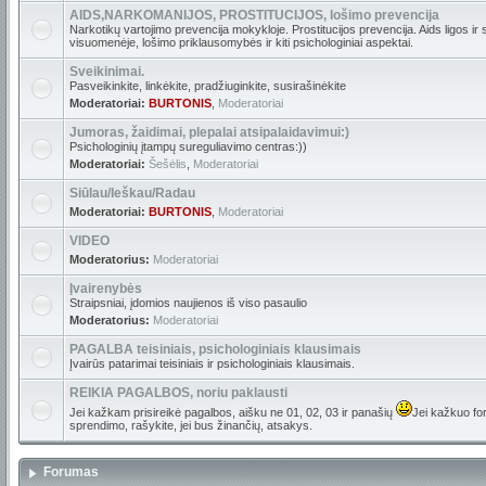
AIDS,NARKOMANIJOS, PROSTITUCIJOS, lošimo prevencija
Narkotikų vartojimo prevencija mokykloje. Prostitucijos prevencija. Aids ligos ir
visuomenėje, lošimo priklausomybės ir kiti psichologiniai aspektai.
Sveikinimai.
Pasveikinkite, linkėkite, pradžiuginkite, susirašinėkite
Moderatoriai:
BURTONIS
,
Moderatoriai
Jumoras, žaidimai, plepalai atsipalaidavimui:)
Psichologinių įtampų sureguliavimo centras:))
Moderatoriai:
Šešėlis
,
Moderatoriai
Siūlau/Ieškau/Radau
Moderatoriai:
BURTONIS
,
Moderatoriai
VIDEO
Moderatorius:
Moderatoriai
Įvairenybės
Straipsniai, įdomios naujienos iš viso pasaulio
Moderatorius:
Moderatoriai
PAGALBA teisiniais, psichologiniais klausimais
Įvairūs patarimai teisiniais ir psichologiniais klausimais.
REIKIA PAGALBOS, noriu paklausti
Jei kažkam prisireikė pagalbos, aišku ne 01, 02, 03 ir panašių
Jei kažkuo for
sprendimo, rašykite, jei bus žinančių, atsakys.
Forumas