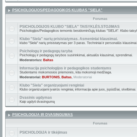
PSICHOLOGIJOS/PEDAGOGIKOS KLUBAS "SIELA"
Forumas
PSICHOLOGIJOS KLUBO "SIELA" TAISYKLĖS.STOJIMAS
Psichologijos/Pedagogikos temomis besidominčiųjų klubas "SIELA". Klubo taisyk
Klubo "Siela" narių prisistatymas. Asmeniniai klausimai.
klubo "Siela" narių prisistatymas per 3 paras. Techniniai ir personalūs klausimai
Psichologų ir pedagogų taryba
Psichologų ir pedagogų tarybos susirinkimai, aktualūs klausimai, sprendimai.
Moderatorius:
Baltas
Informacija psichologijos ir pedagogikos studentams
Studentams mokomosios priemonės, kita mokomoji medžiaga.
Moderatoriai:
BURTONIS
,
Baltas
,
Moderatoriai
Klubo "Siela" organizuojami renginiai
Klubo organizuojami įvairūs renginiai, informacija apie juos, įspūdžiai, skelbimai.
Dvasinis ugdymas
Kaip ugdyti dvasingumą
PSICHOLOGIJA IR DVASINGUMAS
Forumas
PSICHOLOGIJA ir tikėjimas