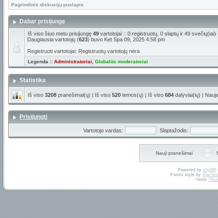
Pagrindinis diskusijų puslapis
Dabar prisijungę
Iš viso šiuo metu prisijungę
49
vartotojai :: 0 registruotų, 0 slaptų ir 49 svečių(ia
Daugiausia vartotojų (
623
) buvo Ket Spa 09, 2025 4:58 pm
Registruoti vartotojai: Registruotų vartotojų nėra
Legenda ::
Administratoriai
,
Globalūs moderatoriai
Statistika
Iš viso
3208
pranešimai(ų) | Iš viso
520
temos(ų) | Iš viso
684
dalyviai(ių) | Nauj
Prisijungti
Vartotojo vardas:
Slaptažodis:
Nauji pranešimai
Powered by
phpBB
Forum style by
Vjaches
Vertė
Vili