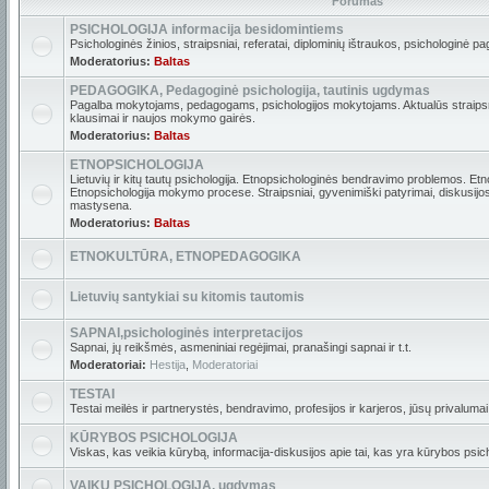
Forumas
PSICHOLOGIJA informacija besidomintiems
Psichologinės žinios, straipsniai, referatai, diplominių ištraukos, psichologinė pa
Moderatorius:
Baltas
PEDAGOGIKA, Pedagoginė psichologija, tautinis ugdymas
Pagalba mokytojams, pedagogams, psichologijos mokytojams. Aktualūs straipsni
klausimai ir naujos mokymo gairės.
Moderatorius:
Baltas
ETNOPSICHOLOGIJA
Lietuvių ir kitų tautų psichologija. Etnopsichologinės bendravimo problemos. Etn
Etnopsichologija mokymo procese. Straipsniai, gyvenimiški patyrimai, diskusijos. 
mastysena.
Moderatorius:
Baltas
ETNOKULTŪRA, ETNOPEDAGOGIKA
Lietuvių santykiai su kitomis tautomis
SAPNAI,psichologinės interpretacijos
Sapnai, jų reikšmės, asmeniniai regėjimai, pranašingi sapnai ir t.t.
Moderatoriai:
Hestija
,
Moderatoriai
TESTAI
Testai meilės ir partnerystės, bendravimo, profesijos ir karjeros, jūsų privalumai i
KŪRYBOS PSICHOLOGIJA
Viskas, kas veikia kūrybą, informacija-diskusijos apie tai, kas yra kūrybos psich
VAIKŲ PSICHOLOGIJA, ugdymas