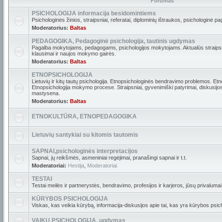
Forumas
PSICHOLOGIJA informacija besidomintiems
Psichologinės žinios, straipsniai, referatai, diplominių ištraukos, psichologinė pa
Moderatorius:
Baltas
PEDAGOGIKA, Pedagoginė psichologija, tautinis ugdymas
Pagalba mokytojams, pedagogams, psichologijos mokytojams. Aktualūs straipsni
klausimai ir naujos mokymo gairės.
Moderatorius:
Baltas
ETNOPSICHOLOGIJA
Lietuvių ir kitų tautų psichologija. Etnopsichologinės bendravimo problemos. Etn
Etnopsichologija mokymo procese. Straipsniai, gyvenimiški patyrimai, diskusijos. 
mastysena.
Moderatorius:
Baltas
ETNOKULTŪRA, ETNOPEDAGOGIKA
Lietuvių santykiai su kitomis tautomis
SAPNAI,psichologinės interpretacijos
Sapnai, jų reikšmės, asmeniniai regėjimai, pranašingi sapnai ir t.t.
Moderatoriai:
Hestija
,
Moderatoriai
TESTAI
Testai meilės ir partnerystės, bendravimo, profesijos ir karjeros, jūsų privalumai i
KŪRYBOS PSICHOLOGIJA
Viskas, kas veikia kūrybą, informacija-diskusijos apie tai, kas yra kūrybos psich
VAIKŲ PSICHOLOGIJA, ugdymas