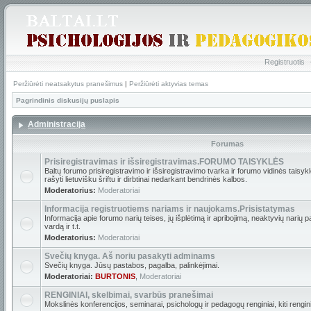
Registruotis
Peržiūrėti neatsakytus pranešimus
|
Peržiūrėti aktyvias temas
Pagrindinis diskusijų puslapis
Administracija
Forumas
Prisiregistravimas ir išsiregistravimas.FORUMO TAISYKLĖS
Baltų forumo prisiregistravimo ir išsiregistravimo tvarka ir forumo vidinės tais
rašyti lietuvišku šriftu ir dirbtinai nedarkant bendrinės kalbos.
Moderatorius:
Moderatoriai
Informacija registruotiems nariams ir naujokams.Prisistatymas
Informacija apie forumo narių teises, jų išplėtimą ir apribojimą, neaktyvių narių 
vardą ir t.t.
Moderatorius:
Moderatoriai
Svečių knyga. Aš noriu pasakyti adminams
Svečių knyga. Jūsų pastabos, pagalba, palinkėjimai.
Moderatoriai:
BURTONIS
,
Moderatoriai
RENGINIAI, skelbimai, svarbūs pranešimai
Mokslinės konferencijos, seminarai, psichologų ir pedagogų renginiai, kiti renginia