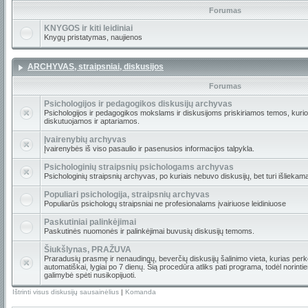
Forumas
KNYGOS ir kiti leidiniai
Knygų pristatymas, naujienos
ARCHYVAS, straipsniai, diskusijos
Forumas
Psichologijos ir pedagogikos diskusijų archyvas
Psichologijos ir pedagogikos mokslams ir diskusijoms priskiriamos temos, kur
diskutuojamos ir aptariamos.
Įvairenybių archyvas
Įvairenybės iš viso pasaulio ir pasenusios informacijos talpykla.
Psichologinių straipsnių psichologams archyvas
Psichologinių straipsnių archyvas, po kuriais nebuvo diskusijų, bet turi išliekam
Populiari psichologija, straipsnių archyvas
Populiarūs psichologų straipsniai ne profesionalams įvairiuose leidiniuose
Paskutiniai palinkėjimai
Paskutinės nuomonės ir palinkėjimai buvusių diskusijų temoms.
Šiukšlynas, PRAŽUVA
Praradusių prasmę ir nenaudingų, beverčių diskusijų šalinimo vieta, kurias per
automatiškai, lygiai po 7 dienų. Šią procedūra atliks pati programa, todėl norint
galimybė spėti nusikopijuoti.
Ištrinti visus diskusijų sausainėlius
|
Komanda