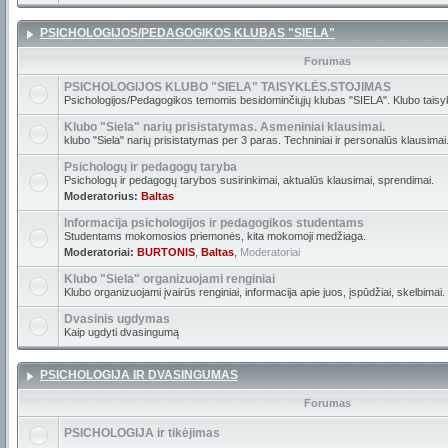
PSICHOLOGIJOS/PEDAGOGIKOS KLUBAS "SIELA"
Forumas
PSICHOLOGIJOS KLUBO "SIELA" TAISYKLĖS.STOJIMAS
Psichologijos/Pedagogikos temomis besidominčiųjų klubas "SIELA". Klubo taisyk
Klubo "Siela" narių prisistatymas. Asmeniniai klausimai.
klubo "Siela" narių prisistatymas per 3 paras. Techniniai ir personalūs klausimai
Psichologų ir pedagogų taryba
Psichologų ir pedagogų tarybos susirinkimai, aktualūs klausimai, sprendimai.
Moderatorius:
Baltas
Informacija psichologijos ir pedagogikos studentams
Studentams mokomosios priemonės, kita mokomoji medžiaga.
Moderatoriai:
BURTONIS
,
Baltas
,
Moderatoriai
Klubo "Siela" organizuojami renginiai
Klubo organizuojami įvairūs renginiai, informacija apie juos, įspūdžiai, skelbimai.
Dvasinis ugdymas
Kaip ugdyti dvasingumą
PSICHOLOGIJA IR DVASINGUMAS
Forumas
PSICHOLOGIJA ir tikėjimas