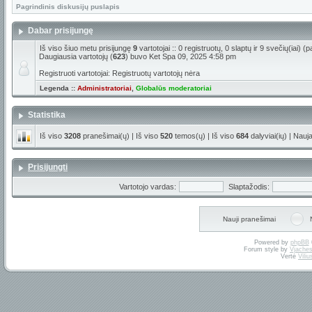
Pagrindinis diskusijų puslapis
Dabar prisijungę
Iš viso šiuo metu prisijungę
9
vartotojai :: 0 registruotų, 0 slaptų ir 9 svečių(iai)
Daugiausia vartotojų (
623
) buvo Ket Spa 09, 2025 4:58 pm
Registruoti vartotojai: Registruotų vartotojų nėra
Legenda ::
Administratoriai
,
Globalūs moderatoriai
Statistika
Iš viso
3208
pranešimai(ų) | Iš viso
520
temos(ų) | Iš viso
684
dalyviai(ių) | Nauj
Prisijungti
Vartotojo vardas:
Slaptažodis:
Nauji pranešimai
Powered by
phpBB
Forum style by
Vjaches
Vertė
Vili