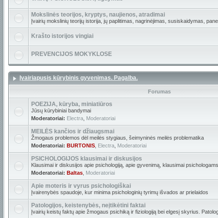
Mokslinės teorijos, kryptys, naujienos, atradimai
Įvairių mokslinių teorijų istorija, jų paplitimas, nagrinėjimas, susiskaidymas, pan
Krašto istorijos vingiai
PREVENCIJOS MOKYKLOSE
Įvairiapusis kūrybinis gyvenimas. Pagalba.
Forumas
POEZIJA, kūryba, miniatiūros
Jūsų kūrybiniai bandymai
Moderatoriai:
Electra
,
Moderatoriai
MEILĖS kančios ir džiaugsmai
Žmogaus problemos dėl meilės stygiaus, šeimyninės meilės problematika
Moderatoriai:
BURTONIS
,
Electra
,
Moderatoriai
PSICHOLOGIJOS klausimai ir diskusijos
Klausimai ir diskusijos apie psichologiją, apie gyvenimą, klausimai psichologams
Moderatoriai:
Baltas
,
Moderatoriai
Apie moteris ir vyrus psichologiškai
Įvairenybės spaudoje, kur minima psichologinių tyrimų išvados ar prielaidos
Patologijos, keistenybės, neįtikėtini faktai
Įvairių keistų faktų apie žmogaus psichiką ir fiziologiją bei elgesį skyrius. Patolo