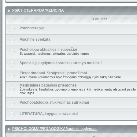
PSICHOTERAPIJA/MEDICINA
Forumas
Psichoterapija
Psichinė sveikata
Psichologų aktualijos ir rūpesčiai
Straipsniai, naujienos, aktualios darbinės temos
Specialiųjų ugdymosi poreikių turintys mokiniai
Eksperimentai. Straipsniai, pranešimai
Atliktų tyrimų duomenys apie žmogaus fiziologiją ir jos įtaką psichikai
Medicininės pagalbos priemonės
Žolininkystė, liaudiškos gydymo priemonės ir kiti medikamentai atstatant psichin
diskusijos.
Psichopatologija, nukrypimai, sutrikimai
LITERATŪRA, knygos, straipsniai
PSICHOLOGIJA/PEDAGOGIKA/tautinis ugdymas