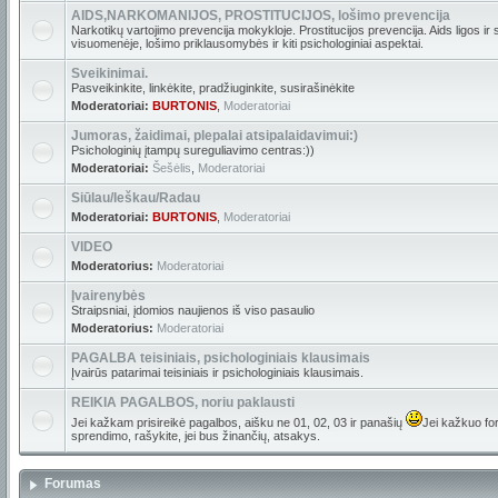
AIDS,NARKOMANIJOS, PROSTITUCIJOS, lošimo prevencija
Narkotikų vartojimo prevencija mokykloje. Prostitucijos prevencija. Aids ligos ir
visuomenėje, lošimo priklausomybės ir kiti psichologiniai aspektai.
Sveikinimai.
Pasveikinkite, linkėkite, pradžiuginkite, susirašinėkite
Moderatoriai:
BURTONIS
,
Moderatoriai
Jumoras, žaidimai, plepalai atsipalaidavimui:)
Psichologinių įtampų sureguliavimo centras:))
Moderatoriai:
Šešėlis
,
Moderatoriai
Siūlau/Ieškau/Radau
Moderatoriai:
BURTONIS
,
Moderatoriai
VIDEO
Moderatorius:
Moderatoriai
Įvairenybės
Straipsniai, įdomios naujienos iš viso pasaulio
Moderatorius:
Moderatoriai
PAGALBA teisiniais, psichologiniais klausimais
Įvairūs patarimai teisiniais ir psichologiniais klausimais.
REIKIA PAGALBOS, noriu paklausti
Jei kažkam prisireikė pagalbos, aišku ne 01, 02, 03 ir panašių
Jei kažkuo for
sprendimo, rašykite, jei bus žinančių, atsakys.
Forumas