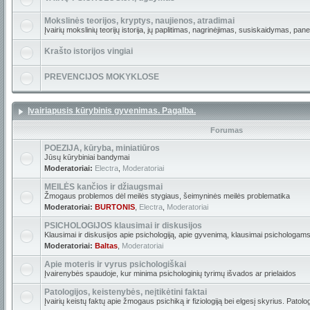
Mokslinės teorijos, kryptys, naujienos, atradimai
Įvairių mokslinių teorijų istorija, jų paplitimas, nagrinėjimas, susiskaidymas, pan
Krašto istorijos vingiai
PREVENCIJOS MOKYKLOSE
Įvairiapusis kūrybinis gyvenimas. Pagalba.
Forumas
POEZIJA, kūryba, miniatiūros
Jūsų kūrybiniai bandymai
Moderatoriai:
Electra
,
Moderatoriai
MEILĖS kančios ir džiaugsmai
Žmogaus problemos dėl meilės stygiaus, šeimyninės meilės problematika
Moderatoriai:
BURTONIS
,
Electra
,
Moderatoriai
PSICHOLOGIJOS klausimai ir diskusijos
Klausimai ir diskusijos apie psichologiją, apie gyvenimą, klausimai psichologams
Moderatoriai:
Baltas
,
Moderatoriai
Apie moteris ir vyrus psichologiškai
Įvairenybės spaudoje, kur minima psichologinių tyrimų išvados ar prielaidos
Patologijos, keistenybės, neįtikėtini faktai
Įvairių keistų faktų apie žmogaus psichiką ir fiziologiją bei elgesį skyrius. Patolo