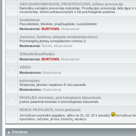
AIDS,NARKOMANIJOS, PROSTITUCIJOS, lošimo prevencija
Narkotikų vartojimo prevencija mokykloje. Prostitucijos prevencija. Aids ligos ir
visuomenėje, lošimo priklausomybės ir kiti psichologiniai aspektai.
Sveikinimai.
Pasveikinkite, linkėkite, pradžiuginkite, susirašinėkite
Moderatoriai:
BURTONIS
,
Moderatoriai
Jumoras, žaidimai, plepalai atsipalaidavimui:)
Psichologinių įtampų sureguliavimo centras:))
Moderatoriai:
Šešėlis
,
Moderatoriai
Siūlau/Ieškau/Radau
Moderatoriai:
BURTONIS
,
Moderatoriai
VIDEO
Moderatorius:
Moderatoriai
Įvairenybės
Straipsniai, įdomios naujienos iš viso pasaulio
Moderatorius:
Moderatoriai
PAGALBA teisiniais, psichologiniais klausimais
Įvairūs patarimai teisiniais ir psichologiniais klausimais.
REIKIA PAGALBOS, noriu paklausti
Jei kažkam prisireikė pagalbos, aišku ne 01, 02, 03 ir panašių
Jei kažkuo for
sprendimo, rašykite, jei bus žinančių, atsakys.
Forumas