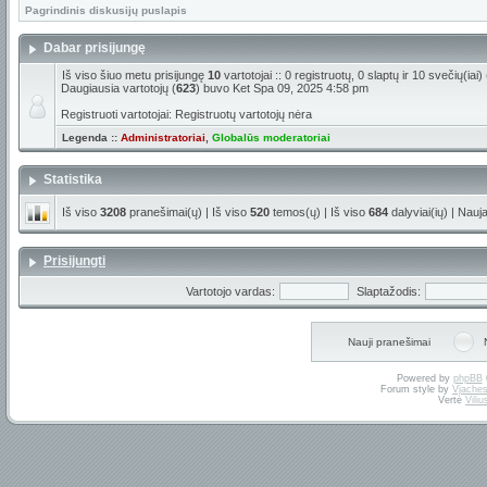
Pagrindinis diskusijų puslapis
Dabar prisijungę
Iš viso šiuo metu prisijungę
10
vartotojai :: 0 registruotų, 0 slaptų ir 10 svečių(ia
Daugiausia vartotojų (
623
) buvo Ket Spa 09, 2025 4:58 pm
Registruoti vartotojai: Registruotų vartotojų nėra
Legenda ::
Administratoriai
,
Globalūs moderatoriai
Statistika
Iš viso
3208
pranešimai(ų) | Iš viso
520
temos(ų) | Iš viso
684
dalyviai(ių) | Nauj
Prisijungti
Vartotojo vardas:
Slaptažodis:
Nauji pranešimai
Powered by
phpBB
Forum style by
Vjaches
Vertė
Vili