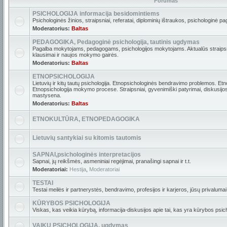
Forumas
PSICHOLOGIJA informacija besidomintiems
Psichologinės žinios, straipsniai, referatai, diplominių ištraukos, psichologinė pa
Moderatorius:
Baltas
PEDAGOGIKA, Pedagoginė psichologija, tautinis ugdymas
Pagalba mokytojams, pedagogams, psichologijos mokytojams. Aktualūs straipsni
klausimai ir naujos mokymo gairės.
Moderatorius:
Baltas
ETNOPSICHOLOGIJA
Lietuvių ir kitų tautų psichologija. Etnopsichologinės bendravimo problemos. Etn
Etnopsichologija mokymo procese. Straipsniai, gyvenimiški patyrimai, diskusijos. 
mastysena.
Moderatorius:
Baltas
ETNOKULTŪRA, ETNOPEDAGOGIKA
Lietuvių santykiai su kitomis tautomis
SAPNAI,psichologinės interpretacijos
Sapnai, jų reikšmės, asmeniniai regėjimai, pranašingi sapnai ir t.t.
Moderatoriai:
Hestija
,
Moderatoriai
TESTAI
Testai meilės ir partnerystės, bendravimo, profesijos ir karjeros, jūsų privalumai i
KŪRYBOS PSICHOLOGIJA
Viskas, kas veikia kūrybą, informacija-diskusijos apie tai, kas yra kūrybos psich
VAIKŲ PSICHOLOGIJA, ugdymas