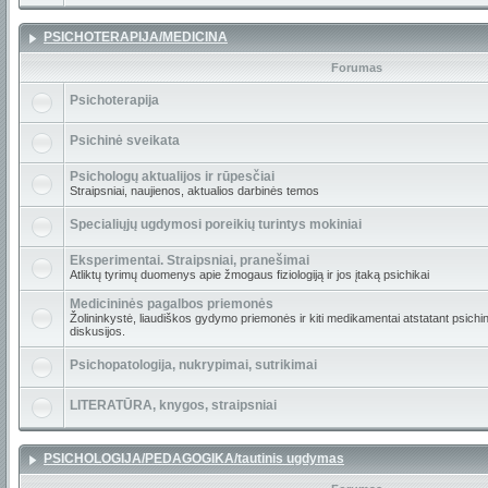
PSICHOTERAPIJA/MEDICINA
Forumas
Psichoterapija
Psichinė sveikata
Psichologų aktualijos ir rūpesčiai
Straipsniai, naujienos, aktualios darbinės temos
Specialiųjų ugdymosi poreikių turintys mokiniai
Eksperimentai. Straipsniai, pranešimai
Atliktų tyrimų duomenys apie žmogaus fiziologiją ir jos įtaką psichikai
Medicininės pagalbos priemonės
Žolininkystė, liaudiškos gydymo priemonės ir kiti medikamentai atstatant psichin
diskusijos.
Psichopatologija, nukrypimai, sutrikimai
LITERATŪRA, knygos, straipsniai
PSICHOLOGIJA/PEDAGOGIKA/tautinis ugdymas