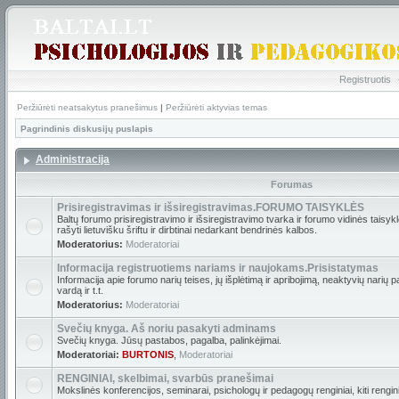
Registruotis
Peržiūrėti neatsakytus pranešimus
|
Peržiūrėti aktyvias temas
Pagrindinis diskusijų puslapis
Administracija
Forumas
Prisiregistravimas ir išsiregistravimas.FORUMO TAISYKLĖS
Baltų forumo prisiregistravimo ir išsiregistravimo tvarka ir forumo vidinės tais
rašyti lietuvišku šriftu ir dirbtinai nedarkant bendrinės kalbos.
Moderatorius:
Moderatoriai
Informacija registruotiems nariams ir naujokams.Prisistatymas
Informacija apie forumo narių teises, jų išplėtimą ir apribojimą, neaktyvių narių 
vardą ir t.t.
Moderatorius:
Moderatoriai
Svečių knyga. Aš noriu pasakyti adminams
Svečių knyga. Jūsų pastabos, pagalba, palinkėjimai.
Moderatoriai:
BURTONIS
,
Moderatoriai
RENGINIAI, skelbimai, svarbūs pranešimai
Mokslinės konferencijos, seminarai, psichologų ir pedagogų renginiai, kiti renginia