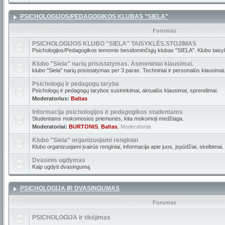
PSICHOLOGIJOS/PEDAGOGIKOS KLUBAS "SIELA"
Forumas
PSICHOLOGIJOS KLUBO "SIELA" TAISYKLĖS.STOJIMAS
Psichologijos/Pedagogikos temomis besidominčiųjų klubas "SIELA". Klubo taisyk
Klubo "Siela" narių prisistatymas. Asmeniniai klausimai.
klubo "Siela" narių prisistatymas per 3 paras. Techniniai ir personalūs klausimai
Psichologų ir pedagogų taryba
Psichologų ir pedagogų tarybos susirinkimai, aktualūs klausimai, sprendimai.
Moderatorius:
Baltas
Informacija psichologijos ir pedagogikos studentams
Studentams mokomosios priemonės, kita mokomoji medžiaga.
Moderatoriai:
BURTONIS
,
Baltas
,
Moderatoriai
Klubo "Siela" organizuojami renginiai
Klubo organizuojami įvairūs renginiai, informacija apie juos, įspūdžiai, skelbimai.
Dvasinis ugdymas
Kaip ugdyti dvasingumą
PSICHOLOGIJA IR DVASINGUMAS
Forumas
PSICHOLOGIJA ir tikėjimas