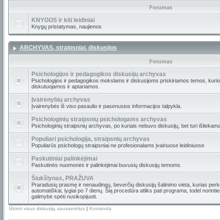
Forumas
KNYGOS ir kiti leidiniai
Knygų pristatymas, naujienos
ARCHYVAS, straipsniai, diskusijos
Forumas
Psichologijos ir pedagogikos diskusijų archyvas
Psichologijos ir pedagogikos mokslams ir diskusijoms priskiriamos temos, kur
diskutuojamos ir aptariamos.
Įvairenybių archyvas
Įvairenybės iš viso pasaulio ir pasenusios informacijos talpykla.
Psichologinių straipsnių psichologams archyvas
Psichologinių straipsnių archyvas, po kuriais nebuvo diskusijų, bet turi išliekam
Populiari psichologija, straipsnių archyvas
Populiarūs psichologų straipsniai ne profesionalams įvairiuose leidiniuose
Paskutiniai palinkėjimai
Paskutinės nuomonės ir palinkėjimai buvusių diskusijų temoms.
Šiukšlynas, PRAŽUVA
Praradusių prasmę ir nenaudingų, beverčių diskusijų šalinimo vieta, kurias per
automatiškai, lygiai po 7 dienų. Šią procedūra atliks pati programa, todėl norint
galimybė spėti nusikopijuoti.
Ištrinti visus diskusijų sausainėlius
|
Komanda