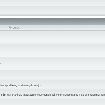
Forumas
.
gijos apraiškos; straipsniai, diskusijos
 su ŽIV gyvenančiųjų integracijos visuomenėje, lošimo priklausomybės ir kiti psichologiniai asp