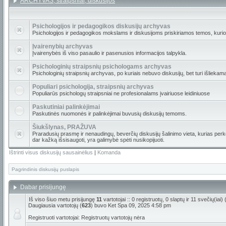
ARCHYVAS, straipsniai, diskusijos
Psichologijos ir pedagogikos diskusijų archyvas
Psichologijos ir pedagogikos mokslams ir diskusijoms priskiriamos temos, kuri
Įvairenybių archyvas
Įvairenybės iš viso pasaulio ir pasenusios informacijos talpykla.
Psichologinių straipsnių psichologams archyvas
Psichologinių straipsnių archyvas, po kuriais nebuvo diskusijų, bet turi išliekam
Populiari psichologija, straipsnių archyvas
Populiarūs psichologų straipsniai ne profesionalams įvairiuose leidiniuose
Paskutiniai palinkėjimai
Paskutinės nuomonės ir palinkėjimai buvusių diskusijų temoms.
Šiukšlynas, PRAŽUVA
Praradusių prasmę ir nenaudingų, beverčių diskusijų šalinimo vieta, kurias perkė
dar kažką išsisaugoti, yra galimybė spėti nusikopijuoti.
Ištrinti visus diskusijų sausainėlius
|
Komanda
Pagrindinis diskusijų puslapis
Dabar prisijungę
Iš viso šiuo metu prisijungę
11
vartotojai :: 0 registruotų, 0 slaptų ir 11 svečių(ia
Daugiausia vartotojų (
623
) buvo Ket Spa 09, 2025 4:58 pm
Registruoti vartotojai: Registruotų vartotojų nėra