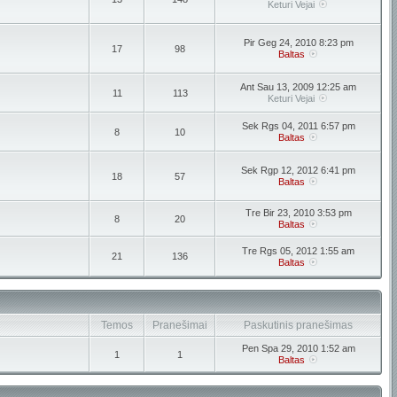
Keturi Vejai
Pir Geg 24, 2010 8:23 pm
17
98
Baltas
Ant Sau 13, 2009 12:25 am
11
113
Keturi Vejai
Sek Rgs 04, 2011 6:57 pm
8
10
Baltas
Sek Rgp 12, 2012 6:41 pm
18
57
Baltas
Tre Bir 23, 2010 3:53 pm
8
20
Baltas
Tre Rgs 05, 2012 1:55 am
21
136
Baltas
Temos
Pranešimai
Paskutinis pranešimas
Pen Spa 29, 2010 1:52 am
1
1
Baltas