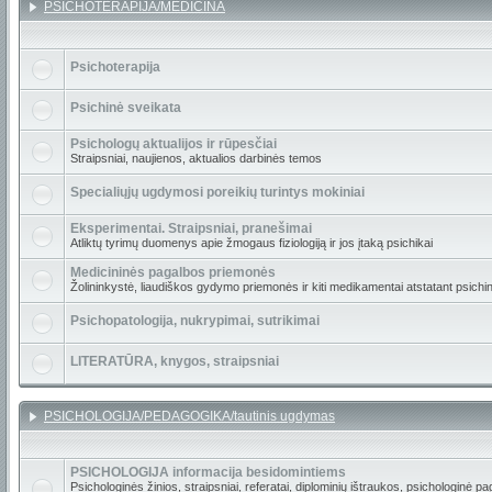
PSICHOTERAPIJA/MEDICINA
Psichoterapija
Psichinė sveikata
Psichologų aktualijos ir rūpesčiai
Straipsniai, naujienos, aktualios darbinės temos
Specialiųjų ugdymosi poreikių turintys mokiniai
Eksperimentai. Straipsniai, pranešimai
Atliktų tyrimų duomenys apie žmogaus fiziologiją ir jos įtaką psichikai
Medicininės pagalbos priemonės
Žolininkystė, liaudiškos gydymo priemonės ir kiti medikamentai atstatant psichinę
Psichopatologija, nukrypimai, sutrikimai
LITERATŪRA, knygos, straipsniai
PSICHOLOGIJA/PEDAGOGIKA/tautinis ugdymas
PSICHOLOGIJA informacija besidomintiems
Psichologinės žinios, straipsniai, referatai, diplominių ištraukos, psichologinė pa