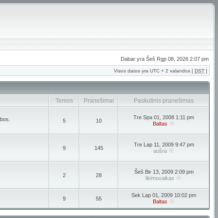
Dabar yra Šeš Rgp 08, 2026 2:07 pm
Visos datos yra UTC + 2 valandos [
DST
]
Temos
Pranešimai
Paskutinis pranešimas
Tre Spa 01, 2008 1:11 pm
lbos.
5
10
Baltas
Tre Lap 11, 2009 9:47 pm
9
145
aušra
Šeš Bir 13, 2009 2:09 pm
2
28
likimovaikas
Sek Lap 01, 2009 10:02 pm
9
55
Baltas