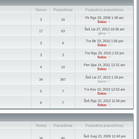
Temos
Pranešimai
Paskutinis pranešimas
Pir Rgs 29, 2008 1:48 am
3
16
Baltas
Šeš Lie 27, 2013 10:36 am
17
63
gilroy
Tre Bir 23, 2010 1:56 pm
3
6
Baltas
Tre Rgs 29, 2010 1:53 pm
3
3
Baltas
Pen Spa 14, 2011 12:31 am
4
10
Baltas
Šeš Lie 27, 2013 1:18 pm
34
367
baron
Tre Kov 10, 2010 12:53 am
5
7
Baltas
Šeš Rgs 22, 2012 11:56 pm
6
7
Baltas
Temos
Pranešimai
Paskutinis pranešimas
Šeš Geg 23, 2009 12:40 pm
26
80