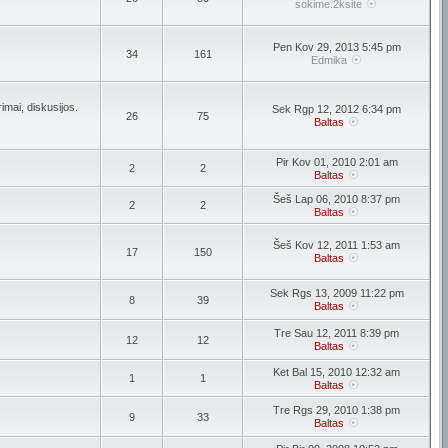
sokime.2ksite
Pen Kov 29, 2013 5:45 pm
34
161
Edmika
imai, diskusijos.
Sek Rgp 12, 2012 6:34 pm
26
75
Baltas
Pir Kov 01, 2010 2:01 am
2
2
Baltas
Šeš Lap 06, 2010 8:37 pm
2
2
Baltas
Šeš Kov 12, 2011 1:53 am
17
150
Baltas
Sek Rgs 13, 2009 11:22 pm
8
39
Baltas
Tre Sau 12, 2011 8:39 pm
12
12
Baltas
Ket Bal 15, 2010 12:32 am
1
1
Baltas
Tre Rgs 29, 2010 1:38 pm
9
33
Baltas