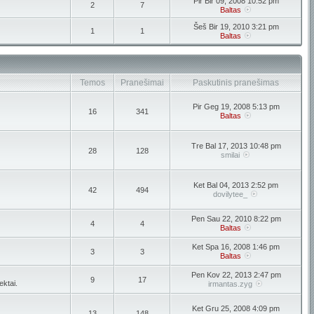
Pir Bir 09, 2008 10:52 pm
2
7
Baltas
Šeš Bir 19, 2010 3:21 pm
1
1
Baltas
Temos
Pranešimai
Paskutinis pranešimas
Pir Geg 19, 2008 5:13 pm
16
341
Baltas
Tre Bal 17, 2013 10:48 pm
28
128
smilai
Ket Bal 04, 2013 2:52 pm
42
494
dovilytee_
Pen Sau 22, 2010 8:22 pm
4
4
Baltas
Ket Spa 16, 2008 1:46 pm
3
3
Baltas
Pen Kov 22, 2013 2:47 pm
9
17
ektai.
irmantas.zyg
Ket Gru 25, 2008 4:09 pm
13
148