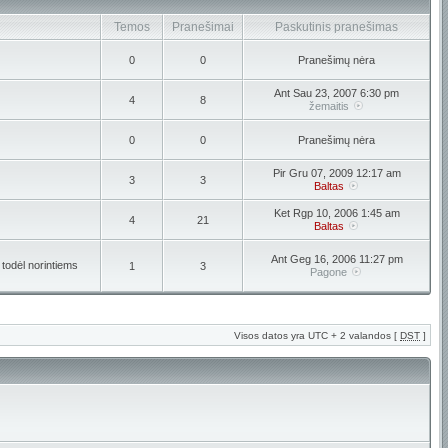
Temos
Pranešimai
Paskutinis pranešimas
0
0
Pranešimų nėra
Ant Sau 23, 2007 6:30 pm
4
8
žemaitis
0
0
Pranešimų nėra
Pir Gru 07, 2009 12:17 am
3
3
Baltas
Ket Rgp 10, 2006 1:45 am
4
21
Baltas
Ant Geg 16, 2006 11:27 pm
 todėl norintiems
1
3
Pagone
Visos datos yra UTC + 2 valandos [
DST
]