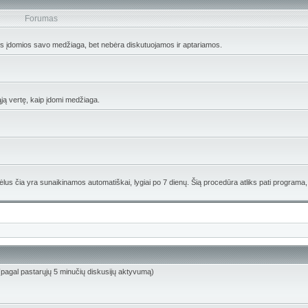
Forumas
os įdomios savo medžiaga, bet nebėra diskutuojamos ir aptariamos.
ąją vertę, kaip įdomi medžiaga.
lus čia yra sunaikinamos automatiškai, lygiai po 7 dienų. Šią procedūra atliks pati programa,
i) (pagal pastarųjų 5 minučių diskusijų aktyvumą)