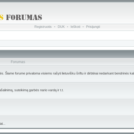
Registruotis
•
DUK
•
Ieškoti
•
Prisijungti
Forumas
lės. Šiame forume privaloma visiems rašyti lietuvišku šriftu ir dirbtinai nedarkant bendrinės ka
ašalinimą, suteikimą garbės nario vardą ir t.t.
i...