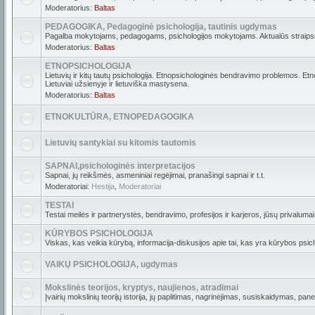
Moderatorius:
Baltas
PEDAGOGIKA, Pedagoginė psichologija, tautinis ugdymas
Pagalba mokytojams, pedagogams, psichologijos mokytojams. Aktualūs straipsni
Moderatorius:
Baltas
ETNOPSICHOLOGIJA
Lietuvių ir kitų tautų psichologija. Etnopsichologinės bendravimo problemos. Etn
Lietuviai užsienyje ir lietuviška mastysena.
Moderatorius:
Baltas
ETNOKULTŪRA, ETNOPEDAGOGIKA
Lietuvių santykiai su kitomis tautomis
SAPNAI,psichologinės interpretacijos
Sapnai, jų reikšmės, asmeniniai regėjimai, pranašingi sapnai ir t.t.
Moderatoriai:
Hestija
,
Moderatoriai
TESTAI
Testai meilės ir partnerystės, bendravimo, profesijos ir karjeros, jūsų privalumai i
KŪRYBOS PSICHOLOGIJA
Viskas, kas veikia kūrybą, informacija-diskusijos apie tai, kas yra kūrybos psich
VAIKŲ PSICHOLOGIJA, ugdymas
Mokslinės teorijos, kryptys, naujienos, atradimai
Įvairių mokslinių teorijų istorija, jų paplitimas, nagrinėjimas, susiskaidymas, pan