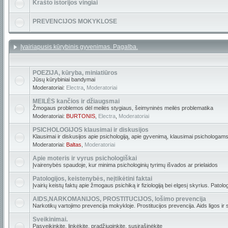
Krašto istorijos vingiai
PREVENCIJOS MOKYKLOSE
Įvairiapusis kūrybinis gyvenimas. Pagalba.
POEZIJA, kūryba, miniatiūros
Jūsų kūrybiniai bandymai
Moderatoriai:
Electra
,
Moderatoriai
MEILĖS kančios ir džiaugsmai
Žmogaus problemos dėl meilės stygiaus, šeimyninės meilės problematika
Moderatoriai:
BURTONIS
,
Electra
,
Moderatoriai
PSICHOLOGIJOS klausimai ir diskusijos
Klausimai ir diskusijos apie psichologiją, apie gyvenimą, klausimai psichologams
Moderatoriai:
Baltas
,
Moderatoriai
Apie moteris ir vyrus psichologiškai
Įvairenybės spaudoje, kur minima psichologinių tyrimų išvados ar prielaidos
Patologijos, keistenybės, neįtikėtini faktai
Įvairių keistų faktų apie žmogaus psichiką ir fiziologiją bei elgesį skyrius. Patolo
AIDS,NARKOMANIJOS, PROSTITUCIJOS, lošimo prevencija
Narkotikų vartojimo prevencija mokykloje. Prostitucijos prevencija. Aids ligos ir
Sveikinimai.
Pasveikinkite, linkėkite, pradžiuginkite, susirašinėkite