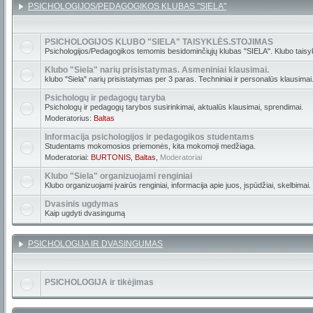
PSICHOLOGIJOS/PEDAGOGIKOS KLUBAS "SIELA"
PSICHOLOGIJOS KLUBO "SIELA" TAISYKLĖS.STOJIMAS
Psichologijos/Pedagogikos temomis besidominčiųjų klubas "SIELA". Klubo taisyk
Klubo "Siela" narių prisistatymas. Asmeniniai klausimai.
klubo "Siela" narių prisistatymas per 3 paras. Techniniai ir personalūs klausimai
Psichologų ir pedagogų taryba
Psichologų ir pedagogų tarybos susirinkimai, aktualūs klausimai, sprendimai.
Moderatorius:
Baltas
Informacija psichologijos ir pedagogikos studentams
Studentams mokomosios priemonės, kita mokomoji medžiaga.
Moderatoriai:
BURTONIS
,
Baltas
,
Moderatoriai
Klubo "Siela" organizuojami renginiai
Klubo organizuojami įvairūs renginiai, informacija apie juos, įspūdžiai, skelbimai.
Dvasinis ugdymas
Kaip ugdyti dvasingumą
PSICHOLOGIJA IR DVASINGUMAS
PSICHOLOGIJA ir tikėjimas