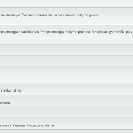
ai, diskusijos.Švietimo reformos klausimai ir naujos mokymo gairės.
opsichologija ir tautiškumas. Etnopsichologija mokymo procese. Straipsniai, gyvenimiški patyr
r trūkumai, kiti.
ologija.
eigimas ir žlugimas. Naujausi atradimai.