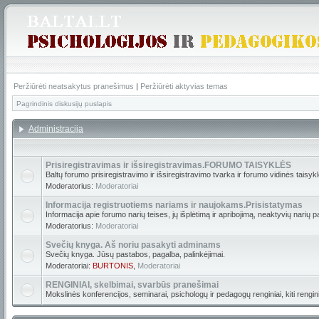
Peržiūrėti neatsakytus pranešimus
|
Peržiūrėti aktyvias temas
Pagrindinis diskusijų puslapis
Administracija
Prisiregistravimas ir išsiregistravimas.FORUMO TAISYKLĖS
Baltų forumo prisiregistravimo ir išsiregistravimo tvarka ir forumo vidinės taisyk
Moderatorius:
Moderatoriai
Informacija registruotiems nariams ir naujokams.Prisistatymas
Informacija apie forumo narių teises, jų išplėtimą ir apribojimą, neaktyvių narių p
Moderatorius:
Moderatoriai
Svečių knyga. Aš noriu pasakyti adminams
Svečių knyga. Jūsų pastabos, pagalba, palinkėjimai.
Moderatoriai:
BURTONIS
,
Moderatoriai
RENGINIAI, skelbimai, svarbūs pranešimai
Mokslinės konferencijos, seminarai, psichologų ir pedagogų renginiai, kiti renginia