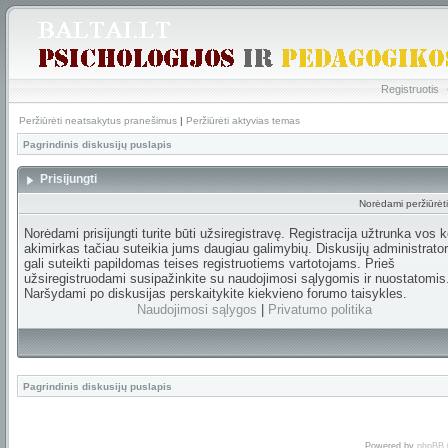
Registruotis
Peržiūrėti neatsakytus pranešimus
|
Peržiūrėti aktyvias temas
Pagrindinis diskusijų puslapis
Prisijungti
Norėdami peržiūrėti 
Norėdami prisijungti turite būti užsiregistravę. Registracija užtrunka vos k
akimirkas tačiau suteikia jums daugiau galimybių. Diskusijų administrator
gali suteikti papildomas teises registruotiems vartotojams. Prieš
užsiregistruodami susipažinkite su naudojimosi sąlygomis ir nuostatomis
Naršydami po diskusijas perskaitykite kiekvieno forumo taisykles.
Naudojimosi sąlygos
|
Privatumo politika
Pagrindinis diskusijų puslapis
Powered by
phpBB