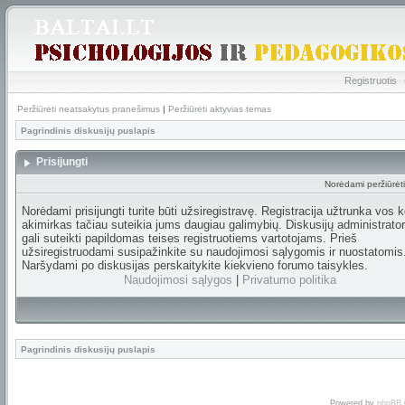
Registruotis
Peržiūrėti neatsakytus pranešimus
|
Peržiūrėti aktyvias temas
Pagrindinis diskusijų puslapis
Prisijungti
Norėdami peržiūrėti 
Norėdami prisijungti turite būti užsiregistravę. Registracija užtrunka vos k
akimirkas tačiau suteikia jums daugiau galimybių. Diskusijų administrator
gali suteikti papildomas teises registruotiems vartotojams. Prieš
užsiregistruodami susipažinkite su naudojimosi sąlygomis ir nuostatomis
Naršydami po diskusijas perskaitykite kiekvieno forumo taisykles.
Naudojimosi sąlygos
|
Privatumo politika
Pagrindinis diskusijų puslapis
Powered by
phpBB