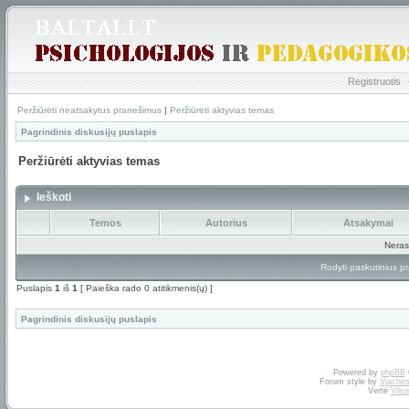
Registruotis
Peržiūrėti neatsakytus pranešimus
|
Peržiūrėti aktyvias temas
Pagrindinis diskusijų puslapis
Peržiūrėti aktyvias temas
Ieškoti
Temos
Autorius
Atsakymai
Neras
Rodyti paskutinius p
Puslapis
1
iš
1
[ Paieška rado 0 atitikmenis(ų) ]
Pagrindinis diskusijų puslapis
Powered by
phpBB
Forum style by
Vjaches
Vertė
Vili