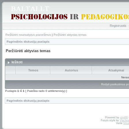
Registruotis
Peržiūrėti neatsakytus pranešimus
|
Peržiūrėti aktyvias temas
Pagrindinis diskusijų puslapis
Peržiūrėti aktyvias temas
Ieškoti
Temos
Autorius
Atsakymai
Neras
Rodyti paskutinius p
Puslapis
1
iš
1
[ Paieška rado 0 atitikmenis(ų) ]
Pagrindinis diskusijų puslapis
Powered by
phpBB
Forum style by
Vjaches
Vertė
Vili