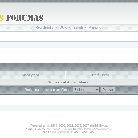
Registruotis
•
DUK
•
Ieškoti
•
Prisijungti
Atsakymai
Peržiūrėta
Nerastas nei vienas atitikmuo.
Rodyti paskutinius pranešimus:
Powered by
phpBB
© 2000, 2002, 2005, 2007 phpBB Group.
Forum style by
Vjacheslav Trushkin
for
Free Forums
/
DivisionCore
.
Vertė
Vilius Šumskas
© 2003, 2005, 2007