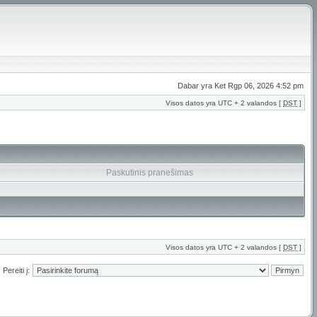
Dabar yra Ket Rgp 06, 2026 4:52 pm
Visos datos yra UTC + 2 valandos [
DST
]
Paskutinis pranešimas
Visos datos yra UTC + 2 valandos [
DST
]
Pereiti į: