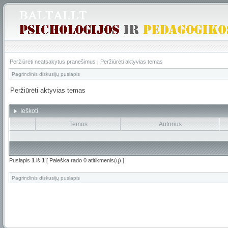
Peržiūrėti neatsakytus pranešimus
|
Peržiūrėti aktyvias temas
Pagrindinis diskusijų puslapis
Peržiūrėti aktyvias temas
Ieškoti
Temos
Autorius
Puslapis
1
iš
1
[ Paieška rado 0 atitikmenis(ų) ]
Pagrindinis diskusijų puslapis