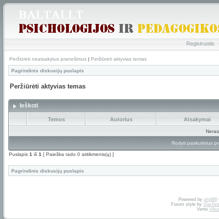
Registruotis
Peržiūrėti neatsakytus pranešimus
|
Peržiūrėti aktyvias temas
Pagrindinis diskusijų puslapis
Peržiūrėti aktyvias temas
Ieškoti
Temos
Autorius
Atsakymai
Neras
Rodyti paskutinius p
Puslapis
1
iš
1
[ Paieška rado 0 atitikmenis(ų) ]
Pagrindinis diskusijų puslapis
Powered by
phpBB
Forum style by
Vjaches
Vertė
Vili