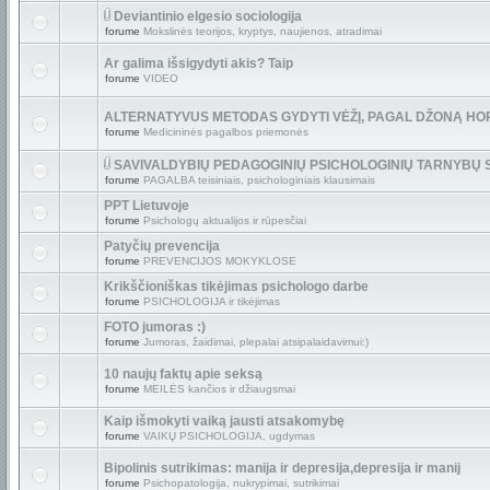
Deviantinio elgesio sociologija
forume
Mokslinės teorijos, kryptys, naujienos, atradimai
Ar galima išsigydyti akis? Taip
forume
VIDEO
ALTERNATYVUS METODAS GYDYTI VĖŽĮ, PAGAL DŽONĄ HO
forume
Medicininės pagalbos priemonės
SAVIVALDYBIŲ PEDAGOGINIŲ PSICHOLOGINIŲ TARNYBŲ
forume
PAGALBA teisiniais, psichologiniais klausimais
PPT Lietuvoje
forume
Psichologų aktualijos ir rūpesčiai
Patyčių prevencija
forume
PREVENCIJOS MOKYKLOSE
Krikščioniškas tikėjimas psichologo darbe
forume
PSICHOLOGIJA ir tikėjimas
FOTO jumoras :)
forume
Jumoras, žaidimai, plepalai atsipalaidavimui:)
10 naujų faktų apie seksą
forume
MEILĖS kančios ir džiaugsmai
Kaip išmokyti vaiką jausti atsakomybę
forume
VAIKŲ PSICHOLOGIJA, ugdymas
Bipolinis sutrikimas: manija ir depresija,depresija ir manij
forume
Psichopatologija, nukrypimai, sutrikimai