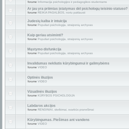
forume
Informacija psichologijos ir pedagogikos studentams
Ar jau yra priimtas įstatymas dėl psichologų teisinio statuso?
forume
REIKIA PAGALBOS, noriu paklausti
Judesių kalba ir intuicija
forume
Populiari psichologija, straipsnių archyvas
Kaip geriau atsiminti?
forume
Populiari psichologija, straipsnių archyvas
Mąstymo disfunkcija
forume
Populiari psichologija, straipsnių archyvas
Invalidumas nekliutis kūrybingumui ir galimybėms
forume
VIDEO
Optinės iliuzijos
forume
VIDEO
Vizualinės iliuzijos
forume
KŪRYBOS PSICHOLOGIJA
Labdaros akcijos
forume
RENGINIAI, skelbimai, svarbūs pranešimai
Kūrybingumas. Piešimas ant vandens
forume
VIDEO