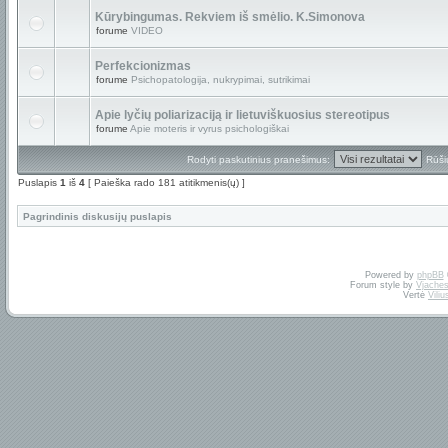
Kūrybingumas. Rekviem iš smėlio. K.Simonova
forume
VIDEO
Perfekcionizmas
forume
Psichopatologija, nukrypimai, sutrikimai
Apie lyčių poliarizaciją ir lietuviškuosius stereotipus
forume
Apie moteris ir vyrus psichologiškai
Rodyti paskutinius pranešimus:
Rūši
Puslapis
1
iš
4
[ Paieška rado 181 atitikmenis(ų) ]
Pagrindinis diskusijų puslapis
Powered by
phpBB
Forum style by
Vjaches
Vertė
Vili