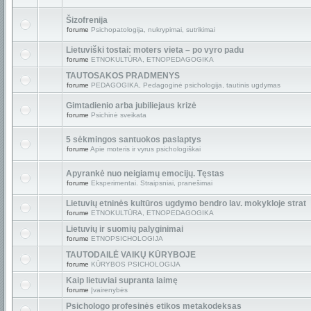
Šizofrenija
forume
Psichopatologija, nukrypimai, sutrikimai
Lietuviški tostai: moters vieta – po vyro padu
forume
ETNOKULTŪRA, ETNOPEDAGOGIKA
TAUTOSAKOS PRADMENYS
forume
PEDAGOGIKA, Pedagoginė psichologija, tautinis ugdymas
Gimtadienio arba jubiliejaus krizė
forume
Psichinė sveikata
5 sėkmingos santuokos paslaptys
forume
Apie moteris ir vyrus psichologiškai
Apyrankė nuo neigiamų emocijų. Tęstas
forume
Eksperimentai. Straipsniai, pranešimai
Lietuvių etninės kultūros ugdymo bendro lav. mokykloje strat
forume
ETNOKULTŪRA, ETNOPEDAGOGIKA
Lietuvių ir suomių palyginimai
forume
ETNOPSICHOLOGIJA
TAUTODAILĖ VAIKŲ KŪRYBOJE
forume
KŪRYBOS PSICHOLOGIJA
Kaip lietuviai supranta laimę
forume
Įvairenybės
Psichologo profesinės etikos metakodeksas