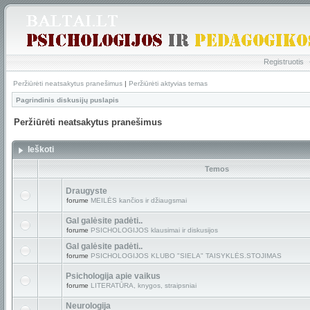
Registruotis
Peržiūrėti neatsakytus pranešimus
|
Peržiūrėti aktyvias temas
Pagrindinis diskusijų puslapis
Peržiūrėti neatsakytus pranešimus
Ieškoti
Temos
Draugyste
forume
MEILĖS kančios ir džiaugsmai
Gal galėsite padėti..
forume
PSICHOLOGIJOS klausimai ir diskusijos
Gal galėsite padėti..
forume
PSICHOLOGIJOS KLUBO "SIELA" TAISYKLĖS.STOJIMAS
Psichologija apie vaikus
forume
LITERATŪRA, knygos, straipsniai
Neurologija