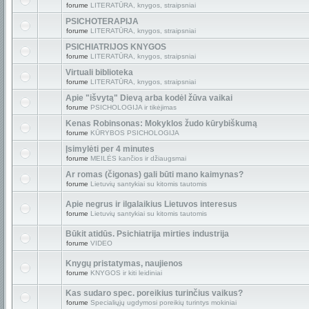
forume
LITERATŪRA, knygos, straipsniai
PSICHOTERAPIJA
forume
LITERATŪRA, knygos, straipsniai
PSICHIATRIJOS KNYGOS
forume
LITERATŪRA, knygos, straipsniai
Virtuali biblioteka
forume
LITERATŪRA, knygos, straipsniai
Apie "išvytą" Dievą arba kodėl žūva vaikai
forume
PSICHOLOGIJA ir tikėjimas
Kenas Robinsonas: Mokyklos žudo kūrybiškumą
forume
KŪRYBOS PSICHOLOGIJA
Įsimylėti per 4 minutes
forume
MEILĖS kančios ir džiaugsmai
Ar romas (čigonas) gali būti mano kaimynas?
forume
Lietuvių santykiai su kitomis tautomis
Apie negrus ir ilgalaikius Lietuvos interesus
forume
Lietuvių santykiai su kitomis tautomis
Būkit atidūs. Psichiatrija mirties industrija
forume
VIDEO
Knygų pristatymas, naujienos
forume
KNYGOS ir kiti leidiniai
Kas sudaro spec. poreikius turinčius vaikus?
forume
Specialiųjų ugdymosi poreikių turintys mokiniai