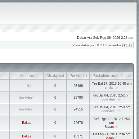
Dabar yra Sek Rgp 09, 2026 2:26 pm
Visos datos yra UTC + 2 valandos [
DST
]
Autorius
Atsakymai
Peržiūrėta
Paskutinis pranešimas
Tre Bal 17, 2013 10:48 pm
smilai
0
25469
smilai
Ket Bal 04, 2013 2:52 pm
dovilytee_
0
25790
dovilytee_
Ket Bal 04, 2013 2:50 pm
dovilytee_
0
24515
dovilytee_
Šeš Rgs 22, 2012 11:56
Baltas
0
24676
pm
Baltas
Pir Lap 21, 2011 1:34 pm
Baltas
0
15371
Baltas