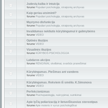
Judesių kalba ir intuicija
forume
Populiari psichologija, straipsnių archyvas
Kaip geriau atsiminti?
forume
Populiari psichologija, straipsnių archyvas
Mąstymo disfunkcija
forume
Populiari psichologija, straipsnių archyvas
Invalidumas nekliutis kūrybingumui ir galimybėms
forume
VIDEO
Optinės iliuzijos
forume
VIDEO
Vizualinės iliuzijos
forume
KŪRYBOS PSICHOLOGIJA
Labdaros akcijos
forume
RENGINIAI, skelbimai, svarbūs pranešimai
Kūrybingumas. Piešimas ant vandens
forume
VIDEO
Kūrybingumas. Rekviem iš smėlio. K.Simonova
forume
VIDEO
Perfekcionizmas
forume
Psichopatologija, nukrypimai, sutrikimai
Apie lyčių poliarizaciją ir lietuviškuosius stereotipus
forume
Apie moteris ir vyrus psichologiškai