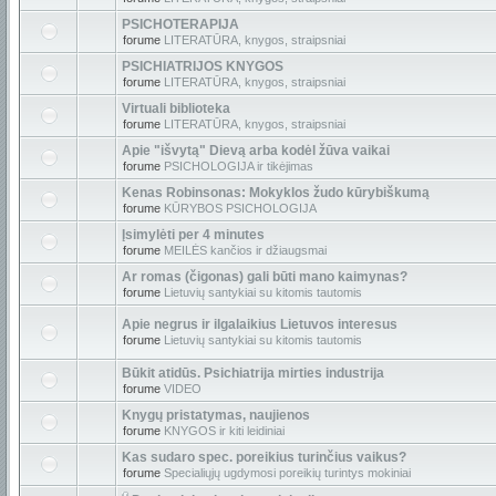
PSICHOTERAPIJA
forume
LITERATŪRA, knygos, straipsniai
PSICHIATRIJOS KNYGOS
forume
LITERATŪRA, knygos, straipsniai
Virtuali biblioteka
forume
LITERATŪRA, knygos, straipsniai
Apie "išvytą" Dievą arba kodėl žūva vaikai
forume
PSICHOLOGIJA ir tikėjimas
Kenas Robinsonas: Mokyklos žudo kūrybiškumą
forume
KŪRYBOS PSICHOLOGIJA
Įsimylėti per 4 minutes
forume
MEILĖS kančios ir džiaugsmai
Ar romas (čigonas) gali būti mano kaimynas?
forume
Lietuvių santykiai su kitomis tautomis
Apie negrus ir ilgalaikius Lietuvos interesus
forume
Lietuvių santykiai su kitomis tautomis
Būkit atidūs. Psichiatrija mirties industrija
forume
VIDEO
Knygų pristatymas, naujienos
forume
KNYGOS ir kiti leidiniai
Kas sudaro spec. poreikius turinčius vaikus?
forume
Specialiųjų ugdymosi poreikių turintys mokiniai