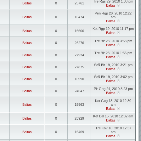
Tre Rgs 29, 2010 1:38 pm
Baltas
0
25761
Baltas
Pen Rgp 20, 2010 12:22
Baltas
0
16474
am
Baltas
Ket Rgp 19, 2010 11:17 pm
Baltas
0
16606
Baltas
Tre Bir 23, 2010 3:53 pm
Baltas
0
26276
Baltas
Tre Bir 23, 2010 1:56 pm
Baltas
0
27934
Baltas
Šeš Bir 19, 2010 3:21 pm
Baltas
0
27875
Baltas
Šeš Bir 19, 2010 3:02 pm
Baltas
0
16990
Baltas
Pir Geg 24, 2010 8:23 pm
Baltas
0
24647
Baltas
Ket Geg 13, 2010 12:30
Baltas
0
15963
am
Baltas
Ket Bal 15, 2010 12:32 am
Baltas
0
25929
Baltas
Tre Kov 10, 2010 12:37
Baltas
0
16469
am
Baltas