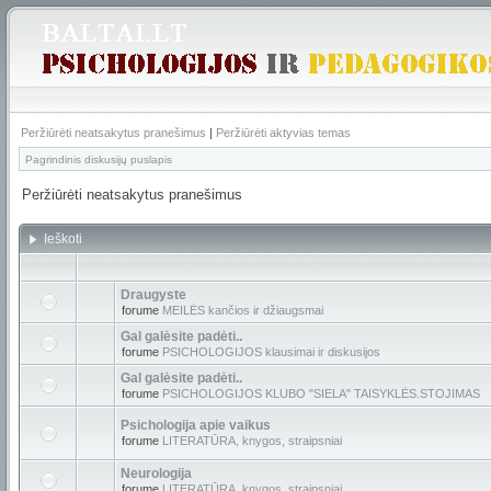
Peržiūrėti neatsakytus pranešimus
|
Peržiūrėti aktyvias temas
Pagrindinis diskusijų puslapis
Peržiūrėti neatsakytus pranešimus
Ieškoti
Draugyste
forume
MEILĖS kančios ir džiaugsmai
Gal galėsite padėti..
forume
PSICHOLOGIJOS klausimai ir diskusijos
Gal galėsite padėti..
forume
PSICHOLOGIJOS KLUBO "SIELA" TAISYKLĖS.STOJIMAS
Psichologija apie vaikus
forume
LITERATŪRA, knygos, straipsniai
Neurologija
forume
LITERATŪRA, knygos, straipsniai