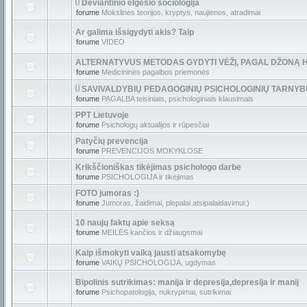
Deviantinio elgesio sociologija
forume
Mokslinės teorijos, kryptys, naujienos, atradimai
Ar galima išsigydyti akis? Taip
forume
VIDEO
ALTERNATYVUS METODAS GYDYTI VĖŽĮ, PAGAL DŽONĄ 
forume
Medicininės pagalbos priemonės
SAVIVALDYBIŲ PEDAGOGINIŲ PSICHOLOGINIŲ TARNY
forume
PAGALBA teisiniais, psichologiniais klausimais
PPT Lietuvoje
forume
Psichologų aktualijos ir rūpesčiai
Patyčių prevencija
forume
PREVENCIJOS MOKYKLOSE
Krikščioniškas tikėjimas psichologo darbe
forume
PSICHOLOGIJA ir tikėjimas
FOTO jumoras :)
forume
Jumoras, žaidimai, plepalai atsipalaidavimui:)
10 naujų faktų apie seksą
forume
MEILĖS kančios ir džiaugsmai
Kaip išmokyti vaiką jausti atsakomybę
forume
VAIKŲ PSICHOLOGIJA, ugdymas
Bipolinis sutrikimas: manija ir depresija,depresija ir manij
forume
Psichopatologija, nukrypimai, sutrikimai