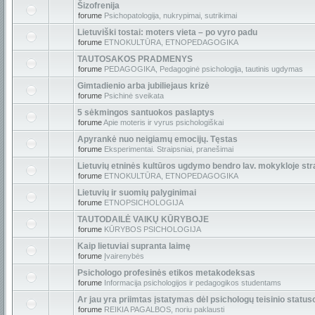
Šizofrenija
forume
Psichopatologija, nukrypimai, sutrikimai
Lietuviški tostai: moters vieta – po vyro padu
forume
ETNOKULTŪRA, ETNOPEDAGOGIKA
TAUTOSAKOS PRADMENYS
forume
PEDAGOGIKA, Pedagoginė psichologija, tautinis ugdymas
Gimtadienio arba jubiliejaus krizė
forume
Psichinė sveikata
5 sėkmingos santuokos paslaptys
forume
Apie moteris ir vyrus psichologiškai
Apyrankė nuo neigiamų emocijų. Tęstas
forume
Eksperimentai. Straipsniai, pranešimai
Lietuvių etninės kultūros ugdymo bendro lav. mokykloje str
forume
ETNOKULTŪRA, ETNOPEDAGOGIKA
Lietuvių ir suomių palyginimai
forume
ETNOPSICHOLOGIJA
TAUTODAILĖ VAIKŲ KŪRYBOJE
forume
KŪRYBOS PSICHOLOGIJA
Kaip lietuviai supranta laimę
forume
Įvairenybės
Psichologo profesinės etikos metakodeksas
forume
Informacija psichologijos ir pedagogikos studentams
Ar jau yra priimtas įstatymas dėl psichologų teisinio status
forume
REIKIA PAGALBOS, noriu paklausti