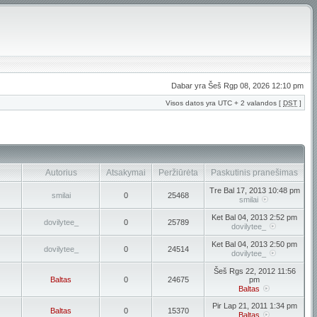
Dabar yra Šeš Rgp 08, 2026 12:10 pm
Visos datos yra UTC + 2 valandos [
DST
]
Autorius
Atsakymai
Peržiūrėta
Paskutinis pranešimas
Tre Bal 17, 2013 10:48 pm
smilai
0
25468
smilai
Ket Bal 04, 2013 2:52 pm
dovilytee_
0
25789
dovilytee_
Ket Bal 04, 2013 2:50 pm
dovilytee_
0
24514
dovilytee_
Šeš Rgs 22, 2012 11:56
Baltas
0
24675
pm
Baltas
Pir Lap 21, 2011 1:34 pm
Baltas
0
15370
Baltas