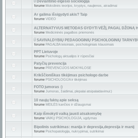
Deviantinio elgesio sociologija
forume
Mokslinės teorijos, kryptys, naujienos, atradimai
Ar galima išsigydyti akis? Taip
forume
VIDEO
ALTERNATYVUS METODAS GYDYTI VĖŽĮ, PAGAL DŽONĄ 
forume
Medicininės pagalbos priemonės
SAVIVALDYBIŲ PEDAGOGINIŲ PSICHOLOGINIŲ TARNY
forume
PAGALBA teisiniais, psichologiniais klausimais
PPT Lietuvoje
forume
Psichologų aktualijos ir rūpesčiai
Patyčių prevencija
forume
PREVENCIJOS MOKYKLOSE
Krikščioniškas tikėjimas psichologo darbe
forume
PSICHOLOGIJA ir tikėjimas
FOTO jumoras :)
forume
Jumoras, žaidimai, plepalai atsipalaidavimui:)
10 naujų faktų apie seksą
forume
MEILĖS kančios ir džiaugsmai
Kaip išmokyti vaiką jausti atsakomybę
forume
VAIKŲ PSICHOLOGIJA, ugdymas
Bipolinis sutrikimas: manija ir depresija,depresija ir manij
forume
Psichopatologija, nukrypimai, sutrikimai