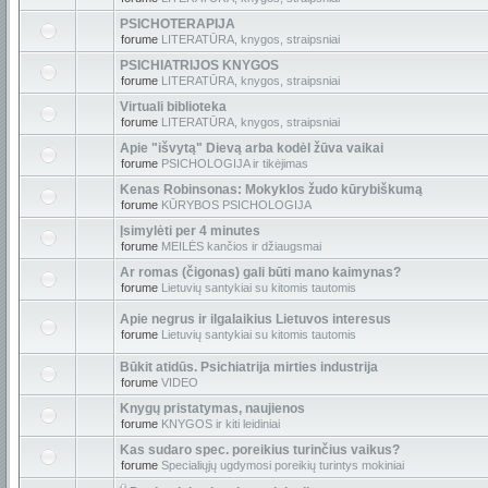
PSICHOTERAPIJA
forume
LITERATŪRA, knygos, straipsniai
PSICHIATRIJOS KNYGOS
forume
LITERATŪRA, knygos, straipsniai
Virtuali biblioteka
forume
LITERATŪRA, knygos, straipsniai
Apie "išvytą" Dievą arba kodėl žūva vaikai
forume
PSICHOLOGIJA ir tikėjimas
Kenas Robinsonas: Mokyklos žudo kūrybiškumą
forume
KŪRYBOS PSICHOLOGIJA
Įsimylėti per 4 minutes
forume
MEILĖS kančios ir džiaugsmai
Ar romas (čigonas) gali būti mano kaimynas?
forume
Lietuvių santykiai su kitomis tautomis
Apie negrus ir ilgalaikius Lietuvos interesus
forume
Lietuvių santykiai su kitomis tautomis
Būkit atidūs. Psichiatrija mirties industrija
forume
VIDEO
Knygų pristatymas, naujienos
forume
KNYGOS ir kiti leidiniai
Kas sudaro spec. poreikius turinčius vaikus?
forume
Specialiųjų ugdymosi poreikių turintys mokiniai