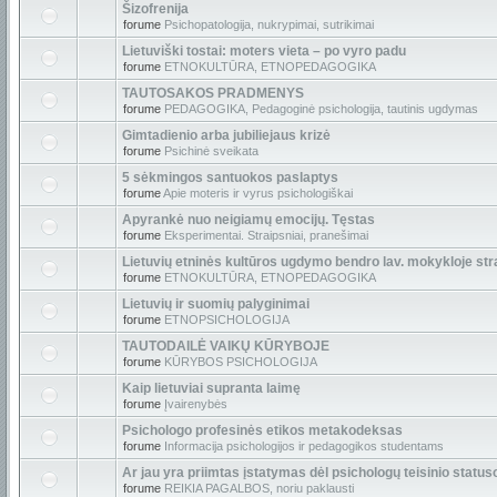
Šizofrenija
forume
Psichopatologija, nukrypimai, sutrikimai
Lietuviški tostai: moters vieta – po vyro padu
forume
ETNOKULTŪRA, ETNOPEDAGOGIKA
TAUTOSAKOS PRADMENYS
forume
PEDAGOGIKA, Pedagoginė psichologija, tautinis ugdymas
Gimtadienio arba jubiliejaus krizė
forume
Psichinė sveikata
5 sėkmingos santuokos paslaptys
forume
Apie moteris ir vyrus psichologiškai
Apyrankė nuo neigiamų emocijų. Tęstas
forume
Eksperimentai. Straipsniai, pranešimai
Lietuvių etninės kultūros ugdymo bendro lav. mokykloje str
forume
ETNOKULTŪRA, ETNOPEDAGOGIKA
Lietuvių ir suomių palyginimai
forume
ETNOPSICHOLOGIJA
TAUTODAILĖ VAIKŲ KŪRYBOJE
forume
KŪRYBOS PSICHOLOGIJA
Kaip lietuviai supranta laimę
forume
Įvairenybės
Psichologo profesinės etikos metakodeksas
forume
Informacija psichologijos ir pedagogikos studentams
Ar jau yra priimtas įstatymas dėl psichologų teisinio status
forume
REIKIA PAGALBOS, noriu paklausti