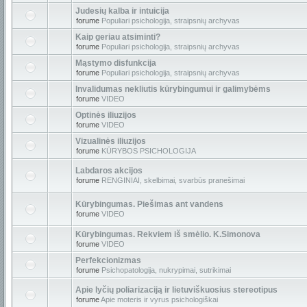
Judesių kalba ir intuicija
forume
Populiari psichologija, straipsnių archyvas
Kaip geriau atsiminti?
forume
Populiari psichologija, straipsnių archyvas
Mąstymo disfunkcija
forume
Populiari psichologija, straipsnių archyvas
Invalidumas nekliutis kūrybingumui ir galimybėms
forume
VIDEO
Optinės iliuzijos
forume
VIDEO
Vizualinės iliuzijos
forume
KŪRYBOS PSICHOLOGIJA
Labdaros akcijos
forume
RENGINIAI, skelbimai, svarbūs pranešimai
Kūrybingumas. Piešimas ant vandens
forume
VIDEO
Kūrybingumas. Rekviem iš smėlio. K.Simonova
forume
VIDEO
Perfekcionizmas
forume
Psichopatologija, nukrypimai, sutrikimai
Apie lyčių poliarizaciją ir lietuviškuosius stereotipus
forume
Apie moteris ir vyrus psichologiškai