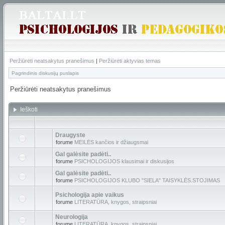
Peržiūrėti neatsakytus pranešimus
|
Peržiūrėti aktyvias temas
Pagrindinis diskusijų puslapis
Peržiūrėti neatsakytus pranešimus
Ieškoti
Draugyste
forume
MEILĖS kančios ir džiaugsmai
Gal galėsite padėti..
forume
PSICHOLOGIJOS klausimai ir diskusijos
Gal galėsite padėti..
forume
PSICHOLOGIJOS KLUBO "SIELA" TAISYKLĖS.STOJIMAS
Psichologija apie vaikus
forume
LITERATŪRA, knygos, straipsniai
Neurologija
forume
LITERATŪRA, knygos, straipsniai