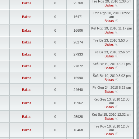
Tre Rgs 29, 2010 1:38 pm
Baltas
0
25760
Baltas
Pen Rgp 20, 2010 12:22
Baltas
0
16471
am
Baltas
Ket Rgp 19, 2010 11:17 pm
Baltas
0
16606
Baltas
Tre Bir 23, 2010 3:53 pm
Baltas
0
26274
Baltas
Tre Bir 23, 2010 1:56 pm
Baltas
0
27933
Baltas
Šeš Bir 19, 2010 3:21 pm
Baltas
0
27872
Baltas
Šeš Bir 19, 2010 3:02 pm
Baltas
0
16990
Baltas
Pir Geg 24, 2010 8:23 pm
Baltas
0
24640
Baltas
Ket Geg 13, 2010 12:30
Baltas
0
15962
am
Baltas
Ket Bal 15, 2010 12:32 am
Baltas
0
25928
Baltas
Tre Kov 10, 2010 12:37
Baltas
0
16468
am
Baltas