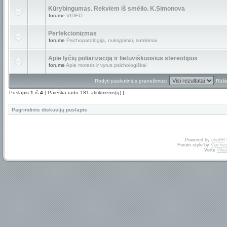
Kūrybingumas. Rekviem iš smėlio. K.Simonova
forume
VIDEO
Perfekcionizmas
forume
Psichopatologija, nukrypimai, sutrikimai
Apie lyčių poliarizaciją ir lietuviškuosius stereotipus
forume
Apie moteris ir vyrus psichologiškai
Rodyti paskutinius pranešimus:
Rūši
Puslapis
1
iš
4
[ Paieška rado 181 atitikmenis(ų) ]
Pagrindinis diskusijų puslapis
Powered by
phpBB
Forum style by
Vjaches
Vertė
Vili