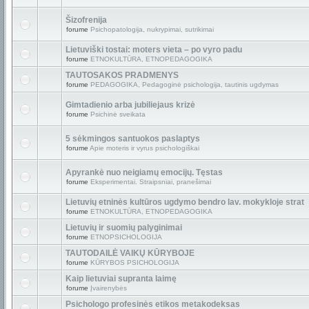
Šizofrenija
forume
Psichopatologija, nukrypimai, sutrikimai
Lietuviški tostai: moters vieta – po vyro padu
forume
ETNOKULTŪRA, ETNOPEDAGOGIKA
TAUTOSAKOS PRADMENYS
forume
PEDAGOGIKA, Pedagoginė psichologija, tautinis ugdymas
Gimtadienio arba jubiliejaus krizė
forume
Psichinė sveikata
5 sėkmingos santuokos paslaptys
forume
Apie moteris ir vyrus psichologiškai
Apyrankė nuo neigiamų emocijų. Tęstas
forume
Eksperimentai. Straipsniai, pranešimai
Lietuvių etninės kultūros ugdymo bendro lav. mokykloje strat
forume
ETNOKULTŪRA, ETNOPEDAGOGIKA
Lietuvių ir suomių palyginimai
forume
ETNOPSICHOLOGIJA
TAUTODAILĖ VAIKŲ KŪRYBOJE
forume
KŪRYBOS PSICHOLOGIJA
Kaip lietuviai supranta laimę
forume
Įvairenybės
Psichologo profesinės etikos metakodeksas