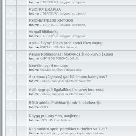
forume
LITERATŪRA, knygos, straipsniai
PSICHOTERAPIJA
forume
LITERATŪRA, knygos, straipsniai
PSICHIATRIJOS KNYGOS
forume
LITERATŪRA, knygos, straipsniai
Virtuali biblioteka
forume
LITERATŪRA, knygos, straipsniai
Apie "išvytą" Dievą arba kodėl žūva vaikai
forume
PSICHOLOGIJA ir tikėjimas
Kenas Robinsonas: Mokyklos žudo kūrybiškumą
forume
KŪRYBOS PSICHOLOGIJA
Įsimylėti per 4 minutes
forume
MEILĖS kančios ir džiaugsmai
Ar romas (čigonas) gali būti mano kaimynas?
forume
Lietuvių santykiai su kitomis tautomis
Apie negrus ir ilgalaikius Lietuvos interesus
forume
Lietuvių santykiai su kitomis tautomis
Būkit atidūs. Psichiatrija mirties industrija
forume
VIDEO
Knygų pristatymas, naujienos
forume
KNYGOS ir kiti leidiniai
Kas sudaro spec. poreikius turinčius vaikus?
forume
Specialiųjų ugdymosi poreikių turintys mokiniai