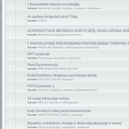
Deviantinio elgesio sociologija
forume
Mokslinės teorijos, kryptys, naujienos, atradimai
Ar galima išsigydyti akis? Taip
forume
VIDEO
ALTERNATYVUS METODAS GYDYTI VĖŽĮ, PAGAL DŽONĄ HO
forume
Medicininės pagalbos priemonės
SAVIVALDYBIŲ PEDAGOGINIŲ PSICHOLOGINIŲ TARNYBŲ
forume
PAGALBA teisiniais, psichologiniais klausimais
PPT Lietuvoje
forume
Psichologų aktualijos ir rūpesčiai
Patyčių prevencija
forume
PREVENCIJOS MOKYKLOSE
Krikščioniškas tikėjimas psichologo darbe
forume
PSICHOLOGIJA ir tikėjimas
FOTO jumoras :)
forume
Jumoras, žaidimai, plepalai atsipalaidavimui:)
10 naujų faktų apie seksą
forume
MEILĖS kančios ir džiaugsmai
Kaip išmokyti vaiką jausti atsakomybę
forume
VAIKŲ PSICHOLOGIJA, ugdymas
Bipolinis sutrikimas: manija ir depresija,depresija ir manij
forume
Psichopatologija, nukrypimai, sutrikimai