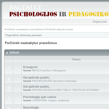
Registruotis
Peržiūrėti neatsakytus pranešimus
|
Peržiūrėti aktyvias temas
Pagrindinis diskusijų puslapis
Peržiūrėti neatsakytus pranešimus
Ieškoti
Temos
Draugyste
forume
MEILĖS kančios ir džiaugsmai
Gal galėsite padėti..
forume
PSICHOLOGIJOS klausimai ir diskusijos
Gal galėsite padėti..
forume
PSICHOLOGIJOS KLUBO "SIELA" TAISYKLĖS.STOJIMAS
Psichologija apie vaikus
forume
LITERATŪRA, knygos, straipsniai
Neurologija