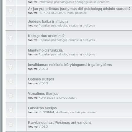
forume
Informacija psichologijos ir pedagogikos studentams
Ar jau yra priimtas įstatymas dėl psichologų teisinio statuso?
forume
REIKIA PAGALBOS, noriu paklausti
Judesių kalba ir intuicija
forume
Populiari psichologija, straipsnių archyvas
Kaip geriau atsiminti?
forume
Populiari psichologija, straipsnių archyvas
Mąstymo disfunkcija
forume
Populiari psichologija, straipsnių archyvas
Invalidumas nekliutis kūrybingumui ir galimybėms
forume
VIDEO
Optinės iliuzijos
forume
VIDEO
Vizualinės iliuzijos
forume
KŪRYBOS PSICHOLOGIJA
Labdaros akcijos
forume
RENGINIAI, skelbimai, svarbūs pranešimai
Kūrybingumas. Piešimas ant vandens
forume
VIDEO