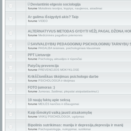
Deviantinio elgesio sociologija
forume
Mokslinės teorijos, kryptys, naujienos, atradimai
Ar galima išsigydyti akis? Taip
forume
VIDEO
ALTERNATYVUS METODAS GYDYTI VĖŽĮ, PAGAL DŽONĄ HO
forume
Medicininės pagalbos priemonės
SAVIVALDYBIŲ PEDAGOGINIŲ PSICHOLOGINIŲ TARNYBŲ
forume
PAGALBA teisiniais, psichologiniais klausimais
PPT Lietuvoje
forume
Psichologų aktualijos ir rūpesčiai
Patyčių prevencija
forume
PREVENCIJOS MOKYKLOSE
Krikščioniškas tikėjimas psichologo darbe
forume
PSICHOLOGIJA ir tikėjimas
FOTO jumoras :)
forume
Jumoras, žaidimai, plepalai atsipalaidavimui:)
10 naujų faktų apie seksą
forume
MEILĖS kančios ir džiaugsmai
Kaip išmokyti vaiką jausti atsakomybę
forume
VAIKŲ PSICHOLOGIJA, ugdymas
Bipolinis sutrikimas: manija ir depresija,depresija ir manij
forume
Psichopatologija, nukrypimai, sutrikimai