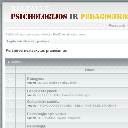
Registruotis
Peržiūrėti neatsakytus pranešimus
|
Peržiūrėti aktyvias temas
Pagrindinis diskusijų puslapis
Peržiūrėti neatsakytus pranešimus
Ieškoti
Temos
Draugyste
forume
MEILĖS kančios ir džiaugsmai
Gal galėsite padėti..
forume
PSICHOLOGIJOS klausimai ir diskusijos
Gal galėsite padėti..
forume
PSICHOLOGIJOS KLUBO "SIELA" TAISYKLĖS.STOJIMAS
Psichologija apie vaikus
forume
LITERATŪRA, knygos, straipsniai
Neurologija