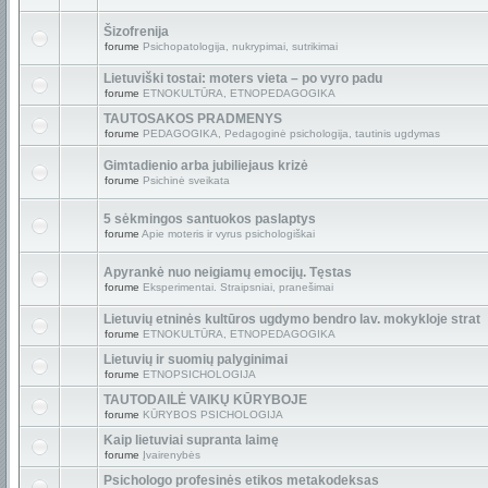
Šizofrenija
forume
Psichopatologija, nukrypimai, sutrikimai
Lietuviški tostai: moters vieta – po vyro padu
forume
ETNOKULTŪRA, ETNOPEDAGOGIKA
TAUTOSAKOS PRADMENYS
forume
PEDAGOGIKA, Pedagoginė psichologija, tautinis ugdymas
Gimtadienio arba jubiliejaus krizė
forume
Psichinė sveikata
5 sėkmingos santuokos paslaptys
forume
Apie moteris ir vyrus psichologiškai
Apyrankė nuo neigiamų emocijų. Tęstas
forume
Eksperimentai. Straipsniai, pranešimai
Lietuvių etninės kultūros ugdymo bendro lav. mokykloje strat
forume
ETNOKULTŪRA, ETNOPEDAGOGIKA
Lietuvių ir suomių palyginimai
forume
ETNOPSICHOLOGIJA
TAUTODAILĖ VAIKŲ KŪRYBOJE
forume
KŪRYBOS PSICHOLOGIJA
Kaip lietuviai supranta laimę
forume
Įvairenybės
Psichologo profesinės etikos metakodeksas