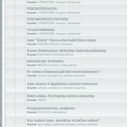
forume
LITERATŪRA, knygos, straipsniai
PSICHOTERAPIJA
forume
LITERATŪRA, knygos, straipsniai
PSICHIATRIJOS KNYGOS
forume
LITERATŪRA, knygos, straipsniai
Virtuali biblioteka
forume
LITERATŪRA, knygos, straipsniai
Apie "išvytą" Dievą arba kodėl žūva vaikai
forume
PSICHOLOGIJA ir tikėjimas
Kenas Robinsonas: Mokyklos žudo kūrybiškumą
forume
KŪRYBOS PSICHOLOGIJA
Įsimylėti per 4 minutes
forume
MEILĖS kančios ir džiaugsmai
Ar romas (čigonas) gali būti mano kaimynas?
forume
Lietuvių santykiai su kitomis tautomis
Apie negrus ir ilgalaikius Lietuvos interesus
forume
Lietuvių santykiai su kitomis tautomis
Būkit atidūs. Psichiatrija mirties industrija
forume
VIDEO
Knygų pristatymas, naujienos
forume
KNYGOS ir kiti leidiniai
Kas sudaro spec. poreikius turinčius vaikus?
forume
Specialiųjų ugdymosi poreikių turintys mokiniai