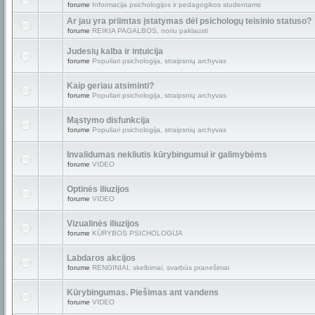
forume
Informacija psichologijos ir pedagogikos studentams
Ar jau yra priimtas įstatymas dėl psichologų teisinio statuso?
forume
REIKIA PAGALBOS, noriu paklausti
Judesių kalba ir intuicija
forume
Populiari psichologija, straipsnių archyvas
Kaip geriau atsiminti?
forume
Populiari psichologija, straipsnių archyvas
Mąstymo disfunkcija
forume
Populiari psichologija, straipsnių archyvas
Invalidumas nekliutis kūrybingumui ir galimybėms
forume
VIDEO
Optinės iliuzijos
forume
VIDEO
Vizualinės iliuzijos
forume
KŪRYBOS PSICHOLOGIJA
Labdaros akcijos
forume
RENGINIAI, skelbimai, svarbūs pranešimai
Kūrybingumas. Piešimas ant vandens
forume
VIDEO