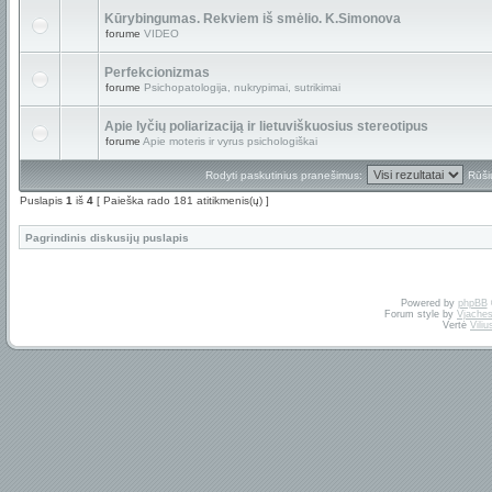
Kūrybingumas. Rekviem iš smėlio. K.Simonova
forume
VIDEO
Perfekcionizmas
forume
Psichopatologija, nukrypimai, sutrikimai
Apie lyčių poliarizaciją ir lietuviškuosius stereotipus
forume
Apie moteris ir vyrus psichologiškai
Rodyti paskutinius pranešimus:
Rūši
Puslapis
1
iš
4
[ Paieška rado 181 atitikmenis(ų) ]
Pagrindinis diskusijų puslapis
Powered by
phpBB
Forum style by
Vjaches
Vertė
Vili