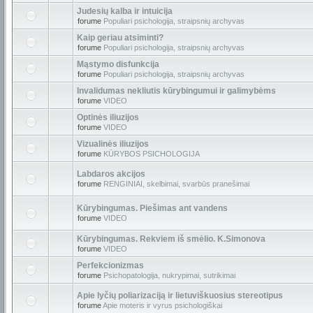
Judesių kalba ir intuicija
forume
Populiari psichologija, straipsnių archyvas
Kaip geriau atsiminti?
forume
Populiari psichologija, straipsnių archyvas
Mąstymo disfunkcija
forume
Populiari psichologija, straipsnių archyvas
Invalidumas nekliutis kūrybingumui ir galimybėms
forume
VIDEO
Optinės iliuzijos
forume
VIDEO
Vizualinės iliuzijos
forume
KŪRYBOS PSICHOLOGIJA
Labdaros akcijos
forume
RENGINIAI, skelbimai, svarbūs pranešimai
Kūrybingumas. Piešimas ant vandens
forume
VIDEO
Kūrybingumas. Rekviem iš smėlio. K.Simonova
forume
VIDEO
Perfekcionizmas
forume
Psichopatologija, nukrypimai, sutrikimai
Apie lyčių poliarizaciją ir lietuviškuosius stereotipus
forume
Apie moteris ir vyrus psichologiškai