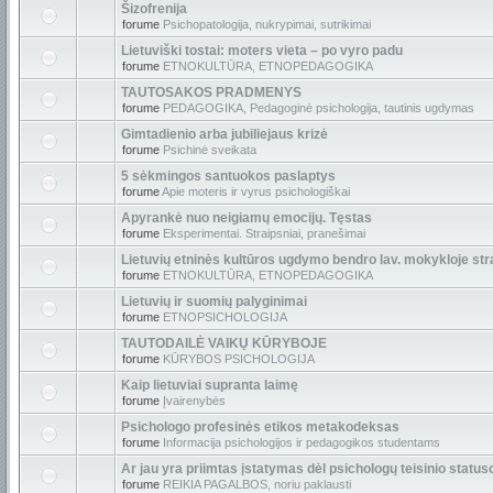
Šizofrenija
forume
Psichopatologija, nukrypimai, sutrikimai
Lietuviški tostai: moters vieta – po vyro padu
forume
ETNOKULTŪRA, ETNOPEDAGOGIKA
TAUTOSAKOS PRADMENYS
forume
PEDAGOGIKA, Pedagoginė psichologija, tautinis ugdymas
Gimtadienio arba jubiliejaus krizė
forume
Psichinė sveikata
5 sėkmingos santuokos paslaptys
forume
Apie moteris ir vyrus psichologiškai
Apyrankė nuo neigiamų emocijų. Tęstas
forume
Eksperimentai. Straipsniai, pranešimai
Lietuvių etninės kultūros ugdymo bendro lav. mokykloje str
forume
ETNOKULTŪRA, ETNOPEDAGOGIKA
Lietuvių ir suomių palyginimai
forume
ETNOPSICHOLOGIJA
TAUTODAILĖ VAIKŲ KŪRYBOJE
forume
KŪRYBOS PSICHOLOGIJA
Kaip lietuviai supranta laimę
forume
Įvairenybės
Psichologo profesinės etikos metakodeksas
forume
Informacija psichologijos ir pedagogikos studentams
Ar jau yra priimtas įstatymas dėl psichologų teisinio status
forume
REIKIA PAGALBOS, noriu paklausti