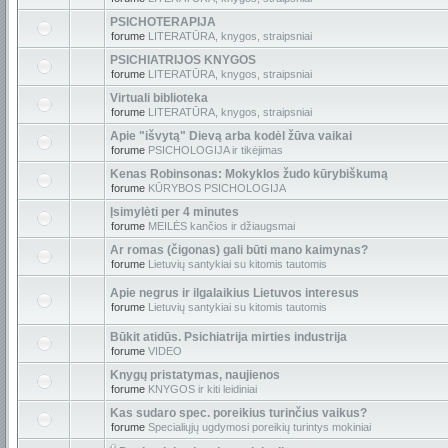
PSICHOTERAPIJA
forume
LITERATŪRA, knygos, straipsniai
PSICHIATRIJOS KNYGOS
forume
LITERATŪRA, knygos, straipsniai
Virtuali biblioteka
forume
LITERATŪRA, knygos, straipsniai
Apie "išvytą" Dievą arba kodėl žūva vaikai
forume
PSICHOLOGIJA ir tikėjimas
Kenas Robinsonas: Mokyklos žudo kūrybiškumą
forume
KŪRYBOS PSICHOLOGIJA
Įsimylėti per 4 minutes
forume
MEILĖS kančios ir džiaugsmai
Ar romas (čigonas) gali būti mano kaimynas?
forume
Lietuvių santykiai su kitomis tautomis
Apie negrus ir ilgalaikius Lietuvos interesus
forume
Lietuvių santykiai su kitomis tautomis
Būkit atidūs. Psichiatrija mirties industrija
forume
VIDEO
Knygų pristatymas, naujienos
forume
KNYGOS ir kiti leidiniai
Kas sudaro spec. poreikius turinčius vaikus?
forume
Specialiųjų ugdymosi poreikių turintys mokiniai