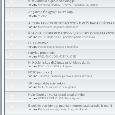
Deviantinio elgesio sociologija
forume
Mokslinės teorijos, kryptys, naujienos, atradimai
Ar galima išsigydyti akis? Taip
forume
VIDEO
ALTERNATYVUS METODAS GYDYTI VĖŽĮ, PAGAL DŽONĄ 
forume
Medicininės pagalbos priemonės
SAVIVALDYBIŲ PEDAGOGINIŲ PSICHOLOGINIŲ TARNY
forume
PAGALBA teisiniais, psichologiniais klausimais
PPT Lietuvoje
forume
Psichologų aktualijos ir rūpesčiai
Patyčių prevencija
forume
PREVENCIJOS MOKYKLOSE
Krikščioniškas tikėjimas psichologo darbe
forume
PSICHOLOGIJA ir tikėjimas
FOTO jumoras :)
forume
Jumoras, žaidimai, plepalai atsipalaidavimui:)
10 naujų faktų apie seksą
forume
MEILĖS kančios ir džiaugsmai
Kaip išmokyti vaiką jausti atsakomybę
forume
VAIKŲ PSICHOLOGIJA, ugdymas
Bipolinis sutrikimas: manija ir depresija,depresija ir manij
forume
Psichopatologija, nukrypimai, sutrikimai