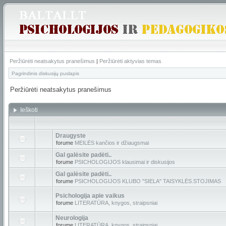
Peržiūrėti neatsakytus pranešimus
|
Peržiūrėti aktyvias temas
Pagrindinis diskusijų puslapis
Peržiūrėti neatsakytus pranešimus
Ieškoti
Draugyste
forume
MEILĖS kančios ir džiaugsmai
Gal galėsite padėti..
forume
PSICHOLOGIJOS klausimai ir diskusijos
Gal galėsite padėti..
forume
PSICHOLOGIJOS KLUBO "SIELA" TAISYKLĖS.STOJIMAS
Psichologija apie vaikus
forume
LITERATŪRA, knygos, straipsniai
Neurologija
forume
LITERATŪRA, knygos, straipsniai