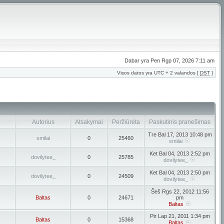
Dabar yra Pen Rgp 07, 2026 7:11 am
Visos datos yra UTC + 2 valandos [
DST
]
Autorius
Atsakymai
Peržiūrėta
Paskutinis pranešimas
Tre Bal 17, 2013 10:48 pm
smilai
0
25460
smilai
Ket Bal 04, 2013 2:52 pm
dovilytee_
0
25785
dovilytee_
Ket Bal 04, 2013 2:50 pm
dovilytee_
0
24509
dovilytee_
Šeš Rgs 22, 2012 11:56
Baltas
0
24671
pm
Baltas
Pir Lap 21, 2011 1:34 pm
Baltas
0
15368
Baltas