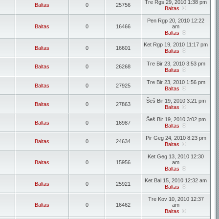
Tre Rgs 29, 2010 1:38 pm
Baltas
0
25756
Baltas
Pen Rgp 20, 2010 12:22
Baltas
0
16466
am
Baltas
Ket Rgp 19, 2010 11:17 pm
Baltas
0
16601
Baltas
Tre Bir 23, 2010 3:53 pm
Baltas
0
26268
Baltas
Tre Bir 23, 2010 1:56 pm
Baltas
0
27925
Baltas
Šeš Bir 19, 2010 3:21 pm
Baltas
0
27863
Baltas
Šeš Bir 19, 2010 3:02 pm
Baltas
0
16987
Baltas
Pir Geg 24, 2010 8:23 pm
Baltas
0
24634
Baltas
Ket Geg 13, 2010 12:30
Baltas
0
15956
am
Baltas
Ket Bal 15, 2010 12:32 am
Baltas
0
25921
Baltas
Tre Kov 10, 2010 12:37
Baltas
0
16462
am
Baltas