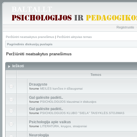
Registruotis
Peržiūrėti neatsakytus pranešimus
|
Peržiūrėti aktyvias temas
Pagrindinis diskusijų puslapis
Peržiūrėti neatsakytus pranešimus
Ieškoti
Temos
Draugyste
forume
MEILĖS kančios ir džiaugsmai
Gal galėsite padėti..
forume
PSICHOLOGIJOS klausimai ir diskusijos
Gal galėsite padėti..
forume
PSICHOLOGIJOS KLUBO "SIELA" TAISYKLĖS.STOJIMAS
Psichologija apie vaikus
forume
LITERATŪRA, knygos, straipsniai
Neurologija