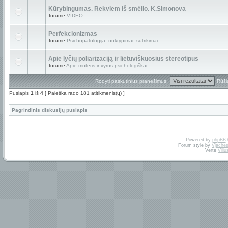
Kūrybingumas. Rekviem iš smėlio. K.Simonova
forume
VIDEO
Perfekcionizmas
forume
Psichopatologija, nukrypimai, sutrikimai
Apie lyčių poliarizaciją ir lietuviškuosius stereotipus
forume
Apie moteris ir vyrus psichologiškai
Rodyti paskutinius pranešimus:
Rūši
Puslapis
1
iš
4
[ Paieška rado 181 atitikmenis(ų) ]
Pagrindinis diskusijų puslapis
Powered by
phpBB
Forum style by
Vjaches
Vertė
Vili