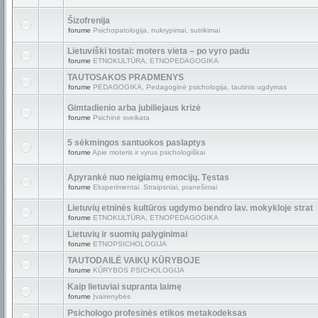
Šizofrenija
forume
Psichopatologija, nukrypimai, sutrikimai
Lietuviški tostai: moters vieta – po vyro padu
forume
ETNOKULTŪRA, ETNOPEDAGOGIKA
TAUTOSAKOS PRADMENYS
forume
PEDAGOGIKA, Pedagoginė psichologija, tautinis ugdymas
Gimtadienio arba jubiliejaus krizė
forume
Psichinė sveikata
5 sėkmingos santuokos paslaptys
forume
Apie moteris ir vyrus psichologiškai
Apyrankė nuo neigiamų emocijų. Tęstas
forume
Eksperimentai. Straipsniai, pranešimai
Lietuvių etninės kultūros ugdymo bendro lav. mokykloje strat
forume
ETNOKULTŪRA, ETNOPEDAGOGIKA
Lietuvių ir suomių palyginimai
forume
ETNOPSICHOLOGIJA
TAUTODAILĖ VAIKŲ KŪRYBOJE
forume
KŪRYBOS PSICHOLOGIJA
Kaip lietuviai supranta laimę
forume
Įvairenybės
Psichologo profesinės etikos metakodeksas