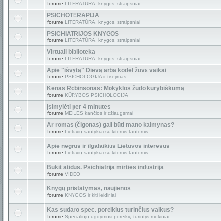
forume
LITERATŪRA, knygos, straipsniai
PSICHOTERAPIJA
forume
LITERATŪRA, knygos, straipsniai
PSICHIATRIJOS KNYGOS
forume
LITERATŪRA, knygos, straipsniai
Virtuali biblioteka
forume
LITERATŪRA, knygos, straipsniai
Apie "išvytą" Dievą arba kodėl žūva vaikai
forume
PSICHOLOGIJA ir tikėjimas
Kenas Robinsonas: Mokyklos žudo kūrybiškumą
forume
KŪRYBOS PSICHOLOGIJA
Įsimylėti per 4 minutes
forume
MEILĖS kančios ir džiaugsmai
Ar romas (čigonas) gali būti mano kaimynas?
forume
Lietuvių santykiai su kitomis tautomis
Apie negrus ir ilgalaikius Lietuvos interesus
forume
Lietuvių santykiai su kitomis tautomis
Būkit atidūs. Psichiatrija mirties industrija
forume
VIDEO
Knygų pristatymas, naujienos
forume
KNYGOS ir kiti leidiniai
Kas sudaro spec. poreikius turinčius vaikus?
forume
Specialiųjų ugdymosi poreikių turintys mokiniai