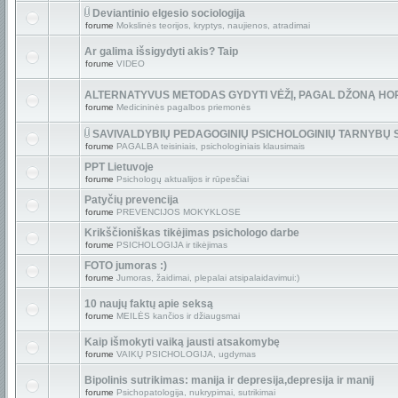
Deviantinio elgesio sociologija
forume
Mokslinės teorijos, kryptys, naujienos, atradimai
Ar galima išsigydyti akis? Taip
forume
VIDEO
ALTERNATYVUS METODAS GYDYTI VĖŽĮ, PAGAL DŽONĄ HO
forume
Medicininės pagalbos priemonės
SAVIVALDYBIŲ PEDAGOGINIŲ PSICHOLOGINIŲ TARNYBŲ
forume
PAGALBA teisiniais, psichologiniais klausimais
PPT Lietuvoje
forume
Psichologų aktualijos ir rūpesčiai
Patyčių prevencija
forume
PREVENCIJOS MOKYKLOSE
Krikščioniškas tikėjimas psichologo darbe
forume
PSICHOLOGIJA ir tikėjimas
FOTO jumoras :)
forume
Jumoras, žaidimai, plepalai atsipalaidavimui:)
10 naujų faktų apie seksą
forume
MEILĖS kančios ir džiaugsmai
Kaip išmokyti vaiką jausti atsakomybę
forume
VAIKŲ PSICHOLOGIJA, ugdymas
Bipolinis sutrikimas: manija ir depresija,depresija ir manij
forume
Psichopatologija, nukrypimai, sutrikimai