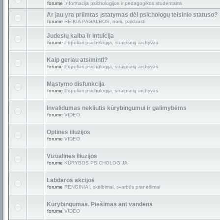
forume
Informacija psichologijos ir pedagogikos studentams
Ar jau yra priimtas įstatymas dėl psichologų teisinio statuso?
forume
REIKIA PAGALBOS, noriu paklausti
Judesių kalba ir intuicija
forume
Populiari psichologija, straipsnių archyvas
Kaip geriau atsiminti?
forume
Populiari psichologija, straipsnių archyvas
Mąstymo disfunkcija
forume
Populiari psichologija, straipsnių archyvas
Invalidumas nekliutis kūrybingumui ir galimybėms
forume
VIDEO
Optinės iliuzijos
forume
VIDEO
Vizualinės iliuzijos
forume
KŪRYBOS PSICHOLOGIJA
Labdaros akcijos
forume
RENGINIAI, skelbimai, svarbūs pranešimai
Kūrybingumas. Piešimas ant vandens
forume
VIDEO