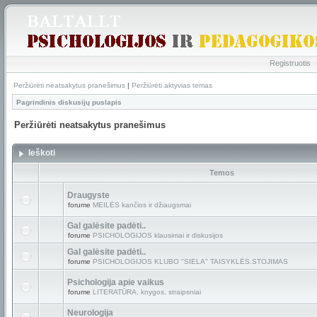
Registruotis
Peržiūrėti neatsakytus pranešimus
|
Peržiūrėti aktyvias temas
Pagrindinis diskusijų puslapis
Peržiūrėti neatsakytus pranešimus
Ieškoti
Temos
Draugyste
forume
MEILĖS kančios ir džiaugsmai
Gal galėsite padėti..
forume
PSICHOLOGIJOS klausimai ir diskusijos
Gal galėsite padėti..
forume
PSICHOLOGIJOS KLUBO "SIELA" TAISYKLĖS.STOJIMAS
Psichologija apie vaikus
forume
LITERATŪRA, knygos, straipsniai
Neurologija