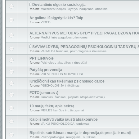
Deviantinio elgesio sociologija
forume
Mokslinės teorijos, kryptys, naujienos, atradimai
Ar galima išsigydyti akis? Taip
forume
VIDEO
ALTERNATYVUS METODAS GYDYTI VĖŽĮ, PAGAL DŽONĄ HO
forume
Medicininės pagalbos priemonės
SAVIVALDYBIŲ PEDAGOGINIŲ PSICHOLOGINIŲ TARNYBŲ
forume
PAGALBA teisiniais, psichologiniais klausimais
PPT Lietuvoje
forume
Psichologų aktualijos ir rūpesčiai
Patyčių prevencija
forume
PREVENCIJOS MOKYKLOSE
Krikščioniškas tikėjimas psichologo darbe
forume
PSICHOLOGIJA ir tikėjimas
FOTO jumoras :)
forume
Jumoras, žaidimai, plepalai atsipalaidavimui:)
10 naujų faktų apie seksą
forume
MEILĖS kančios ir džiaugsmai
Kaip išmokyti vaiką jausti atsakomybę
forume
VAIKŲ PSICHOLOGIJA, ugdymas
Bipolinis sutrikimas: manija ir depresija,depresija ir manij
forume
Psichopatologija, nukrypimai, sutrikimai