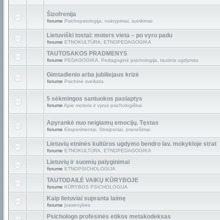
Šizofrenija
forume
Psichopatologija, nukrypimai, sutrikimai
Lietuviški tostai: moters vieta – po vyro padu
forume
ETNOKULTŪRA, ETNOPEDAGOGIKA
TAUTOSAKOS PRADMENYS
forume
PEDAGOGIKA, Pedagoginė psichologija, tautinis ugdymas
Gimtadienio arba jubiliejaus krizė
forume
Psichinė sveikata
5 sėkmingos santuokos paslaptys
forume
Apie moteris ir vyrus psichologiškai
Apyrankė nuo neigiamų emocijų. Tęstas
forume
Eksperimentai. Straipsniai, pranešimai
Lietuvių etninės kultūros ugdymo bendro lav. mokykloje strat
forume
ETNOKULTŪRA, ETNOPEDAGOGIKA
Lietuvių ir suomių palyginimai
forume
ETNOPSICHOLOGIJA
TAUTODAILĖ VAIKŲ KŪRYBOJE
forume
KŪRYBOS PSICHOLOGIJA
Kaip lietuviai supranta laimę
forume
Įvairenybės
Psichologo profesinės etikos metakodeksas