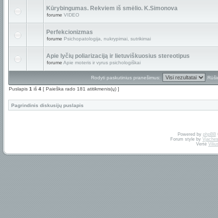
Kūrybingumas. Rekviem iš smėlio. K.Simonova
forume
VIDEO
Perfekcionizmas
forume
Psichopatologija, nukrypimai, sutrikimai
Apie lyčių poliarizaciją ir lietuviškuosius stereotipus
forume
Apie moteris ir vyrus psichologiškai
Rodyti paskutinius pranešimus:
Rūši
Puslapis
1
iš
4
[ Paieška rado 181 atitikmenis(ų) ]
Pagrindinis diskusijų puslapis
Powered by
phpBB
Forum style by
Vjaches
Vertė
Vili