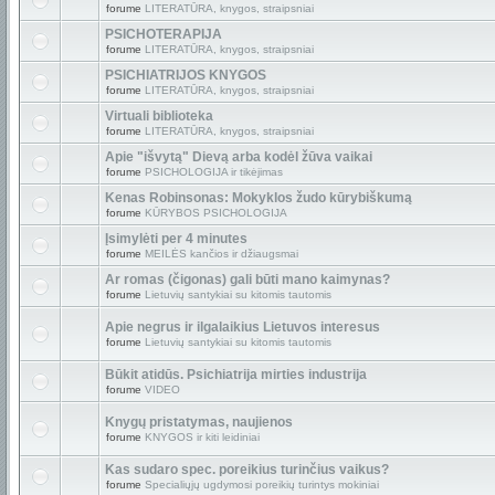
forume
LITERATŪRA, knygos, straipsniai
PSICHOTERAPIJA
forume
LITERATŪRA, knygos, straipsniai
PSICHIATRIJOS KNYGOS
forume
LITERATŪRA, knygos, straipsniai
Virtuali biblioteka
forume
LITERATŪRA, knygos, straipsniai
Apie "išvytą" Dievą arba kodėl žūva vaikai
forume
PSICHOLOGIJA ir tikėjimas
Kenas Robinsonas: Mokyklos žudo kūrybiškumą
forume
KŪRYBOS PSICHOLOGIJA
Įsimylėti per 4 minutes
forume
MEILĖS kančios ir džiaugsmai
Ar romas (čigonas) gali būti mano kaimynas?
forume
Lietuvių santykiai su kitomis tautomis
Apie negrus ir ilgalaikius Lietuvos interesus
forume
Lietuvių santykiai su kitomis tautomis
Būkit atidūs. Psichiatrija mirties industrija
forume
VIDEO
Knygų pristatymas, naujienos
forume
KNYGOS ir kiti leidiniai
Kas sudaro spec. poreikius turinčius vaikus?
forume
Specialiųjų ugdymosi poreikių turintys mokiniai