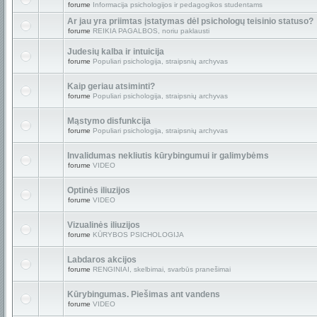
forume
Informacija psichologijos ir pedagogikos studentams
Ar jau yra priimtas įstatymas dėl psichologų teisinio statuso?
forume
REIKIA PAGALBOS, noriu paklausti
Judesių kalba ir intuicija
forume
Populiari psichologija, straipsnių archyvas
Kaip geriau atsiminti?
forume
Populiari psichologija, straipsnių archyvas
Mąstymo disfunkcija
forume
Populiari psichologija, straipsnių archyvas
Invalidumas nekliutis kūrybingumui ir galimybėms
forume
VIDEO
Optinės iliuzijos
forume
VIDEO
Vizualinės iliuzijos
forume
KŪRYBOS PSICHOLOGIJA
Labdaros akcijos
forume
RENGINIAI, skelbimai, svarbūs pranešimai
Kūrybingumas. Piešimas ant vandens
forume
VIDEO