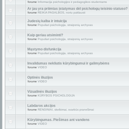
forume
Informacija psichologijos ir pedagogikos studentams
Ar jau yra priimtas įstatymas dėl psichologų teisinio statuso?
forume
REIKIA PAGALBOS, noriu paklausti
Judesių kalba ir intuicija
forume
Populiari psichologija, straipsnių archyvas
Kaip geriau atsiminti?
forume
Populiari psichologija, straipsnių archyvas
Mąstymo disfunkcija
forume
Populiari psichologija, straipsnių archyvas
Invalidumas nekliutis kūrybingumui ir galimybėms
forume
VIDEO
Optinės iliuzijos
forume
VIDEO
Vizualinės iliuzijos
forume
KŪRYBOS PSICHOLOGIJA
Labdaros akcijos
forume
RENGINIAI, skelbimai, svarbūs pranešimai
Kūrybingumas. Piešimas ant vandens
forume
VIDEO