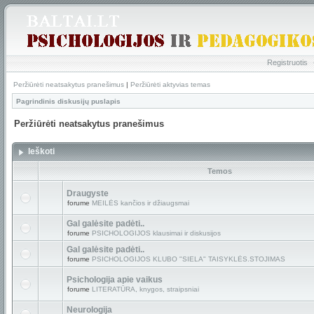
Registruotis
Peržiūrėti neatsakytus pranešimus
|
Peržiūrėti aktyvias temas
Pagrindinis diskusijų puslapis
Peržiūrėti neatsakytus pranešimus
Ieškoti
Temos
Draugyste
forume
MEILĖS kančios ir džiaugsmai
Gal galėsite padėti..
forume
PSICHOLOGIJOS klausimai ir diskusijos
Gal galėsite padėti..
forume
PSICHOLOGIJOS KLUBO "SIELA" TAISYKLĖS.STOJIMAS
Psichologija apie vaikus
forume
LITERATŪRA, knygos, straipsniai
Neurologija