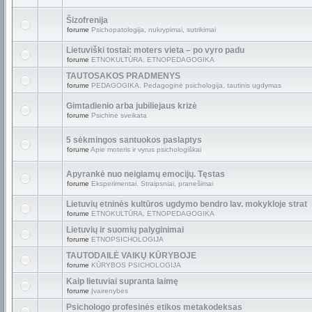
Šizofrenija
forume
Psichopatologija, nukrypimai, sutrikimai
Lietuviški tostai: moters vieta – po vyro padu
forume
ETNOKULTŪRA, ETNOPEDAGOGIKA
TAUTOSAKOS PRADMENYS
forume
PEDAGOGIKA, Pedagoginė psichologija, tautinis ugdymas
Gimtadienio arba jubiliejaus krizė
forume
Psichinė sveikata
5 sėkmingos santuokos paslaptys
forume
Apie moteris ir vyrus psichologiškai
Apyrankė nuo neigiamų emocijų. Tęstas
forume
Eksperimentai. Straipsniai, pranešimai
Lietuvių etninės kultūros ugdymo bendro lav. mokykloje strat
forume
ETNOKULTŪRA, ETNOPEDAGOGIKA
Lietuvių ir suomių palyginimai
forume
ETNOPSICHOLOGIJA
TAUTODAILĖ VAIKŲ KŪRYBOJE
forume
KŪRYBOS PSICHOLOGIJA
Kaip lietuviai supranta laimę
forume
Įvairenybės
Psichologo profesinės etikos metakodeksas