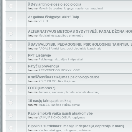
Deviantinio elgesio sociologija
forume
Mokslinės teorijos, kryptys, naujienos, atradimai
Ar galima išsigydyti akis? Taip
forume
VIDEO
ALTERNATYVUS METODAS GYDYTI VĖŽĮ, PAGAL DŽONĄ HO
forume
Medicininės pagalbos priemonės
SAVIVALDYBIŲ PEDAGOGINIŲ PSICHOLOGINIŲ TARNYBŲ
forume
PAGALBA teisiniais, psichologiniais klausimais
PPT Lietuvoje
forume
Psichologų aktualijos ir rūpesčiai
Patyčių prevencija
forume
PREVENCIJOS MOKYKLOSE
Krikščioniškas tikėjimas psichologo darbe
forume
PSICHOLOGIJA ir tikėjimas
FOTO jumoras :)
forume
Jumoras, žaidimai, plepalai atsipalaidavimui:)
10 naujų faktų apie seksą
forume
MEILĖS kančios ir džiaugsmai
Kaip išmokyti vaiką jausti atsakomybę
forume
VAIKŲ PSICHOLOGIJA, ugdymas
Bipolinis sutrikimas: manija ir depresija,depresija ir manij
forume
Psichopatologija, nukrypimai, sutrikimai