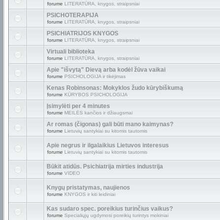
forume
LITERATŪRA, knygos, straipsniai
PSICHOTERAPIJA
forume
LITERATŪRA, knygos, straipsniai
PSICHIATRIJOS KNYGOS
forume
LITERATŪRA, knygos, straipsniai
Virtuali biblioteka
forume
LITERATŪRA, knygos, straipsniai
Apie "išvytą" Dievą arba kodėl žūva vaikai
forume
PSICHOLOGIJA ir tikėjimas
Kenas Robinsonas: Mokyklos žudo kūrybiškumą
forume
KŪRYBOS PSICHOLOGIJA
Įsimylėti per 4 minutes
forume
MEILĖS kančios ir džiaugsmai
Ar romas (čigonas) gali būti mano kaimynas?
forume
Lietuvių santykiai su kitomis tautomis
Apie negrus ir ilgalaikius Lietuvos interesus
forume
Lietuvių santykiai su kitomis tautomis
Būkit atidūs. Psichiatrija mirties industrija
forume
VIDEO
Knygų pristatymas, naujienos
forume
KNYGOS ir kiti leidiniai
Kas sudaro spec. poreikius turinčius vaikus?
forume
Specialiųjų ugdymosi poreikių turintys mokiniai