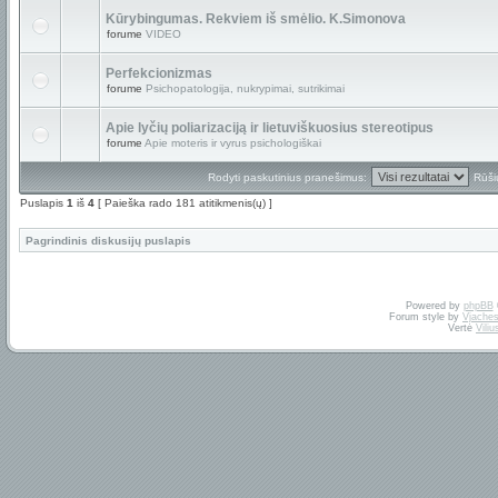
Kūrybingumas. Rekviem iš smėlio. K.Simonova
forume
VIDEO
Perfekcionizmas
forume
Psichopatologija, nukrypimai, sutrikimai
Apie lyčių poliarizaciją ir lietuviškuosius stereotipus
forume
Apie moteris ir vyrus psichologiškai
Rodyti paskutinius pranešimus:
Rūši
Puslapis
1
iš
4
[ Paieška rado 181 atitikmenis(ų) ]
Pagrindinis diskusijų puslapis
Powered by
phpBB
Forum style by
Vjaches
Vertė
Vili