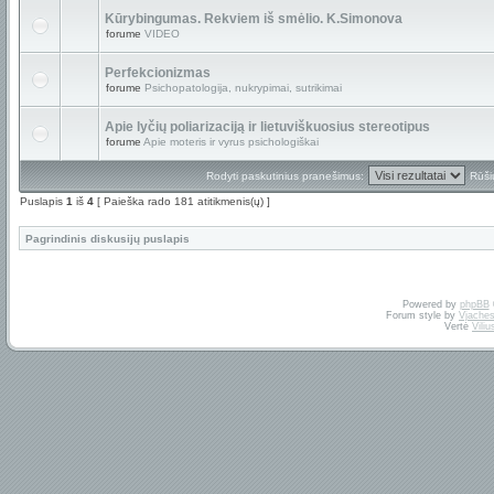
Kūrybingumas. Rekviem iš smėlio. K.Simonova
forume
VIDEO
Perfekcionizmas
forume
Psichopatologija, nukrypimai, sutrikimai
Apie lyčių poliarizaciją ir lietuviškuosius stereotipus
forume
Apie moteris ir vyrus psichologiškai
Rodyti paskutinius pranešimus:
Rūši
Puslapis
1
iš
4
[ Paieška rado 181 atitikmenis(ų) ]
Pagrindinis diskusijų puslapis
Powered by
phpBB
Forum style by
Vjaches
Vertė
Vili