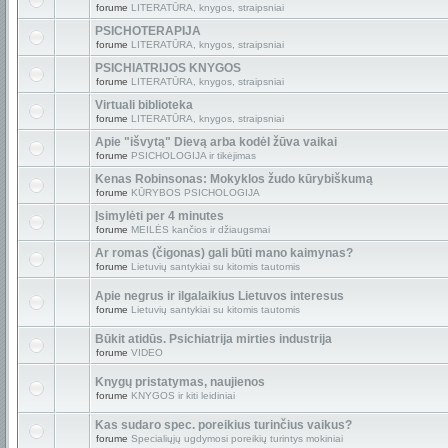
forume
LITERATŪRA, knygos, straipsniai
PSICHOTERAPIJA
forume
LITERATŪRA, knygos, straipsniai
PSICHIATRIJOS KNYGOS
forume
LITERATŪRA, knygos, straipsniai
Virtuali biblioteka
forume
LITERATŪRA, knygos, straipsniai
Apie "išvytą" Dievą arba kodėl žūva vaikai
forume
PSICHOLOGIJA ir tikėjimas
Kenas Robinsonas: Mokyklos žudo kūrybiškumą
forume
KŪRYBOS PSICHOLOGIJA
Įsimylėti per 4 minutes
forume
MEILĖS kančios ir džiaugsmai
Ar romas (čigonas) gali būti mano kaimynas?
forume
Lietuvių santykiai su kitomis tautomis
Apie negrus ir ilgalaikius Lietuvos interesus
forume
Lietuvių santykiai su kitomis tautomis
Būkit atidūs. Psichiatrija mirties industrija
forume
VIDEO
Knygų pristatymas, naujienos
forume
KNYGOS ir kiti leidiniai
Kas sudaro spec. poreikius turinčius vaikus?
forume
Specialiųjų ugdymosi poreikių turintys mokiniai