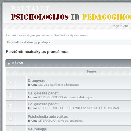
Registruotis
Peržiūrėti neatsakytus pranešimus
|
Peržiūrėti aktyvias temas
Pagrindinis diskusijų puslapis
Peržiūrėti neatsakytus pranešimus
Ieškoti
Temos
Draugyste
forume
MEILĖS kančios ir džiaugsmai
Gal galėsite padėti..
forume
PSICHOLOGIJOS klausimai ir diskusijos
Gal galėsite padėti..
forume
PSICHOLOGIJOS KLUBO "SIELA" TAISYKLĖS.STOJIMAS
Psichologija apie vaikus
forume
LITERATŪRA, knygos, straipsniai
Neurologija