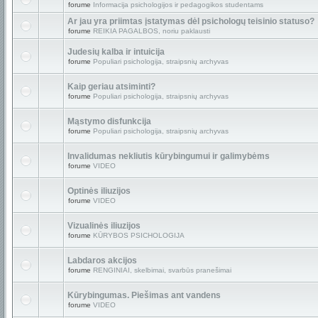
forume
Informacija psichologijos ir pedagogikos studentams
Ar jau yra priimtas įstatymas dėl psichologų teisinio statuso?
forume
REIKIA PAGALBOS, noriu paklausti
Judesių kalba ir intuicija
forume
Populiari psichologija, straipsnių archyvas
Kaip geriau atsiminti?
forume
Populiari psichologija, straipsnių archyvas
Mąstymo disfunkcija
forume
Populiari psichologija, straipsnių archyvas
Invalidumas nekliutis kūrybingumui ir galimybėms
forume
VIDEO
Optinės iliuzijos
forume
VIDEO
Vizualinės iliuzijos
forume
KŪRYBOS PSICHOLOGIJA
Labdaros akcijos
forume
RENGINIAI, skelbimai, svarbūs pranešimai
Kūrybingumas. Piešimas ant vandens
forume
VIDEO