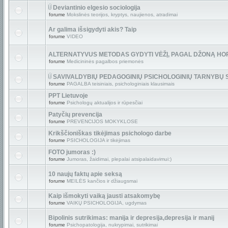
Deviantinio elgesio sociologija
forume
Mokslinės teorijos, kryptys, naujienos, atradimai
Ar galima išsigydyti akis? Taip
forume
VIDEO
ALTERNATYVUS METODAS GYDYTI VĖŽĮ, PAGAL DŽONĄ HO
forume
Medicininės pagalbos priemonės
SAVIVALDYBIŲ PEDAGOGINIŲ PSICHOLOGINIŲ TARNYBŲ
forume
PAGALBA teisiniais, psichologiniais klausimais
PPT Lietuvoje
forume
Psichologų aktualijos ir rūpesčiai
Patyčių prevencija
forume
PREVENCIJOS MOKYKLOSE
Krikščioniškas tikėjimas psichologo darbe
forume
PSICHOLOGIJA ir tikėjimas
FOTO jumoras :)
forume
Jumoras, žaidimai, plepalai atsipalaidavimui:)
10 naujų faktų apie seksą
forume
MEILĖS kančios ir džiaugsmai
Kaip išmokyti vaiką jausti atsakomybę
forume
VAIKŲ PSICHOLOGIJA, ugdymas
Bipolinis sutrikimas: manija ir depresija,depresija ir manij
forume
Psichopatologija, nukrypimai, sutrikimai