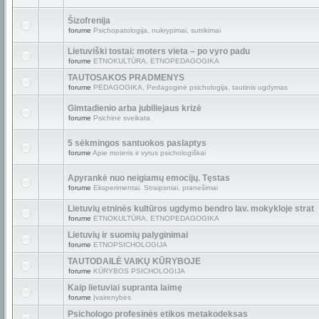
Šizofrenija
forume
Psichopatologija, nukrypimai, sutrikimai
Lietuviški tostai: moters vieta – po vyro padu
forume
ETNOKULTŪRA, ETNOPEDAGOGIKA
TAUTOSAKOS PRADMENYS
forume
PEDAGOGIKA, Pedagoginė psichologija, tautinis ugdymas
Gimtadienio arba jubiliejaus krizė
forume
Psichinė sveikata
5 sėkmingos santuokos paslaptys
forume
Apie moteris ir vyrus psichologiškai
Apyrankė nuo neigiamų emocijų. Tęstas
forume
Eksperimentai. Straipsniai, pranešimai
Lietuvių etninės kultūros ugdymo bendro lav. mokykloje strat
forume
ETNOKULTŪRA, ETNOPEDAGOGIKA
Lietuvių ir suomių palyginimai
forume
ETNOPSICHOLOGIJA
TAUTODAILĖ VAIKŲ KŪRYBOJE
forume
KŪRYBOS PSICHOLOGIJA
Kaip lietuviai supranta laimę
forume
Įvairenybės
Psichologo profesinės etikos metakodeksas