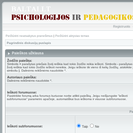
Registruotis
Peržiūrėti neatsakytus pranešimus
|
Peržiūrėti aktyvias temas
Pagrindinis diskusijų puslapis
Paieškos užklausa
Žodžio paieška:
Simbolis
+
parašytas priešais žodį reiškia kad tokio žodžio reikia ieškoti. Simbolis
-
parašytas 
žodį reiškia kad tokio žodžio ieškoti nereikia. Jeigu ieškote tik vieno iš kelių žodžių, atskirkite
simboliu
|
. Dalinėms reikšmėms naudokite *.
Autoriaus paieška:
Dalinėms reikšmėms naudokite *.
Ieškoti forumuose:
Pasirinkite forumą arba forumus kuriuose norite atlikti paiešką. Jeigu neišjungsite “ieškoti
subforumuose“ parametro apačioje, automatiškai bus ieškoma ir visuose subforumuose.
Pa
Ieškoti subforumuose:
Taip
Ne