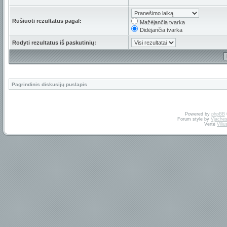
Rūšiuoti rezultatus pagal:
Mažėjančia tvarka
Didėjančia tvarka
Rodyti rezultatus iš paskutinių:
Pagrindinis diskusijų puslapis
Powered by
phpBB
Forum style by
Vjaches
Vertė
Vili