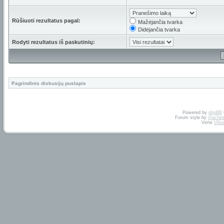
Rūšiuoti rezultatus pagal:
Mažėjančia tvarka
Didėjančia tvarka
Rodyti rezultatus iš paskutinių:
Pagrindinis diskusijų puslapis
Powered by
phpBB
Forum style by
Vjaches
Vertė
Vili