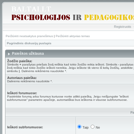
Registruotis
Peržiūrėti neatsakytus pranešimus
|
Peržiūrėti aktyvias temas
Pagrindinis diskusijų puslapis
Paieškos užklausa
Žodžio paieška:
Simbolis
+
parašytas priešais žodį reiškia kad tokio žodžio reikia ieškoti. Simbolis
-
parašytas 
žodį reiškia kad tokio žodžio ieškoti nereikia. Jeigu ieškote tik vieno iš kelių žodžių, atskirkite
simboliu
|
. Dalinėms reikšmėms naudokite *.
Autoriaus paieška:
Dalinėms reikšmėms naudokite *.
Ieškoti forumuose:
Pasirinkite forumą arba forumus kuriuose norite atlikti paiešką. Jeigu neišjungsite “ieškoti
subforumuose“ parametro apačioje, automatiškai bus ieškoma ir visuose subforumuose.
Pa
Ieškoti subforumuose:
Taip
Ne