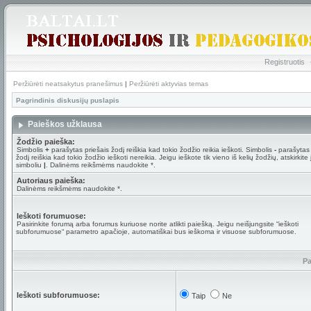
Registruotis
Peržiūrėti neatsakytus pranešimus
|
Peržiūrėti aktyvias temas
Pagrindinis diskusijų puslapis
Paieškos užklausa
Žodžio paieška:
Simbolis
+
parašytas priešais žodį reiškia kad tokio žodžio reikia ieškoti. Simbolis
-
parašytas 
žodį reiškia kad tokio žodžio ieškoti nereikia. Jeigu ieškote tik vieno iš kelių žodžių, atskirkite
simboliu
|
. Dalinėms reikšmėms naudokite *.
Autoriaus paieška:
Dalinėms reikšmėms naudokite *.
Ieškoti forumuose:
Pasirinkite forumą arba forumus kuriuose norite atlikti paiešką. Jeigu neišjungsite “ieškoti
subforumuose“ parametro apačioje, automatiškai bus ieškoma ir visuose subforumuose.
Pa
Ieškoti subforumuose:
Taip
Ne