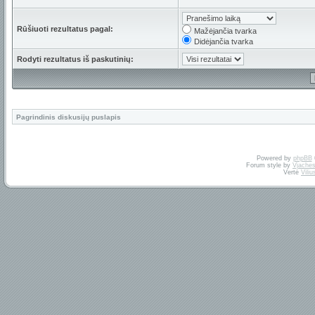
Rūšiuoti rezultatus pagal:
Mažėjančia tvarka
Didėjančia tvarka
Rodyti rezultatus iš paskutinių:
Pagrindinis diskusijų puslapis
Powered by
phpBB
Forum style by
Vjaches
Vertė
Vili