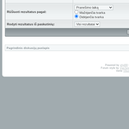
Rūšiuoti rezultatus pagal:
Mažėjančia tvarka
Didėjančia tvarka
Rodyti rezultatus iš paskutinių:
Pagrindinis diskusijų puslapis
Powered by
phpBB
Forum style by
Vjaches
Vertė
Vili