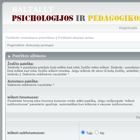
Registruotis
Peržiūrėti neatsakytus pranešimus
|
Peržiūrėti aktyvias temas
Pagrindinis diskusijų puslapis
Paieškos užklausa
Žodžio paieška:
Simbolis
+
parašytas priešais žodį reiškia kad tokio žodžio reikia ieškoti. Simbolis
-
parašytas 
žodį reiškia kad tokio žodžio ieškoti nereikia. Jeigu ieškote tik vieno iš kelių žodžių, atskirkite
simboliu
|
. Dalinėms reikšmėms naudokite *.
Autoriaus paieška:
Dalinėms reikšmėms naudokite *.
Ieškoti forumuose:
Pasirinkite forumą arba forumus kuriuose norite atlikti paiešką. Jeigu neišjungsite “ieškoti
subforumuose“ parametro apačioje, automatiškai bus ieškoma ir visuose subforumuose.
Pa
Ieškoti subforumuose:
Taip
Ne