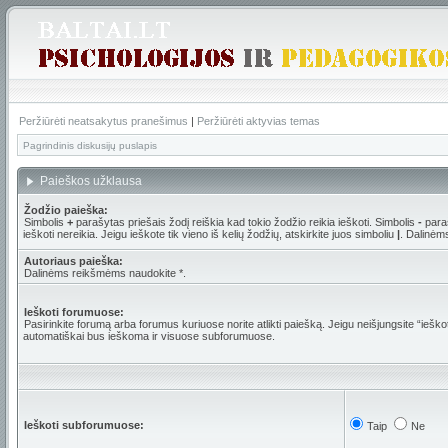
Peržiūrėti neatsakytus pranešimus
|
Peržiūrėti aktyvias temas
Pagrindinis diskusijų puslapis
Paieškos užklausa
Žodžio paieška:
Simbolis
+
parašytas priešais žodį reiškia kad tokio žodžio reikia ieškoti. Simbolis
-
paraš
ieškoti nereikia. Jeigu ieškote tik vieno iš kelių žodžių, atskirkite juos simboliu
|
. Dalinėm
Autoriaus paieška:
Dalinėms reikšmėms naudokite *.
Ieškoti forumuose:
Pasirinkite forumą arba forumus kuriuose norite atlikti paiešką. Jeigu neišjungsite “ieš
automatiškai bus ieškoma ir visuose subforumuose.
Ieškoti subforumuose:
Taip
Ne