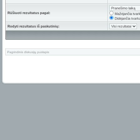
Rūšiuoti rezultatus pagal:
Mažėjančia tvar
Didėjančia tvark
Rodyti rezultatus iš paskutinių:
Pagrindinis diskusijų puslapis