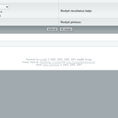
Rodyti rezultatus kaip:
ka
a
Rodyti pirmus:
Powered by
phpBB
© 2000, 2002, 2005, 2007 phpBB Group.
Forum style by
Vjacheslav Trushkin
for
Free Forums
/
DivisionCore
.
Vertė
Vilius Šumskas
© 2003, 2005, 2007