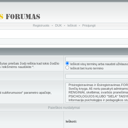
Registruotis
•
DUK
•
Ieškoti
•
Prisijungti
ytas priešais žodį reiškia kad tokio žodžio
Ieškoti visų terminų arba naudoti užklaus
s reikšmėms naudokite *.
Ieškoti bet kurio termino
koti subforumuose“ parametro apačioje,
Paieškos nustatymai
Ieškoti: