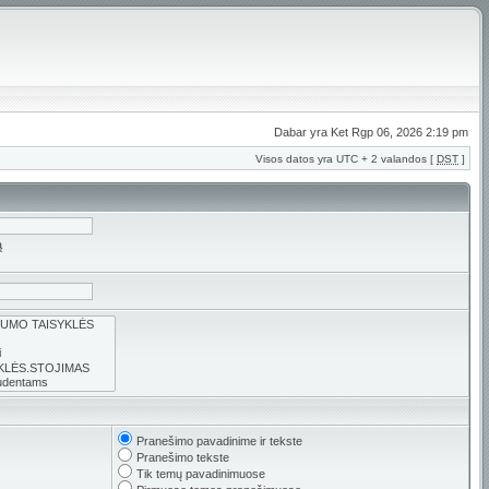
Dabar yra Ket Rgp 06, 2026 2:19 pm
Visos datos yra UTC + 2 valandos [
DST
]
ą
Pranešimo pavadinime ir tekste
Pranešimo tekste
Tik temų pavadinimuose