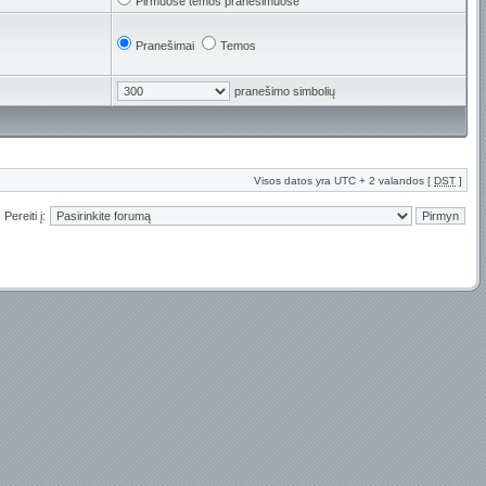
Pirmuose temos pranešimuose
Pranešimai
Temos
pranešimo simbolių
Visos datos yra UTC + 2 valandos [
DST
]
Pereiti į: