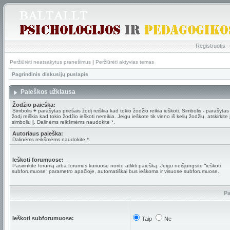
Registruotis
Peržiūrėti neatsakytus pranešimus
|
Peržiūrėti aktyvias temas
Pagrindinis diskusijų puslapis
Paieškos užklausa
Žodžio paieška:
Simbolis
+
parašytas priešais žodį reiškia kad tokio žodžio reikia ieškoti. Simbolis
-
parašytas 
žodį reiškia kad tokio žodžio ieškoti nereikia. Jeigu ieškote tik vieno iš kelių žodžių, atskirkite
simboliu
|
. Dalinėms reikšmėms naudokite *.
Autoriaus paieška:
Dalinėms reikšmėms naudokite *.
Ieškoti forumuose:
Pasirinkite forumą arba forumus kuriuose norite atlikti paiešką. Jeigu neišjungsite “ieškoti
subforumuose“ parametro apačioje, automatiškai bus ieškoma ir visuose subforumuose.
Pa
Ieškoti subforumuose:
Taip
Ne