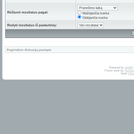
Rūšiuoti rezultatus pagal:
Mažėjančia tvarka
Didėjančia tvarka
Rodyti rezultatus iš paskutinių:
Pagrindinis diskusijų puslapis
Powered by
phpBB
Forum style by
Vjaches
Vertė
Vili