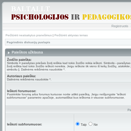
Registruotis
Peržiūrėti neatsakytus pranešimus
|
Peržiūrėti aktyvias temas
Pagrindinis diskusijų puslapis
Paieškos užklausa
Žodžio paieška:
Simbolis
+
parašytas priešais žodį reiškia kad tokio žodžio reikia ieškoti. Simbolis
-
parašytas 
žodį reiškia kad tokio žodžio ieškoti nereikia. Jeigu ieškote tik vieno iš kelių žodžių, atskirkite
simboliu
|
. Dalinėms reikšmėms naudokite *.
Autoriaus paieška:
Dalinėms reikšmėms naudokite *.
Ieškoti forumuose:
Pasirinkite forumą arba forumus kuriuose norite atlikti paiešką. Jeigu neišjungsite “ieškoti
subforumuose“ parametro apačioje, automatiškai bus ieškoma ir visuose subforumuose.
Pa
Ieškoti subforumuose:
Taip
Ne