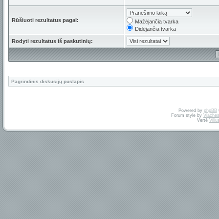
Rūšiuoti rezultatus pagal:
Mažėjančia tvarka
Didėjančia tvarka
Rodyti rezultatus iš paskutinių:
Pagrindinis diskusijų puslapis
Powered by
phpBB
Forum style by
Vjaches
Vertė
Vili