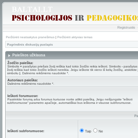
Registruotis
Peržiūrėti neatsakytus pranešimus
|
Peržiūrėti aktyvias temas
Pagrindinis diskusijų puslapis
Paieškos užklausa
Žodžio paieška:
Simbolis
+
parašytas priešais žodį reiškia kad tokio žodžio reikia ieškoti. Simbolis
-
parašytas 
žodį reiškia kad tokio žodžio ieškoti nereikia. Jeigu ieškote tik vieno iš kelių žodžių, atskirkite
simboliu
|
. Dalinėms reikšmėms naudokite *.
Autoriaus paieška:
Dalinėms reikšmėms naudokite *.
Ieškoti forumuose:
Pasirinkite forumą arba forumus kuriuose norite atlikti paiešką. Jeigu neišjungsite “ieškoti
subforumuose“ parametro apačioje, automatiškai bus ieškoma ir visuose subforumuose.
Pa
Ieškoti subforumuose:
Taip
Ne