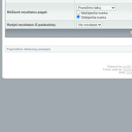
Rūšiuoti rezultatus pagal:
Mažėjančia tvarka
Didėjančia tvarka
Rodyti rezultatus iš paskutinių:
Pagrindinis diskusijų puslapis
Powered by
phpBB
Forum style by
Vjaches
Vertė
Vili