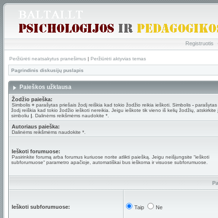
Registruotis
Peržiūrėti neatsakytus pranešimus
|
Peržiūrėti aktyvias temas
Pagrindinis diskusijų puslapis
Paieškos užklausa
Žodžio paieška:
Simbolis
+
parašytas priešais žodį reiškia kad tokio žodžio reikia ieškoti. Simbolis
-
parašytas 
žodį reiškia kad tokio žodžio ieškoti nereikia. Jeigu ieškote tik vieno iš kelių žodžių, atskirkite
simboliu
|
. Dalinėms reikšmėms naudokite *.
Autoriaus paieška:
Dalinėms reikšmėms naudokite *.
Ieškoti forumuose:
Pasirinkite forumą arba forumus kuriuose norite atlikti paiešką. Jeigu neišjungsite “ieškoti
subforumuose“ parametro apačioje, automatiškai bus ieškoma ir visuose subforumuose.
Pa
Ieškoti subforumuose:
Taip
Ne