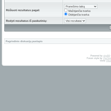
Rūšiuoti rezultatus pagal:
Mažėjančia tvarka
Didėjančia tvarka
Rodyti rezultatus iš paskutinių:
Pagrindinis diskusijų puslapis
Powered by
phpBB
Forum style by
Vjaches
Vertė
Vili